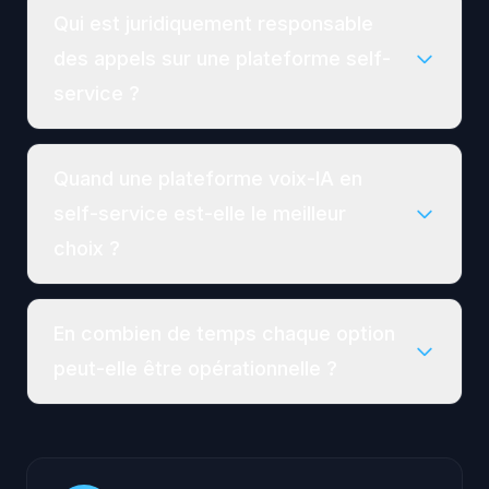
Qui est juridiquement responsable
des appels sur une plateforme self-
service ?
Quand une plateforme voix-IA en
self-service est-elle le meilleur
choix ?
En combien de temps chaque option
peut-elle être opérationnelle ?