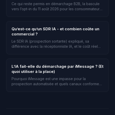
Ce qui reste permis en démarchage B2B, la bascule
vers l’opt-in du 11 août 2026 pour les consommateurs,
et la transparence IA exigée par l’AI Act.
Qu’est-ce qu’un SDR IA - et combien coûte un
commercial ?
Le SDR IA (prospection sortante) expliqué, sa
différence avec la réceptionniste IA, et le coût réel
d’un commercial humain en France, chiffres sourcés.
L’IA fait-elle du démarchage par iMessage ? (Et
quoi utiliser à la place)
Pourquoi iMessage est une impasse pour la
prospection automatisée et quels canaux conformes -
SMS A2P et API WhatsApp Business - utiliser à la
place.