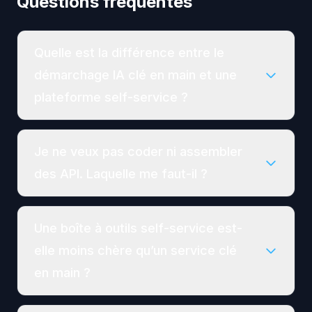
Questions fréquentes
Quelle est la différence entre le
démarchage IA clé en main et une
plateforme self-service ?
Je ne veux pas coder ni assembler
des API. Laquelle me faut-il ?
Une boîte à outils self-service est-
elle moins chère qu’un service clé
en main ?