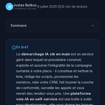
Justas Butkus
·
6 juillet 2026
·
12
min
de lecture
JB
Fondateur, Ainora
Sommaire
Clé en main ou self-service : la réponse courte
Qu’est-ce que le démarchage IA clé en main ?
En bref
Qu’est-ce qu’une plateforme voix-IA en self-service ?
Le
démarchage IA clé en main
est un service
Que demande réellement chacune des deux options
géré dans lequel un prestataire construit,
?
exploite et assume l’intégralité de la campagne
Quel travail caché une boîte à outils self-service
sortante à votre place - il constitue et nettoie la
laisse-t-elle sur votre bureau ?
liste, rédige les scripts, provisionne les
numéros, relie votre CRM, fait tourner la couche
Quand une plateforme self-service a-t-elle du sens ?
de conformité, surveille les appels et vous
Quand faut-il choisir le clé en main ?
remet des rendez-vous pris. Une
plateforme
Comment trancher entre les deux ?
voix-IA en self-service
est une boîte à outils
Questions fréquentes
pour développeurs : elle vous donne les briques