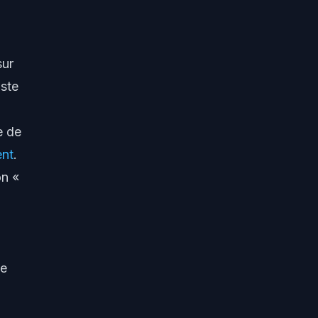
sur
iste
e de
ent
.
on «
se