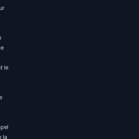
ur
e
ce
t le
e
pel
 la