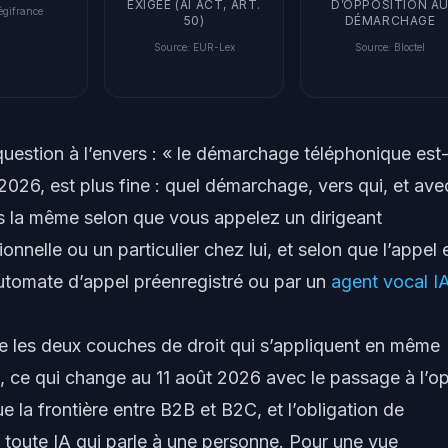
EXIGÉE (AI ACT, ART.
D’OPPOSITION A
égifrance
50)
DÉMARCHAGE
Source
:
EUR-Lex
Source
:
Bloctel
uestion à l’envers : « le démarchage téléphonique est-
2026, est plus fine :
quel
démarchage, vers
qui
, et ave
as la même selon que vous appelez un dirigeant
onnelle ou un particulier chez lui, et selon que l’appel 
utomate d’appel préenregistré ou par un
agent vocal I
ue les deux couches de droit qui s’appliquent en même
l, ce qui change au 11 août 2026 avec le passage à l’op
 la frontière entre B2B et B2C, et l’obligation de
 toute IA qui parle à une personne. Pour une vue