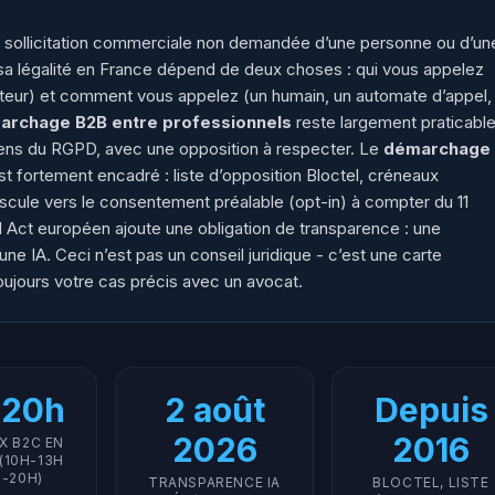
 sollicitation commerciale non demandée d’une personne ou d’un
t sa légalité en France dépend de deux choses : qui vous appelez
eur) et comment vous appelez (un humain, un automate d’appel,
archage B2B entre professionnels
reste largement praticabl
 sens du RGPD, avec une opposition à respecter. Le
démarchage
 est fortement encadré : liste d’opposition Bloctel, créneaux
ascule vers le consentement préalable (opt-in) à compter du 11
AI Act européen ajoute une obligation de transparence : une
une IA. Ceci n’est pas un conseil juridique - c’est une carte
toujours votre cas précis avec un avocat.
-20h
2 août
Depuis
2026
2016
X B2C EN
(10H-13H
H-20H)
TRANSPARENCE IA
BLOCTEL, LISTE