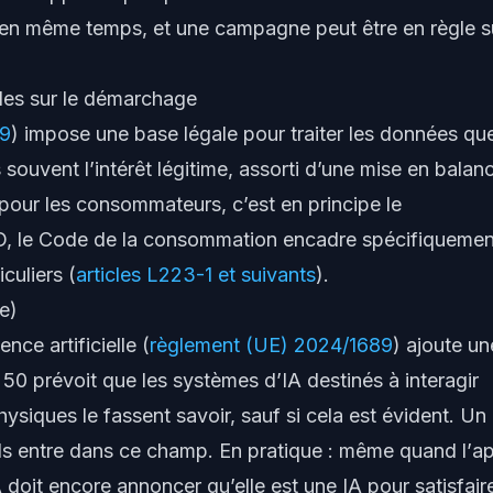
 en même temps, et une campagne peut être en règle s
les sur le démarchage
79
) impose une base légale pour traiter les données qu
 souvent l’
intérêt légitime
, assorti d’une mise en balan
 pour les consommateurs, c’est en principe le
D, le Code de la consommation encadre spécifiquemen
culiers (
articles L223-1 et suivants
).
e)
nce artificielle (
règlement (UE) 2024/1689
) ajoute un
e 50 prévoit que les systèmes d’IA destinés à interagir
siques le fassent savoir, sauf si cela est évident. Un
ls entre dans ce champ. En pratique : même quand l’
ap
IA doit encore
annoncer qu’elle est une IA
pour satisfaire