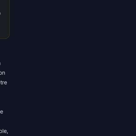
n
n
 on
tre
ne
ble,