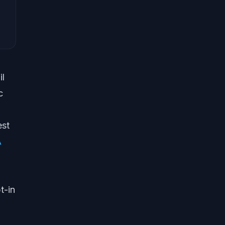
U
il
c
est
A
t-in