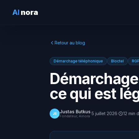
AI
nora
Retour au blog
Démarchage téléphonique
Bloctel
RG
Démarchage 
ce qui est lé
Justas Butkus
·
5 juillet 2026
·
12
min
d
JB
Fondateur, Ainora