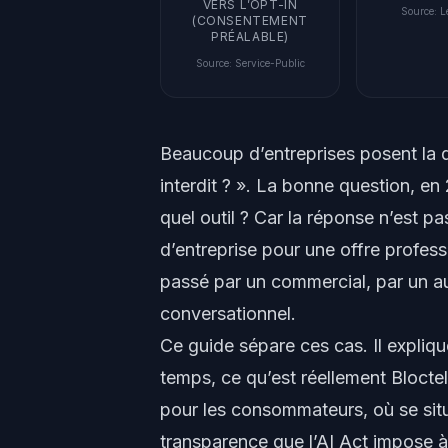
VERS L’OPT-IN
Source
:
L
(CONSENTEMENT
PRÉALABLE)
Source
:
Service-Public
Beaucoup d’entreprises posent la q
interdit ? ». La bonne question, en 
quel
outil ? Car la réponse n’est p
d’entreprise pour une offre professi
passé par un commercial, par un a
conversationnel.
Ce guide sépare ces cas. Il expliq
temps, ce qu’est réellement Blocte
pour les consommateurs, où se situe
transparence que l’AI Act impose à