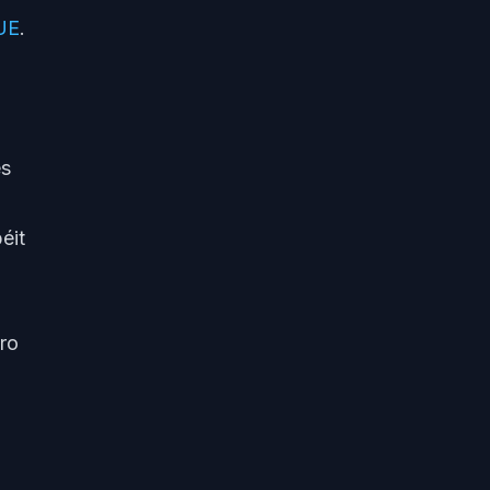
’UE
.
es
éit
éro