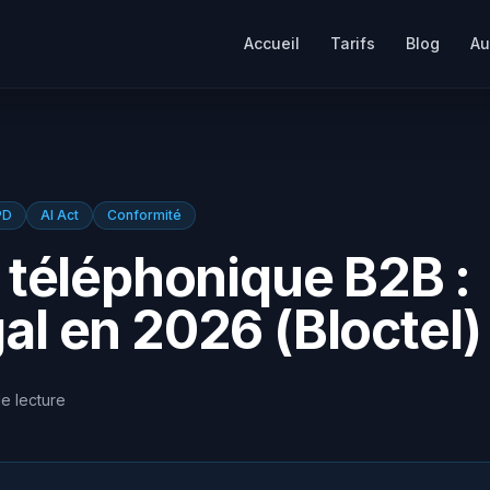
Accueil
Tarifs
Blog
Au
PD
AI Act
Conformité
téléphonique B2B :
gal en 2026 (Bloctel)
e lecture