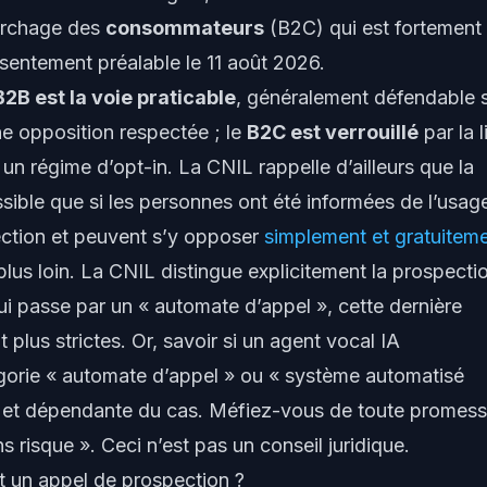
marchage des
consommateurs
(B2C) qui est fortement
onsentement préalable le 11 août 2026.
B2B est la voie praticable
, généralement défendable 
une opposition respectée ; le
B2C est verrouillé
par la l
 un régime d’opt-in. La CNIL rappelle d’ailleurs que la
sible que si les personnes ont été informées de l’usag
ection et peuvent s’y opposer
simplement et gratuitem
plus loin. La CNIL distingue explicitement la prospecti
ui passe par un « automate d’appel », cette dernière
plus strictes. Or, savoir si un agent vocal IA
égorie « automate d’appel » ou « système automatisé
e et dépendante du cas. Méfiez-vous de toute promes
 risque ». Ceci n’est pas un conseil juridique.
t un appel de prospection ?