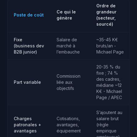
Ordre de
Ce qui le
grandeur
Poste de coût
génère
(secteur,
sourcé)
Fixe
Salaire de
~35-45 K€
(business dev
marché à
bruts/an -
B2B junior)
l’embauche
Michael Page
20-35 % du
fixe ; 74 %
Commission
des cadres,
Part variable
liée aux
médiane ~12
objectifs
K€ - Michael
Page / APEC
S’ajoutent au
Charges
Cotisations,
salaire brut
patronales +
avantages,
(règle
avantages
équipement
empirique
employeur)