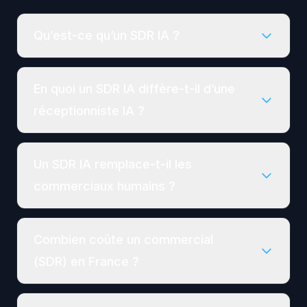
Qu’est-ce qu’un SDR IA ?
En quoi un SDR IA diffère-t-il d’une
réceptionniste IA ?
Un SDR IA remplace-t-il les
commerciaux humains ?
Combien coûte un commercial
(SDR) en France ?