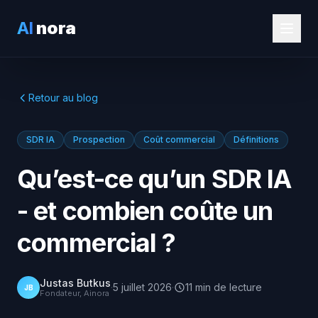
AI
nora
Retour au blog
SDR IA
Prospection
Coût commercial
Définitions
Qu’est-ce qu’un SDR IA
- et combien coûte un
commercial ?
Justas Butkus
·
5 juillet 2026
·
11
min
de lecture
JB
Fondateur, Ainora