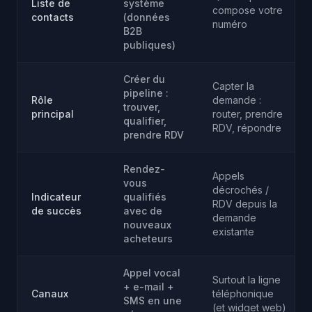
Liste de
système
compose votre
contacts
(données
numéro
B2B
publiques)
Créer du
Capter la
pipeline :
Rôle
demande :
trouver,
principal
router, prendre
qualifier,
RDV, répondre
prendre RDV
Rendez-
Appels
vous
décrochés /
Indicateur
qualifiés
RDV depuis la
de succès
avec de
demande
nouveaux
existante
acheteurs
Appel vocal
Surtout la ligne
+ e-mail +
Canaux
téléphonique
SMS en une
(et widget web)