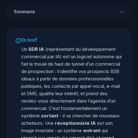
Sommaire
Qu’est-ce qu’un SDR IA ?
En quoi un SDR IA diffère-t-il d’une réceptionniste IA ?
En bref
Prise de rendez-vous sortante ou planification
Un
SDR IA
(représentant du développement
entrante ?
commercial par IA) est un logiciel autonome qui
Comment un SDR IA trouve-t-il et contacte-t-il des
fait le travail de haut de tunnel d’un commercial
prospects ?
de prospection : il identifie vos prospects B2B
Combien coûte un commercial (SDR) humain en
idéaux à partir de données professionnelles
France ?
publiques, les contacte par appel vocal, e-mail
Quelles entreprises ont vraiment besoin d’un SDR IA ?
et SMS, qualifie leur intérêt, et prend des
rendez-vous directement dans l’agenda d’un
Questions fréquentes
commercial. C’est fondamentalement un
système
sortant
- il va chercher de nouveaux
acheteurs. Une
réceptionniste IA
est son
image inversée : un système
entrant
qui
répond aux appels qui arrivent déjà et prend