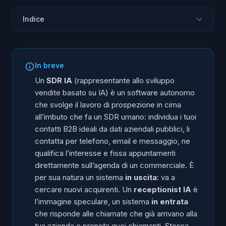
Indice
Cos'è un SDR IA?
SDR IA o receptionist IA: qual è la differenza?
In breve
Fissare o prenotare un appuntamento: cosa cambia?
Un
SDR IA
(rappresentante allo sviluppo
Quanto costa un commerciale (SDR umano) in Italia?
vendite basato su IA) è un software autonomo
che svolge il lavoro di prospezione in cima
Come trova e contatta i contatti un SDR IA?
all’imbuto che fa un SDR umano: individua i tuoi
Chi ha davvero bisogno di un SDR IA?
contatti B2B ideali da dati aziendali pubblici, li
Domande frequenti
contatta per telefono, email e messaggio, ne
qualifica l’interesse e fissa appuntamenti
direttamente sull’agenda di un commerciale. È
per sua natura un sistema
in uscita
: va a
cercare nuovi acquirenti. Un
receptionist IA
è
l’immagine speculare, un sistema
in entrata
che risponde alle chiamate che già arrivano alla
tua azienda e prenota
quei
chiamanti. Stessa