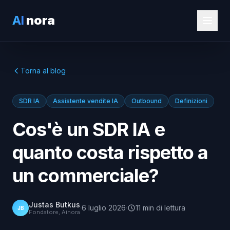
AI
nora
Torna al blog
SDR IA
Assistente vendite IA
Outbound
Definizioni
Cos'è un SDR IA e
quanto costa rispetto a
un commerciale?
Justas Butkus
·
6 luglio 2026
·
11
min
di lettura
JB
Fondatore, Ainora