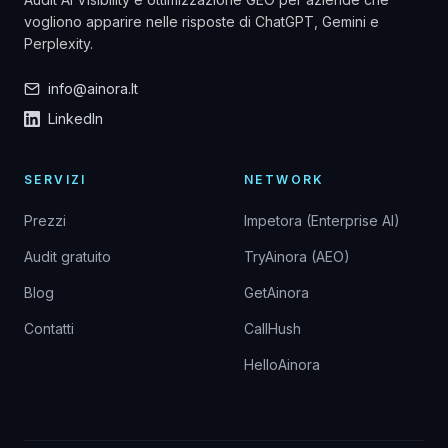
vogliono apparire nelle risposte di ChatGPT, Gemini e
Perplexity.
info@ainora.lt
LinkedIn
SERVIZI
NETWORK
Prezzi
Impetora (Enterprise AI)
Audit gratuito
TryAinora (AEO)
Blog
GetAinora
Contatti
CallHush
HelloAinora