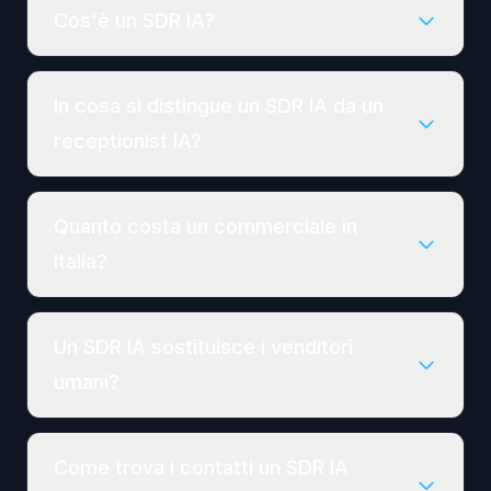
Cos'è un SDR IA?
In cosa si distingue un SDR IA da un
receptionist IA?
Quanto costa un commerciale in
Italia?
Un SDR IA sostituisce i venditori
umani?
Come trova i contatti un SDR IA