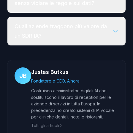
senza violare le regole sui dati?
Quali aziende traggono più valore da
un SDR IA?
Justas Butkus
JB
Fondatore e CEO, AInora
Costruisco amministratori digitali AI che
sostituiscono il lavoro di reception per le
aziende di servizi in tutta Europa. In
precedenza ho creato sistemi di IA vocale
per cliniche dentali, hotel e ristoranti.
Tutti gli articoli