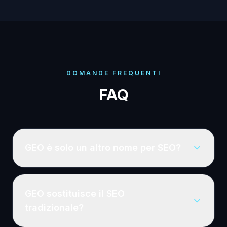
DOMANDE FREQUENTI
FAQ
GEO è solo un altro nome per SEO?
GEO sostituisce il SEO
tradizionale?