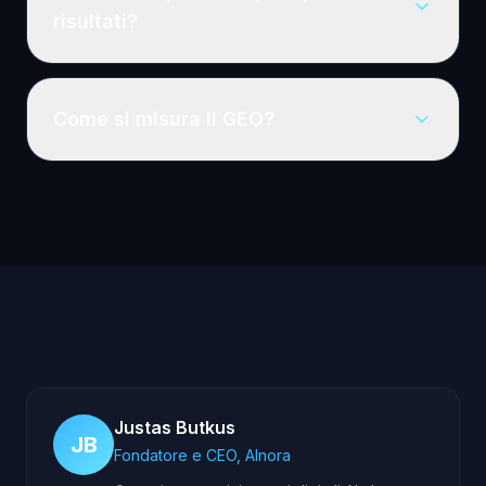
risultati?
Come si misura il GEO?
Justas Butkus
JB
Fondatore e CEO, AInora