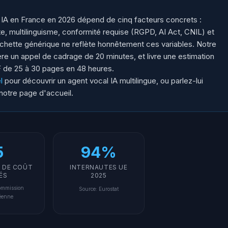
A en France en 2026 dépend de cinq facteurs concrets :
ite, multilinguisme, conformité requise (RGPD, AI Act, CNIL) et
rchette générique ne reflète honnêtement ces variables. Notre
ière un appel de cadrage de 20 minutes, et livre une estimation
F de 25 à 30 pages en 48 heures.
l
pour découvrir un agent vocal IA multilingue, ou parlez-lui
notre page d'accueil.
5
94%
 DE COÛT
INTERNAUTES UE
ÉS
2025
mmission
Source
:
Eurostat
éenne