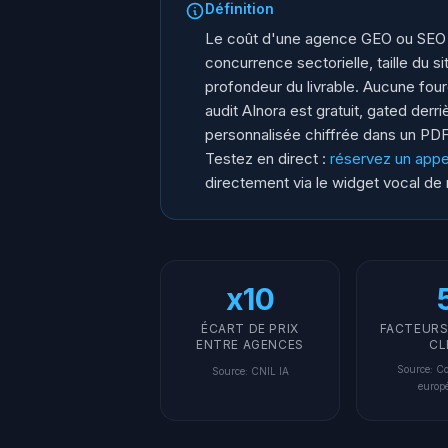
Définition
Le coût d'une agence GEO ou SEO I
concurrence sectorielle, taille du s
profondeur du livrable. Aucune fou
audit AInora est gratuit, gated derr
personnalisée chiffrée dans un PD
Testez en direct :
réservez un appe
directement via le widget vocal de 
x10
ÉCART DE PRIX
FACTEURS
ENTRE AGENCES
CL
Source
:
Co
Source
:
CNIL IA
europ