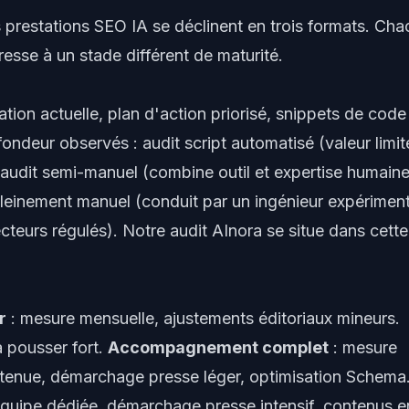
s prestations SEO IA se déclinent en trois formats. Ch
resse à un stade différent de maturité.
ation actuelle, plan d'action priorisé, snippets de code
fondeur observés : audit script automatisé (valeur limit
, audit semi-manuel (combine outil et expertise humaine
leinement manuel (conduit par un ingénieur expérimen
cteurs régulés). Notre audit AInora se situe dans cette
r
: mesure mensuelle, ajustements éditoriaux mineurs.
a pousser fort.
Accompagnement complet
: mesure
outenue, démarchage presse léger, optimisation Schema
équipe dédiée, démarchage presse intensif, contenus e