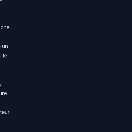
iche
e un
 le
e
ure
a
teur