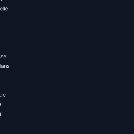
elle
sse
dans
 de
e.
i