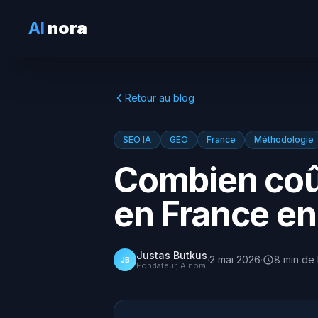
AI
nora
Retour au blog
SEO IA
GEO
France
Méthodologie
Combien coû
en France en
Justas Butkus
·
2 mai 2026
·
8
min
de 
JB
Fondateur, Ainora