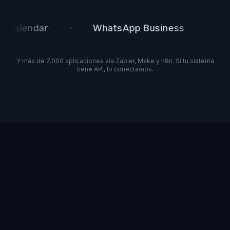
·
·
alendar
WhatsApp Business
Hu
Y más de 7.000 aplicaciones vía Zapier, Make y n8n. Si tu sistema
tiene API, lo conectamos.