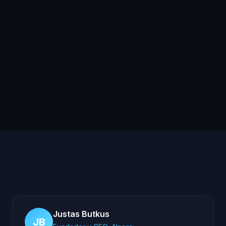
matrícula?
¿Cuánto tarda en estar lista la IA
en mi autoescuela?
Justas Butkus
JB