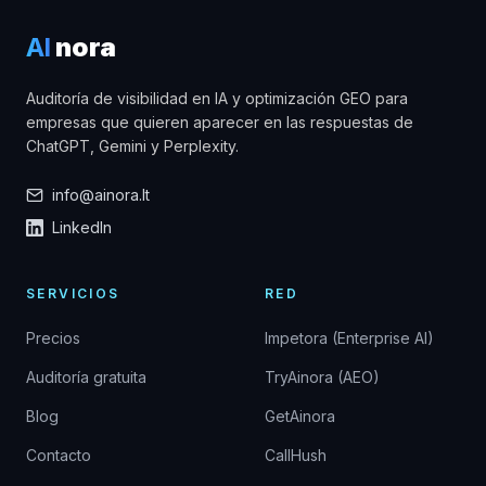
AI
nora
Auditoría de visibilidad en IA y optimización GEO para
empresas que quieren aparecer en las respuestas de
ChatGPT, Gemini y Perplexity.
info@ainora.lt
LinkedIn
SERVICIOS
RED
Precios
Impetora (Enterprise AI)
Auditoría gratuita
TryAinora (AEO)
Blog
GetAinora
Contacto
CallHush