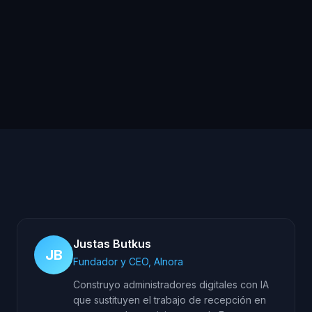
¿Cuánto tarda en estar lista la IA
en mi correduría?
Justas Butkus
JB
Fundador y CEO, AInora
Construyo administradores digitales con IA
que sustituyen el trabajo de recepción en