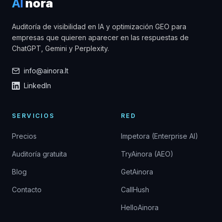
AI
nora
Auditoría de visibilidad en IA y optimización GEO para
empresas que quieren aparecer en las respuestas de
ChatGPT, Gemini y Perplexity.
info@ainora.lt
LinkedIn
SERVICIOS
RED
Precios
Impetora (Enterprise AI)
Auditoría gratuita
TryAinora (AEO)
Blog
GetAinora
Contacto
CallHush
HelloAinora