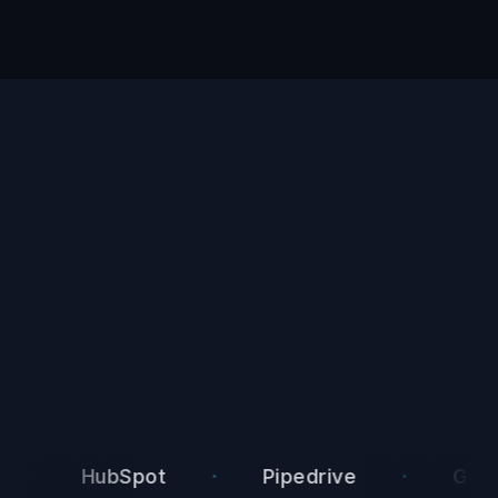
·
·
·
HubSpot
Pipedrive
Google 