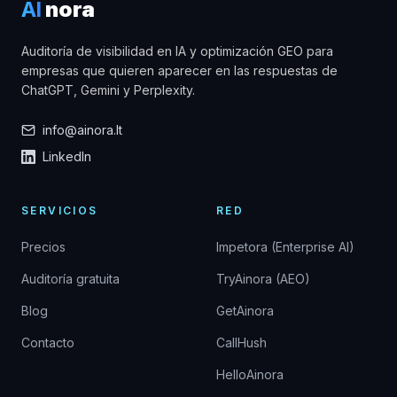
AI
nora
Auditoría de visibilidad en IA y optimización GEO para
empresas que quieren aparecer en las respuestas de
ChatGPT, Gemini y Perplexity.
info@ainora.lt
LinkedIn
SERVICIOS
RED
Precios
Impetora (Enterprise AI)
Auditoría gratuita
TryAinora (AEO)
Blog
GetAinora
Contacto
CallHush
HelloAinora