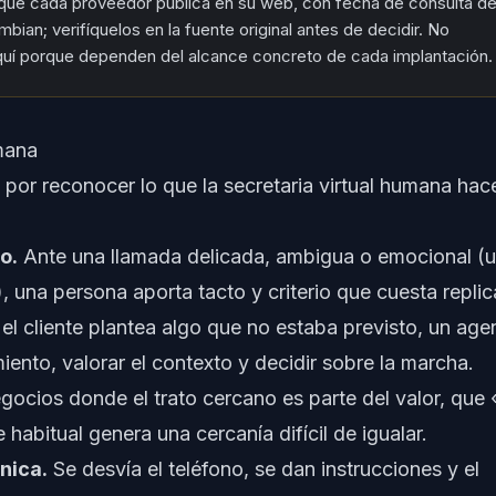
 que cada proveedor publica en su web, con fecha de consulta de
bian; verifíquelos en la fuente original antes de decidir. No
uí porque dependen del alcance concreto de cada implantación.
umana
or reconocer lo que la secretaria virtual humana hac
o.
Ante una llamada delicada, ambigua o emocional (
), una persona aporta tacto y criterio que cuesta replic
 el cliente plantea algo que no estaba previsto, un age
ento, valorar el contexto y decidir sobre la marcha.
gocios donde el trato cercano es parte del valor, que 
habitual genera una cercanía difícil de igualar.
nica.
Se desvía el teléfono, se dan instrucciones y el