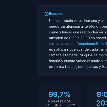
Resumen
Una secretaria virtual humana y un
quede sin atención al teléfono), pe
carne y hueso que responden en n
atienden de 8:00 a 20:00 en castell
llamada recibida (
atenciondellamada
es software que atiende cada llamad
llamada a llamada. Ninguna es mej
horario y cuánto valore el matiz h
de forma factual, con fuentes y fe
99,7%
8:
20
HOGARES CON
TELÉFONO FIJO Y/O