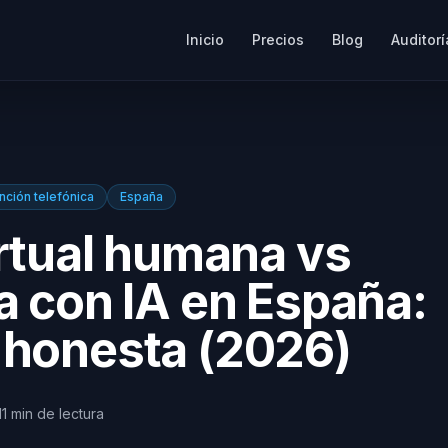
Inicio
Precios
Blog
Auditorí
nción telefónica
España
irtual humana vs
a con IA en España:
 honesta (2026)
11
min
de lectura