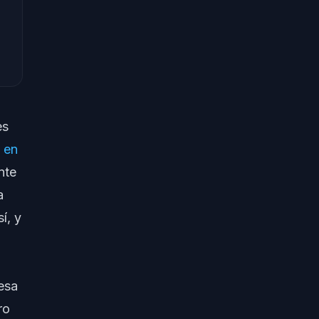
es
 en
nte
a
í, y
resa
ro