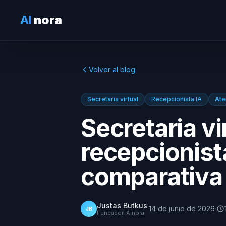
AI
nora
Volver al blog
Secretaria virtual
Recepcionista IA
Ate
Secretaria v
recepcionist
comparativa
Justas Butkus
·
14 de junio de 2026
·
JB
Fundador, Ainora