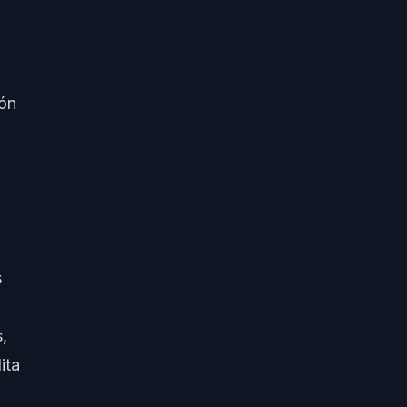
ión
s
,
ita