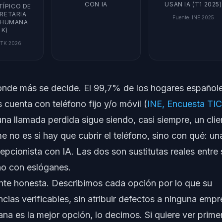
CON IA
USAN IA (T1 2025)
TÍPICO DE
RETARIA
Fuente
:
INE 2025
 HUMANA
TK)
TK 2026
 donde más se decide. El 99,7% de los hogares español
cuenta con teléfono fijo y/o móvil (
INE, Encuesta TIC
na llamada perdida sigue siendo, casi siempre, un clie
 no es si hay que cubrir el teléfono, sino con qué: un
epcionista con IA. Las dos son sustitutas reales entre s
no con eslóganes.
nte honesta. Describimos cada opción por lo que su
cias verificables, sin atribuir defectos a ninguna emp
na es la mejor opción, lo decimos. Si quiere ver prime