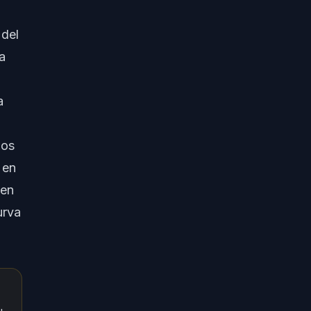
 del
a
a
mos
 en
 en
urva