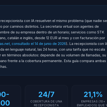
a recepcionista con IA resuelven el mismo problema (que nadie se
ro por caminos distintos. La secretaria virtual son agentes de
ombre de su empresa dentro de un horario; servicios como STK
ano, catalán e inglés, desde 12 EUR al mes y con facturación por
s.net, consultado el 14 de junio de 2026
). La recepcionista con I
a en lenguaje natural, las 24 horas, con una tarifa que no escala
or en términos absolutos: depende de su volumen de llamadas, su
umano frente a la cobertura permanente. Esta guía compara ambas
chas.
00-
24/7
21,1%
:00
COBERTURA DE UNA
EMPRESAS (10+
RECEPCIONISTA
EMPLEADOS) QUE 