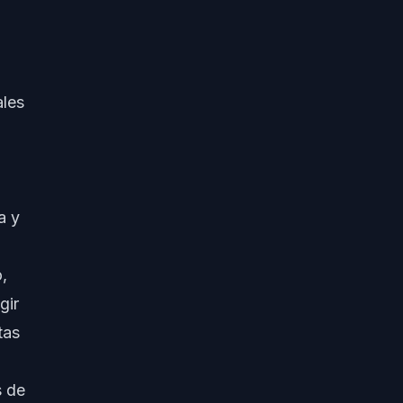
ales
a y
,
gir
tas
s de