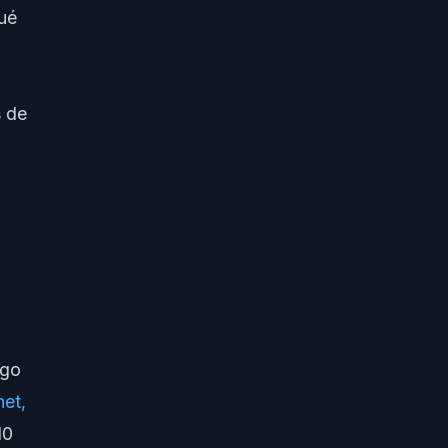
ué
s de
ago
et,
10