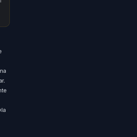
l
e
una
ar.
nte
«la