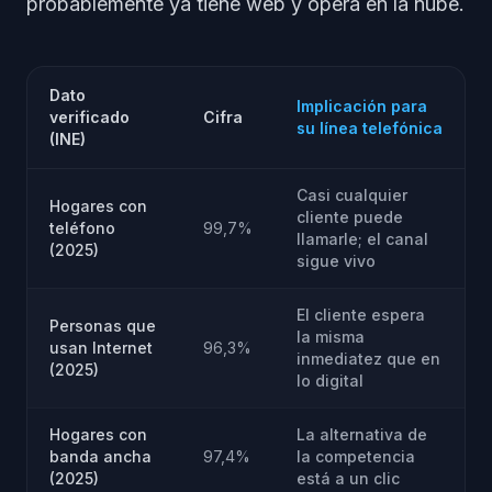
probablemente ya tiene web y opera en la nube.
Dato
Implicación para
verificado
Cifra
su línea telefónica
(INE)
Casi cualquier
Hogares con
cliente puede
teléfono
99,7%
llamarle; el canal
(2025)
sigue vivo
El cliente espera
Personas que
la misma
usan Internet
96,3%
inmediatez que en
(2025)
lo digital
Hogares con
La alternativa de
banda ancha
97,4%
la competencia
(2025)
está a un clic