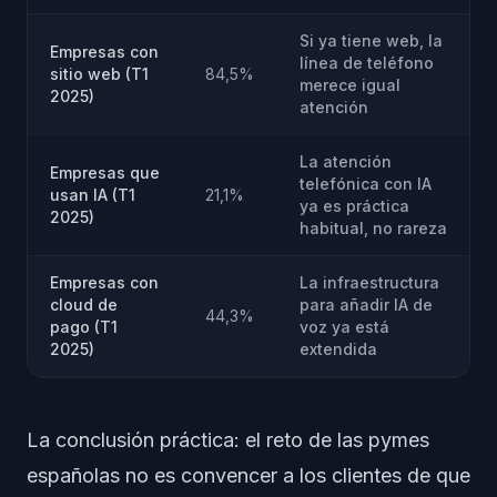
Si ya tiene web, la
Empresas con
línea de teléfono
sitio web (T1
84,5%
merece igual
2025)
atención
La atención
Empresas que
telefónica con IA
usan IA (T1
21,1%
ya es práctica
2025)
habitual, no rareza
Empresas con
La infraestructura
cloud de
para añadir IA de
44,3%
pago (T1
voz ya está
2025)
extendida
La conclusión práctica: el reto de las pymes
españolas no es convencer a los clientes de que