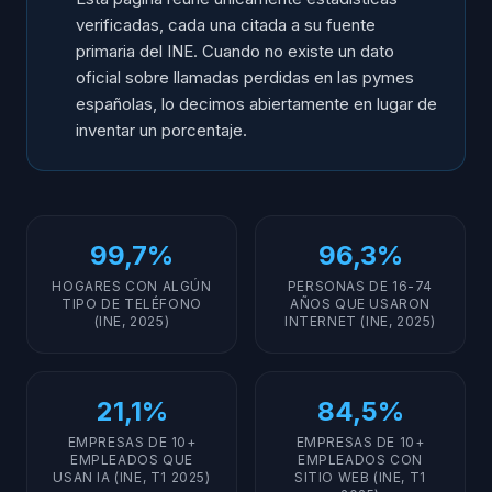
verificadas, cada una citada a su fuente
primaria del INE. Cuando no existe un dato
oficial sobre llamadas perdidas en las pymes
españolas, lo decimos abiertamente en lugar de
inventar un porcentaje.
99,7%
96,3%
HOGARES CON ALGÚN
PERSONAS DE 16-74
TIPO DE TELÉFONO
AÑOS QUE USARON
(INE, 2025)
INTERNET (INE, 2025)
21,1%
84,5%
EMPRESAS DE 10+
EMPRESAS DE 10+
EMPLEADOS QUE
EMPLEADOS CON
USAN IA (INE, T1 2025)
SITIO WEB (INE, T1