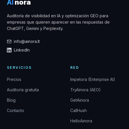
AI
nora
Auditoría de visibilidad en IA y optimización GEO para
empresas que quieren aparecer en las respuestas de
ChatGPT, Gemini y Perplexity.
info@ainora.lt
LinkedIn
SERVICIOS
RED
Precios
Impetora (Enterprise AI)
Auditoría gratuita
TryAinora (AEO)
Blog
GetAinora
Contacto
CallHush
HelloAinora