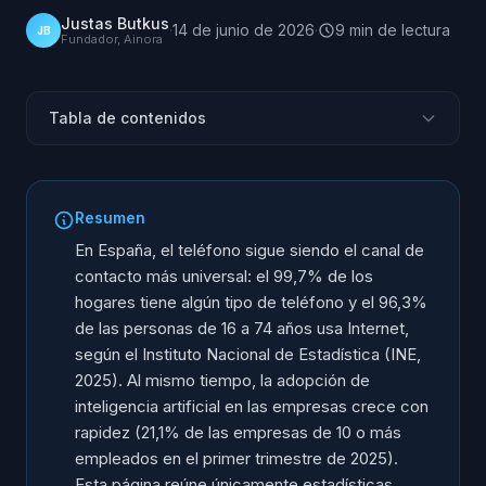
Justas Butkus
·
14 de junio de 2026
·
9
min
de lectura
JB
Fundador, Ainora
Tabla de contenidos
¿Qué dicen los datos sobre la atención telefónica en
España?
Resumen
Cobertura del teléfono y de Internet en España
En España, el teléfono sigue siendo el canal de
Adopción de IA y digitalización en las empresas
contacto más universal: el 99,7% de los
Llamadas perdidas y tiempos de respuesta: lo que
hogares tiene algún tipo de teléfono y el 96,3%
sabemos y lo que no
de las personas de 16 a 74 años usa Internet,
Qué significa para su línea telefónica
según el Instituto Nacional de Estadística (INE,
2025). Al mismo tiempo, la adopción de
Fuentes y metodología
inteligencia artificial en las empresas crece con
Preguntas frecuentes
rapidez (21,1% de las empresas de 10 o más
empleados en el primer trimestre de 2025).
Esta página reúne únicamente estadísticas