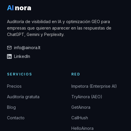
AI
nora
Auditoría de visibilidad en IA y optimización GEO para
empresas que quieren aparecer en las respuestas de
ChatGPT, Gemini y Perplexity.
info@ainora.lt
LinkedIn
SERVICIOS
RED
Precios
Impetora (Enterprise AI)
Auditoría gratuita
TryAinora (AEO)
Blog
GetAinora
Contacto
CallHush
HelloAinora