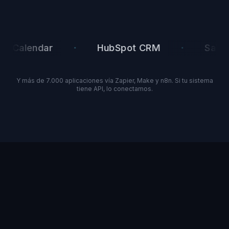
·
·
Calendar
HubSpot CRM
Salesfo
Y más de 7.000 aplicaciones vía Zapier, Make y n8n. Si tu sistema
tiene API, lo conectamos.