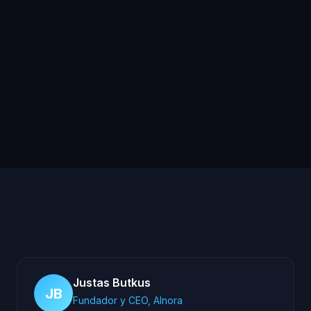
¿Cuánto tarda en estar lista la IA
en mi clínica?
Justas Butkus
JB
Fundador y CEO, AInora