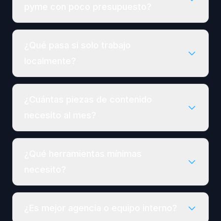
pyme con poco presupuesto?
¿Qué pasa si solo trabajo
localmente?
¿Cuántas piezas de contenido
necesito al mes?
¿Qué herramientas mínimas
necesito?
¿Es mejor agencia o equipo interno?