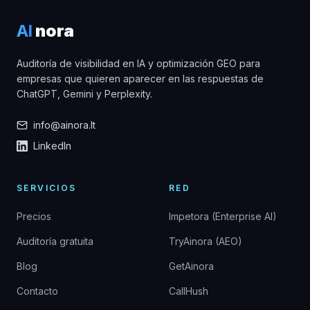
AI
nora
Auditoría de visibilidad en IA y optimización GEO para
empresas que quieren aparecer en las respuestas de
ChatGPT, Gemini y Perplexity.
info@ainora.lt
LinkedIn
SERVICIOS
RED
Precios
Impetora (Enterprise AI)
Auditoría gratuita
TryAinora (AEO)
Blog
GetAinora
Contacto
CallHush