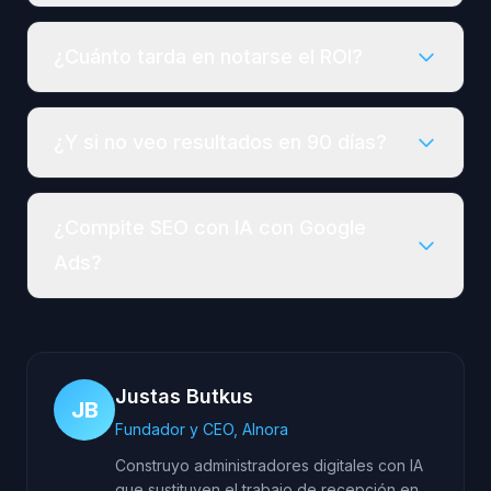
¿Cuánto tarda en notarse el ROI?
¿Y si no veo resultados en 90 días?
¿Compite SEO con IA con Google
Ads?
Justas Butkus
JB
Fundador y CEO, AInora
Construyo administradores digitales con IA
que sustituyen el trabajo de recepción en