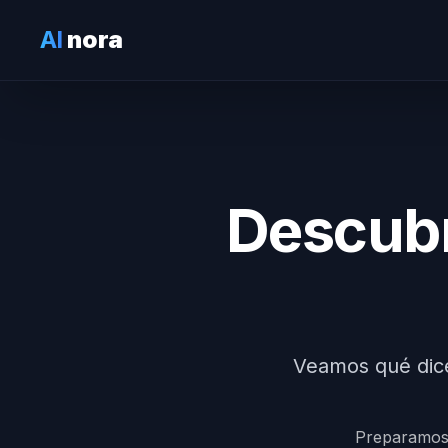
AI
nora
Descubr
Veamos qué dice
Preparamos l