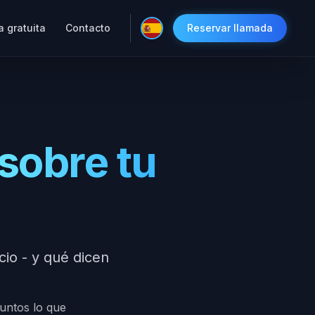
a gratuita
Contacto
Reservar llamada
sobre tu
io - y qué dicen
juntos lo que