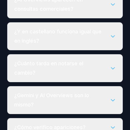
consultas comerciales?
¿Y en castellano funciona igual que
en inglés?
¿Cuánto tarda en notarse el
cambio?
¿Gemini y AI Overviews son lo
mismo?
¿Cómo verifico apariciones?