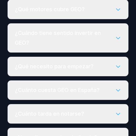
¿Qué motores cubre GEO?
¿Cuándo tiene sentido invertir en
GEO?
¿Qué necesito para empezar?
¿Cuánto cuesta GEO en España?
¿Cuánto tarda en notarse?