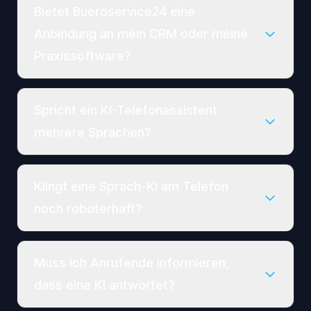
Bietet Bueroservice24 eine
Anbindung an mein CRM oder meine
Praxissoftware?
Spricht ein KI-Telefonassistent
mehrere Sprachen?
Klingt eine Sprach-KI am Telefon
noch roboterhaft?
Muss ich Anrufende informieren,
dass eine KI antwortet?