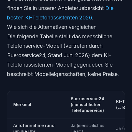
finden Sie in unserer Anbieteruebersicht
Die
besten KI-Telefonassistenten 2026
.
Wie sich die Alternativen vergleichen
Die folgende Tabelle stellt das menschliche
Telefonservice-Modell (vertreten durch
Bueroservice24, Stand Juni 2026) dem KI-
Telefonassistenten-Modell gegenueber. Sie
beschreibt Modelleigenschaften, keine Preise.
Bueroservice24
KI-Tele
Merkmal
(menschlicher
(z. B. A
Telefonservice)
Anrufannahme rund
Ja (menschliches
Ja (Spr
um die Uhr
Team)