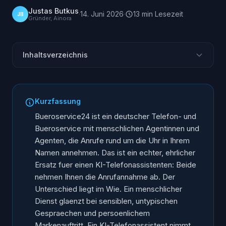
Justas Butkus
·
14. Juni 2026
·
13
min
Lesezeit
JB
Gründer, Ainora
Inhaltsverzeichnis
Was ist Bueroservice24?
Was kostet Bueroservice24?
Kurzfassung
Wo Bueroservice24 stark ist
Bueroservice24 ist ein deutscher Telefon- und
Wo Bueroservice24 an Grenzen stoesst
Bueroservice mit menschlichen Agentinnen und
Agenten, die Anrufe rund um die Uhr in Ihrem
Die besten Bueroservice24-Alternativen 2026
Namen annehmen. Das ist ein echter, ehrlicher
Wie sich die Alternativen vergleichen
Ersatz fuer einen KI-Telefonassistenten: Beide
Warum Ainora statt Bueroservice24?
nehmen Ihnen die Anrufannahme ab. Der
Fuer wen welche Wahl die richtige ist
Unterschied liegt im Wie. Ein menschlicher
Dienst glaenzt bei sensiblen, untypischen
Haeufige Fragen
Gespraechen und persoenlichem
Markenauftritt. Ein KI-Telefonassistent nimmt