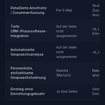
Struktur
Detaillierte Anrufnotiz
Per E-Mail
Zusamm
/ Zusammenfassung
Anruf
Tiefe
Auf der Seite
Ja, je n
CRM-/Praxissoftware-
nicht
Einricht
Integration
ausgewiesen
Auf der Seite
Automatisierte
nicht
Ja, je n
Gespraechsanalyse
ausgewiesen
Persoenliche,
Staerke
Natuerli
einfuehlsame
(Mensch)
aber ke
Gespraechsfuehrung
Einstieg ohne
Gemana
Ja (laut Seite)
Einrichtungsgebuehr
Einricht