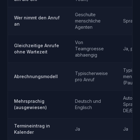
Geschulte
Wer nimmt den Anruf
menschliche
Sprach-
an
Agenten
Von
Gleichzeitige Anrufe
Teamgroesse
Ja, paral
ohne Wartezeit
abhaengig
Typisch
Typischerweise
Abrechnungsmodell
mengen
pro Anruf
(Pausch
Automat
Mehrsprachig
Deutsch und
Sprachw
(ausgewiesen)
Englisch
DE/EN)
Termineintrag in
Ja
Ja
Kalender