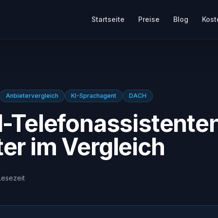
Startseite
Preise
Blog
Kost
Anbietervergleich
KI-Sprachagent
DACH
I-Telefonassistente
er im Vergleich
Lesezeit