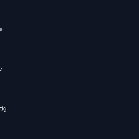
e
e
tig