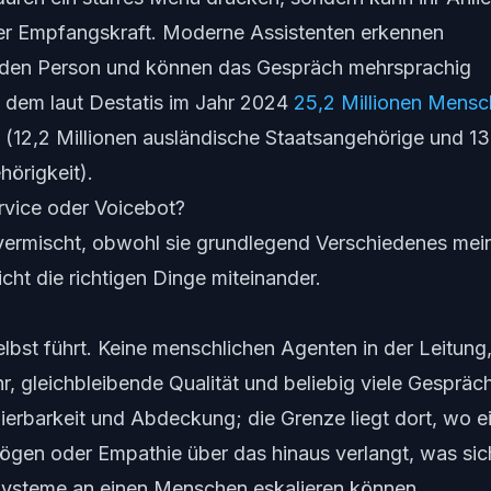
iner Empfangskraft. Moderne Assistenten erkennen
nden Person und können das Gespräch mehrsprachig
in dem laut Destatis im Jahr 2024
25,2 Millionen Mens
(12,2 Millionen ausländische Staatsangehörige und 13
hörigkeit).
ervice oder Voicebot?
 vermischt, obwohl sie grundlegend Verschiedenes mei
cht die richtigen Dinge miteinander.
lbst führt. Keine menschlichen Agenten in der Leitung
r, gleichbleibende Qualität und beliebig viele Gespräc
kalierbarkeit und Abdeckung; die Grenze liegt dort, wo e
ögen oder Empathie über das hinaus verlangt, was sic
 Systeme an einen Menschen eskalieren können.