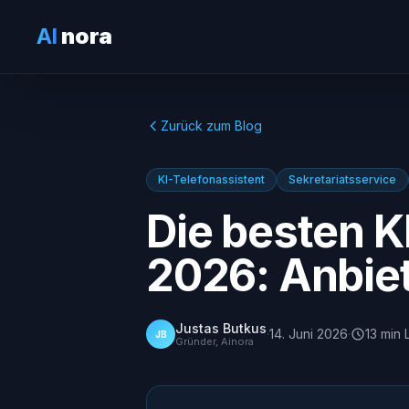
AI
nora
Zurück zum Blog
KI-Telefonassistent
Sekretariatsservice
Die besten K
2026: Anbiet
Justas Butkus
·
14. Juni 2026
·
13
min
JB
Gründer, Ainora