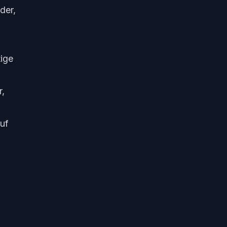
der,
tige
r,
auf