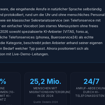
ftware, die eingehende Anrufe in natürlicher Sprache selbständig
und protokolliert, rund um die Uhr und ohne menschliches Personal
e wie ein klassischer Sekretariatsservice (ein Telefonservice mit
 ein einfacher Voicebot (ein starres Menüsystem ohne freies
26 sowohl spezialisierte KI-Anbieter (VITAS, fonio.ai,
liche Telefonservices (phonea, Bueroservice24) als echte
rt die Kategorie, beschreibt jeden Anbieter anhand seiner eigenen
 Bedarf welcher Typ passt. AInora positioniert sich als
ion mit Live-Demo-Leitungen.
7%
25,2 Mio.
24/7
INE
MENSCHEN MIT
ANRUF-ABDECKUN
MEN (10-
MIGRATIONSHINTERGRUND
DURCH KI-
MIT KI-
IN DE 2024
TELEFONASSISTEN
SATZ
Quelle
:
Destatis 2024