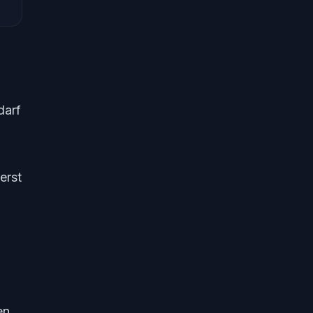
darf
erst
en