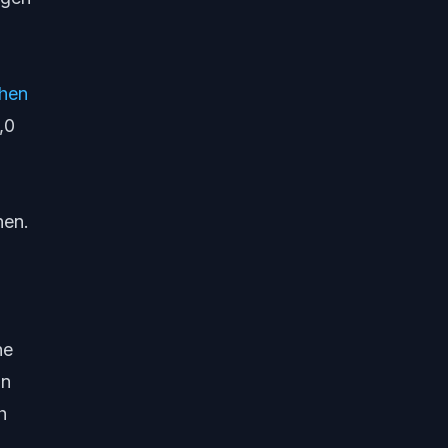
chen
,0
nen.
,
he
in
h