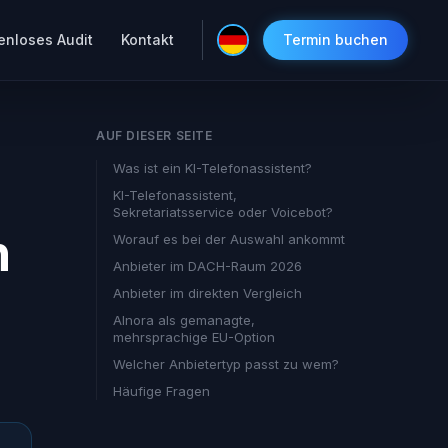
enloses Audit
Kontakt
Termin buchen
AUF DIESER SEITE
Was ist ein KI-Telefonassistent?
KI-Telefonassistent,
Sekretariatsservice oder Voicebot?
n
Worauf es bei der Auswahl ankommt
Anbieter im DACH-Raum 2026
Anbieter im direkten Vergleich
AInora als gemanagte,
mehrsprachige EU-Option
Welcher Anbietertyp passt zu wem?
Häufige Fragen