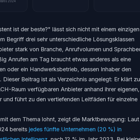
tatis 2024
ent ist der beste?" lässt sich nicht mit einem einzigen
m Begriff drei sehr unterschiedliche Lösungsklassen
bieter stark von Branche, Anrufvolumen und Sprachbe
ißig Anrufen am Tag braucht etwas anderes als eine
sten oder ein Handwerksbetrieb, dessen Inhaber den
Dieser Beitrag ist als Verzeichnis angelegt: Er klärt zu
 DACH-Raum verfügbaren Anbieter anhand ihrer eigenen,
 und führt zu den vertiefenden Leitfäden für einzelne
 mit dem Thema lohnt, zeigt die Marktbewegung: Laut
024 bereits
jedes fünfte Unternehmen (20 %) in
lichen Intelligenz
, nach 12 % im Jahr 2023. Bei klein