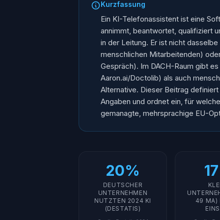
Kurzfassung
Ein KI-Telefonassistent ist eine So
annimmt, beantwortet, qualifiziert 
in der Leitung. Er ist nicht dasselb
menschlichen Mitarbeitenden) oder
Gespräch). Im DACH-Raum gibt es 20
Aaron.ai/Doctolib) als auch mensch
Alternative. Dieser Beitrag definie
Angaben und ordnet ein, für welchen
gemanagte, mehrsprachige EU-Opt
20%
1
DEUTSCHER
KLE
UNTERNEHMEN
UNTERNEH
NUTZTEN 2024 KI
49 MA) 
(DESTATIS)
EIN