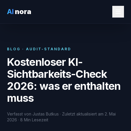
AI
nora
BLOG · AUDIT-STANDARD
Kostenloser KI-
Sichtbarkeits-Check
2026: was er enthalten
muss
Verfasst von Justas Butkus · Zuletzt aktualisiert am 2. Mai
2026 · 8 Min Lesezeit