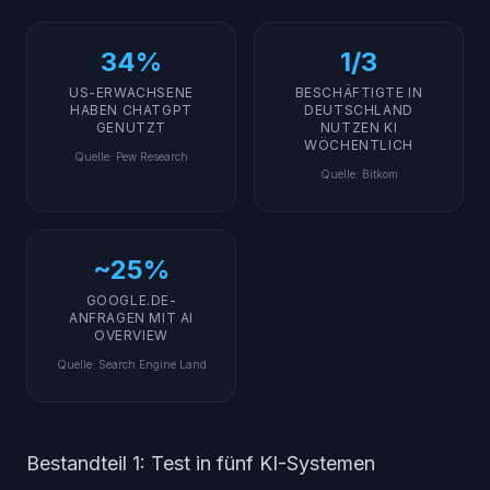
34%
1/3
US-ERWACHSENE
BESCHÄFTIGTE IN
HABEN CHATGPT
DEUTSCHLAND
GENUTZT
NUTZEN KI
WÖCHENTLICH
Quelle
:
Pew Research
Quelle
:
Bitkom
~25%
GOOGLE.DE-
ANFRAGEN MIT AI
OVERVIEW
Quelle
:
Search Engine Land
Bestandteil 1: Test in fünf KI-Systemen