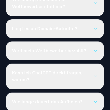
Wettbewerber statt mir?
Liegt es an Domain-Autorität?
Wird mein Wettbewerber bezahlt?
Kann ich ChatGPT direkt fragen,
warum?
Wie lange dauert das Aufholen?