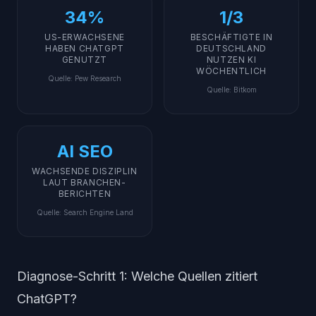
34%
1/3
US-ERWACHSENE
BESCHÄFTIGTE IN
HABEN CHATGPT
DEUTSCHLAND
GENUTZT
NUTZEN KI
WÖCHENTLICH
Quelle
:
Pew Research
Quelle
:
Bitkom
AI SEO
WACHSENDE DISZIPLIN
LAUT BRANCHEN-
BERICHTEN
Quelle
:
Search Engine Land
Diagnose-Schritt 1: Welche Quellen zitiert
ChatGPT?