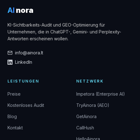
AI
nora
KI-Sichtbarkeits-Audit und GEO-Optimierung für
Unternehmen, die in ChatGPT-, Gemini- und Perplexity-
Antworten erscheinen wollen.
info@ainora.lt
LinkedIn
LEISTUNGEN
NETZWERK
Preise
Impetora (Enterprise AI)
Kostenloses Audit
TryAinora (AEO)
Blog
GetAinora
Kontakt
CallHush
HelloAinora