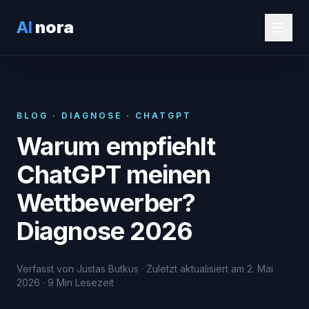
AI
nora
BLOG · DIAGNOSE · CHATGPT
Warum empfiehlt
ChatGPT meinen
Wettbewerber?
Diagnose 2026
Verfasst von Justas Butkus · Zuletzt aktualisiert am 2. Mai
2026 · 9 Min Lesezeit