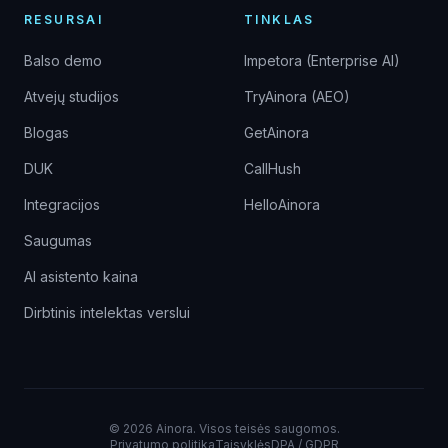
RESURSAI
TINKLAS
Balso demo
Impetora (Enterprise AI)
Atvejų studijos
TryAinora (AEO)
Blogas
GetAinora
DUK
CallHush
Integracijos
HelloAinora
Saugumas
AI asistento kaina
Dirbtinis intelektas verslui
©
2026
Ainora.
Visos teisės saugomos.
Privatumo politika
Taisyklės
DPA / GDPR