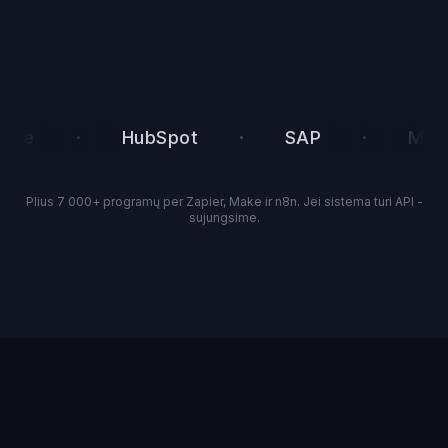
·
·
·
HubSpot
SAP
MS Dyna
Plius 7 000+ programų per Zapier, Make ir n8n. Jei sistema turi API -
sujungsime.