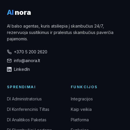
AI
nora
AI balso agentas, kuris atsiliepia į skambučius 24/7,
rezervuoja susitikimus ir praleistus skambučius paverčia
pajamomis.
+370 5 200 2620
info@ainora.lt
LinkedIn
SPRENDIMAI
FUNKCIJOS
DI Administratorius
Integracijos
DI Konferencinis Tiltas
Kaip veikia
DI Analitikos Paketas
Platforma