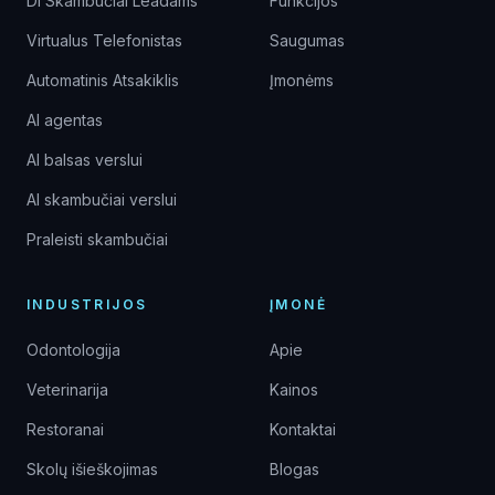
DI Skambučiai Leadams
Funkcijos
Virtualus Telefonistas
Saugumas
Automatinis Atsakiklis
Įmonėms
AI agentas
AI balsas verslui
AI skambučiai verslui
Praleisti skambučiai
INDUSTRIJOS
ĮMONĖ
Odontologija
Apie
Veterinarija
Kainos
Restoranai
Kontaktai
Skolų išieškojimas
Blogas