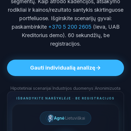
segmentų. Kaip atrodo kadencijos, atsakymo
rodikliai ir kainos/rezultato santykis skirtinguose
portfeliuose. Išgirskite scenarijų gyvai:
paskambinkite
+370 5 200 2605
(Ieva, UAB
Kreditorius demo). 60 sekundžių, be
registracijos.
Gauti individualią analizę
Hipotetiniai scenarijai
|
Industrijos duomenys
|
Anonimizuota
IŠBANDYKITE NARŠYKLĖJE · BE REGISTRACIJOS
Agnė
·
Lietuviškai