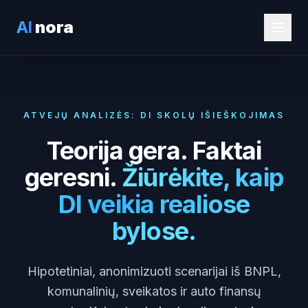
AI
nora
ATVEJŲ ANALIZĖS: DI SKOLŲ IŠIEŠKOJIMAS
Teorija gera. Faktai
geresni.
Žiūrėkite, kaip
DI veikia realiose
bylose.
Hipotetiniai, anonimizuoti scenarijai iš BNPL,
komunalinių, sveikatos ir auto finansų