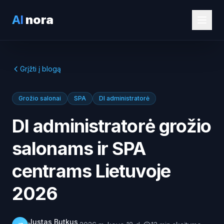
AI
nora
Grįžti į blogą
Grožio salonai
SPA
DI administratorė
DI administratorė grožio
salonams ir SPA
centrams Lietuvoje
2026
Justas Butkus