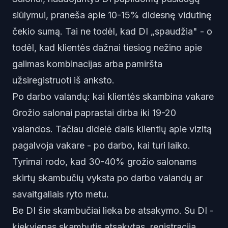
siūlymui, praneša apie 10-15% didesnę vidutinę
čekio sumą. Tai ne todėl, kad DI „spaudžia" - o
todėl, kad klientės dažnai tiesiog nežino apie
galimas kombinacijas arba pamiršta
užsiregistruoti iš anksto.
Po darbo valandų: kai klientės skambina vakare
Grožio salonai paprastai dirba iki 19-20
valandos. Tačiau didelė dalis klientių apie vizitą
pagalvoja vakare - po darbo, kai turi laiko.
Tyrimai rodo, kad 30-40% grožio salonams
skirtų skambučių vyksta po darbo valandų ar
savaitgaliais ryto metu.
Be DI šie skambučiai lieka be atsakymo. Su DI -
kiekvienas skambutis atsakytas, registracija