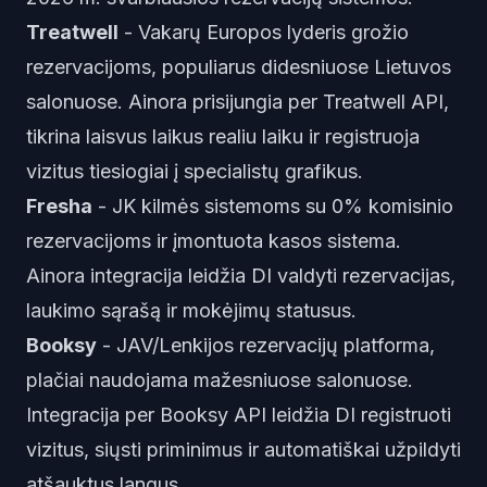
Treatwell
- Vakarų Europos lyderis grožio
rezervacijoms, populiarus didesniuose Lietuvos
salonuose. Ainora prisijungia per Treatwell API,
tikrina laisvus laikus realiu laiku ir registruoja
vizitus tiesiogiai į specialistų grafikus.
Fresha
- JK kilmės sistemoms su 0% komisinio
rezervacijoms ir įmontuota kasos sistema.
Ainora integracija leidžia DI valdyti rezervacijas,
laukimo sąrašą ir mokėjimų statusus.
Booksy
- JAV/Lenkijos rezervacijų platforma,
plačiai naudojama mažesniuose salonuose.
Integracija per Booksy API leidžia DI registruoti
vizitus, siųsti priminimus ir automatiškai užpildyti
atšauktus langus.