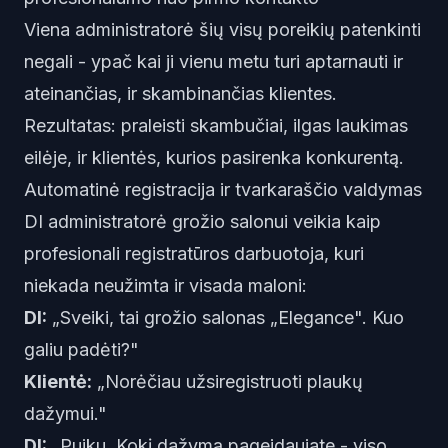
Viena administratorė šių visų poreikių patenkinti
negali - ypač kai ji vienu metu turi aptarnauti ir
ateinančias, ir skambinančias klientes.
Rezultatas: praleisti skambučiai, ilgas laukimas
eilėje, ir klientės, kurios pasirenka konkurentą.
Automatinė registracija ir tvarkaraščio valdymas
DI administratorė grožio salonui veikia kaip
profesionali registratūros darbuotoja, kuri
niekada neužimta ir visada maloni:
DI:
„Sveiki, tai grožio salonas „Elegance". Kuo
galiu padėti?"
Klientė:
„Norėčiau užsiregistruoti plaukų
dažymui."
DI:
„Puiku. Kokį dažymą pageidaujate - viso