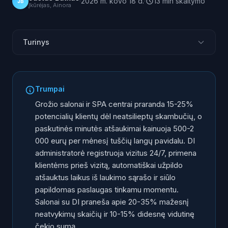
·
2026 m. kovo 18 d.
·
13
min
skaitymo
JB
Įkūrėjas, Ainora
Turinys
Kuris AI asistentas tinkamas grožio salonui ir SPA
Lietuvoje 2026?
Trumpai
Top DI administratorės grožio salonams ir SPA
Grožio salonai ir SPA centrai praranda 15-25%
(reitingas)
potencialių klientų dėl neatsilieptų skambučių, o
Grožio industrijos iššūkiai: kodėl administratorės
paskutinės minutės atšaukimai kainuoja 500-2
neužtenka
000 eurų per mėnesį tuščių langų pavidalu. DI
Automatinė registracija ir tvarkaraščio valdymas
administratorė registruoja vizitus 24/7, primena
Atšaukimų problema: kaip DI užpildo laisvus langus
klientėms prieš vizitą, automatiškai užpildo
Papildomų paslaugų siūlymas tinkamu momentu
atšauktus laikus iš laukimo sąrašo ir siūlo
papildomas paslaugas tinkamu momentu.
Po darbo valandų: kai klientės skambina vakare
Salonai su DI praneša apie 20-35% mažesnį
Treatwell, Fresha ir kitos rezervacijų sistemų
neatvykimų skaičių ir 10-15% didesnę vidutinę
integracijos
čekio sumą.