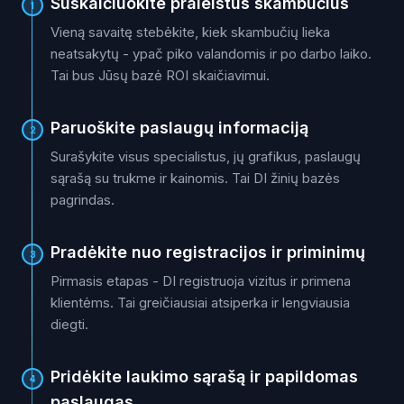
Suskaičiuokite praleistus skambučius
1
Vieną savaitę stebėkite, kiek skambučių lieka
neatsakytų - ypač piko valandomis ir po darbo laiko.
Tai bus Jūsų bazė ROI skaičiavimui.
Paruoškite paslaugų informaciją
2
Surašykite visus specialistus, jų grafikus, paslaugų
sąrašą su trukme ir kainomis. Tai DI žinių bazės
pagrindas.
Pradėkite nuo registracijos ir priminimų
3
Pirmasis etapas - DI registruoja vizitus ir primena
klientėms. Tai greičiausiai atsiperka ir lengviausia
diegti.
Pridėkite laukimo sąrašą ir papildomas
4
paslaugas