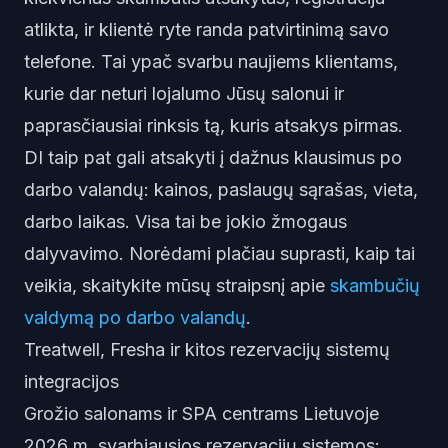
atlikta, ir klientė ryte randa patvirtinimą savo
telefone. Tai ypač svarbu naujiems klientams,
kurie dar neturi lojalumo Jūsų salonui ir
paprasčiausiai rinksis tą, kuris atsakys pirmas.
DI taip pat gali atsakyti į dažnus klausimus po
darbo valandų: kainos, paslaugų sąrašas, vieta,
darbo laikas. Visa tai be jokio žmogaus
dalyvavimo. Norėdami plačiau suprasti, kaip tai
veikia, skaitykite mūsų straipsnį apie
skambučių
valdymą po darbo valandų
.
Treatwell, Fresha ir kitos rezervacijų sistemų
integracijos
Grožio salonams ir SPA centrams Lietuvoje
2026 m. svarbiausios rezervacijų sistemos: