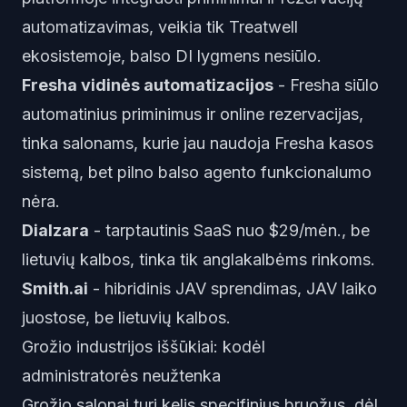
automatizavimas, veikia tik Treatwell
ekosistemoje, balso DI lygmens nesiūlo.
Fresha vidinės automatizacijos
- Fresha siūlo
automatinius priminimus ir online rezervacijas,
tinka salonams, kurie jau naudoja Fresha kasos
sistemą, bet pilno balso agento funkcionalumo
nėra.
Dialzara
- tarptautinis SaaS nuo $29/mėn., be
lietuvių kalbos, tinka tik anglakalbėms rinkoms.
Smith.ai
- hibridinis JAV sprendimas, JAV laiko
juostose, be lietuvių kalbos.
Grožio industrijos iššūkiai: kodėl
administratorės neužtenka
Grožio salonai turi kelis specifinius bruožus, dėl