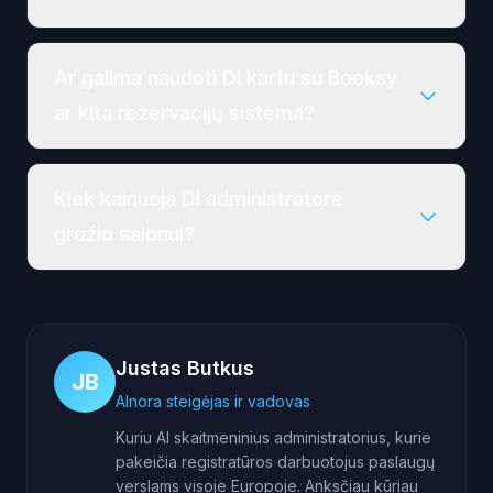
Ar galima naudoti DI kartu su Booksy
ar kita rezervacijų sistema?
Kiek kainuoja DI administratorė
grožio salonui?
Justas Butkus
JB
AInora steigėjas ir vadovas
Kuriu AI skaitmeninius administratorius, kurie
pakeičia registratūros darbuotojus paslaugų
verslams visoje Europoje. Anksčiau kūriau