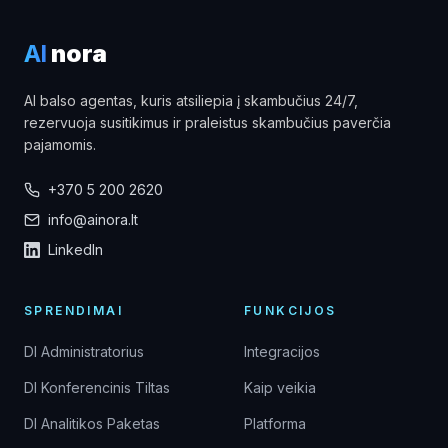
AI
nora
AI balso agentas, kuris atsiliepia į skambučius 24/7,
rezervuoja susitikimus ir praleistus skambučius paverčia
pajamomis.
+370 5 200 2620
info@ainora.lt
LinkedIn
SPRENDIMAI
FUNKCIJOS
DI Administratorius
Integracijos
DI Konferencinis Tiltas
Kaip veikia
DI Analitikos Paketas
Platforma