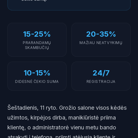
ROI grožio salonui: skaičiai, kurie kalba
Kaip pradėti: praktiniai žingsniai
15-25%
20-35%
PRARANDAMŲ
MAŽIAU NEATVYKIMŲ
SKAMBUČIŲ
10-15%
24/7
DIDESNĖ ČEKIO SUMA
REGISTRACIJA
Šeštadienis, 11 ryto. Grožio salone visos kėdės
užimtos, kirpėjos dirba, manikiūristė priima
klientę, o administratorė vienu metu bando
atsakyti į telefoną, priimti atėjusią klientę ir