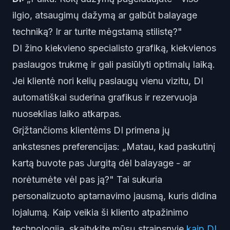
ilgio, atsaugimų dažymą ar galbūt balayage
techniką? Ir ar turite mėgstamą stilistę?"
DI žino kiekvieno specialisto grafiką, kiekvienos
paslaugos trukmę ir gali pasiūlyti optimalų laiką.
Jei klientė nori kelių paslaugų vienu vizitu, DI
automatiškai suderina grafikus ir rezervuoja
nuoseklias laiko atkarpas.
Grįžtančioms klientėms DI primena jų
ankstesnes preferencijas: „Matau, kad paskutinį
kartą buvote pas Jurgitą dėl balayage - ar
norėtumėte vėl pas ją?" Tai sukuria
personalizuoto aptarnavimo jausmą, kuris didina
lojalumą. Kaip veikia ši kliento atpažinimo
technologija, skaitykite mūsų straipsnyje
kaip DI