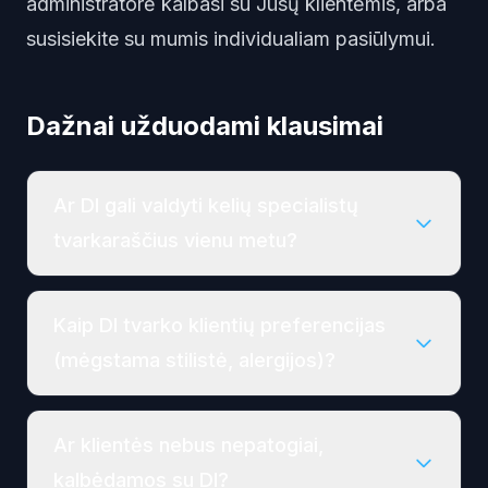
administratorė kalbasi su Jūsų klientėmis, arba
susisiekite su mumis
individualiam pasiūlymui.
Dažnai užduodami klausimai
Ar DI gali valdyti kelių specialistų
tvarkaraščius vienu metu?
Kaip DI tvarko klientių preferencijas
(mėgstama stilistė, alergijos)?
Ar klientės nebus nepatogiai,
kalbėdamos su DI?