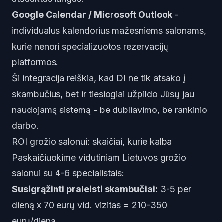
Google Calendar / Microsoft Outlook
-
individualus kalendorius mažesniems salonams,
kurie nenori specializuotos rezervacijų
platformos.
Ši integracija reiškia, kad DI ne tik atsako į
skambučius, bet ir tiesiogiai užpildo Jūsų jau
naudojamą sistemą - be dubliavimo, be rankinio
darbo.
ROI grožio salonui: skaičiai, kurie kalba
Paskaičiuokime vidutiniam Lietuvos grožio
salonui su 4-6 specialistais:
Susigrąžinti praleisti skambučiai:
3-5 per
dieną x 70 eurų vid. vizitas = 210-350
eurų/dieną