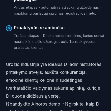
Antras etapas - automatinis atšaukimų užpildymas ir
papildomų paslaugų siūlymas registracijos metu.
Proaktyvūs skambučiai
5
Trečias etapas - DI skambina klientėms, kurios seniai
nesilankė, ir siūlo užsiregistruoti. Tai reaktyvuoja
prarastus klientus.
Grožio industrija yra idealus DI administratorės
pritaikymo atvejis: aukšta konkurencija,
emocinė klientų kelionė ir sudėtingas
tvarkaraščio valdymas sukuria aplinką, kurioje
DI duoda didžiausią vertę.
Išbandykite AInoros demo
ir išgirskite, kaip DI