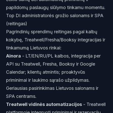
papildomų paslaugų siūlymo tinkamu momentu.
Top DI administratorės grožio salonams ir SPA
(reitingas)
Pagrindinių sprendimų reitingas pagal kalbų
kokybę, Treatwell/Fresha/Booksy integracijas ir
tinkamumą Lietuvos rinkai:
Ainora
- LT/EN/RU/PL kalbos, integracija per
API su Treatwell, Fresha, Booksy ir Google
Calendar; klientų atmintis; proaktyvūs
priminimai ir laukimo sąrašo užpildymas.
Geriausias pasirinkimas Lietuvos salonams ir
SPA centrams.
Treatwell vidinės automatizacijos
- Treatwell
platformoje integruoti priminimai ir rezervacijų