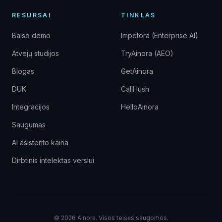
RESURSAI
TINKLAS
Balso demo
Impetora (Enterprise AI)
Atvejų studijos
TryAinora (AEO)
Blogas
GetAinora
DUK
CallHush
Integracijos
HelloAinora
Saugumas
AI asistento kaina
Dirbtinis intelektas verslui
©
2026
Ainora.
Visos teisės saugomos.