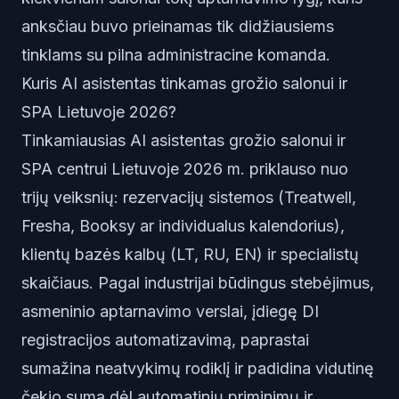
anksčiau buvo prieinamas tik didžiausiems
tinklams su pilna administracine komanda.
Kuris AI asistentas tinkamas grožio salonui ir
SPA Lietuvoje 2026?
Tinkamiausias AI asistentas grožio salonui ir
SPA centrui Lietuvoje 2026 m. priklauso nuo
trijų veiksnių: rezervacijų sistemos (Treatwell,
Fresha, Booksy ar individualus kalendorius),
klientų bazės kalbų (LT, RU, EN) ir specialistų
skaičiaus. Pagal industrijai būdingus stebėjimus,
asmeninio aptarnavimo verslai, įdiegę DI
registracijos automatizavimą, paprastai
sumažina neatvykimų rodiklį ir padidina vidutinę
čekio sumą dėl automatinių priminimų ir