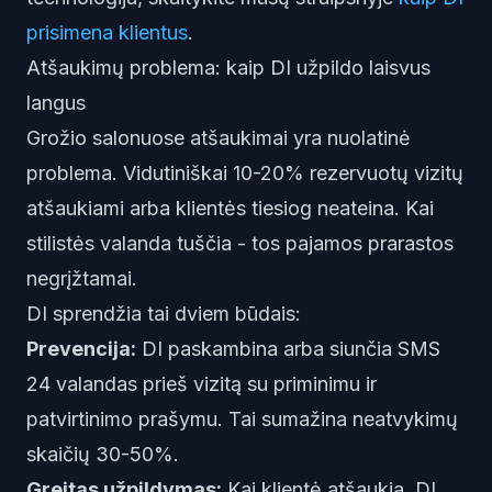
prisimena klientus
.
Atšaukimų problema: kaip DI užpildo laisvus
langus
Grožio salonuose atšaukimai yra nuolatinė
problema. Vidutiniškai 10-20% rezervuotų vizitų
atšaukiami arba klientės tiesiog neateina. Kai
stilistės valanda tuščia - tos pajamos prarastos
negrįžtamai.
DI sprendžia tai dviem būdais:
Prevencija:
DI paskambina arba siunčia SMS
24 valandas prieš vizitą su priminimu ir
patvirtinimo prašymu. Tai sumažina neatvykimų
skaičių 30-50%.
Greitas užpildymas:
Kai klientė atšaukia, DI