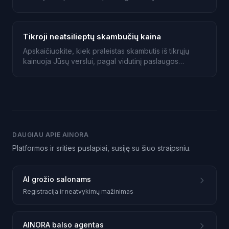
Tikroji neatsilieptų skambučių kaina
Apskaičiuokite, kiek praleistas skambutis iš tikrųjų
kainuoja Jūsų verslui, pagal vidutinį paslaugos
krepšelį ir konversijos tikimybę.
DAUGIAU APIE AINORA
Platformos ir srities puslapiai, susiję su šiuo straipsniu.
AI grožio salonams
Registracija ir neatvykimų mažinimas
AINORA balso agentas