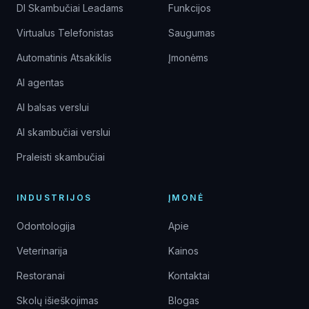
DI Skambučiai Leadams
Funkcijos
Virtualus Telefonistas
Saugumas
Automatinis Atsakiklis
Įmonėms
AI agentas
AI balsas verslui
AI skambučiai verslui
Praleisti skambučiai
INDUSTRIJOS
ĮMONĖ
Odontologija
Apie
Veterinarija
Kainos
Restoranai
Kontaktai
Skolų išieškojimas
Blogas