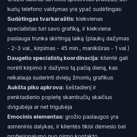
kurių telefono valdymas yra ypač sudėtingas:
Sudėtingas tvarkaraštis:
kiekvienas
specialistas turi savo grafiką, ir kiekviena
paslauga trunka skirtingą laiką (plaukų dažymas
- 2-3 val., kirpimas - 45 min., manikiūras - 1 val.)
Daugelio specialistų koordinacija:
klientė gali
norėti kirpimo ir dažymo tą pačią dieną, kas
reikalauja suderinti dviejų žmonių grafikus
Aukšta piko apkrova:
šeštadienį ir
penktadienio popietę skambučių skaičius
dvigubėja ar net trigubėja
Emocinis elementas:
grožio paslaugos yra
asmeninis dalykas, ir klientės tikisi dėmesio bei
profesionalumo nuo pirmo kontakto