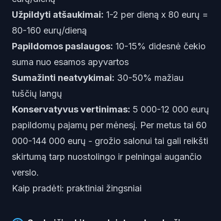
Užpildyti atšaukimai:
1-2 per dieną x 80 eurų =
80-160 eurų/dieną
Papildomos paslaugos:
10-15% didesnė čekio
suma nuo esamos apyvartos
Sumažinti neatvykimai:
30-50% mažiau
tuščių langų
Konservatyvus vertinimas:
5 000-12 000 eurų
papildomų pajamų per mėnesį. Per metus tai 60
000-144 000 eurų - grožio salonui tai gali reikšti
skirtumą tarp nuostolingo ir pelningai augančio
verslo.
Kaip pradėti: praktiniai žingsniai