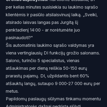
per kelias minutes susisiekia su laukimo sąrašo
klientėmis ir pasiūlo atsilaisvinusį laiką. „Sveiki,
atsirado laisvas langas pas Jurgitą šį
penktadienį 14:00 - ar norėtumėte juo
pasinaudoti?"
Šis automatinis laukimo sąrašo valdymas yra
viena vertingiausių DI funkcijų grožio salonams.
Salono, turinčio 5 specialistus, vienas
atšaukimas per dieną reiškia 50-150 eurų
prarastų pajamų. DI, užpildantis bent 60%
atšauktų langų, sutaupo 9 000-27 000 eurų per
metus.
Papildomų paslaugų siūlymas tinkamu momentu
Administratorės dažnai nedrįsta siūlyti