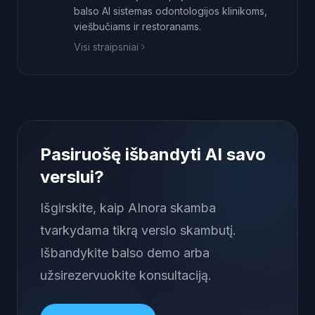
balso AI sistemas odontologijos klinikoms,
viešbučiams ir restoranams.
Visi straipsniai
Pasiruošę išbandyti AI savo
verslui?
Išgirskite, kaip AInora skamba
tvarkydama tikrą verslo skambutį.
Išbandykite balso demo arba
užsirezervuokite konsultaciją.