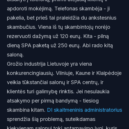
apdoroti mokėjimą. Telefonas skambėja - ji
pakelia, bet prieš tai praleidžia du ankstesnius
skambučius. Viena iš tų skambintojų norėjo
rezervuoti dažymą už 120 eurų. Kita - pilną
dieną SPA paketą už 250 eurų. Abi rado kitą
saloną.
Grožio industrija Lietuvoje yra viena
konkurencingiausių. Vilniuje, Kaune ir Klaipėdoje
veikia tūkstančiai salonų ir SPA centrų, ir
klientės turi galimybę rinktis. Jei nesulaukia
atsakymo per pirmą bandymą - tiesiog
skambina kitam.
DI skaitmeninis administratorius
sprendžia šią problemą, suteikdamas
kiekvienam salonui tokį aptarnavimo lygį, kuris