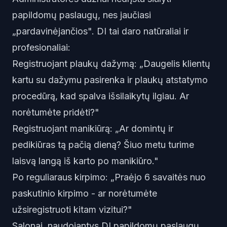
papildomų paslaugų, nes jaučiasi
„pardavinėjančios". DI tai daro natūraliai ir
profesionaliai:
Registruojant plaukų dažymą: „Daugelis klientų
kartu su dažymu pasirenka ir plaukų atstatymo
procedūrą, kad spalva išsilaikytų ilgiau. Ar
norėtumėte pridėti?"
Registruojant manikiūrą: „Ar domintų ir
pedikiūras tą pačią dieną? Šiuo metu turime
laisvą langą iš karto po manikiūro."
Po reguliaraus kirpimo: „Praėjo 6 savaitės nuo
paskutinio kirpimo - ar norėtumėte
užsiregistruoti kitam vizitui?"
Salonai, naudojantys DI papildomų paslaugų