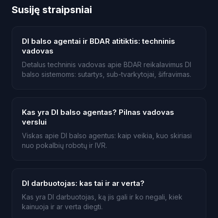
Susiję straipsniai
DI balso agentai ir BDAR atitiktis: techninis
vadovas
Detalus techninis vadovas apie BDAR reikalavimus DI
balso sistemoms: sutartys, sub-tvarkytojai, šifravimas.
Kas yra DI balso agentas? Pilnas vadovas
verslui
Viskas apie DI balso agentus: kaip veikia, kuo skiriasi
nuo pokalbių robotų ir IVR.
DI darbuotojas: kas tai ir ar verta?
Kas yra DI darbuotojas, ką jis gali ir ko negali, kiek
kainuoja ir ar verta diegti.