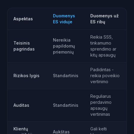
Duomenys
Duomenys už
Aspektas
ES viduje
ES ribų
Reikia SSS,
Nereikia
Teisinis
tinkamumo
papildomų
pagrindas
sprendimo ar
priemonių
kitų apsaugų
Padidintas -
Rizikos lygis
Standartinis
reikia poveikio
vertinimo
Reguliarus
perdavimo
Auditas
Standartinis
apsaugų
vertinimas
Klientų
Gali kelti
Aukštas