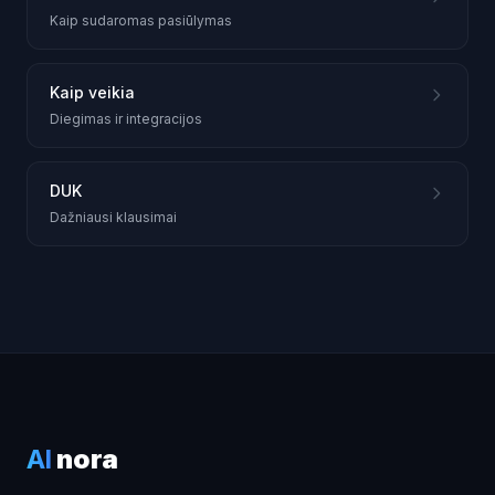
Kaip sudaromas pasiūlymas
Kaip veikia
Diegimas ir integracijos
DUK
Dažniausi klausimai
AI
nora