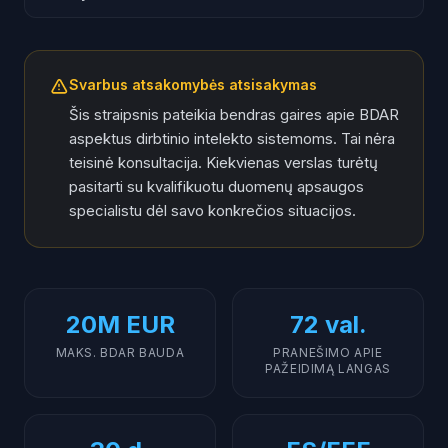
Kodėl BDAR svarbu DI naudotojams
Kokius duomenis tvarko DI
Svarbus atsakomybės atsisakymas
Duomenų rezidavimas: kur saugomi duomenys
Šis straipsnis pateikia bendras gaires apie BDAR
Sutikimo reikalavimai
aspektus dirbtinio intelekto sistemoms. Tai nėra
teisinė konsultacija. Kiekvienas verslas turėtų
VDAI vykdymas Lietuvoje
pasitarti su kvalifikuotu duomenų apsaugos
Praktiniai žingsniai atitikčiai
specialistu dėl savo konkrečios situacijos.
Klausimai DI tiekėjui
DUK
20M EUR
72 val.
MAKS. BDAR BAUDA
PRANEŠIMO APIE
PAŽEIDIMĄ LANGAS