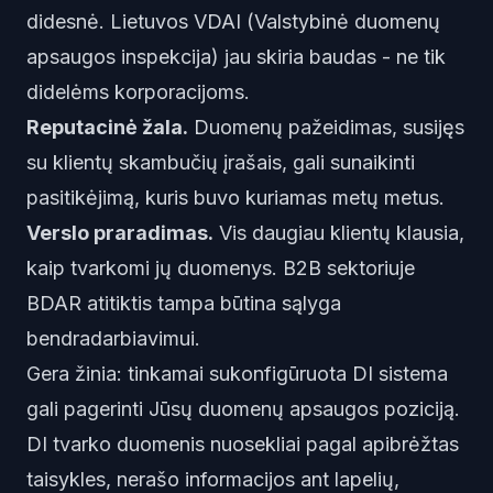
didesnė. Lietuvos VDAI (Valstybinė duomenų
apsaugos inspekcija) jau skiria baudas - ne tik
didelėms korporacijoms.
Reputacinė žala.
Duomenų pažeidimas, susijęs
su klientų skambučių įrašais, gali sunaikinti
pasitikėjimą, kuris buvo kuriamas metų metus.
Verslo praradimas.
Vis daugiau klientų klausia,
kaip tvarkomi jų duomenys. B2B sektoriuje
BDAR atitiktis tampa būtina sąlyga
bendradarbiavimui.
Gera žinia: tinkamai sukonfigūruota DI sistema
gali
pagerinti
Jūsų duomenų apsaugos poziciją.
DI tvarko duomenis nuosekliai pagal apibrėžtas
taisykles, nerašo informacijos ant lapelių,