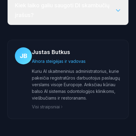
Kiek laiko galiu saugoti DI skambučių
įrašus?
Justas Butkus
JB
AInora steigėjas ir vadovas
Kuriu AI skaitmeninius administratorius, kurie
pakeičia registratūros darbuotojus paslaugų
verslams visoje Europoje. Anksčiau kūriau
balso AI sistemas odontologijos klinikoms,
viešbučiams ir restoranams.
Visi straipsniai