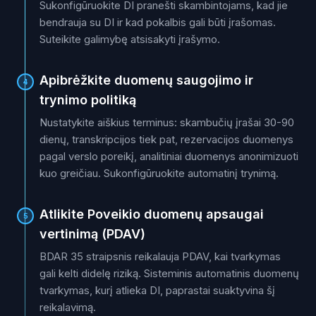
Sukonfigūruokite DI pranešti skambintojams, kad jie
bendrauja su DI ir kad pokalbis gali būti įrašomas.
Suteikite galimybę atsisakyti įrašymo.
Apibrėžkite duomenų saugojimo ir
4
trynimo politiką
Nustatykite aiškius terminus: skambučių įrašai 30-90
dienų, transkripcijos tiek pat, rezervacijos duomenys
pagal verslo poreikį, analitiniai duomenys anonimizuoti
kuo greičiau. Sukonfigūruokite automatinį trynimą.
Atlikite Poveikio duomenų apsaugai
5
vertinimą (PDAV)
BDAR 35 straipsnis reikalauja PDAV, kai tvarkymas
gali kelti didelę riziką. Sisteminis automatinis duomenų
tvarkymas, kurį atlieka DI, paprastai suaktyvina šį
reikalavimą.