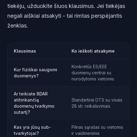
tiekėju, užduokite šiuos klausimus. Jei tiekėjas
negali aiškiai atsakyti - tai rimtas perspėjantis
ženklas.
Klausimas
Ko ieškoti atsakyme
Konkretūs ES/EEE
Kur fiziškai saugomi
duomenų centrai su
duomenys?
nurodytomis vietomis
Ar teikiate BDAR
atitinkančią
Standartinė DTS su visais
duomenų tvarkymo
28 str. reikalavimais
sutartį?
Kas yra jūsų sub-
Pilnas sąrašas su vietomis
tvarkytojai?
ir vaidmenimis