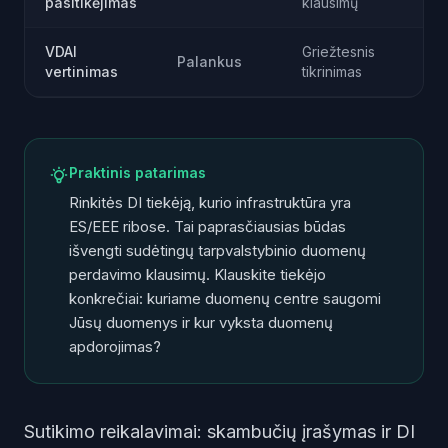
pasitikėjimas
klausimų
VDAI
Griežtesnis
Palankus
vertinimas
tikrinimas
Praktinis patarimas
Rinkitės DI tiekėją, kurio infrastruktūra yra
ES/EEE ribose. Tai paprasčiausias būdas
išvengti sudėtingų tarpvalstybinio duomenų
perdavimo klausimų. Klauskite tiekėjo
konkrečiai: kuriame duomenų centre saugomi
Jūsų duomenys ir kur vyksta duomenų
apdorojimas?
Sutikimo reikalavimai: skambučių įrašymas ir DI