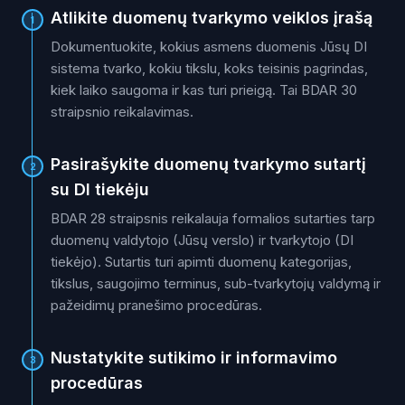
Atlikite duomenų tvarkymo veiklos įrašą
1
Dokumentuokite, kokius asmens duomenis Jūsų DI
sistema tvarko, kokiu tikslu, koks teisinis pagrindas,
kiek laiko saugoma ir kas turi prieigą. Tai BDAR 30
straipsnio reikalavimas.
Pasirašykite duomenų tvarkymo sutartį
2
su DI tiekėju
BDAR 28 straipsnis reikalauja formalios sutarties tarp
duomenų valdytojo (Jūsų verslo) ir tvarkytojo (DI
tiekėjo). Sutartis turi apimti duomenų kategorijas,
tikslus, saugojimo terminus, sub-tvarkytojų valdymą ir
pažeidimų pranešimo procedūras.
Nustatykite sutikimo ir informavimo
3
procedūras