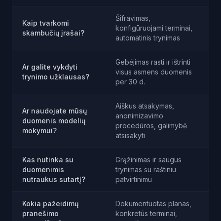
Šifravimas,
Kaip tvarkomi
konfigūruojami terminai,
skambučių įrašai?
automatinis trynimas
Gebėjimas rasti ir ištrinti
Ar galite vykdyti
visus asmens duomenis
trynimo užklausas?
per 30 d.
Aiškus atsakymas,
Ar naudojate mūsų
anonimizavimo
duomenis modelių
procedūros, galimybė
mokymui?
atsisakyti
Kas nutinka su
Grąžinimas ir saugus
duomenimis
trynimas su raštiniu
nutraukus sutartį?
patvirtinimu
Kokia pažeidimų
Dokumentuotas planas,
pranešimo
konkretūs terminai,