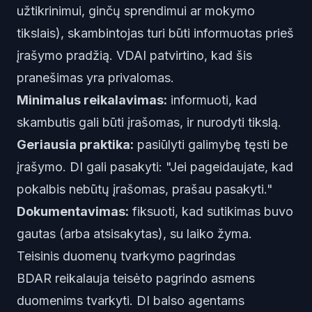
užtikrinimui, ginčų sprendimui ar mokymo
tikslais), skambintojas turi būti informuotas prieš
įrašymo pradžią. VDAI patvirtino, kad šis
pranešimas yra privalomas.
Minimalus reikalavimas:
informuoti, kad
skambutis gali būti įrašomas, ir nurodyti tikslą.
Geriausia praktika:
pasiūlyti galimybę tęsti be
įrašymo. DI gali pasakyti: "Jei pageidaujate, kad
pokalbis nebūtų įrašomas, prašau pasakyti."
Dokumentavimas:
fiksuoti, kad sutikimas buvo
gautas (arba atsisakytas), su laiko žyma.
Teisinis duomenų tvarkymo pagrindas
BDAR reikalauja teisėto pagrindo asmens
duomenims tvarkyti. DI balso agentams