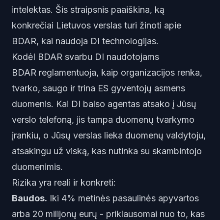
intelektas. Šis straipsnis paaiškina, ką
konkrečiai Lietuvos verslas turi žinoti apie
BDAR, kai naudoja DI technologijas.
Kodėl BDAR svarbu DI naudotojams
BDAR reglamentuoja, kaip organizacijos renka,
tvarko, saugo ir trina ES gyventojų asmens
duomenis. Kai DI balso agentas atsako į Jūsų
verslo telefoną, jis tampa duomenų tvarkymo
įrankiu, o Jūsų verslas lieka duomenų valdytoju,
atsakingu už viską, kas nutinka su skambintojo
duomenimis.
Rizika yra reali ir konkreti:
Baudos.
Iki 4% metinės pasaulinės apyvartos
arba 20 milijonų eurų - priklausomai nuo to, kas