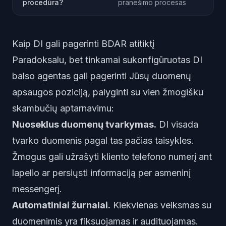
procedūra?
pranešimo procesas
Kaip DI gali pagerinti BDAR atitiktį
Paradoksalu, bet tinkamai sukonfigūruotas DI
balso agentas gali
pagerinti
Jūsų duomenų
apsaugos poziciją, palyginti su vien žmogišku
skambučių aptarnavimu:
Nuoseklus duomenų tvarkymas.
DI visada
tvarko duomenis pagal tas pačias taisykles.
Žmogus gali užrašyti kliento telefono numerį ant
lapelio ar persiųsti informaciją per asmeninį
messengerį.
Automatiniai žurnalai.
Kiekvienas veiksmas su
duomenimis yra fiksuojamas ir audituojamas.