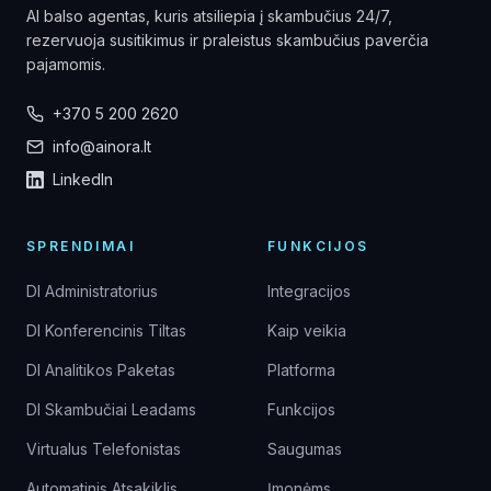
AI balso agentas, kuris atsiliepia į skambučius 24/7,
rezervuoja susitikimus ir praleistus skambučius paverčia
pajamomis.
+370 5 200 2620
info@ainora.lt
LinkedIn
SPRENDIMAI
FUNKCIJOS
DI Administratorius
Integracijos
DI Konferencinis Tiltas
Kaip veikia
DI Analitikos Paketas
Platforma
DI Skambučiai Leadams
Funkcijos
Virtualus Telefonistas
Saugumas
Automatinis Atsakiklis
Įmonėms