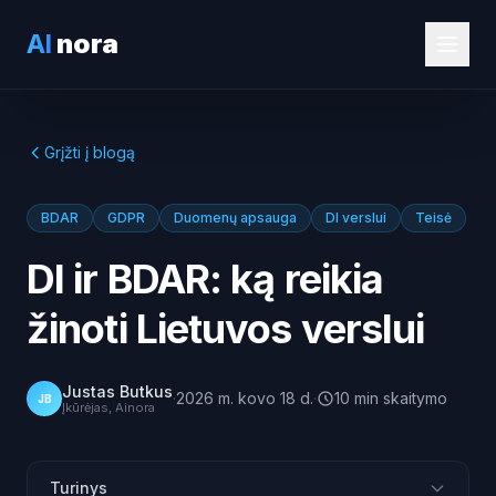
AI
nora
Grįžti į blogą
BDAR
GDPR
Duomenų apsauga
DI verslui
Teisė
DI ir BDAR: ką reikia
žinoti Lietuvos verslui
Justas Butkus
·
2026 m. kovo 18 d.
·
10
min
skaitymo
JB
Įkūrėjas, Ainora
Turinys