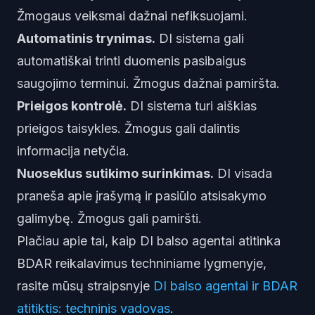
Žmogaus veiksmai dažnai nefiksuojami.
Automatinis trynimas.
DI sistema gali
automatiškai trinti duomenis pasibaigus
saugojimo terminui. Žmogus dažnai pamiršta.
Prieigos kontrolė.
DI sistema turi aiškias
prieigos taisykles. Žmogus gali dalintis
informacija netyčia.
Nuoseklus sutikimo surinkimas.
DI visada
praneša apie įrašymą ir pasiūlo atsisakymo
galimybę. Žmogus gali pamiršti.
Plačiau apie tai, kaip DI balso agentai atitinka
BDAR reikalavimus techniniame lygmenyje,
rasite mūsų straipsnyje
DI balso agentai ir BDAR
atitiktis: techninis vadovas
.