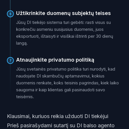
Užtikrinkite duomenų subjektų teises
6
Jūsų DI tiekėjo sistema turi gebėti: rasti visus su
konkrečiu asmeniu susijusius duomenis, juos
eksportuoti, ištaisyti ir visiškai ištrinti per 30 dienų
langą.
Atnaujinkite privatumo politiką
7
Jūsų svetainės privatumo politika turi nurodyti, kad
naudojate DI skambučių aptarnavimui, kokius
duomenis renkate, koks teisinis pagrindas, kiek laiko
saugoma ir kaip klientas gali pasinaudoti savo
teisėmis.
Klausimai, kuriuos reikia užduoti DI tiekėjui
Prieš pasirašydami sutartį su DI balso agento