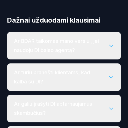
Dažnai užduodami klausimai
Ar BDAR taikomas mano verslui, jei
naudoju DI balso agentą?
Ar turiu pranešti klientams, kad
kalba su DI?
Ar galiu įrašyti DI aptarnaujamus
skambučius?