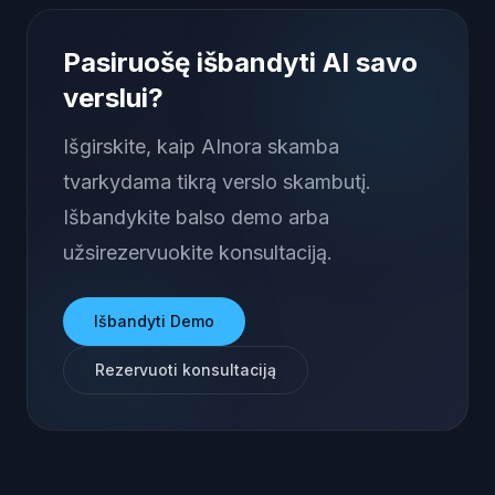
Pasiruošę išbandyti AI savo
verslui?
Išgirskite, kaip AInora skamba
tvarkydama tikrą verslo skambutį.
Išbandykite balso demo arba
užsirezervuokite konsultaciją.
Išbandyti Demo
Rezervuoti konsultaciją