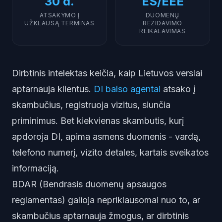
30 d.
ES/EEE
ATSAKYMO Į
DUOMENŲ
UŽKLAUSĄ TERMINAS
REZIDAVIMO
REIKALAVIMAS
Dirbtinis intelektas keičia, kaip Lietuvos verslai
aptarnauja klientus.
DI balso agentai
atsako į
skambučius, registruoja vizitus, siunčia
priminimus. Bet kiekvienas skambutis, kurį
apdoroja DI, apima asmens duomenis - vardą,
telefono numerį, vizito detales, kartais sveikatos
informaciją.
BDAR (Bendrasis duomenų apsaugos
reglamentas) galioja nepriklausomai nuo to, ar
skambučius aptarnauja žmogus, ar dirbtinis