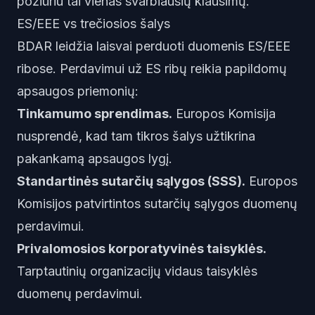
požiūriu tai vienas svarbiausių klausimų.
ES/EEE vs trečiosios šalys
BDAR leidžia laisvai perduoti duomenis ES/EEE
ribose. Perdavimui už ES ribų reikia papildomų
apsaugos priemonių:
Tinkamumo sprendimas.
Europos Komisija
nusprendė, kad tam tikros šalys užtikrina
pakankamą apsaugos lygį.
Standartinės sutarčių sąlygos (SSS).
Europos
Komisijos patvirtintos sutarčių sąlygos duomenų
perdavimui.
Privalomosios korporatyvinės taisyklės.
Tarptautinių organizacijų vidaus taisyklės
duomenų perdavimui.