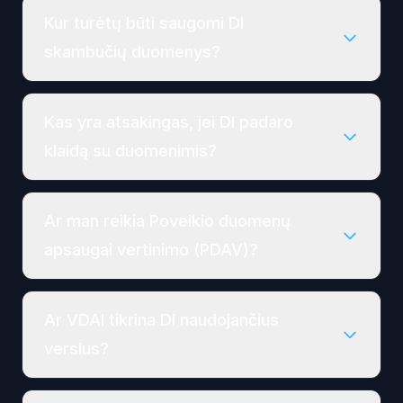
Kur turėtų būti saugomi DI
skambučių duomenys?
Kas yra atsakingas, jei DI padaro
klaidą su duomenimis?
Ar man reikia Poveikio duomenų
apsaugai vertinimo (PDAV)?
Ar VDAI tikrina DI naudojančius
verslus?