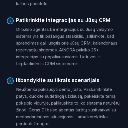
kalbos prioritetu.
Patikrinkite integracijas su Jūsų CRM
2
DI balso agentas be integracijos su Jūsų valdymo
sistema yra tik pažangus atsakiklis. Įsitikinkite, kad
sprendimas gali jungtis prie Jūsų CRM, kalendoriaus,
rezervacijų sistemos. AINORA palaiko 25+
integracijas su populiariausiomis Lietuvos ir
tarptautinėmis CRM sistemomis.
Išbandykite su tikrais scenarijais
3
Neužtenka paklausyti demo įrašo. Paskambinkite
patys, duokite sudėtingą užklausą, pakeiskite temą
pokalbio viduryje, paklauskite to, ko sistema neturėtų
žinoti. Geras DI balso agentas turėtų susitvarkyti su
nestandartinėmis situacijomis - arba korektiškai
perduoti žmogui.