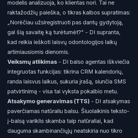
modelis analizuoja, ko klientas nori. Tai ne
raktažodžių paieška, o tikras kalbos supratimas:
„Norėčiau užsiregistruoti pas dantų gydytoją,
gal šią savaitę ką turėtumėt?" - DI supranta,
kad reikia ieškoti laisvų odontologijos laikų
artimiausiomis dienomis.
Veiksmų atlikimas
- DI balso agentas iškviečia
integruotas funkcijas: tikrina CRM kalendorių,
randa laisvus laikus, sukuria įrašą, siunčia SMS
patvirtinimą - visa tai vyksta pokalbio metu.
Atsakymo generavimas (TTS)
- DI atsakymas
paverčiamas natūraliu balsu. Šiuolaikinis teksto-
į-balsą variklis skamba taip natūraliai, kad
dauguma skambinančiųjų neatskiria nuo tikro