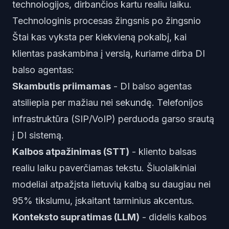
technologijos, dirbančios kartu realiu laiku.
Technologinis procesas žingsnis po žingsnio
Štai kas vyksta per kiekvieną pokalbį, kai
klientas paskambina į verslą, kuriame dirba DI
balso agentas:
Skambutis priimamas
- DI balso agentas
atsiliepia per mažiau nei sekundę. Telefonijos
infrastruktūra (SIP/VoIP) perduoda garso srautą
į DI sistemą.
Kalbos atpažinimas (STT)
- kliento balsas
realiu laiku paverčiamas tekstu. Šiuolaikiniai
modeliai atpažįsta lietuvių kalbą su daugiau nei
95% tikslumu, įskaitant tarminius akcentus.
Konteksto supratimas (LLM)
- didelis kalbos