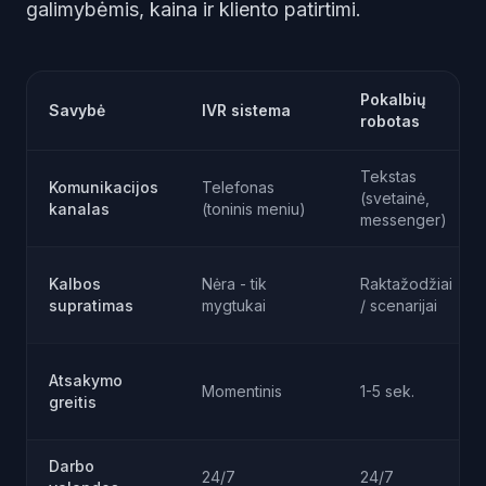
galimybėmis, kaina ir kliento patirtimi.
Pokalbių
Savybė
IVR sistema
robotas
Tekstas
Komunikacijos
Telefonas
(svetainė,
kanalas
(toninis meniu)
messenger)
Kalbos
Nėra - tik
Raktažodžiai
supratimas
mygtukai
/ scenarijai
Atsakymo
Momentinis
1-5 sek.
greitis
Darbo
24/7
24/7