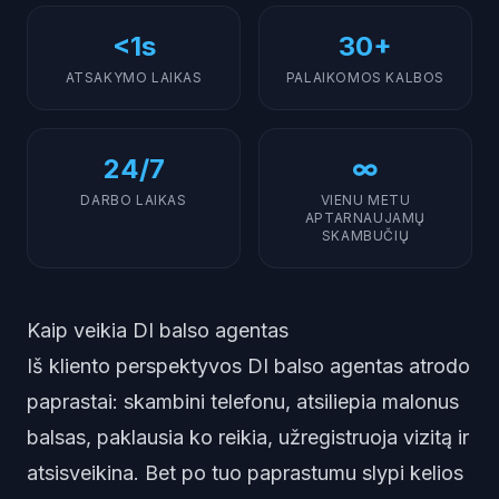
<1s
30+
ATSAKYMO LAIKAS
PALAIKOMOS KALBOS
24/7
∞
DARBO LAIKAS
VIENU METU
APTARNAUJAMŲ
SKAMBUČIŲ
Kaip veikia DI balso agentas
Iš kliento perspektyvos DI balso agentas atrodo
paprastai: skambini telefonu, atsiliepia malonus
balsas, paklausia ko reikia, užregistruoja vizitą ir
atsisveikina. Bet po tuo paprastumu slypi kelios