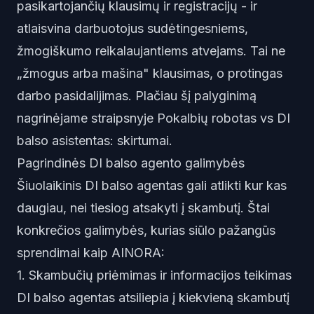
pasikartojančių klausimų ir registracijų - ir
atlaisvina darbuotojus sudėtingesniems,
žmogiškumo reikalaujantiems atvejams. Tai ne
„žmogus arba mašina" klausimas, o protingas
darbo pasidalijimas. Plačiau šį palyginimą
nagrinėjame straipsnyje
Pokalbių robotas vs DI
balso asistentas: skirtumai
.
Pagrindinės DI balso agento galimybės
Šiuolaikinis DI balso agentas gali atlikti kur kas
daugiau, nei tiesiog atsakyti į skambutį. Štai
konkrečios galimybės, kurias siūlo pažangūs
sprendimai kaip AINORA:
1. Skambučių priėmimas ir informacijos teikimas
DI balso agentas atsiliepia į kiekvieną skambutį