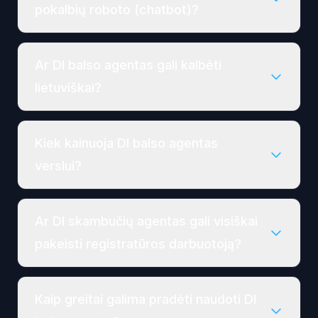
pokalbių roboto (chatbot)?
Ar DI balso agentas gali kalbėti
lietuviškai?
Kiek kainuoja DI balso agentas
verslui?
Ar DI skambučių agentas gali visiškai
pakeisti registratūros darbuotoją?
Kaip greitai galima pradėti naudoti DI