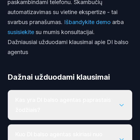
paskambindami telefonu. Skambučių
automatizavimas su vietine ekspertize - tai
svarbus pranašumas.
Išbandykite demo
arba
susisiekite
su mumis konsultacijai.
Dažniausiai užduodami klausimai apie DI balso
agentus
Dažnai užduodami klausimai
Kas yra DI balso agentas paprastais
žodžiais?
Kuo DI balso agentas skiriasi nuo