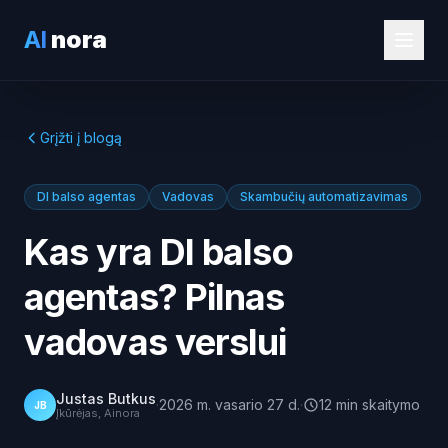
AI
nora
Grįžti į blogą
DI balso agentas
Vadovas
Skambučių automatizavimas
Kas yra DI balso
agentas? Pilnas
vadovas verslui
Justas Butkus
·
2026 m. vasario 27 d.
·
12
min
skaitymo
JB
Įkūrėjas, Ainora