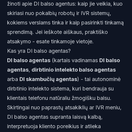
žinoti apie DI balso agentus: kaip jie veikia, kuo
skiriasi nuo pokalbių robotų ir IVR sistemų,
kokiems verslams tinka ir kaip pasirinkti tinkamą
sprendimą. Jei ieškote aiškaus, praktiško
atsakymo - esate tinkamoje vietoje.
Kas yra DI balso agentas?
DI balso agentas
(kartais vadinamas
DI balso
agentas
,
dirbtinio intelekto balso agentas
arba
DI skambučių agentas
) - tai autonominė
dirbtinio intelekto sistema, kuri bendrauja su
klientais telefonu natūraliu žmogišku balsu.
Skirtingai nuo paprastų atsakiklių ar IVR meniu,
DI balso agentas supranta laisvą kalbą,
interpretuoja kliento poreikius ir atlieka