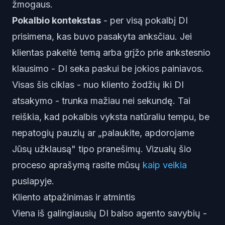
žmogaus.
Pokalbio kontekstas
- per visą pokalbį DI
prisimena, kas buvo pasakyta anksčiau. Jei
klientas pakeitė temą arba grįžo prie ankstesnio
klausimo - DI seka paskui be jokios painiavos.
Visas šis ciklas - nuo kliento žodžių iki DI
atsakymo - trunka mažiau nei sekundę. Tai
reiškia, kad pokalbis vyksta natūraliu tempu, be
nepatogių pauzių ar „palaukite, apdorojame
Jūsų užklausą" tipo pranešimų. Vizualų šio
proceso aprašymą rasite mūsų
kaip veikia
puslapyje.
Kliento atpažinimas ir atmintis
Viena iš galingiausių DI balso agento savybių -