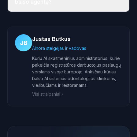
balso agentą?
Justas Butkus
JB
AInora steigėjas ir vadovas
Kuriu AI skaitmeninius administratorius, kurie
pakeičia registratūros darbuotojus paslaugų
verslams visoje Europoje. Anksčiau kūriau
balso AI sistemas odontologijos klinikoms,
viešbučiams ir restoranams.
Visi straipsniai