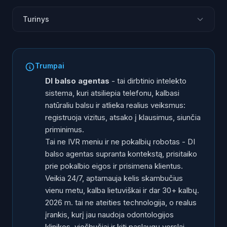
Turinys
Kas yra DI balso agentas?
Kaip veikia DI balso agentas
Trumpai
DI balso agentas vs pokalbių robotas vs IVR vs
DI balso agentas
- tai dirbtinio intelekto
skambučių centras
sistema, kuri atsiliepia telefonu, kalbasi
Pagrindinės DI balso agento galimybės
natūraliu balsu ir atlieka realius veiksmus:
Kokiems verslams tinka DI balso agentas
registruoja vizitus, atsako į klausimus, siunčia
priminimus.
Kaip pasirinkti DI balso agentą
Tai ne IVR meniu ir ne pokalbių robotas - DI
Dažniausiai užduodami klausimai
balso agentas supranta kontekstą, prisitaiko
prie pokalbio eigos ir prisimena klientus.
Veikia 24/7, aptarnauja kelis skambučius
vienu metu, kalba lietuviškai ir dar 30+ kalbų.
2026 m. tai ne ateities technologija, o realus
įrankis, kurį jau naudoja odontologijos
klinikos, viešbučiai ir kiti paslaugų verslai