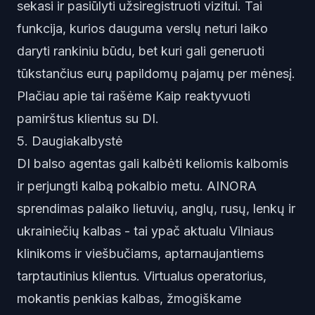
sekasi ir pasiūlyti užsiregistruoti vizitui. Tai
funkcija, kurios dauguma verslų neturi laiko
daryti rankiniu būdu, bet kuri gali generuoti
tūkstančius eurų papildomų pajamų per mėnesį.
Plačiau apie tai rašėme
Kaip reaktyvuoti
pamirštus klientus su DI
.
5. Daugiakalbystė
DI balso agentas gali kalbėti keliomis kalbomis
ir perjungti kalbą pokalbio metu. AINORA
sprendimas palaiko lietuvių, anglų, rusų, lenkų ir
ukrainiečių kalbas - tai ypač aktualu Vilniaus
klinikoms ir viešbučiams, aptarnaujantiems
tarptautinius klientus. Virtualus operatorius,
mokantis penkias kalbas, žmogiškame