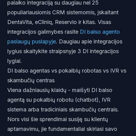
palaiko integraciją su daugiau nei 25
populiariausiomis CRM sistemomis, įskaitant
DentaVita, eCliniq, Reservio ir kitas. Visas
integracijos galimybes rasite
DI balso agento
paslaugų puslapyje
. Daugiau apie integracijos
lygius skaitykite straipsnyje
3 DI integracijos
lygiai
.
DI balso agentas vs pokalbių robotas vs IVR vs
skambučių centras
Viena dažniausių klaidų - maišyti DI balso
agentą su pokalbių robotu (chatbot), IVR
sistema arba tradiciniais skambučių centrais.
Nors visi šie sprendimai susiję su klientų
aptarnavimu, jie fundamentaliai skiriasi savo