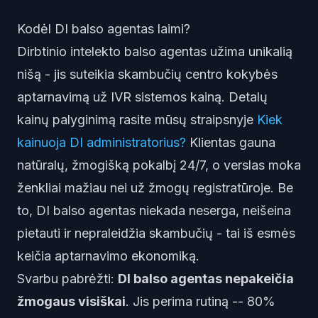
Kodėl DI balso agentas laimi?
Dirbtinio intelekto balso agentas užima unikalią
nišą - jis suteikia skambučių centro kokybės
aptarnavimą už IVR sistemos kainą. Detalų
kainų palyginimą rasite mūsų straipsnyje
Kiek
kainuoja DI administratorius?
Klientas gauna
natūralų, žmogišką pokalbį 24/7, o verslas moka
ženkliai mažiau nei už žmogų registratūroje. Be
to, DI balso agentas niekada neserga, neišeina
pietauti ir nepraleidžia skambučių - tai iš esmės
keičia aptarnavimo ekonomiką.
Svarbu pabrėžti:
DI balso agentas nepakeičia
žmogaus visiškai
. Jis perima rutiną -- 80%