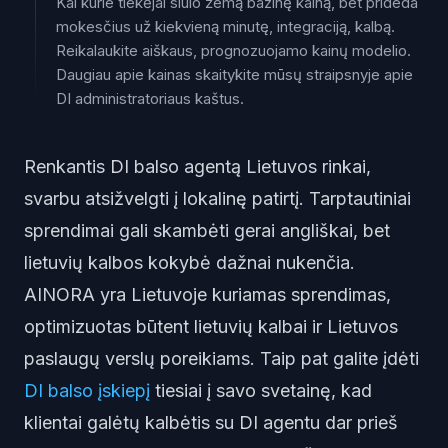
Kai kurie tiekėjai siūlo žemą bazinę kainą, bet prideda
mokesčius už kiekvieną minutę, integraciją, kalbą.
Reikalaukite aiškaus, prognozuojamo kainų modelio.
Daugiau apie kainas skaitykite mūsų straipsnyje apie
DI administratoriaus kaštus.
Renkantis DI balso agentą Lietuvos rinkai,
svarbu atsižvelgti į lokalinę patirtį. Tarptautiniai
sprendimai gali skambėti gerai angliškai, bet
lietuvių kalbos kokybė dažnai nukenčia.
AINORA yra Lietuvoje kuriamas sprendimas,
optimizuotas būtent lietuvių kalbai ir Lietuvos
paslaugų verslų poreikiams. Taip pat galite įdėti
DI balso įskiepį
tiesiai į savo svetainę, kad
klientai galėtų kalbėtis su DI agentu dar prieš