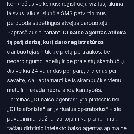
konkrečius veiksmus: registruoja vizitus, tikrina
laisvus laikus, siunčia SMS patvirtinimus,
perduoda sudėtingus atvejus darbuotojui.
Paprasčiausiai tariant:
DI balso agentas atlieka
tą patį darbą, kurį daro registratūros
darbuotojas
- tik be pietų pertraukos, be
nedarbingumo lapelių ir be praleistų skambučių.
Jis veikia 24 valandas per parą, 7 dienas per
savaitę, gali aptarnauti kelis skambučius vienu
metu ir niekada nepraranda kantrybės.
Terminas „DI balso agentas" yra platesnis nei
„DI telefonistė" ar „virtualus operatorius" - šie
pavadinimai dažnai vartojami kaip sinonimai,
tačiau dirbtinio intelekto balso agentas apima ne