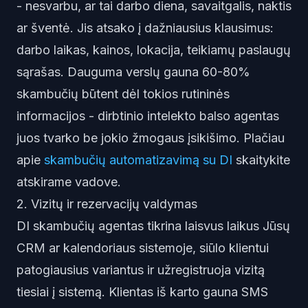
- nesvarbu, ar tai darbo diena, savaitgalis, naktis
ar šventė. Jis atsako į dažniausius klausimus:
darbo laikas, kainos, lokacija, teikiamų paslaugų
sąrašas. Dauguma verslų gauna 60-80%
skambučių būtent dėl tokios rutininės
informacijos - dirbtinio intelekto balso agentas
juos tvarko be jokio žmogaus įsikišimo. Plačiau
apie
skambučių automatizavimą su DI
skaitykite
atskirame vadove.
2. Vizitų ir rezervacijų valdymas
DI skambučių agentas tikrina laisvus laikus Jūsų
CRM ar kalendoriaus sistemoje, siūlo klientui
patogiausius variantus ir užregistruoja vizitą
tiesiai į sistemą. Klientas iš karto gauna SMS