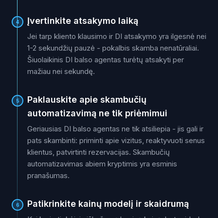
Įvertinkite atsakymo laiką
4
Jei tarp kliento klausimo ir DI atsakymo yra ilgesnė nei
1-2 sekundžių pauzė - pokalbis skamba nenatūraliai.
Šiuolaikinis DI balso agentas turėtų atsakyti per
mažiau nei sekundę.
Paklauskite apie skambučių
5
automatizavimą ne tik priėmimui
Geriausias DI balso agentas ne tik atsiliepia - jis gali ir
pats skambinti: priminti apie vizitus, reaktyvuoti senus
klientus, patvirtinti rezervacijas. Skambučių
automatizavimas abiem kryptimis yra esminis
pranašumas.
Patikrinkite kainų modelį ir skaidrumą
6