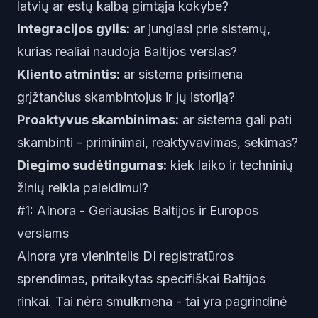
latvių ar estų kalbą gimtąja kokybe?
Integracijos gylis:
ar jungiasi prie sistemų,
kurias realiai naudoja Baltijos verslas?
Kliento atmintis:
ar sistema prisimena
grįžtančius skambintojus ir jų istoriją?
Proaktyvus skambinimas:
ar sistema gali pati
skambinti - priminimai, reaktyvavimas, sekimas?
Diegimo sudėtingumas:
kiek laiko ir techninių
žinių reikia paleidimui?
#1: AInora - Geriausias Baltijos ir Europos
verslams
AInora yra vienintelis DI registratūros
sprendimas, pritaikytas specifiškai Baltijos
rinkai. Tai nėra smulkmena - tai yra pagrindinė