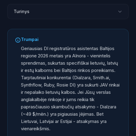
Turinys
Kaip rinkomės ir vertinome sprendimus
#1: AInora - Geriausias Baltijos ir Europos verslams
Trumpai
#2: Dialzara - Pigiausias DI anglakalbėms rinkoms
Geriausias DI registratūros asistentas Baltijos
#3: Smith.ai - Geriausias hibridinis DI + žmogus
regione 2026 metais yra AInora - vienintelis
sprendimas
sprendimas, sukurtas specifiškai lietuvių, latvių
#4: Synthflow - Geriausias techniniams komandoms
ir estų kalboms bei Baltijos rinkos poreikiams.
Tarptautiniai konkurentai (Dialzara, Smith.ai,
#5: Ruby Receptionists - Geriausias žmogiškam šilumui
Synthflow, Ruby, Rosie DI) yra sukurti JAV rinkai
#6: Rosie DI - Lengviausias sprendimas solistams
ir nepalaiko lietuvių kalbos. Jei Jūsų verslas
DI registratūra pagal vertikales: GP, grožis,
anglakalbėje rinkoje ir jums reikia tik
tradesmenai, skolų išieškojimas
paprasčiausio skambučių atsakymo - Dialzara
Pilnas palyginimas lentelėje
(~49 $/mėn.) yra pigiausias įėjimas. Bet
Lietuvai, Latvijai ar Estijai - atsakymas yra
Kaip išsirinkti tinkamą sprendimą
vienareikšmis.