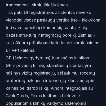
tradesmenai, skolų išieškojimas
Tas pats DI registratūros asistentas neveiks
vienodai visose paslaugų vertikalėse - kiekviena
turi savo specifinį skambučių srautą, žinių
bazės struktūrą ir integracijų poreikį. Žemiau -
kaip Ainora pritaikoma keturioms svarbiausioms
LT vertikalėms.
GP (šeimos gydytojas) ir privačios klinikos
GP ir privačių klinikų skambučių srautas yra
mišinys vizitų registracijų, atšaukimų, receptų
pratęsimų užklausų ir bendrųjų klausimų apie
kainas bei darbo laiką. Ainora integruojasi su
ClinicCards, Foxus ir kitomis Lietuvoje
populiariomis klinikų valdymo sistemomis,