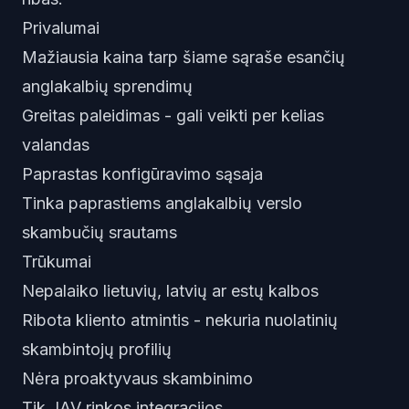
Privalumai
Mažiausia kaina tarp šiame sąraše esančių
anglakalbių sprendimų
Greitas paleidimas - gali veikti per kelias
valandas
Paprastas konfigūravimo sąsaja
Tinka paprastiems anglakalbių verslo
skambučių srautams
Trūkumai
Nepalaiko lietuvių, latvių ar estų kalbos
Ribota kliento atmintis - nekuria nuolatinių
skambintojų profilių
Nėra proaktyvaus skambinimo
Tik JAV rinkos integracijos