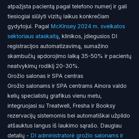
atpažįsta pacientą pagal telefono numerį ir gali
tiesiogiai siūlyti vizitų laikus konkrečiam
gydytojui. Pagal
McKinsey 2024 m. sveikatos
sektoriaus ataskaitą
, klinikos, įdiegusios DI
registracijos automatizavimą, sumažino
skambučių apdorojimo laiką 35-50% ir pacientų
neatvykimų rodiklį 20-30%.
Grožio salonas ir SPA centras
Grožio salonams ir SPA centrams Ainora valdo
kelių specialistų grafikus vienu metu,
integruojasi su Treatwell, Fresha ir Booksy
rezervacijų sistemomis bei automatiškai užpildo
atšauktus langus iš laukimo sąrašo. Daugiau
detalių -
DI administratorė grožio salonams ir