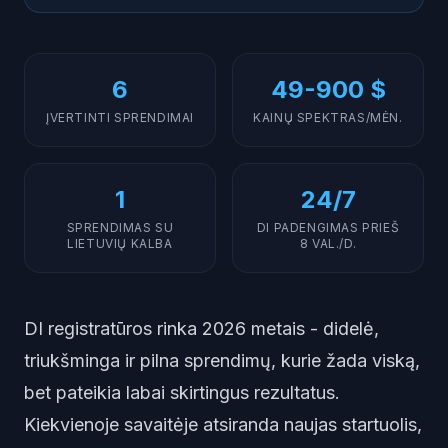
6
49-900 $
ĮVERTINTI SPRENDIMAI
KAINŲ SPEKTRAS/MĖN.
1
24/7
SPRENDIMAS SU
DI PADENGIMAS PRIEŠ
LIETUVIŲ KALBA
8 VAL./D.
DI registratūros rinka 2026 metais - didelė,
triukšminga ir pilna sprendimų, kurie žada viską,
bet pateikia labai skirtingus rezultatus.
Kiekvienoje savaitėje atsiranda naujas startuolis,