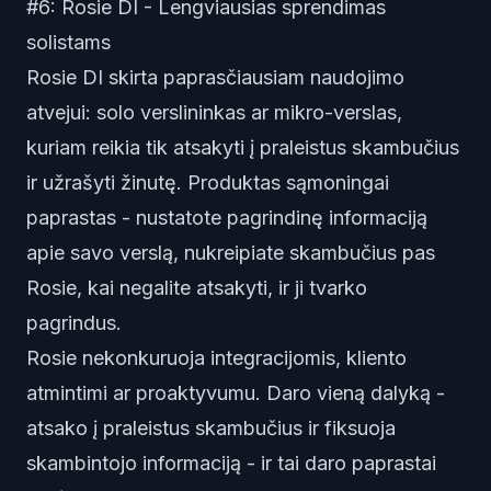
#6: Rosie DI - Lengviausias sprendimas
solistams
Rosie DI skirta paprasčiausiam naudojimo
atvejui: solo verslininkas ar mikro-verslas,
kuriam reikia tik atsakyti į praleistus skambučius
ir užrašyti žinutę. Produktas sąmoningai
paprastas - nustatote pagrindinę informaciją
apie savo verslą, nukreipiate skambučius pas
Rosie, kai negalite atsakyti, ir ji tvarko
pagrindus.
Rosie nekonkuruoja integracijomis, kliento
atmintimi ar proaktyvumu. Daro vieną dalyką -
atsako į praleistus skambučius ir fiksuoja
skambintojo informaciją - ir tai daro paprastai