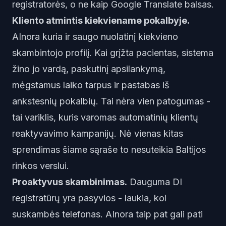
registratorės, o ne kaip Google Translate balsas.
Kliento atmintis kiekviename pokalbyje.
AInora kuria ir saugo nuolatinį kiekvieno
skambintojo profilį. Kai grįžta pacientas, sistema
žino jo vardą, paskutinį apsilankymą,
mėgstamus laiko tarpus ir pastabas iš
ankstesnių pokalbių. Tai nėra vien patogumas -
tai variklis, kuris varomas
automatinių klientų
reaktyvavimo kampanijų
. Nė vienas kitas
sprendimas šiame sąraše to nesuteikia Baltijos
rinkos verslui.
Proaktyvus skambinimas.
Dauguma DI
registratūrų yra pasyvios - laukia, kol
suskambės telefonas. AInora taip pat gali pati