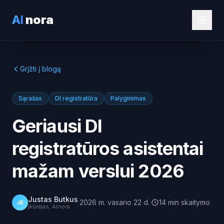
AI
nora
Grįžti į blogą
Sąrašas
DI registratūra
Palyginimas
Geriausi DI
registratūros asistentai
mažam verslui 2026
Justas Butkus
·
2026 m. vasario 22 d.
·
14
min
skaitymo
JB
Įkūrėjas, Ainora