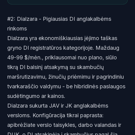
#2: Dialzara - Pigiausias DI anglakalbėms
rinkoms
Dialzara yra ekonomiškiausias įėjimo taškas
gryno DI registratūros kategorijoje. Maždaug
49-99 $/mėn., priklausomai nuo plano, siūlo
tikrą DI balsinį atsakymą su skambučių
maršrutizavimu, žinučių priėmimu ir pagrindiniu
tvarkaraščio valdymu - be hibridinės paslaugos
sudėtingumo ar kainos.
Dialzara sukurta JAV ir JK anglakalbėms
versloms. Konfigūracija tikrai paprasta:
apibrėžiate verslo taisykles, darbo valandas ir
DUK, o DI atsakinėja į skambučius pagal šią