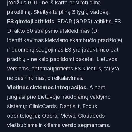
įrodžius ROI - ne iš karto prisiimti pilną
pakeitimą. Skaitykite
pilną 3 lygių vadovą
.
ES gimtoji atitiktis.
BDAR (GDPR) atitiktis, ES
DI akto 50 straipsnio atskleidimas (DI
identifikavimas kiekvieno skambučio pradžioje)
ir duomenų saugojimas ES yra įtraukti nuo pat
pradžių - ne kaip papildomi paketai. Lietuvos
verslams, aptarnaujantiems ES klientus, tai yra
ne pasirinkimas, o reikalavimas.
Vietinės sistemos integracijos.
AInora
jungiasi prie Lietuvoje naudojamų valdymo
sistemų: ClinicCards, Dantis.lt, Foxus
odontologijai; Opera, Mews, Cloudbeds
viešbučiams ir kitiems verslo segmentams.