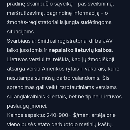
pradinę skambučio sąveiką - pasisveikinimą,
maršrutizavimą, pagrindinę informaciją - o
žmonės-registratoriai įsijungia sudėtingoms
situacijoms.
Svarbiausia: Smith.ai registratoriai dirba JAV
laiko juostomis ir
nepalaiko lietuvių kalbos
.
Lietuvos verslui tai reiškia, kad jų žmogiškoji
atsarga veikia Amerikos rytais ir vakarais, kurie
nesutampa su mūsų darbo valandomis. Šis
sprendimas gali veikti tarptautiniams verslams
su anglakalbiais klientais, bet ne tipinei Lietuvos
paslaugų įmonei.
Kainos aspektu: 240-900+ $/mėn. artėja prie
vieno pusės etato darbuotojo metinių kaštų.