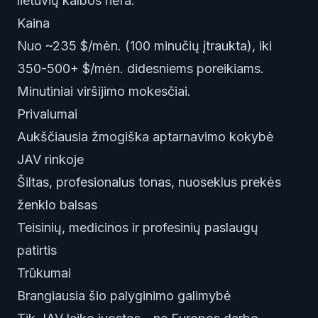
lietuvių kalbos nėra.
Kaina
Nuo ~235 $/mėn. (100 minučių įtraukta), iki
350-500+ $/mėn. didesniems poreikiams.
Minutiniai viršijimo mokesčiai.
Privalumai
Aukščiausia žmogiška aptarnavimo kokybė
JAV rinkoje
Šiltas, profesionalus tonas, nuoseklus prekės
ženklo balsas
Teisinių, medicinos ir profesinių paslaugų
patirtis
Trūkumai
Brangiausia šio palyginimo galimybė