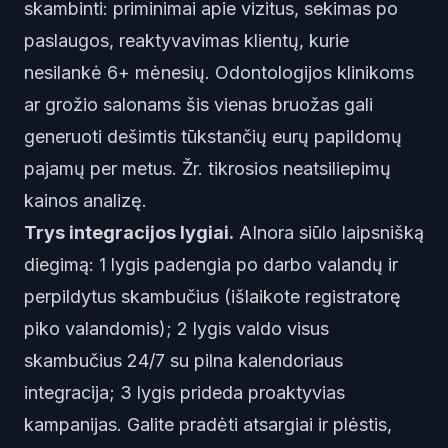
skambinti: priminimai apie vizitus, sekimas po
paslaugos, reaktyvavimas klientų, kurie
nesilankė 6+ mėnesių. Odontologijos klinikoms
ar grožio salonams šis vienas bruožas gali
generuoti dešimtis tūkstančių eurų papildomų
pajamų per metus. Žr.
tikrosios neatsiliepimų
kainos analizę
.
Trys integracijos lygiai.
AInora siūlo laipsnišką
diegimą: 1 lygis padengia po darbo valandų ir
perpildytus skambučius (išlaikote registratorę
piko valandomis); 2 lygis valdo visus
skambučius 24/7 su pilna kalendoriaus
integracija; 3 lygis prideda proaktyvias
kampanijas. Galite pradėti atsargiai ir plėstis,