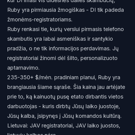
kur DI imasi vis didesnės dalies skambučių,
Ruby yra pirmiausia žmogiškas - DI tik padeda
žmonėms-registratoriams.
Ruby renkasi tie, kurių verslui pirmasis telefono
skambutis yra labai asmeniškas ir santykio
pradžia, o ne tik informacijos perdavimas. Jų
registratoriai žinomi dėl šilto, personalizuoto
aptarnavimo.
235-350+ $/mėn. pradiniam planui, Ruby yra
brangiausia šiame sąraše. Šia kaina jau artėjate
prie to, ką kainuotų pusę etato dirbantis vietos
darbuotojas - kuris dirbtų Jūsų laiko juostoje,
Jūsų kalba, įsipynęs į Jūsų komandos kultūrą.
Lietuvai: JAV registratoriai, JAV laiko juostos,