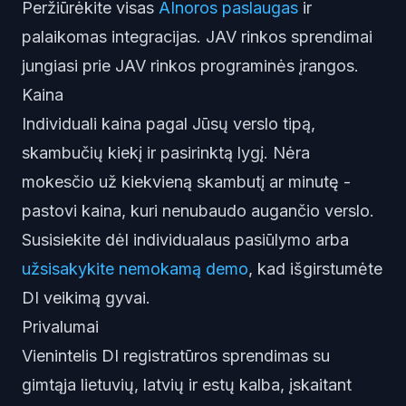
Peržiūrėkite visas
AInoros paslaugas
ir
palaikomas integracijas. JAV rinkos sprendimai
jungiasi prie JAV rinkos programinės įrangos.
Kaina
Individuali kaina pagal Jūsų verslo tipą,
skambučių kiekį ir pasirinktą lygį. Nėra
mokesčio už kiekvieną skambutį ar minutę -
pastovi kaina, kuri nenubaudo augančio verslo.
Susisiekite dėl individualaus pasiūlymo
arba
užsisakykite nemokamą demo
, kad išgirstumėte
DI veikimą gyvai.
Privalumai
Vienintelis DI registratūros sprendimas su
gimtąja lietuvių, latvių ir estų kalba, įskaitant