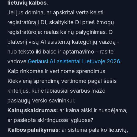
lietuvių kalbos.
Jei jus domina, ar apskritai verta keisti
registratūrą į DI, skaitykite
DI prieš žmogų
registratūroje: realus kainų palyginimas
. O
platesnį visų AI asistentų kategorijų vaizdą -
nuo teksto iki balso ir aptarnavimo - rasite
vadove
Geriausi AI asistentai Lietuvoje 2026
.
Kaip rinkomės ir vertinome sprendimus
Kiekvieną sprendimą vertinome pagal šešis
kriterijus, kurie labiausiai svarbūs mažo
paslaugų verslo savininkui:
Kainų skaidrumas:
ar kaina aiški ir nuspėjama,
ar paslėpta skirtinguose lygiuose?
Kalbos palaikymas:
ar sistema palaiko lietuvių,