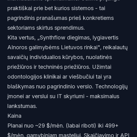
praktiškai prie bet kurios sistemos - tai
pagrindinis pranašumas prieš konkretiems
sektoriams skirtus sprendimus.
Kita vertus, „Synthflow diegimas, lygiavertis
AInoros galimybėms Lietuvos rinkai", reikalautų
savaičių individualios kūrybos, nuolatinės
priežiūros ir techninės priežiūros. Užimtai
odontologijos klinikai ar viešbučiui tai yra
blaškymas nuo pagrindinio verslo. Technologijų
įmonei ar verslui su IT skyriumi - maksimalus
lankstumas.
Kaina
Planai nuo ~29 $/mėn. (labai riboti) iki 499+
$/mėn. gamybiniam masteliui. Skaičiavimo ir API