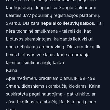
konfigūraciją. Jungiasi su Google Calendar ir
keletais JAV populiarių registracijos platformų.
Svarbu: Dialzara
nepalaiko lietuvių kalbos
. Tai
nėra techninė smulkmena - tai reiškia, kad
Lietuvos skambintojas, kalbantis lietuviškai,
gaus netinkamą aptarnavimą. Dialzara tinka tik
tiems Lietuvos verslams, kurie aptarnauja
klientus išimtinai anglų kalba.
Kaina
Apie 49 $/mėn. pradiniam planui, iki 99-499
$/mėn. didesniems skambučių kiekiams. Kaina
suskirstyta pagal naudojimą - patikrinkite, ar
Jūsų tikėtinas skambučių kiekis telpa į plano
ribas.