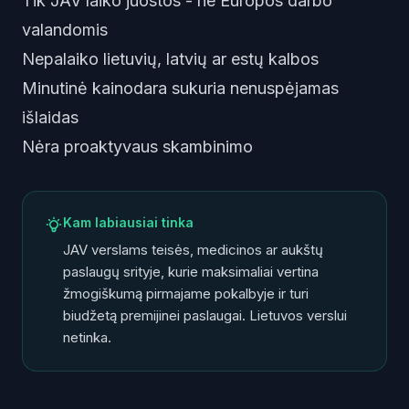
Tik JAV laiko juostos - ne Europos darbo
valandomis
Nepalaiko lietuvių, latvių ar estų kalbos
Minutinė kainodara sukuria nenuspėjamas
išlaidas
Nėra proaktyvaus skambinimo
Kam labiausiai tinka
JAV verslams teisės, medicinos ar aukštų
paslaugų srityje, kurie maksimaliai vertina
žmogiškumą pirmajame pokalbyje ir turi
biudžetą premijinei paslaugai. Lietuvos verslui
netinka.