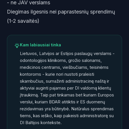
- ne JAV verslams
Diegimas ilgesnis nei paprastesnių sprendimų
(1-2 savaitės)
Kam labiausiai tinka
Lietuvos, Latvijos ar Estijos paslaugų verslams -
odontologijos klinikoms, grožio salonams,
medicinos centrams, viešbučiams, teisinėms
kontoroms - kurie nori nustoti praleisti
skambučius, sumažinti administracinę naštą ir
aktyviai auginti pajamas per DI valdomą klientų
įtraukimą. Taip pat tinkamas bet kuriam Europos
verslui, kuriam BDAR atitiktis ir ES duomenų
rezidavimas yra būtinybė. Natūralus sprendimas
tiems, kas ieško,
kaip pakeisti administratorę su
DI
Baltijos kontekste.