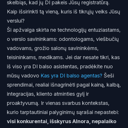
skelbiąs, kad jų DI pakeis Jūsų registratūrą.
Kaip išsirinkti tą vieną, kuris iš tikrųjų veiks Jūsų
verslui?
Ši apžvalga skirta ne technologijų entuziastams,
o verslo savininkams: odontologams, viešbučių
vadovams, grožio salonų savininkėms,
teisininkams, medikams. Jei dar nesate tikri, kas
iš viso yra DI balso asistentas, pradėkite nuo
mūsų vadovo
Kas yra DI balso agentas?
Šeši
sprendimai, realiai išnagrinėti pagal kainą, kalbą,
integracijas, kliento atminties gylį ir
proaktyvumą. Ir vienas svarbus kontekstas,
kurio tarptautiniai palyginimų sąrašai nepastebi:
visi konkurentai, išskyrus AInora, nepalaiko