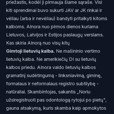
priežastis, kodėl ji pirmauja šiame sąraše. Visi
kiti sprendimai buvo sukurti JAV ar JK rinkai ir
vėliau (arba ir nevėliau) bandyti pritaikyti kitoms
kalboms. AInora nuo pirmos dienos kuriama
Lietuvos, Latvijos ir Estijos paslaugų verslams.
Kas skiria AInorą nuo visų kitų
Gimtoji lietuvių kalba.
Ne mašininio vertimo
lietuvių kalba. Ne amerikiečių DI su lietuvių
kalbos priedu. AInora valdo lietuvių kalbos
gramatinį sudėtingumą - linksniavimą, giminę,
formalaus ir neformalaus registro subtilybę -
natūraliai. Skambintojas, sakantis „Noriu
užsiregistruoti pas odontologą rytojui po pietų",
gauna atsakymą, kuris skamba kaip apmokytos