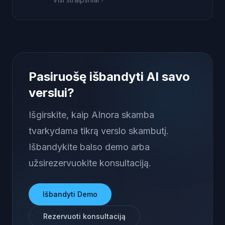
Pasiruošę išbandyti AI savo
verslui?
Išgirskite, kaip AInora skamba
tvarkydama tikrą verslo skambutį.
Išbandykite balso demo arba
užsirezervuokite konsultaciją.
Išbandyti Demo
Rezervuoti konsultaciją