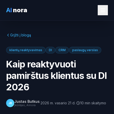
AI
nora
Grįžti į blogą
klientų reaktyvavimas
DI
CRM
paslaugų verslas
Kaip reaktyvuoti
pamirštus klientus su DI
2026
Justas Butkus
·
2026 m. vasario 21 d.
·
10
min
skaitymo
JB
Įkūrėjas, Ainora