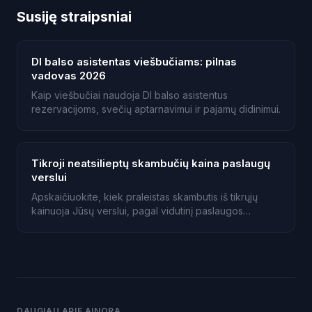
Susiję straipsniai
DI balso asistentas viešbučiams: pilnas
vadovas 2026
Kaip viešbučiai naudoja DI balso asistentus
rezervacijoms, svečių aptarnavimui ir pajamų didinimui.
Tikroji neatsilieptų skambučių kaina paslaugų
verslui
Apskaičiuokite, kiek praleistas skambutis iš tikrųjų
kainuoja Jūsų verslui, pagal vidutinį paslaugos
krepšelį ir konversijos tikimybę. Apskaičiuokite savo
realius nuostolius.
DAUGIAU APIE AINORA