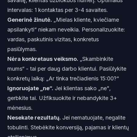
savaitę, klientas užblokuos numerį. Optimalus
intervalas: 1 kontaktas per 3-4 savaites.
Generinė žinutė.
„Mielas kliente, kviečiame
apsilankyti“ niekam neveikia. Personalizuokite:
vardas, paskutinis vizitas, konkretus
pasiūlymas.
Nėra konkretaus veiksmo.
„Skambinkite
mums“ - tai per daug darbo klientui. Pasiūlykite
konkretų laiką: „Ar tinka trečiadienis 15:00?“
Ignoruojate „ne“.
Jei klientas sako „ne",
gerbkite tai. Užfiksuokite ir nebandykite 3+
mėnesius.
Nesekate rezultatų.
Jei nematuojate, negalite
tobulinti. Stebėkite konversiją, pajamas ir klientų