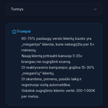
Turinys
Kodėl klientai „užmiega“?
Ką reiškia „klientų reaktyvavimas“ su DI?
Trumpai
Kaip tai veikia praktikoje: odontologijos klinikos
60-70% paslaugų verslo klientų bazės yra
pavyzdys
„miegantys“ klientai, kurie nebegrįžta per 6+
Penki DI reaktyvavimo kanalai
mėnesių.
Ką rašyti/sakyti: 3 veikiančios pranešimų formulės
Naują klientą pritraukti kainuoja 5-25x
brangiau nei sugrąžinti esamą.
Kaip pradėti: 4 žingsniai
DI reaktyvavimo kampanijos grąžina 15-30%
Dažniausios klaidos reaktyvuojant klientus
„miegančių“ klientų.
DI skambina, primena, pasiūlo laiką ir
registruoja vizitą automatiškai.
Vidutinė sugrąžinto kliento vertė: 200-1 000€
per metus.