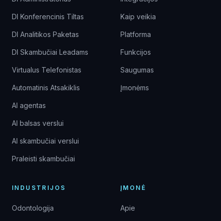
DI Konferencinis Tiltas
Kaip veikia
DI Analitikos Paketas
Platforma
DI Skambučiai Leadams
Funkcijos
Virtualus Telefonistas
Saugumas
Automatinis Atsakiklis
Įmonėms
AI agentas
AI balsas verslui
AI skambučiai verslui
Praleisti skambučiai
INDUSTRIJOS
ĮMONĖ
Odontologija
Apie