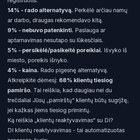
registruotis.
14% - rado alternatyvą.
Perkėlė arčiau namų
ar darbo, draugas rekomendavo kitą.
9% - nebuvo patenkinti.
Paslauga ar
aptarnavimas nesutapo su lūkesčiais.
5% - persikėlė/pasikeitė poreikiai.
Išvyko iš
miesto, poreikis išnyko.
4% - kaina.
Rado pigesnę alternatyvą.
Atkreipkite dėmesį:
68% klientų tiesiog
pamiršo
. Tai reiškia, kad daugiau nei du
trečdaliai Jūsų „pamirštų“ klientų būtų sugrįžę,
jei kažkas jiems tiesiog primintų.
Ką reiškia „klientų reaktyvavimas“ su DI?
DI klientų reaktyvavimas - tai automatizuotas