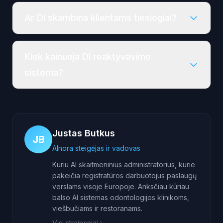
Ar DI skambina klientams tiesiogiai?
Kiek kainuoja DI reaktyvavimo
sistema?
Justas Butkus
JB
AInora steigėjas ir vadovas
Kuriu AI skaitmeninius administratorius, kurie
pakeičia registratūros darbuotojus paslaugų
verslams visoje Europoje. Anksčiau kūriau
balso AI sistemas odontologijos klinikoms,
viešbučiams ir restoranams.
Visi straipsniai