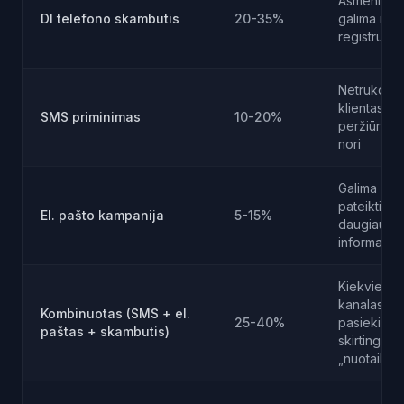
Asmeniška
DI telefono skambutis
20-35%
galima iška
registruoti
Netrukdo,
klientas
SMS priminimas
10-20%
peržiūri kai
nori
Galima
pateikti
El. pašto kampanija
5-15%
daugiau
informacijo
Kiekvienas
kanalas
Kombinuotas (SMS + el.
25-40%
pasiekia
paštas + skambutis)
skirtingą
„nuotaiką“