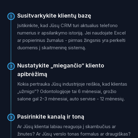
Susitvarkykite klientų bazę
1
Įsitikinkite, kad Jūsų CRM turi aktualius telefono
numerius ir apsilankymo istoriją. Jei naudojate Excel
ar popierinius žurnalus - pirmas žingsnis yra perkelti
duomenis į skaitmeninę sistemą.
Nustatykite „miegančio“ kliento
2
apibrėžimą
Kokia pertrauka Jūsų industrijoje reiškia, kad klientas
„užmigo“? Odontologijoje tai 6 mėnesiai, grožio
salone gal 2-3 mėnesiai, auto servise - 12 mėnesių.
Pasirinkite kanalą ir toną
3
Ar Jūsų klientai labiau reaguoja į skambučius ar
žinutes? Ar Jūsų verslo tonas formalus ar draugiškas?