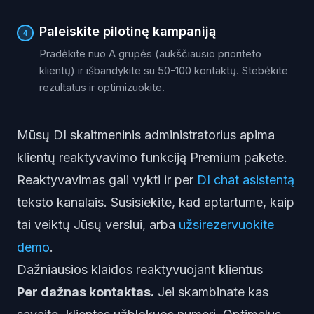
Paleiskite pilotinę kampaniją
4
Pradėkite nuo A grupės (aukščiausio prioriteto
klientų) ir išbandykite su 50-100 kontaktų. Stebėkite
rezultatus ir optimizuokite.
Mūsų DI skaitmeninis administratorius
apima
klientų reaktyvavimo funkciją Premium pakete.
Reaktyvavimas gali vykti ir per
DI chat asistentą
teksto kanalais.
Susisiekite
, kad aptartume, kaip
tai veiktų Jūsų verslui, arba
užsirezervuokite
demo
.
Dažniausios klaidos reaktyvuojant klientus
Per dažnas kontaktas.
Jei skambinate kas