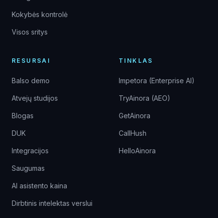
Kokybės kontrolė
Visos sritys
RESURSAI
TINKLAS
Balso demo
Impetora (Enterprise AI)
Atvejų studijos
TryAinora (AEO)
Blogas
GetAinora
DUK
CallHush
Integracijos
HelloAinora
Saugumas
AI asistento kaina
Dirbtinis intelektas verslui