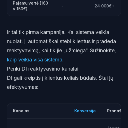
Pajamų vertė (160
-
24 000€+
× 150€)
Ir tai tik pirma kampanija. Kai sistema veikia
nuolat, ji automatiškai stebi klientus ir pradeda
reaktyvavimą, kai tik jie „užmiega“. Sužinokite,
kaip veikia visa sistema
.
Penki DI reaktyvavimo kanalai
DI gali kreiptis į klientus keliais būdais. Štai jų
efektyvumas:
Kanalas
Konversija
Pranašum