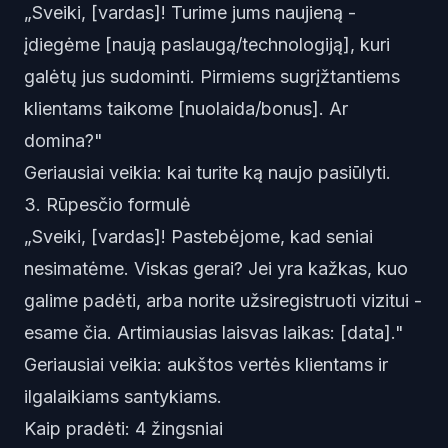
„Sveiki, [vardas]! Turime jums naujieną -
įdiegėme [naują paslaugą/technologiją], kuri
galėtų jus sudominti. Pirmiems sugrįžtantiems
klientams taikome [nuolaida/bonus]. Ar
domina?"
Geriausiai veikia: kai turite ką naujo pasiūlyti.
3. Rūpesčio formulė
„Sveiki, [vardas]! Pastebėjome, kad seniai
nesimatėme. Viskas gerai? Jei yra kažkas, kuo
galime padėti, arba norite užsiregistruoti vizitui -
esame čia. Artimiausias laisvas laikas: [data]."
Geriausiai veikia: aukštos vertės klientams ir
ilgalaikiams santykiams.
Kaip pradėti: 4 žingsniai