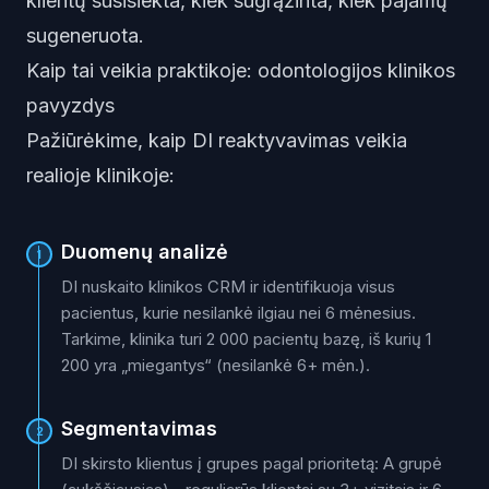
klientų susisiekta, kiek sugrąžinta, kiek pajamų
sugeneruota.
Kaip tai veikia praktikoje: odontologijos klinikos
pavyzdys
Pažiūrėkime, kaip DI reaktyvavimas veikia
realioje klinikoje:
Duomenų analizė
1
DI nuskaito klinikos CRM ir identifikuoja visus
pacientus, kurie nesilankė ilgiau nei 6 mėnesius.
Tarkime, klinika turi 2 000 pacientų bazę, iš kurių 1
200 yra „miegantys“ (nesilankė 6+ mėn.).
Segmentavimas
2
DI skirsto klientus į grupes pagal prioritetą: A grupė