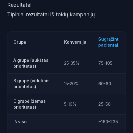
Rezultatai
Tipiniai rezultatai iš tokių kampanijų:
Sugrąžinti
Grupė
Konversija
pacientai
A grupė (aukštas
25-35%
75-105
prioritetas)
B grupė (vidutinis
15-20%
60-80
prioritetas)
C grupė (žemas
5-10%
25-50
prioritetas)
Iš viso
-
~160-235