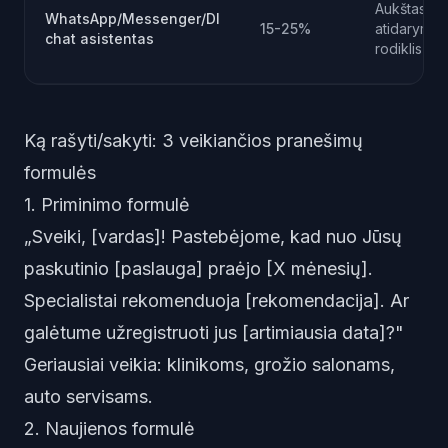
Aukštas
WhatsApp/Messenger/DI
15-25%
atidarymo
chat asistentas
rodiklis
Ką rašyti/sakyti: 3 veikiančios pranešimų
formulės
1. Priminimo formulė
„Sveiki, [vardas]! Pastebėjome, kad nuo Jūsų
paskutinio [paslauga] praėjo [X mėnesių].
Specialistai rekomenduoja [rekomendacija]. Ar
galėtume užregistruoti jus [artimiausia data]?"
Geriausiai veikia: klinikoms, grožio salonams,
auto servisams.
2. Naujienos formulė