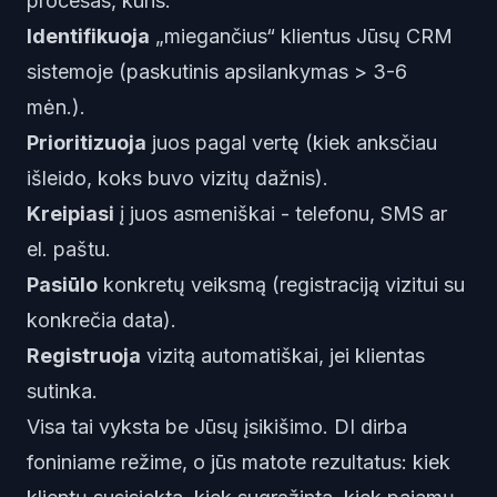
procesas, kuris:
Identifikuoja
„miegančius“ klientus Jūsų CRM
sistemoje (paskutinis apsilankymas > 3-6
mėn.).
Prioritizuoja
juos pagal vertę (kiek anksčiau
išleido, koks buvo vizitų dažnis).
Kreipiasi
į juos asmeniškai - telefonu, SMS ar
el. paštu.
Pasiūlo
konkretų veiksmą (registraciją vizitui su
konkrečia data).
Registruoja
vizitą automatiškai, jei klientas
sutinka.
Visa tai vyksta be Jūsų įsikišimo. DI dirba
foniniame režime, o jūs matote rezultatus: kiek