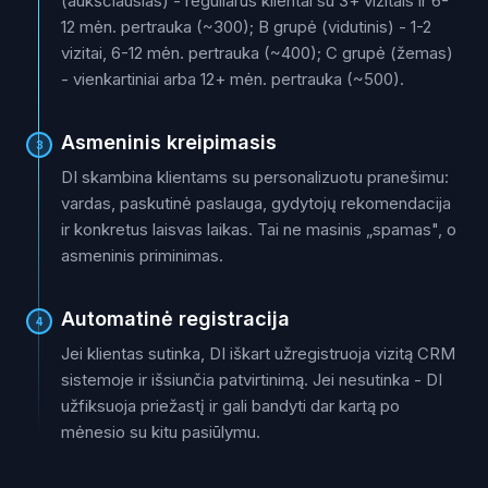
(aukščiausias) - reguliarūs klientai su 3+ vizitais ir 6-
12 mėn. pertrauka (~300); B grupė (vidutinis) - 1-2
vizitai, 6-12 mėn. pertrauka (~400); C grupė (žemas)
- vienkartiniai arba 12+ mėn. pertrauka (~500).
Asmeninis kreipimasis
3
DI skambina klientams su personalizuotu pranešimu:
vardas, paskutinė paslauga, gydytojų rekomendacija
ir konkretus laisvas laikas. Tai ne masinis „spamas", o
asmeninis priminimas.
Automatinė registracija
4
Jei klientas sutinka, DI iškart užregistruoja vizitą CRM
sistemoje ir išsiunčia patvirtinimą. Jei nesutinka - DI
užfiksuoja priežastį ir gali bandyti dar kartą po
mėnesio su kitu pasiūlymu.