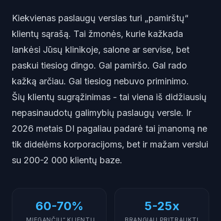
Kiekvienas paslaugų verslas turi „pamirštų“
klientų sąrašą. Tai žmonės, kurie kažkada
lankėsi Jūsų klinikoje, salone ar servise, bet
paskui tiesiog dingo. Gal pamiršo. Gal rado
kažką arčiau. Gal tiesiog nebuvo priminimo.
Šių klientų sugrąžinimas - tai viena iš didžiausių
nepasinaudotų galimybių paslaugų versle. Ir
2026 metais DI pagaliau padarė tai įmanomą ne
tik didelėms korporacijoms, bet ir mažam verslui
su 200-2 000 klientų baze.
60-70%
5-25x
„MIEGANČIŲ“ KLIENTŲ
BRANGIAU PRITRAUKTI