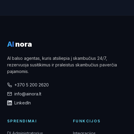
AI
nora
AI balso agentas, kuris atsiliepia į skambučius 24/7,
rezervuoja susitikimus ir praleistus skambučius paverčia
pajamomis.
+370 5 200 2620
info@ainora.lt
LinkedIn
SPRENDIMAI
FUNKCIJOS
DI Administratorius
Integracijos