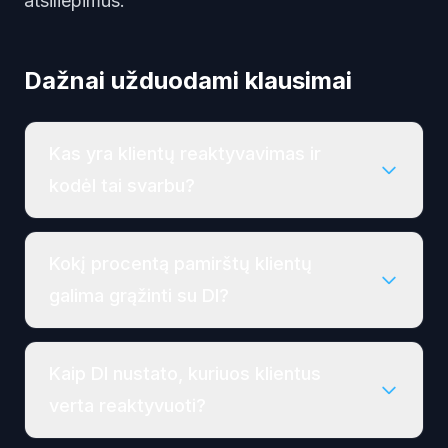
atsiliepimus.
Dažnai užduodami klausimai
Kas yra klientų reaktyvavimas ir
kodėl tai svarbu?
Kokį procentą pamirštų klientų
galima grąžinti su DI?
Kaip DI nustato, kuriuos klientus
verta reaktyvuoti?