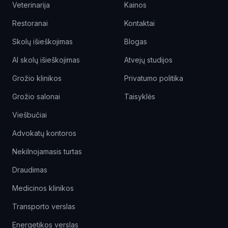
Veterinarija
Kainos
Restoranai
Kontaktai
Skolų išieškojimas
Blogas
AI skolų išieškojimas
Atvejų studijos
Grožio klinikos
Privatumo politika
Grožio salonai
Taisyklės
Viešbučiai
Advokatų kontoros
Nekilnojamasis turtas
Draudimas
Medicinos klinikos
Transporto verslas
Energetikos verslas