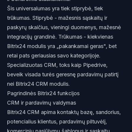
Šis universalumas yra tiek stiprybė, tiek
trūkumas. Stiprybė - mažesnis sąskaitų ir
paskyrų skaičius, vieningi duomenys, mažesnė
integracijų grandinė. Trūkumas - kiekvienas
Bitrix24 modulis yra „pakankamai geras", bet
retai pats geriausias savo kategorijoje.
Specializuotas CRM, toks kaip Pipedrive,
beveik visada turės geresnę pardavimų patirtį
nei Bitrix24 CRM modulis.
Pagrindinės Bitrix24 funkcijos
CRM ir pardavimų valdymas
Bitrix24 CRM apima kontaktų bazę, sandorius,
potencialius klientus, pardavimų piltuvėlį,
komercinių pasiūlymų šablonus ir sąskaitų