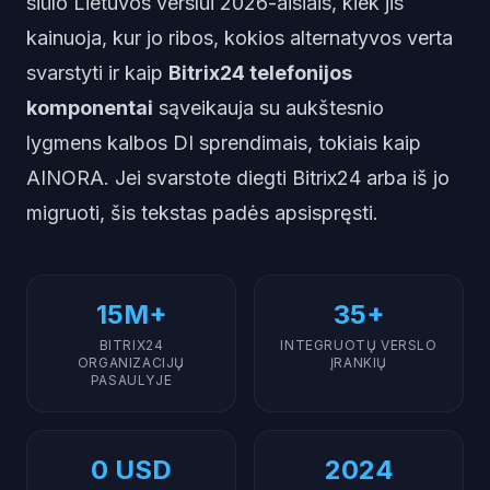
siūlo Lietuvos verslui 2026-aisiais, kiek jis
kainuoja, kur jo ribos, kokios alternatyvos verta
svarstyti ir kaip
Bitrix24 telefonijos
komponentai
sąveikauja su aukštesnio
lygmens kalbos DI sprendimais, tokiais kaip
AINORA. Jei svarstote diegti Bitrix24 arba iš jo
migruoti, šis tekstas padės apsispręsti.
15M+
35+
BITRIX24
INTEGRUOTŲ VERSLO
ORGANIZACIJŲ
ĮRANKIŲ
PASAULYJE
0 USD
2024