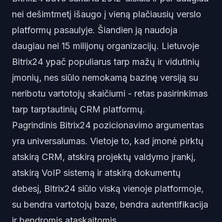
nei dešimtmetį išaugo į vieną plačiausių verslo
platformų pasaulyje. Šiandien ją naudoja
daugiau nei 15 milijonų organizacijų. Lietuvoje
Bitrix24 ypač populiarus tarp mažų ir vidutinių
įmonių, nes siūlo nemokamą bazinę versiją su
neribotu vartotojų skaičiumi - retas pasirinkimas
tarp tarptautinių CRM platformų.
Pagrindinis Bitrix24 pozicionavimo argumentas
yra universalumas. Vietoje to, kad įmonė pirktų
atskirą CRM, atskirą projektų valdymo įrankį,
atskirą VoIP sistemą ir atskirą dokumentų
debesį, Bitrix24 siūlo viską vienoje platformoje,
su bendra vartotojų baze, bendra autentifikacija
ir bendromis ataskaitomis.