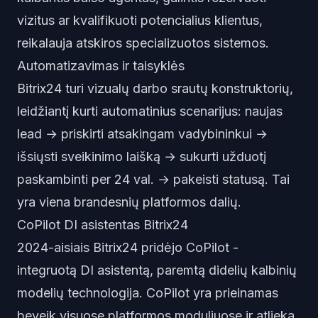
vizitus ar kvalifikuoti potencialius klientus,
reikalauja atskiros specializuotos sistemos.
Automatizavimas ir taisyklės
Bitrix24 turi vizualų darbo srautų konstruktorių,
leidžiantį kurti automatinius scenarijus: naujas
lead → priskirti atsakingam vadybininkui →
išsiųsti sveikinimo laišką → sukurti užduotį
paskambinti per 24 val. → pakeisti statusą. Tai
yra viena brandesnių platformos dalių.
CoPilot DI asistentas Bitrix24
2024-aisiais Bitrix24 pridėjo CoPilot -
integruotą DI asistentą, paremtą didelių kalbinių
modelių technologija. CoPilot yra prieinamas
beveik visuose platformos moduliuose ir atlieka