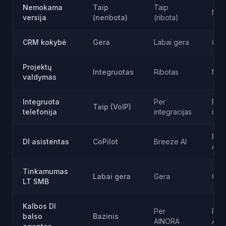
Nemokama
Taip
Taip
Ne (
versija
(neribota)
(ribota)
CRM kokybė
Gera
Labai gera
Geri
Projektų
Integruotas
Ribotas
Nėr
valdymas
Integruota
Per
Per
Taip (VoIP)
telefonija
integracijas
inte
Pip
DI asistentas
CoPilot
Breeze AI
AI
Tinkamumas
Labai gera
Gera
Ger
LT SMB
Kalbos DI
Per
Per
balso
Bazinis
AINORA
AIN