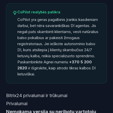
CoPilot realybės patikra
CoPilot yra geras pagalbinis įrankis kasdieniam
darbui, bet nėra savarankiškas DI agentas. Jis
negali pats skambinti klientams, vesti natūralius
balso pokalbius ar pakeisti žmogaus
registratoriaus. Jei ieškote autonominio balso
DI, kuris atsiliepia į klientų skambučius 24/7
lietuvių kalba, reikia specializuoto sprendimo.
Paskambinkite Agnei numeriu
+370 5 200
2620
ir išgirskite, kaip atrodo tikras kalbos DI
lietuviškai.
Bitrix24 privalumai ir trūkumai
Privalumai
Nemokama versija su neribotu vartotojų