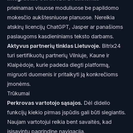
prieinamas visuose moduliuose be papildomo
mokesčio aukštesniuose planuose. Nereikia
atskirų licencijų ChatGPT, Jasper ar panašioms
paslaugoms kasdieniniams teksto darbams.
Aktyvus partnerių tinklas Lietuvoje.
Bitrix24
turi sertifikuotų partnerių Vilniuje, Kaune ir
Klaipėdoje, kurie padeda diegti platformą,
migruoti duomenis ir pritaikyti ją konkrečioms
įmonėms.
Trūkumai
Perkrovas vartotojo sąsajos.
Dėl didelio
funkcijų kiekio pirmas įspūdis gali būti slegiantis.
Naujam vartotojui reikia bent savaitės, kad
įsisavintų pagrindinę navigaciją.