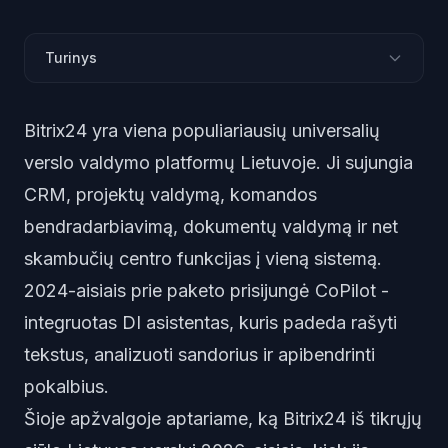
Turinys
Kas yra Bitrix24
Bitrix24 yra viena populiariausių universalių
Pagrindinės funkcijos
verslo valdymo platformų Lietuvoje. Ji sujungia
CoPilot DI asistentas
CRM, projektų valdymą, komandos
Privalumai ir trūkumai
bendradarbiavimą, dokumentų valdymą ir net
Kainodara
skambučių centro funkcijas į vieną sistemą.
Kam tinkamiausia
2024-aisiais prie paketo prisijungė CoPilot -
Alternatyvos
Palyginimo lentelė
integruotas DI asistentas, kuris padeda rašyti
Bitrix24 ir AINORA balso sluoksnis
tekstus, analizuoti sandorius ir apibendrinti
Dažniausiai užduodami klausimai
pokalbius.
Šioje apžvalgoje aptariame, ką Bitrix24 iš tikrųjų