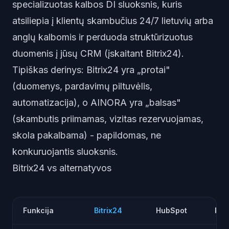
specializuotas kalbos DI sluoksnis, kuris
atsiliepia į klientų skambučius 24/7 lietuvių arba
anglų kalbomis ir perduoda struktūrizuotus
duomenis į jūsų CRM (įskaitant Bitrix24).
Tipiškas derinys: Bitrix24 yra „protai"
(duomenys, pardavimų piltuvėlis,
automatizacija), o AINORA yra „balsas"
(skambutis priimamas, vizitas rezervuojamas,
skola pakalbama) - papildomas, ne
konkuruojantis sluoksnis.
Bitrix24 vs alternatyvos
Funkcija
Bitrix24
HubSpot
Pip