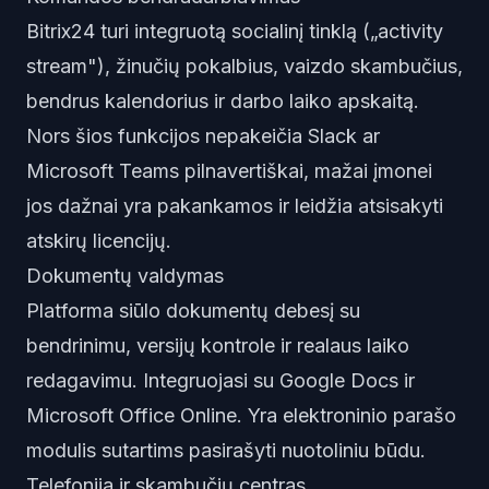
Bitrix24 turi integruotą socialinį tinklą („activity
stream"), žinučių pokalbius, vaizdo skambučius,
bendrus kalendorius ir darbo laiko apskaitą.
Nors šios funkcijos nepakeičia Slack ar
Microsoft Teams pilnavertiškai, mažai įmonei
jos dažnai yra pakankamos ir leidžia atsisakyti
atskirų licencijų.
Dokumentų valdymas
Platforma siūlo dokumentų debesį su
bendrinimu, versijų kontrole ir realaus laiko
redagavimu. Integruojasi su Google Docs ir
Microsoft Office Online. Yra elektroninio parašo
modulis sutartims pasirašyti nuotoliniu būdu.
Telefonija ir skambučių centras