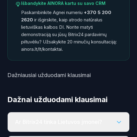
Išbandykite AINORA kartu su savo CRM
Paskambinkite Agnei numeriu
+370 5 200
2620
ir išgirskite, kaip atrodo natūralus
lietuviškas kalbos DI. Norite matyti
demonstraciją su jūsų Bitrix24 pardavimų
piltuvėliu? Užsakykite 20 minučių konsultaciją:
ainora.lt/lt/kontaktai
.
Dažniausiai užduodami klausimai
Dažnai užduodami klausimai
Ar Bitrix24 tinka Lietuvos įmonei?