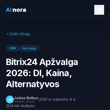
AI
nora
Grįžti į blogą
CRM
Apžvalga
Bitrix24 Apžvalga
2026: DI, Kaina,
Alternatyvos
Justas Butkus
·
2026 m. balandžio 8 d.
·
JB
Įkūrėjas, Ainora
14
min
skaitymo