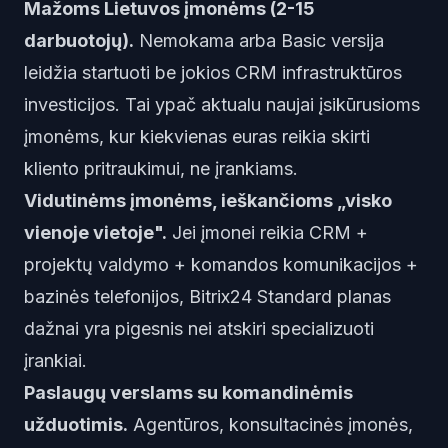
Mažoms Lietuvos įmonėms (2-15
darbuotojų).
Nemokama arba Basic versija
leidžia startuoti be jokios CRM infrastruktūros
investicijos. Tai ypač aktualu naujai įsikūrusioms
įmonėms, kur kiekvienas euras reikia skirti
kliento pritraukimui, ne įrankiams.
Vidutinėms įmonėms, ieškančioms „visko
vienoje vietoje".
Jei įmonei reikia CRM +
projektų valdymo + komandos komunikacijos +
bazinės telefonijos, Bitrix24 Standard planas
dažnai yra pigesnis nei atskiri specializuoti
įrankiai.
Paslaugų verslams su komandinėmis
užduotimis.
Agentūros, konsultacinės įmonės,