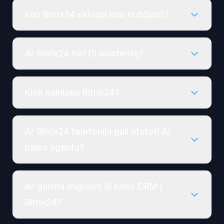
Kuo Bitrix24 skiriasi nuo HubSpot?
Ar Bitrix24 turi DI asistentą?
Kiek kainuoja Bitrix24?
Ar Bitrix24 telefonija gali atstoti AI
balso agentą?
Ar galima migruoti iš kitos CRM į
Bitrix24?