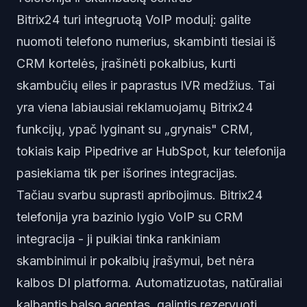
Bitrix24 turi integruotą VoIP modulį: galite
nuomoti telefono numerius, skambinti tiesiai iš
CRM kortelės, įrašinėti pokalbius, kurti
skambučių eiles ir paprastus IVR medžius. Tai
yra viena labiausiai reklamuojamų Bitrix24
funkcijų, ypač lyginant su „grynais" CRM,
tokiais kaip Pipedrive ar HubSpot, kur telefonija
pasiekiama tik per išorines integracijas.
Tačiau svarbu suprasti apribojimus. Bitrix24
telefonija yra bazinio lygio VoIP su CRM
integracija - ji puikiai tinka rankiniam
skambinimui ir pokalbių įrašymui, bet nėra
kalbos DI platforma. Automatizuotas, natūraliai
kalbantis balso agentas, galintis rezervuoti