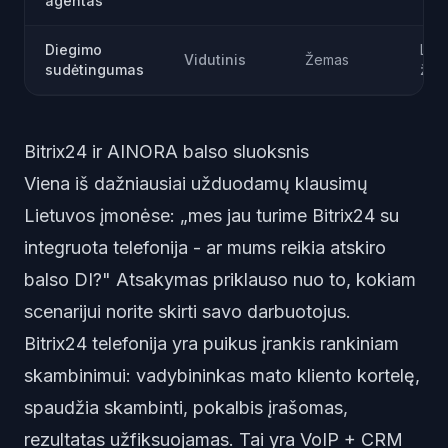
agentas
Diegimo
Laba
Vidutinis
Žemas
sudėtingumas
žem
Bitrix24 ir AINORA balso sluoksnis
Viena iš dažniausiai užduodamų klausimų
Lietuvos įmonėse: „mes jau turime Bitrix24 su
integruota telefonija - ar mums reikia atskiro
balso DI?" Atsakymas priklauso nuo to, kokiam
scenarijui norite skirti savo darbuotojus.
Bitrix24 telefonija yra puikus įrankis rankiniam
skambinimui: vadybininkas mato kliento kortelę,
spaudžia skambinti, pokalbis įrašomas,
rezultatas užfiksuojamas. Tai yra VoIP + CRM