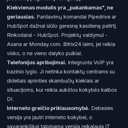
Kiekvienas modulis yra „pakankamas", ne
geriausias.
Pardavimų komandai Pipedrive ar
HubSpot dažnai siūlo geresnę kasdienę patirtį.
Rinkodarai - HubSpot. Projektų valdymui -
Asana ar Monday.com. Bitrix24 laimi, jei reikia
visko, o ne vieno dalyko puikiai.
Telefonijos apribojimai.
Integruota VoIP yra
bazinio lygio. Ji netinka kontaktų centrams su
dideliais apimties skambučių kiekiais ar
situacijoms, kur reikia aukštos kokybės kalbos
DI.
Interneto greičio priklausomybė.
Debesies
versija yra jautri interneto kokybei, o
savarankiškai talpinama versija reikalauja IT