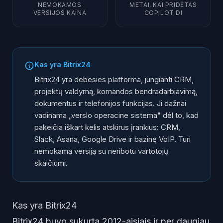
NEMOKAMOS
METAI, KAI PRIDĖTAS
VERSIJOS KAINA
COPILOT DI
Kas yra Bitrix24
Bitrix24 yra debesies platforma, jungianti CRM,
projektų valdymą, komandos bendradarbiavimą,
dokumentus ir telefonijos funkcijas. Ji dažnai
vadinama „verslo operacine sistema" dėl to, kad
pakeičia iškart kelis atskirus įrankius: CRM,
Slack, Asana, Google Drive ir bazinę VoIP. Turi
nemokamą versiją su neribotu vartotojų
skaičiumi.
Kas yra Bitrix24
Bitrix24 buvo sukurta 2012-aisiais ir per daugiau