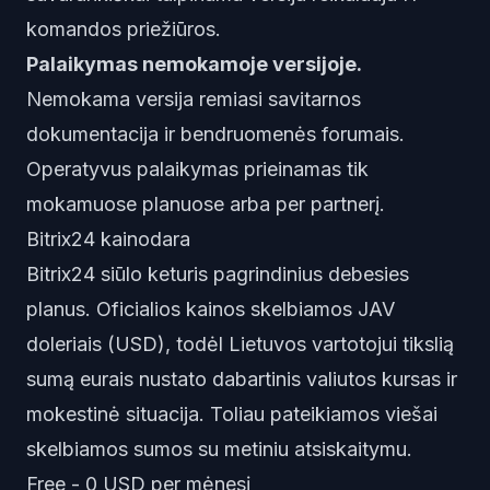
komandos priežiūros.
Palaikymas nemokamoje versijoje.
Nemokama versija remiasi savitarnos
dokumentacija ir bendruomenės forumais.
Operatyvus palaikymas prieinamas tik
mokamuose planuose arba per partnerį.
Bitrix24 kainodara
Bitrix24 siūlo keturis pagrindinius debesies
planus. Oficialios kainos skelbiamos JAV
doleriais (USD), todėl Lietuvos vartotojui tikslią
sumą eurais nustato dabartinis valiutos kursas ir
mokestinė situacija. Toliau pateikiamos viešai
skelbiamos sumos su metiniu atsiskaitymu.
Free - 0 USD per mėnesį