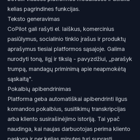
kelias pagrindines funkcijas.
Teksto generavimas
CoPilot gali rašyti el. laiškus, komercinius
pasiūlymus, socialinio tinklo įrašus ir produktų
aprašymus tiesiai platformos sąsajoje. Galima
nurodyti toną, ilgį ir tikslą - pavyzdžiui, „parašyk
trumpą, mandagų priminimą apie neapmokėtą
sąskaitą".
Pokalbių apibendrinimas
Platforma geba automatiškai apibendrinti ilgus
komandos pokalbius, susitikimų transkripcijas
arba kliento susirašinėjimo istoriją. Tai ypač
naudinga, kai naujas darbuotojas perima kliento
paskyrą ir per kelias minutes turi suprasti