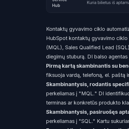
Kuria bilietus iš apta
Hub
Kontaktų gyvavimo ciklo automati
HubSpot kontaktų gyvavimo ciklo e
(MQL), Sales Qualified Lead (SQL
diegimų stuburą. DI balso agentas s
Pirmą kartą skambinantis su be
fiksuoja vardą, telefoną, el. pašt
Skambinantysis, rodantis specif
perkeliamas į "MQL." DI identifiku
terminas ar konkretūs produkto kl
Skambinantysis, pasiruošęs apta
perkeliamas į "SQL." Kartu sukuria