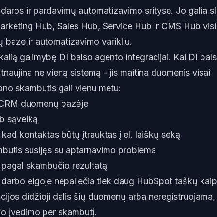
kodaros ir pardavimų automatizavimo srityse. Jo galia sl
Marketing Hub, Sales Hub, Service Hub ir CMS Hub visi
 baze ir automatizavimo varikliu.
ikalią galimybę DI balso agento integracijai. Kai DI bal
atnaujina ne vieną sistemą - jis maitina duomenis visai
ono skambutis gali vienu metu:
je CRM duomenų bazėje
ub sąveiką
kad kontaktas būtų įtrauktas į el. laiškų seką
kambutis susijęs su aptarnavimo problema
ą pagal skambučio rezultatą
o darbo eigoje nepaliečia tiek daug HubSpot taškų kaip
acijos didžioji dalis šių duomenų arba neregistruojama,
nio įvedimo per skambutį.