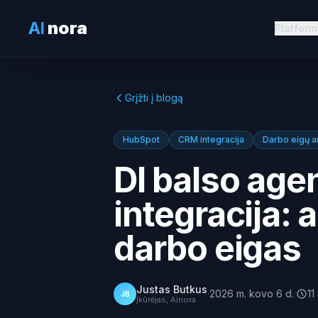
AI
nora
Platform
Grįžti į blogą
HubSpot
CRM integracija
Darbo eigų a
DI balso age
integracija:
darbo eigas
Justas Butkus
·
2026 m. kovo 6 d.
·
11
JB
Įkūrėjas, Ainora