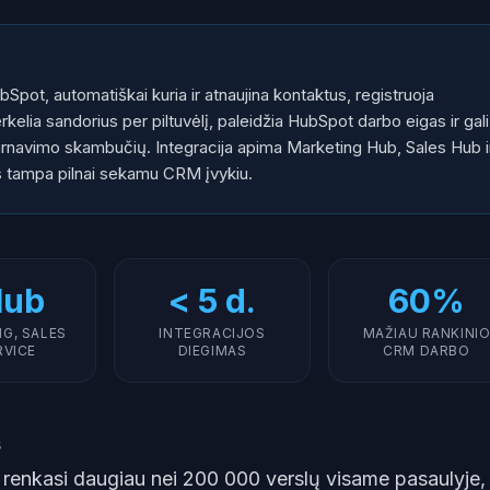
Spot, automatiškai kuria ir atnaujina kontaktus, registruoja
kelia sandorius per piltuvėlį, paleidžia HubSpot darbo eigas ir gali
ptarnavimo skambučių. Integracija apima Marketing Hub, Sales Hub i
s tampa pilnai sekamu CRM įvykiu.
Hub
< 5 d.
60%
G, SALES
INTEGRACIJOS
MAŽIAU RANKINI
RVICE
DIEGIMAS
CRM DARBO
s
renkasi daugiau nei 200 000 verslų visame pasaulyje,