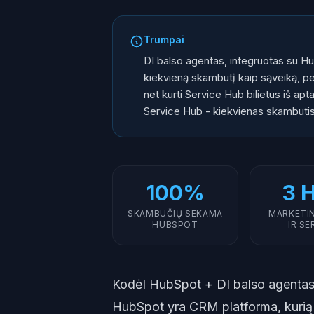
Trumpai
DI balso agentas, integruotas su Hub
kiekvieną skambutį kaip sąveiką, per
net kurti Service Hub bilietus iš a
Service Hub - kiekvienas skambuti
100%
3 
SKAMBUČIŲ SEKAMA
MARKETIN
HUBSPOT
IR SE
Kodėl HubSpot + DI balso agenta
HubSpot yra CRM platforma, kurią 