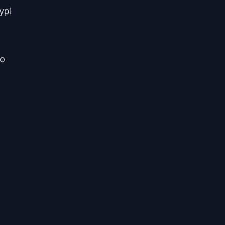
ypi
so