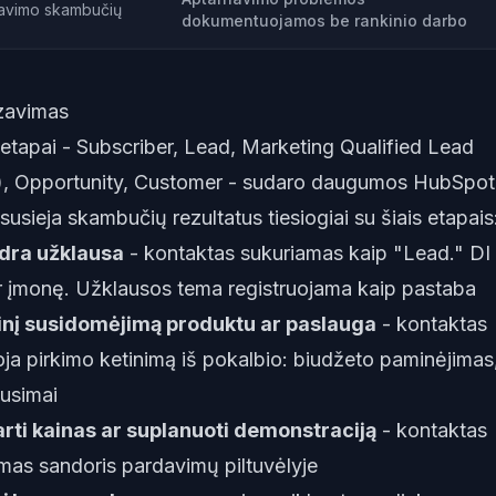
rnavimo skambučių
dokumentuojamos be rankinio darbo
zavimas
tapai - Subscriber, Lead, Marketing Qualified Lead
), Opportunity, Customer - sudaro daugumos HubSpot
usieja skambučių rezultatus tiesiogiai su šiais etapais
ndra užklausa
- kontaktas sukuriamas kaip "Lead." DI
ą ir įmonę. Užklausos tema registruojama kaip pastaba
inį susidomėjimą produktu ar paslauga
- kontaktas
oja pirkimo ketinimą iš pokalbio: biudžeto paminėjimas
ausimai
rti kainas ar suplanuoti demonstraciją
- kontaktas
mas sandoris pardavimų piltuvėlyje