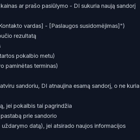
 kainas ar prašo pasiūlymo - DI sukuria naują sandorį
Kontakto vardas] - [Paslaugos susidomėjimas]")
bučio rezultatą
s
tartos pokalbio metu)
vo paminėtas terminas)
atviru sandoriu, DI atnaujina esamą sandorį, o ne kuria
ą, jei pokalbis tai pagrindžia
pastabą prie sandorio
uždarymo datą), jei atsirado naujos informacijos