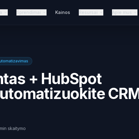
a
Sprendimai
Kainos
Resursai
Apie mus
utomatizavimas
ntas + HubSpot
 automatizuokite CR
min
skaitymo