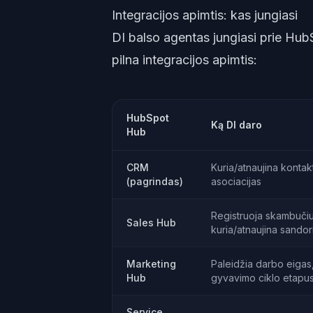
Integracijos apimtis: kas jungiasi
DI balso agentas jungiasi prie Hu
pilna integracijos apimtis:
HubSpot
Ką DI daro
Hub
CRM
Kuria/atnaujina kontak
(pagrindas)
asociacijas
Registruoja skambučiu
Sales Hub
kuria/atnaujina sandor
Marketing
Paleidžia darbo eigas,
Hub
gyvavimo ciklo etapu
Service