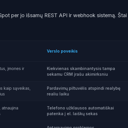
bSpot per jo išsamų REST API ir webhook sistemą. Štai
Verslo poveikis
tus, įmones ir
Kiekvienas skambinantysis tampa
sekamu CRM įrašu akimirksniu
s kaip sąveikas,
Pardavimų piltuvėlis atspindi realybę
ius
realiu laiku
 atnaujina
Telefono užklausos automatiškai
s
patenka į el. laiškų sekas
Aptarnavimo problemos