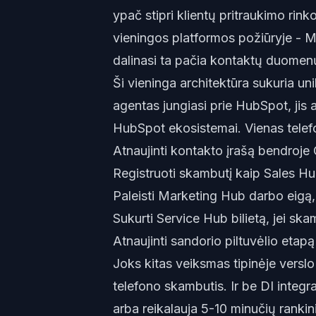
ypač stipri klientų pritraukimo rin
vieningos platformos požiūryje - 
dalinasi ta pačia kontaktų duomenų
Ši vieninga architektūra sukuria un
agentas jungiasi prie HubSpot, jis 
HubSpot ekosistemai. Vienas telef
Atnaujinti kontakto įrašą bendro
Registruoti skambutį kaip Sales H
Paleisti Marketing Hub darbo eigą, 
Sukurti Service Hub bilietą, jei s
Atnaujinti sandorio piltuvėlio etap
Joks kitas veiksmas tipinėje versl
telefono skambutis. Ir be DI integr
arba reikalauja 5-10 minučių ranki