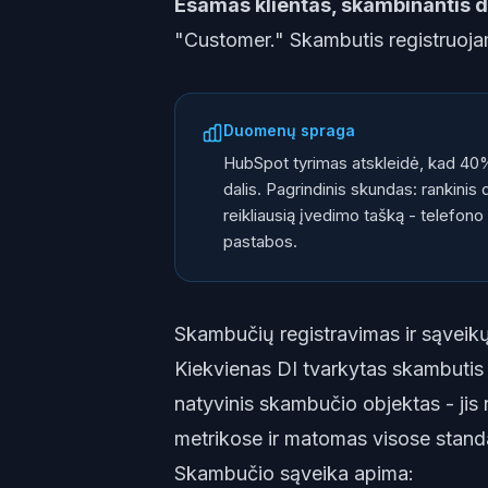
Esamas klientas, skambinantis 
"Customer." Skambutis registruoja
Duomenų spraga
HubSpot tyrimas atskleidė, kad 40
dalis. Pagrindinis skundas: rankinis
reikliausią įvedimo tašką - telefono 
pastabos.
Skambučių registravimas ir sąveik
Kiekvienas DI tvarkytas skambutis
natyvinis skambučio objektas - jis
metrikose ir matomas visose stand
Skambučio sąveika apima: