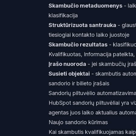
Skambučio metaduomenys
- lai
klasifikacija
Struktūrizuota santrauka
- glaus
tiesiogiai kontakto laiko juostoje
Skambučio rezultatas
- klasifiku
Kvalifikuotas, Informacija pateikta
Įrašo nuoroda
- jei skambučių įraš
Susieti objektai
- skambutis autom
sandorio ir bilieto įrašais
Sandorių piltuvėlio automatizavim
HubSpot sandorių piltuvėliai yra v
agentas juos laiko aktualius autom
Naujo sandorio kūrimas
Kai skambutis kvalifikuojamas kai