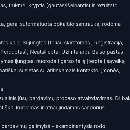
kas, trukmė, kryptis (gautas/išeinantis) ir rezultato
ta, gerai suformatuota pokalbio santrauka, rodoma
otas kaip: Sujungtas (toliau skirstomas į Registracija,
, Perduotas), Neatsiliepta, Užimta arba Balso paštas
ymas įjungtas, nuoroda į garso failą įterpta į sąveiką
atiškai susietas su atitinkamais kontakto, įmonės,
as
izualinis jūsų pardavimų proceso atvaizdavimas. DI ba
atiškai kurdamas ir atnaujindamas sandorius:
p pardavimų galimybė - skambinantysis rodo