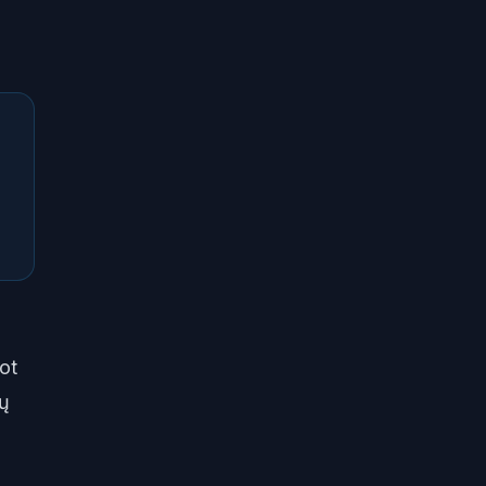
ot
kų