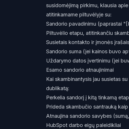
susidomėjimą pirkimu, klausia apie
atitinkamame piltuvėlyje su:
Sandorio pavadinimu (paprastai "[
Piltuvėlio etapu, atitinkančiu skam
Susietais kontakto ir įmonės įrašai
Sandorio suma (jei kainos buvo ap
Uždarymo datos įvertinimu (jei bu
Esamo sandorio atnaujinimai
Kai skambinantysis jau susietas su 
dublikatą:
Perkelia sandorį į kitą tinkamą etap
Prideda skambučio santrauką kaip 
Atnaujina sandorio savybes (sumą, 
HubSpot darbo eigų paleidikliai