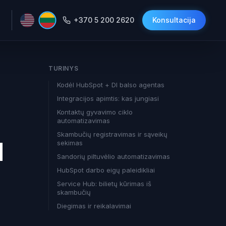
+370 5 200 2620
Konsultacija
TURINYS
Kodėl HubSpot + DI balso agentas
Integracijos apimtis: kas jungiasi
Kontaktų gyvavimo ciklo
automatizavimas
Skambučių registravimas ir sąveikų
M
sekimas
Sandorių piltuvėlio automatizavimas
HubSpot darbo eigų paleidikliai
Service Hub: bilietų kūrimas iš
skambučių
Diegimas ir reikalavimai