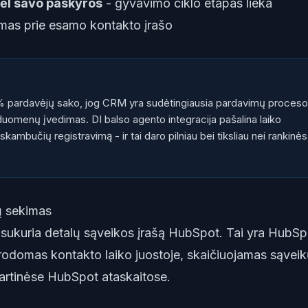
dėl savo paskyros
- gyvavimo ciklo etapas lieka
mas prie esamo kontakto įrašo
% pardavėjų sako, jog CRM yra sudėtingiausia pardavimų proceso
 duomenų įvedimas. DI balso agento integracija pašalina laiko
skambučių registravimą - ir tai daro pilniau bei tiksliau nei rankinės
ų sekimas
 sukuria detalų sąveikos įrašą HubSpot. Tai yra HubSp
 rodomas kontakto laiko juostoje, skaičiuojamas sąvei
artinėse HubSpot ataskaitose.