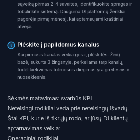
sąveiką pirmas 2-4 savaites, identifikuokite spragas ir
tobulinkite sistemą. Dauguma DI platformų ženkliai
pagerėja pirmą mėnesį, kai aptarnaujami kraštiniai
atvejai.
Plėskite į papildomus kanalus
5
Kai pirmasis kanalas veikia gerai, plėskitės. Žinių
bazė, sukurta 3 žingsnyje, perkeliama tarp kanalų,
todėl kiekvienas tolimesnis diegimas yra greitesnis ir
nuoseklesnis.
Sėkmės matavimas: svarbūs KPI
Neteisingi rodikliai veda prie neteisingų išvadų.
Štai KPI, kurie iš tikrųjų rodo, ar jūsų DI klientų
aptarnavimas veikia:
Operaciniai rodikliai