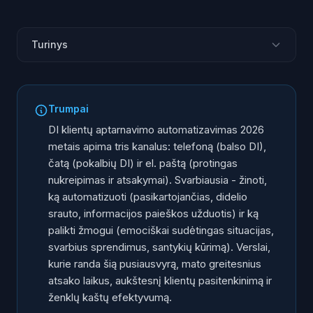
Turinys
Klientų aptarnavimo būsena 2026 metais
Trys DI klientų aptarnavimo kanalai
Trumpai
Ką automatizuoti, o ką palikti žmogui
DI klientų aptarnavimo automatizavimas 2026
Diegimo sistema
metais apima tris kanalus: telefoną (balso DI),
čatą (pokalbių DI) ir el. paštą (protingas
Sėkmės matavimas: svarbūs KPI
nukreipimas ir atsakymai). Svarbiausia - žinoti,
Dažniausios klaidos
ką automatizuoti (pasikartojančias, didelio
Pradėkite
srauto, informacijos paieškos užduotis) ir ką
palikti žmogui (emociškai sudėtingas situacijas,
svarbius sprendimus, santykių kūrimą). Verslai,
kurie randa šią pusiausvyrą, mato greitesnius
atsako laikus, aukštesnį klientų pasitenkinimą ir
ženklų kaštų efektyvumą.