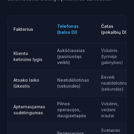
Telefonas
Čatas
Faktorius
(balso DI)
(pokalbių DI)
Aukščiausias
Vidutinis
Kliento
(pasiruošęs
(tyrinėja
ketinimo lygis
veikti)
galimybes)
Beveik
Atsako laiko
Neatidėliotinas
neatidėliotinas
lūkestis
(sekundės)
(sekundės)
Pilnos
Vidutinis,
Aptarnaujamas
operacijos,
vedami
sudėtingumas
daugiaetapės
srautai
Svetainės
Rezervacijos,