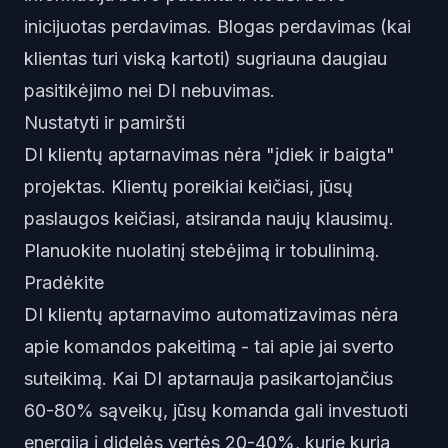
inicijuotas perdavimas. Blogas perdavimas (kai
klientas turi viską kartoti) sugriauna daugiau
pasitikėjimo nei DI nebuvimas.
Nustatyti ir pamiršti
DI klientų aptarnavimas nėra "įdiek ir baigta"
projektas. Klientų poreikiai keičiasi, jūsų
paslaugos keičiasi, atsiranda naujų klausimų.
Planuokite nuolatinį stebėjimą ir tobulinimą.
Pradėkite
DI klientų aptarnavimo automatizavimas nėra
apie komandos pakeitimą - tai apie jai sverto
suteikimą. Kai DI aptarnauja pasikartojančius
60-80% sąveikų, jūsų komanda gali investuoti
energiją į didelės vertės 20-40%, kurie kuria