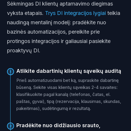
Sėkmingas DI klientų aptarnavimo diegimas
vyksta etapais.
Trys DI integracijos lygiai
teikia
naudingą mentalinį modelį: pradėkite nuo
bazinės automatizacijos, pereikite prie
protingos integracijos ir galiausiai pasiekite
proaktyvų DI.
Atlikite dabartinių klientų sąveikų auditą
1
Prieš automatizuodami bet ką, supraskite dabartinę
būseną. Sekite visas klientų sąveikas 2-4 savaites:
klasifikuokite pagal kanalą (telefonas, čatas, el.
paštas, gyvai), tipą (rezervacija, klausimas, skundas,
pakeitimas), sudėtingumą ir rezultatą.
Pradėkite nuo didžiausio srauto,
2