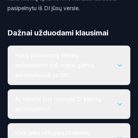
pasipelnytu iš DI jūsų versle.
Dažnai užduodami klausimai
Kokią procentinę klientų
aptarnavimo dalį realiai galima
automatizuoti su DI?
Ar klientai bus nusivylę DI klientų
aptarnavimu?
Kiek laiko užtrunka DI klientų