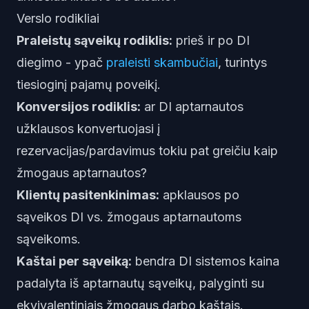
Verslo rodikliai
Praleistų sąveikų rodiklis:
prieš ir po DI
diegimo - ypač
praleisti skambučiai
, turintys
tiesioginį pajamų poveikį.
Konversijos rodiklis:
ar DI aptarnautos
užklausos konvertuojasi į
rezervacijas/pardavimus tokiu pat greičiu kaip
žmogaus aptarnautos?
Klientų pasitenkinimas:
apklausos po
sąveikos DI vs. žmogaus aptarnautoms
sąveikoms.
Kaštai per sąveiką:
bendra DI sistemos kaina
padalyta iš aptarnautų sąveikų, palyginti su
ekvivalentiniais žmogaus darbo kaštais.