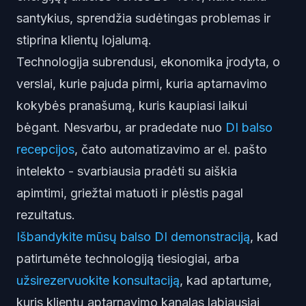
santykius, sprendžia sudėtingas problemas ir
stiprina klientų lojalumą.
Technologija subrendusi, ekonomika įrodyta, o
verslai, kurie pajuda pirmi, kuria aptarnavimo
kokybės pranašumą, kuris kaupiasi laikui
bėgant. Nesvarbu, ar pradedate nuo
DI balso
recepcijos
, čato automatizavimo ar el. pašto
intelekto - svarbiausia pradėti su aiškia
apimtimi, griežtai matuoti ir plėstis pagal
rezultatus.
Išbandykite mūsų balso DI demonstraciją
, kad
patirtumėte technologiją tiesiogiai, arba
užsirezervuokite konsultaciją
, kad aptartume,
kuris klientų aptarnavimo kanalas labiausiai