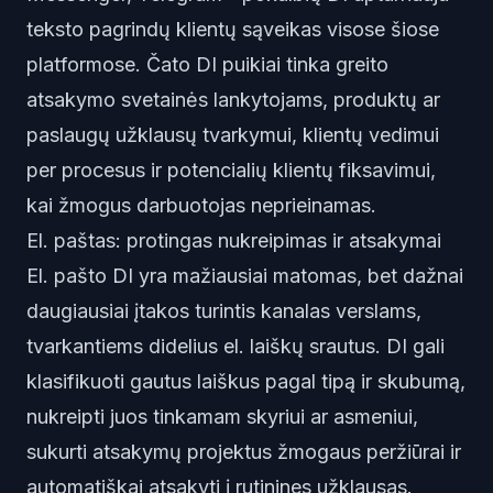
teksto pagrindų klientų sąveikas visose šiose
platformose. Čato DI puikiai tinka greito
atsakymo svetainės lankytojams, produktų ar
paslaugų užklausų tvarkymui, klientų vedimui
per procesus ir potencialių klientų fiksavimui,
kai žmogus darbuotojas neprieinamas.
El. paštas: protingas nukreipimas ir atsakymai
El. pašto DI yra mažiausiai matomas, bet dažnai
daugiausiai įtakos turintis kanalas verslams,
tvarkantiems didelius el. laiškų srautus. DI gali
klasifikuoti gautus laiškus pagal tipą ir skubumą,
nukreipti juos tinkamam skyriui ar asmeniui,
sukurti atsakymų projektus žmogaus peržiūrai ir
automatiškai atsakyti į rutinines užklausas.