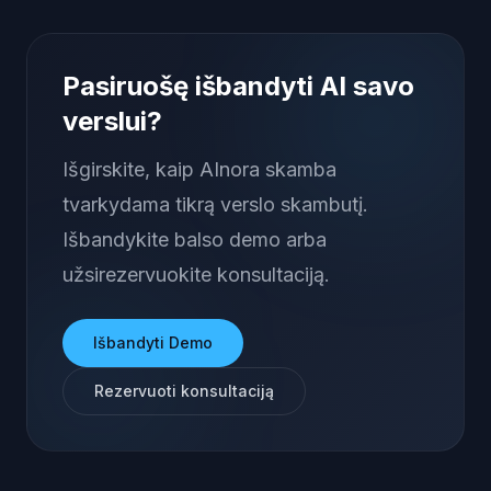
Pasiruošę išbandyti AI savo
verslui?
Išgirskite, kaip AInora skamba
tvarkydama tikrą verslo skambutį.
Išbandykite balso demo arba
užsirezervuokite konsultaciją.
Išbandyti Demo
Rezervuoti konsultaciją