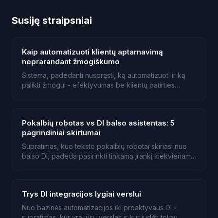
Susiję straipsniai
Kaip automatizuoti klientų aptarnavimą
neprarandant žmogiškumo
Sistema, padedanti nuspręsti, ką automatizuoti ir ką
palikti žmogui - efektyvumas be klientų patirties
aukojimo.
Pokalbių robotas vs DI balso asistentas: 5
pagrindiniai skirtumai
Supratimas, kuo teksto pokalbių robotai skiriasi nuo
balso DI, padeda pasirinkti tinkamą įrankį kiekvienam
kanalui.
Trys DI integracijos lygiai verslui
Nuo bazinės automatizacijos iki proaktyvaus DI -
supratimas, kur yra jūsų verslas ir kur judėti toliau.