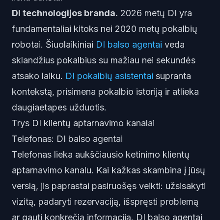
DI technologijos branda.
2026 metų DI yra
fundamentaliai kitoks nei 2020 metų pokalbių
robotai. Šiuolaikiniai
DI balso agentai
veda
sklandžius pokalbius su mažiau nei sekundės
atsako laiku.
DI pokalbių asistentai
supranta
kontekstą, prisimena pokalbio istoriją ir atlieka
daugiaetapes užduotis.
Trys DI klientų aptarnavimo kanalai
Telefonas: DI balso agentai
Telefonas lieka aukščiausio ketinimo klientų
aptarnavimo kanalu. Kai kažkas skambina į jūsų
verslą, jis paprastai pasiruošęs veikti: užsisakyti
vizitą, padaryti rezervaciją, išspręsti problemą
ar gauti konkrečią informaciją. DI balso agentai