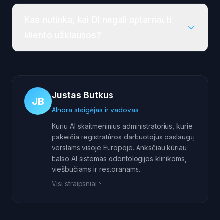
Kas nutinka, kai DI negali aptarnauti
kliento užklausos?
Justas Butkus
JB
AInora steigėjas ir vadovas
Kuriu AI skaitmeninius administratorius, kurie
pakeičia registratūros darbuotojus paslaugų
verslams visoje Europoje. Anksčiau kūriau
balso AI sistemas odontologijos klinikoms,
viešbučiams ir restoranams.
Visi straipsniai