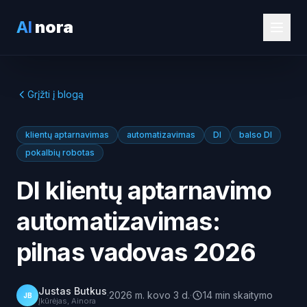
AI
nora
Grįžti į blogą
klientų aptarnavimas
automatizavimas
DI
balso DI
pokalbių robotas
DI klientų aptarnavimo
automatizavimas:
pilnas vadovas 2026
Justas Butkus
·
2026 m. kovo 3 d.
·
14
min
skaitymo
JB
Įkūrėjas, Ainora