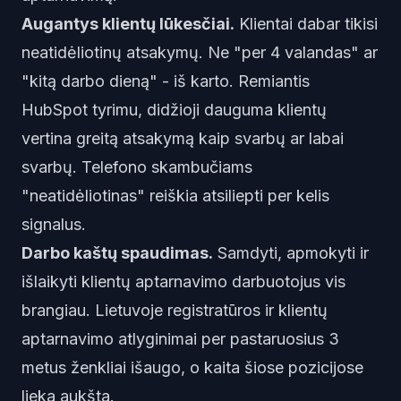
Augantys klientų lūkesčiai.
Klientai dabar tikisi
neatidėliotinų atsakymų. Ne "per 4 valandas" ar
"kitą darbo dieną" - iš karto. Remiantis
HubSpot tyrimu, didžioji dauguma klientų
vertina greitą atsakymą kaip svarbų ar labai
svarbų. Telefono skambučiams
"neatidėliotinas" reiškia atsiliepti per kelis
signalus.
Darbo kaštų spaudimas.
Samdyti, apmokyti ir
išlaikyti klientų aptarnavimo darbuotojus vis
brangiau. Lietuvoje registratūros ir klientų
aptarnavimo atlyginimai per pastaruosius 3
metus ženkliai išaugo, o kaita šiose pozicijose
lieka aukšta.