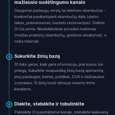
mažiausio sudėtingumo kanalo
Daugumai paslaugų verslų tai telefono skambučiai -
konkrečiai pasikartojanti skambučių dalis (darbo
laikas, prieinamumas, bazinės rezervacijos). Diekite
DI čia pirma. Neatidėliotinas poveikis matomas
(mažiau praleistų skambučių, greitesni atsakymai), o
rizika minimali.
Sukurkite žinių bazę
3
DI toks geras, kiek gera informacija, prie kurios turi
prieigą. Sukurkite visapusišką žinių bazę apimančią
jūsų paslaugas, kainas, politikas, DUK ir dažniausius
scenarijus. Ši žinių bazė tarnauja visiems trims
kanalams.
Diekite, stebėkite ir tobulinkite
4
Paleiskite DI pasirinktame kanale, stebėkite kiekvieną