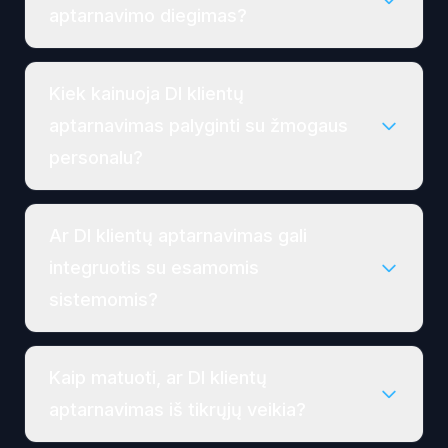
aptarnavimo diegimas?
Kiek kainuoja DI klientų
aptarnavimas palyginti su žmogaus
personalu?
Ar DI klientų aptarnavimas gali
integruotis su esamomis
sistemomis?
Kaip matuoti, ar DI klientų
aptarnavimas iš tikrųjų veikia?