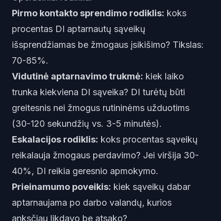
Pirmo kontakto sprendimo rodiklis:
koks
procentas DI aptarnautų sąveikų
išsprendžiamas be žmogaus įsikišimo? Tikslas:
70-85%.
Vidutinė aptarnavimo trukmė:
kiek laiko
trunka kiekviena DI sąveika? DI turėtų būti
greitesnis nei žmogus rutininėms užduotims
(30-120 sekundžių vs. 3-5 minutės).
Eskalacijos rodiklis:
koks procentas sąveikų
reikalauja žmogaus perdavimo? Jei viršija 30-
40%, DI reikia geresnio apmokymo.
Prieinamumo poveikis:
kiek sąveikų dabar
aptarnaujama po darbo valandų, kurios
anksčiau likdavo be atsako?