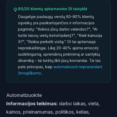
80/20 klientų aptarnavimo DI taisyklė
Daugelyje paslaugų verslų 60-80% klientų
sąveikų yra pasikartojančios ir informacijos
pagrindų: "Kokios jūsų darbo valandos?", "Ar
turite laisvų vietų ketvirtadienį?", "Kiek kainuoja
X?", "Reikia perkelti vizitą." DI tai aptarnauja
nepriekaištingai. Likę 20-40% apima emocinį
sudėtingumą, sprendimų priėmimą ar santykių
dinamiką - tai turėtų likti jūsų komandai. Tai tas
pats principas, kaip
automatizuoti neprarandant
žmogiškumo
.
Automatizuokite
Informacijos teikimas:
darbo laikas, vieta,
kainos, prieinamumas, politikos, kelias,