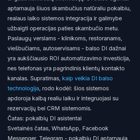
aptarnauja šiuos skambučius natūraliu pokalbiu,
realaus laiko sistemos integracija ir galimybe
užbaigti operacijas paties skambučio metu.
Paslaugų verslams - klinikoms, restoranams,
viešbučiams, autoservisams - balso DI dažnai
yra aukščiausio ROI automatizavimo investicija,
nes telefonas yra pagrindinis klientų kontakto
kanalas. Supratimas,
kaip veikia DI balso
technologija
, rodo kodėl: šios sistemos
apdoroja kalbą realiu laiku ir integruojasi su
rezervacijų bei CRM sistemomis.
Čatas: pokalbių DI asistentai
Svetainės čatas, WhatsApp, Facebook
Messenger, Telegram - pokalbių DI aptarnauja