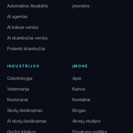
Automatinis Atsakiklis
Įmonėms
AI agentas
AI balsas verslui
AI skambučiai verslui
Praleisti skambučiai
INDUSTRIJOS
ĮMONĖ
Odontologija
Apie
Veterinarija
Kainos
Restoranai
Kontaktai
Skolų išieškojimas
Blogas
AI skolų išieškojimas
Atvejų studijos
Grožio klinikos
Privatumo politika