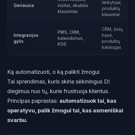
lankytojai,
Geriausia
vizitai, skubūs
produktų
klausimai
klausimai
CRM, žinių
PMS, CRM,
Integracijos
bazė,
kalendorius,
gylis
produktų
POS
katalogas
Ką automatizuoti, o ką palikti žmogui
Tai sprendimas, kuris skiria sėkmingus DI
diegimus nuo tų, kurie frustruoja klientus.
Principas paprastas:
automatizuok tai, kas
operatyvu, palik žmogui tai, kas asmeniškai
svarbu.