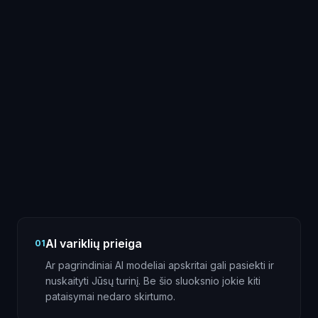
AI variklių prieiga
01
Ar pagrindiniai AI modeliai apskritai gali pasiekti ir
nuskaityti Jūsų turinį. Be šio sluoksnio jokie kiti
pataisymai nedaro skirtumo.