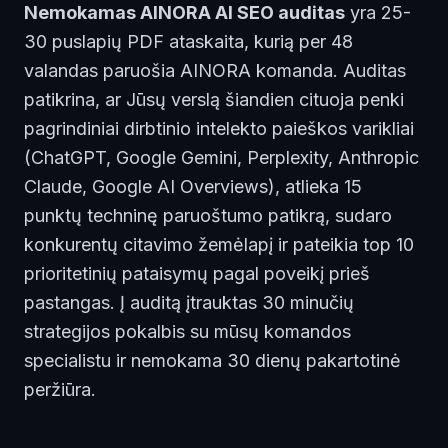
Nemokamas AINORA AI SEO auditas
yra 25-
30 puslapių PDF ataskaita, kurią per 48
valandas paruošia AINORA komanda. Auditas
patikrina, ar Jūsų verslą šiandien cituoja penki
pagrindiniai dirbtinio intelekto paieškos varikliai
(ChatGPT, Google Gemini, Perplexity, Anthropic
Claude, Google AI Overviews), atlieka 15
punktų techninę paruoštumo patikrą, sudaro
konkurentų citavimo žemėlapį ir pateikia top 10
prioritetinių pataisymų pagal poveikį prieš
pastangas. Į auditą įtrauktas 30 minučių
strategijos pokalbis su mūsų komandos
specialistu ir nemokama 30 dienų pakartotinė
peržiūra.