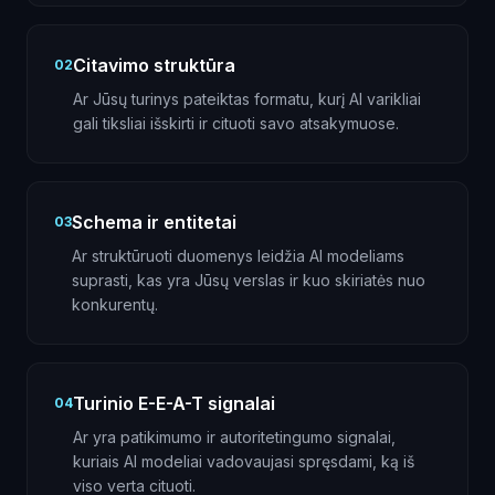
Citavimo struktūra
02
Ar Jūsų turinys pateiktas formatu, kurį AI varikliai
gali tiksliai išskirti ir cituoti savo atsakymuose.
Schema ir entitetai
03
Ar struktūruoti duomenys leidžia AI modeliams
suprasti, kas yra Jūsų verslas ir kuo skiriatės nuo
konkurentų.
Turinio E-E-A-T signalai
04
Ar yra patikimumo ir autoritetingumo signalai,
kuriais AI modeliai vadovaujasi spręsdami, ką iš
viso verta cituoti.