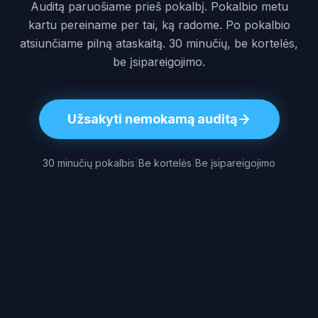
Auditą paruošiame prieš pokalbį. Pokalbio metu
kartu pereiname per tai, ką radome. Po pokalbio
atsiunčiame pilną ataskaitą. 30 minučių, be kortelės,
be įsipareigojimo.
Užsakyti nemokamą auditą
30 minučių pokalbis
|
Be kortelės
|
Be įsipareigojimo
PAJAMŲ NUOTĖKIS
DI paieškoje