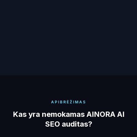
neegzistuojate.
Nėra pozicijos, kurią galima patikrinti
Joks įrankis nepraneš, kai konkurentas pradės
atsirasti DI atsakymuose, o Jūs ne. Pajusite tik
pardavimų piltuvėlio džiūvimą.
APIBRĖŽIMAS
Kas yra nemokamas AINORA AI
SEO auditas?