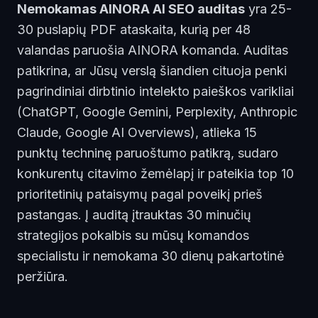
Nemokamas AINORA AI SEO auditas
yra 25-
30 puslapių PDF ataskaita, kurią per 48
valandas paruošia AINORA komanda. Auditas
patikrina, ar Jūsų verslą šiandien cituoja penki
pagrindiniai dirbtinio intelekto paieškos varikliai
(ChatGPT, Google Gemini, Perplexity, Anthropic
Claude, Google AI Overviews), atlieka 15
punktų techninę paruoštumo patikrą, sudaro
konkurentų citavimo žemėlapį ir pateikia top 10
prioritetinių pataisymų pagal poveikį prieš
pastangas. Į auditą įtrauktas 30 minučių
strategijos pokalbis su mūsų komandos
specialistu ir nemokama 30 dienų pakartotinė
peržiūra.