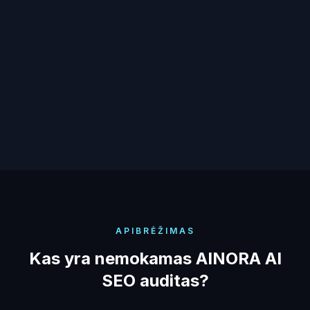
neegzistuojate.
Nėra pozicijos, kurią galima patikrinti
Joks įrankis nepraneš, kai konkurentas pradės
atsirasti DI atsakymuose, o Jūs ne. Pajusite tik
pardavimų piltuvėlio džiūvimą.
APIBRĖŽIMAS
Kas yra nemokamas AINORA AI
SEO auditas?