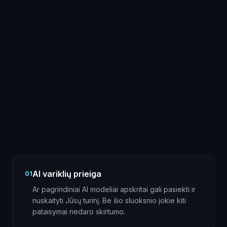
AI variklių prieiga
01
Ar pagrindiniai AI modeliai apskritai gali pasiekti ir
nuskaityti Jūsų turinį. Be šio sluoksnio jokie kiti
pataisymai nedaro skirtumo.