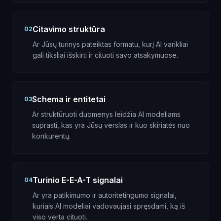
Citavimo struktūra
02
Ar Jūsų turinys pateiktas formatu, kurį AI varikliai
gali tiksliai išskirti ir cituoti savo atsakymuose.
Schema ir entitetai
03
Ar struktūruoti duomenys leidžia AI modeliams
suprasti, kas yra Jūsų verslas ir kuo skiriatės nuo
konkurentų.
Turinio E-E-A-T signalai
04
Ar yra patikimumo ir autoritetingumo signalai,
kuriais AI modeliai vadovaujasi spręsdami, ką iš
viso verta cituoti.