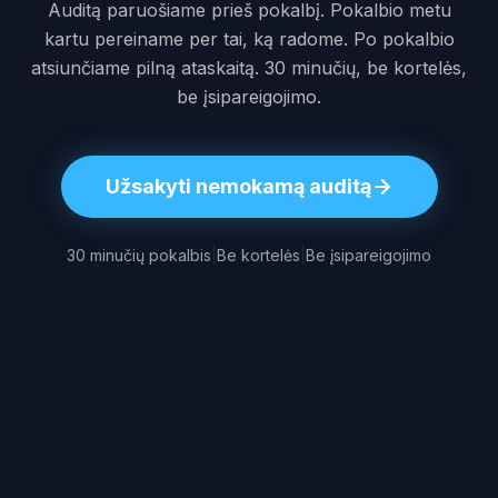
Auditą paruošiame prieš pokalbį. Pokalbio metu
kartu pereiname per tai, ką radome. Po pokalbio
atsiunčiame pilną ataskaitą. 30 minučių, be kortelės,
be įsipareigojimo.
Užsakyti nemokamą auditą
30 minučių pokalbis
|
Be kortelės
|
Be įsipareigojimo
PAJAMŲ NUOTĖKIS
DI paieškoje