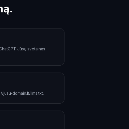
mą.
mo ChatGPT Jūsų svetainės
/jusu-domain.lt/llms.txt.