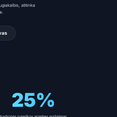
giakalbis, atitinka
e.
vas
25%
tradicinės paieškos apimties mažėjimas