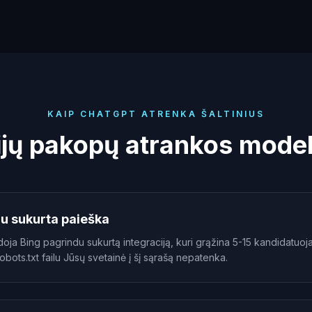
KAIP CHATGPT ATRENKA ŠALTINIUS
ijų pakopų atrankos model
du sukurta paieška
 Bing pagrindu sukurtą integraciją, kuri grąžina 5-15 kandidatuojan
bots.txt failu Jūsų svetainė į šį sąrašą nepatenka.