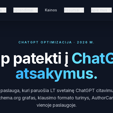
a
Sprendimai
Kainos
Resursai
Apie mus
CHATGPT OPTIMIZACIJA · 2026 M.
p patekti į
Chat
atsakymus.
 paslauga, kuri paruošia LT svetainę ChatGPT citavimu
hema.org grafas, klausimo formato turinys, AuthorCard 
vienoje paslaugoje.