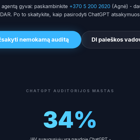
so agentą gyvai: paskambinkite
+370 5 200 2620
(Agnė) - dau
DAR. Po to skaitykite, kaip pasirodyti ChatGPT atsakymuos
žsakyti nemokamą auditą
DI paieškos vado
CHATGPT AUDITORIJOS MASTAS
34%
JAV suaugusiųjų yra naudoję ChatGPT -