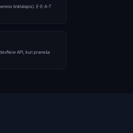
ninis tinklalapis). E-E-A-T
ndexNow API, kuri praneša