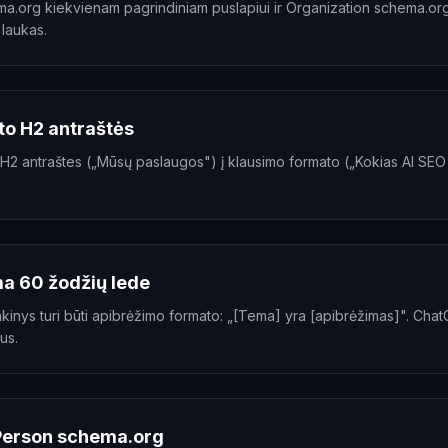
ema.org kiekvienam pagrindiniam puslapiui ir Organization schema.org
 laukas.
to H2 antraštės
H2 antraštes („Mūsų paslaugos") į klausimo formato („Kokias AI SEO
a 60 žodžių lede
akinys turi būti apibrėžimo formato: „[Tema] yra [apibrėžimas]". Chat
us.
Person schema.org