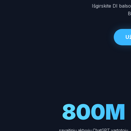
Išgirskite DI bal
B
U
800M
savaitinių aktyvių ChatGPT vartotojų