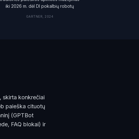
iki 2026 m. dėl DI pokalbių robotų
GARTNER, 2024
 skirta konkrečiai
eb paieška cituotų
chninį (GPTBot
ede, FAQ blokai) ir