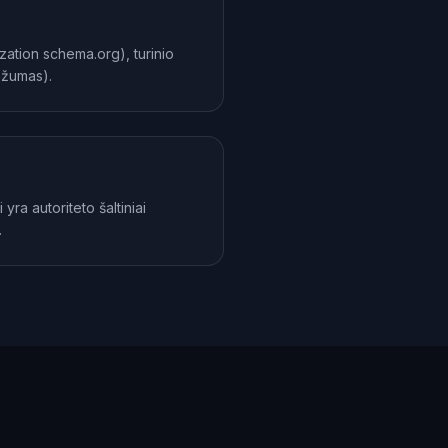
ation schema.org), turinio
ežumas).
yra autoriteto šaltiniai
.