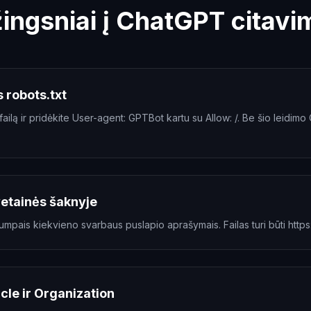
žingsniai į ChatGPT citavi
 robots.txt
t failą ir pridėkite User-agent: GPTBot kartu su Allow: /. Be šio leidi
svetainės šaknyje
rumpais kiekvieno svarbaus puslapio aprašymais. Failas turi būti https:/
cle ir Organization