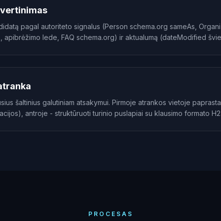
 vertinimas
didatą pagal autoriteto signalus (Person schema.org sameAs, Organiz
2, apibrėžimo lede, FAQ schema.org) ir aktualumą (dateModified švi
 atranka
ius šaltinius galutiniam atsakymui. Pirmoje atrankos vietoje paprastai 
acijos), antroje - struktūruoti turinio puslapiai su klausimo formato H2
PROCESAS