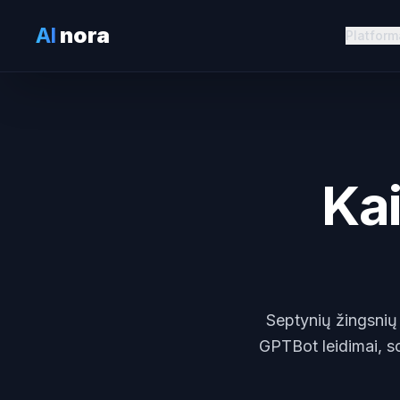
AI
nora
Platform
Kai
Septynių žingsnių
GPTBot leidimai, sc