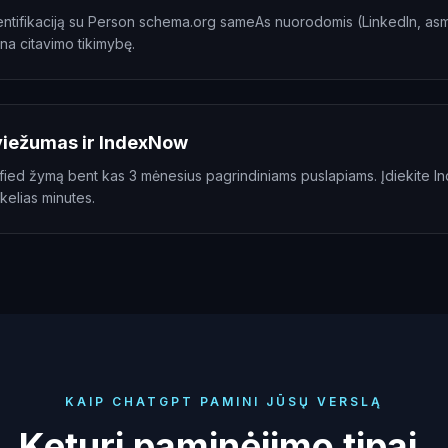
dentifikaciją su Person schema.org sameAs nuorodomis (LinkedIn, asme
ina citavimo tikimybę.
viežumas ir IndexNow
fied žymą bent kas 3 mėnesius pagrindiniams puslapiams. Įdiekite I
kelias minutes.
KAIP CHATGPT PAMINI JŪSŲ VERSLĄ
Keturi paminėjimo tipai.