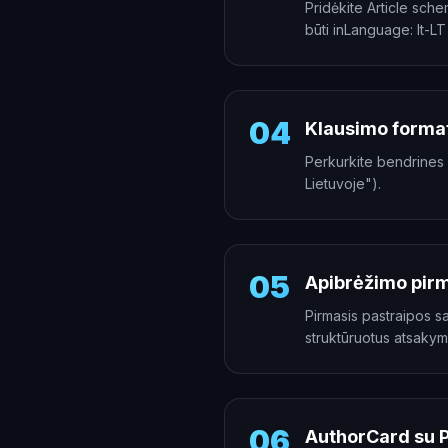
Pridėkite Article sch
būti inLanguage: lt-LT
04
Klausimo forma
Perkurkite bendrines 
Lietuvoje").
05
Apibrėžimo pirm
Pirmasis pastraipos s
struktūruotus atsakym
06
AuthorCard su 