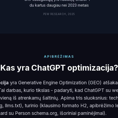
du kartus daugiau nei 2023 metais
PEW RESEARCH, 2025
APIBRĖŽIMAS
Kas yra ChatGPT optimizacija?
cija
yra Generative Engine Optimization (GEO) atšaka,
Tai darbas, kurio tikslas - padaryti, kad ChatGPT su w
vieną iš atrenkamų šaltinių. Apima tris sluoksnius: te
g, llms.txt), turinio (klausimo formato H2, apibrėžimo l
ard su Person schema.org, išoriniai paminėjimai).