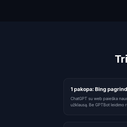
Tr
1 pakopa: Bing pagrin
ChatGPT su web paieška naudoja
užklausą. Be GPTBot leidimo ro