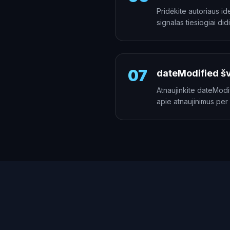
Pridėkite autoriaus i
signalas tiesiogiai did
07
dateModified š
Atnaujinkite dateModi
apie atnaujinimus per 