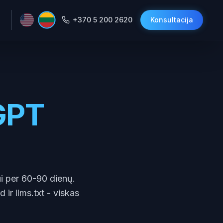
+370 5 200 2620
Konsultacija
GPT
i per 60-90 dienų.
ir llms.txt - viskas