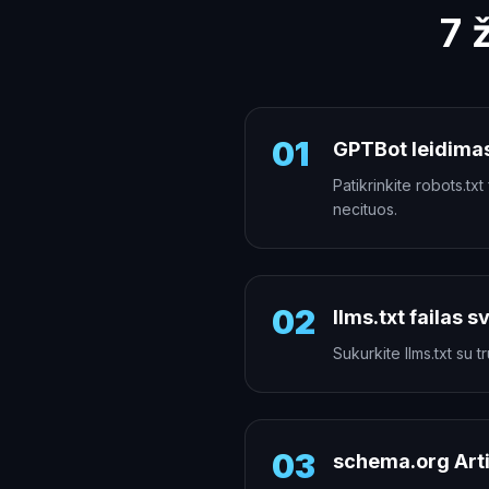
7 
01
GPTBot leidimas
Patikrinkite robots.tx
necituos.
02
llms.txt failas 
Sukurkite llms.txt su t
03
schema.org Arti