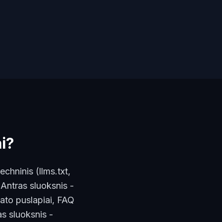
i?
echninis (llms.txt,
Antras sluoksnis -
mato puslapiai, FAQ
as sluoksnis -