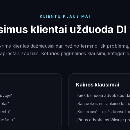
KLIENTŲ KLAUSIMAI
simus klientai užduoda DI 
yrime klientas dažniausiai dar nežino termino, tik problemą, 
aprastais žodžiais. Keturios pagrindinės klausimų kategorijo
Kainos klausimai
tuvoje"
„Kiek kainuoja advokatas da
sėtai"
„Santuokos nutraukimo kain
amento"
„Komercinės teisės konsultaci
anešimo"
„Pigus advokatas Vilniuje pr