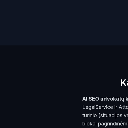
K
AI SEO advokatų k
LegalService ir At
turinio (situacijos
blokai pagrindinėms