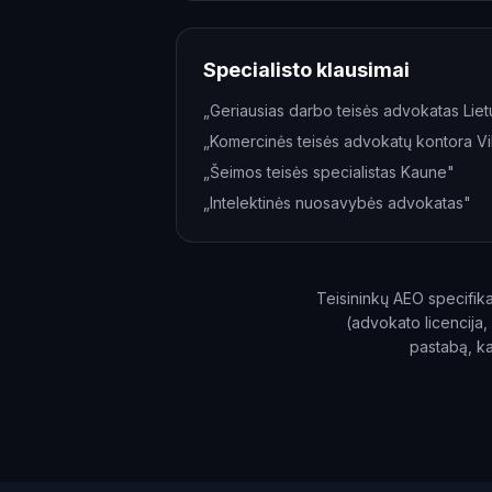
Specialisto klausimai
„Geriausias darbo teisės advokatas Lie
„Komercinės teisės advokatų kontora Vil
„Šeimos teisės specialistas Kaune"
„Intelektinės nuosavybės advokatas"
Teisininkų AEO specifika: D
(advokato licencija, m
pastabą, ka