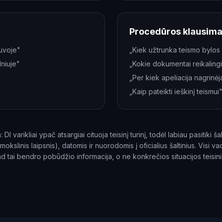
Procedūros klausima
tuvoje"
„Kiek užtrunka teismo bylos
niuje"
„Kokie dokumentai reikaling
„Per kiek apeliacija nagrinė
„Kaip pateikti ieškinį teismui
I varikliai ypač atsargiai cituoja teisinį turinį, todėl labiau pasitiki ša
okslinis laipsnis), datomis ir nuorodomis į oficialius šaltinius. Visi vad
d tai bendro pobūdžio informacija, o ne konkrečios situacijos teisini