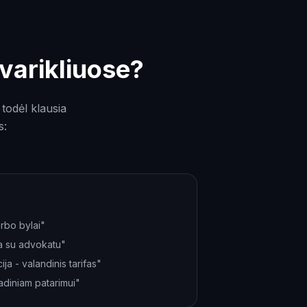
varikliuose?
todėl klausia
s:
rbo bylai"
a su advokatu"
ja - valandinis tarifas"
adiniam patarimui"