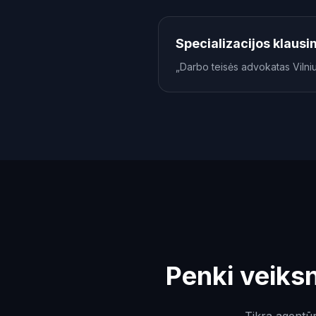
Specializacijos klau
„Darbo teisės advokatas Vilni
Penki veiksn