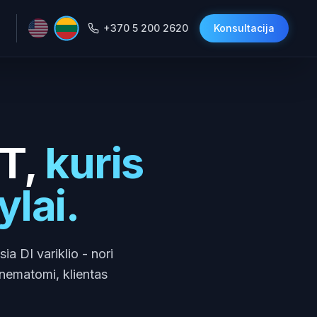
+370 5 200 2620
Konsultacija
T,
kuris
ylai.
a DI variklio - nori
 nematomi, klientas