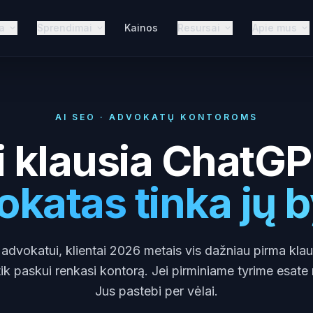
a
Sprendimai
Kainos
Resursai
Apie mus
AI SEO · ADVOKATŲ KONTOROMS
i klausia ChatGP
katas tinka jų b
dvokatui, klientai 2026 metais vis dažniau pirma klausi
 tik paskui renkasi kontorą. Jei pirminiame tyrime esate
Jus pastebi per vėlai.