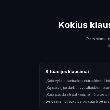
Kokius klau
Pirminiame t
p
Situacijos klausimai
„Kaip vyksta santuokos nutraukimas Lie
„Ką daryti, jei darbdavys atleidžia netei
„Kaip pasidalinti palikimu, jei nėra test
„Ar galima nutraukti darbo sutartį be pr