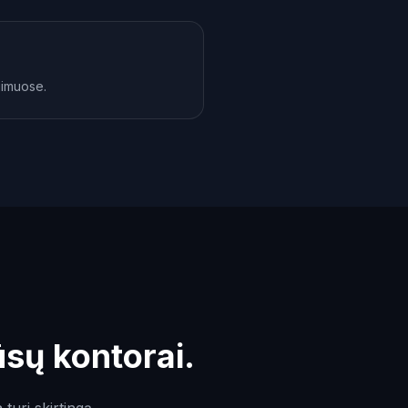
jimuose.
ūsų kontorai.