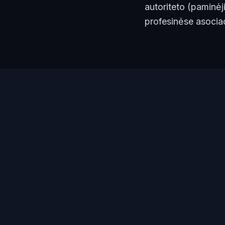
autoriteto (paminėj
profesinėse asociac