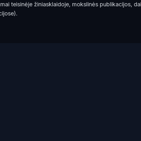
imai teisinėje žiniasklaidoje, mokslinės publikacijos, d
ijose).