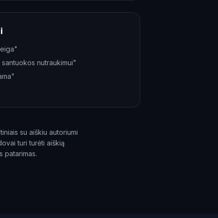
i
 eiga"
i santuokos nutraukimui"
jama"
"
ltiniais su aiškiu autoriumi
ovai turi turėti aiškią
s patarimas.