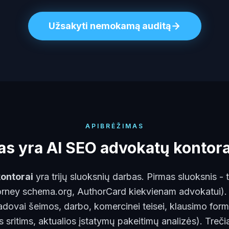
Užsakyti nemokamą auditą
APIBRĖŽIMAS
as yra AI SEO advokatų kontora
ontorai
yra trijų sluoksnių darbas. Pirmas sluoksnis - t
torney schema.org, AuthorCard kiekvienam advokatui). 
 vadovai šeimos, darbo, komercinei teisei, klausimo for
 sritims, aktualios įstatymų pakeitimų analizės). Treči