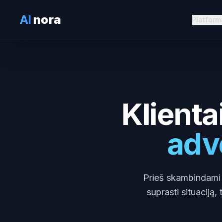
AI
nora
Platform
Klienta
advo
Prieš skambindami a
suprasti situaciją,