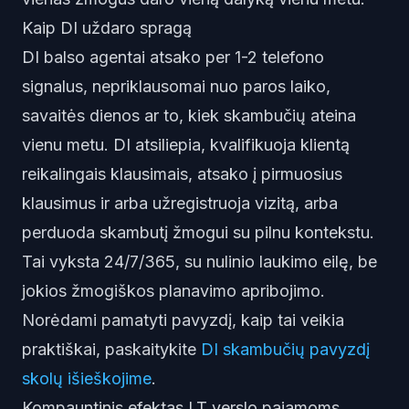
Kaip DI uždaro spragą
DI balso agentai atsako per 1-2 telefono
signalus, nepriklausomai nuo paros laiko,
savaitės dienos ar to, kiek skambučių ateina
vienu metu. DI atsiliepia, kvalifikuoja klientą
reikalingais klausimais, atsako į pirmuosius
klausimus ir arba užregistruoja vizitą, arba
perduoda skambutį žmogui su pilnu kontekstu.
Tai vyksta 24/7/365, su nulinio laukimo eilę, be
jokios žmogiškos planavimo apribojimo.
Norėdami pamatyti pavyzdį, kaip tai veikia
praktiškai, paskaitykite
DI skambučių pavyzdį
skolų išieškojime
.
Kompauntinis efektas LT verslo pajamoms