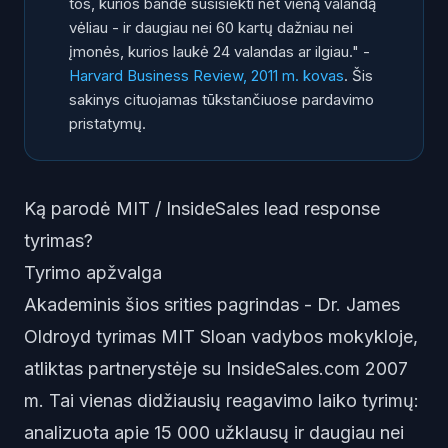
tos, kurios bandė susisiekti net vieną valandą
vėliau - ir daugiau nei 60 kartų dažniau nei
įmonės, kurios laukė 24 valandas ar ilgiau." -
Harvard Business Review, 2011 m. kovas
. Šis
sakinys cituojamas tūkstančiuose pardavimo
pristatymų.
Ką parodė MIT / InsideSales lead response
tyrimas?
Tyrimo apžvalga
Akademinis šios srities pagrindas - Dr. James
Oldroyd tyrimas MIT Sloan vadybos mokykloje,
atliktas partnerystėje su InsideSales.com 2007
m. Tai vienas didžiausių reagavimo laiko tyrimų:
analizuota apie 15 000 užklausų ir daugiau nei