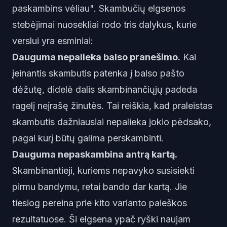
paskambins vėliau". Skambučių elgsenos
stebėjimai nuosekliai rodo tris dalykus, kurie
verslui yra esminiai:
Dauguma nepalieka balso pranešimo.
Kai
įeinantis skambutis patenka į balso pašto
dėžutę, didelė dalis skambinančiųjų padeda
ragelį neįrašę žinutės. Tai reiškia, kad praleistas
skambutis dažniausiai nepalieka jokio pėdsako,
pagal kurį būtų galima perskambinti.
Dauguma nepaskambina antrą kartą.
Skambinantieji, kuriems nepavyko susisiekti
pirmu bandymu, retai bando dar kartą. Jie
tiesiog pereina prie kito varianto paieškos
rezultatuose. Ši elgsena ypač ryški naujam