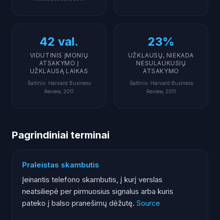
42 val.
23%
VIDUTINIS ĮMONIŲ
UŽKLAUSŲ, NIEKADA
ATSAKYMO Į
NESULAUKUSIŲ
UŽKLAUSĄ LAIKAS
ATSAKYMO
Šaltinis
:
Harvard Business
Šaltinis
:
Harvard Business
Review, 2011
Review, 2011
Pagrindiniai terminai
Praleistas skambutis
Įeinantis telefono skambutis, į kurį verslas
neatsiliepė per pirmuosius signalus arba kuris
pateko į balso pranešimų dėžutę.
Source