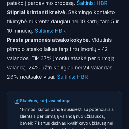
pateko į pardavimo procesą.
Šaltinis: HBR
Stipriai krintanti kreivė.
Sėkmingo kontakto
tikimybė nukrenta daugiau nei 10 kartų tarp 5 ir
10 minučių.
Šaltinis: HBR
Prasta pramonės atsako kokybė.
Vidutinis
pirmojo atsako laikas tarp tirtų įmonių - 42
valandos. Tik 37% įmonių atsakė per pirmąją
valandą. 24% užtruko ilgiau nei 24 valandas.
23% neatsakė visai.
Šaltinis: HBR
Skaičius, kurį visi cituoja
"Firmos, kurios bandė susisiekti su potencialiais
klientais per pirmąją valandą nuo užklausos,
beveik 7 kartus dažniau kvalifikavo užklausą nei