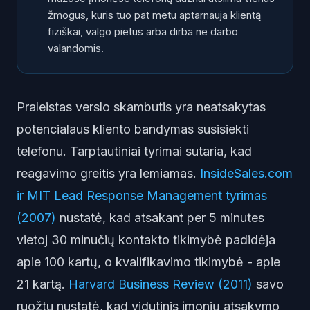
žmogus, kuris tuo pat metu aptarnauja klientą
Kiek kainuoja praleisti skambučiai tipiniam Lietuvos
fiziškai, valgo pietus arba dirba ne darbo
verslui?
valandomis.
Kurie tyrimai sutampa, o kurie skiriasi?
Kaip Lietuvos verslas gali uždaryti reagavimo spragą
2026?
Praleistas verslo skambutis yra neatsakytas
Dažnai užduodami klausimai
potencialaus kliento bandymas susisiekti
telefonu. Tarptautiniai tyrimai sutaria, kad
reagavimo greitis yra lemiamas.
InsideSales.com
ir MIT Lead Response Management tyrimas
(2007)
nustatė, kad atsakant per 5 minutes
vietoj 30 minučių kontakto tikimybė padidėja
apie 100 kartų, o kvalifikavimo tikimybė - apie
21 kartą.
Harvard Business Review (2011)
savo
ruožtu nustatė, kad vidutinis įmonių atsakymo