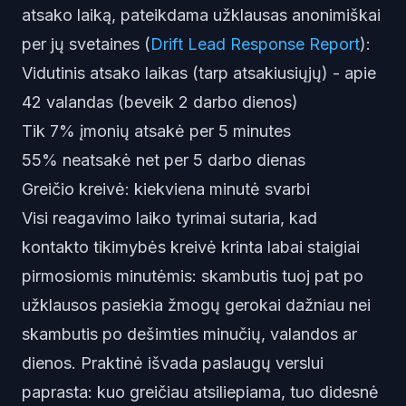
atsako laiką, pateikdama užklausas anonimiškai
per jų svetaines (
Drift Lead Response Report
):
Vidutinis atsako laikas (tarp atsakiusiųjų) - apie
42 valandas (beveik 2 darbo dienos)
Tik 7% įmonių atsakė per 5 minutes
55% neatsakė net per 5 darbo dienas
Greičio kreivė: kiekviena minutė svarbi
Visi reagavimo laiko tyrimai sutaria, kad
kontakto tikimybės kreivė krinta labai staigiai
pirmosiomis minutėmis: skambutis tuoj pat po
užklausos pasiekia žmogų gerokai dažniau nei
skambutis po dešimties minučių, valandos ar
dienos. Praktinė išvada paslaugų verslui
paprasta: kuo greičiau atsiliepiama, tuo didesnė