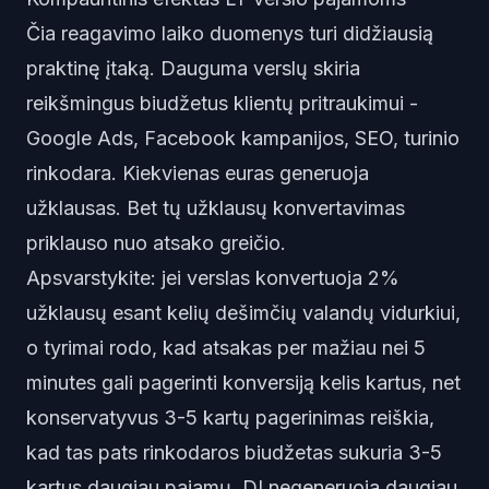
Čia reagavimo laiko duomenys turi didžiausią
praktinę įtaką. Dauguma verslų skiria
reikšmingus biudžetus klientų pritraukimui -
Google Ads, Facebook kampanijos, SEO, turinio
rinkodara. Kiekvienas euras generuoja
užklausas. Bet tų užklausų konvertavimas
priklauso nuo atsako greičio.
Apsvarstykite: jei verslas konvertuoja 2%
užklausų esant kelių dešimčių valandų vidurkiui,
o tyrimai rodo, kad atsakas per mažiau nei 5
minutes gali pagerinti konversiją kelis kartus, net
konservatyvus 3-5 kartų pagerinimas reiškia,
kad tas pats rinkodaros biudžetas sukuria 3-5
kartus daugiau pajamų. DI negeneruoja daugiau