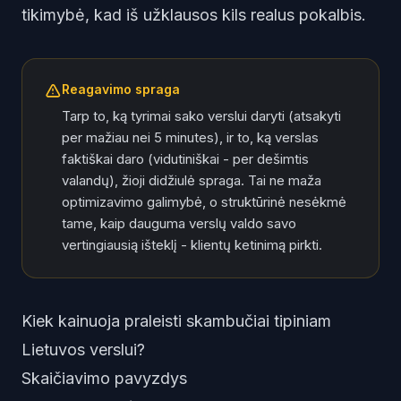
tikimybė, kad iš užklausos kils realus pokalbis.
Reagavimo spraga
Tarp to, ką tyrimai sako verslui daryti (atsakyti
per mažiau nei 5 minutes), ir to, ką verslas
faktiškai daro (vidutiniškai - per dešimtis
valandų), žioji didžiulė spraga. Tai ne maža
optimizavimo galimybė, o struktūrinė nesėkmė
tame, kaip dauguma verslų valdo savo
vertingiausią išteklį - klientų ketinimą pirkti.
Kiek kainuoja praleisti skambučiai tipiniam
Lietuvos verslui?
Skaičiavimo pavyzdys