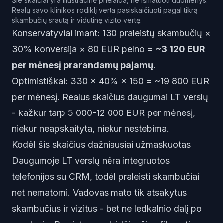
Šie skaičiai yra iliustracinė prielaida, ne išmatuoti duomenys.
Realų savo klinikos rodiklį verta pasiskaičiuoti pagal tikrą
skambučių srautą ir vidutinę vizito vertę.
Konservatyviai imant: 130 praleistų skambučių ×
30% konversija × 80 EUR pelno =
~3 120 EUR
per mėnesį prarandamų pajamų
.
Optimistiškai: 330 × 40% × 150 = ~19 800 EUR
per mėnesį. Realus skaičius daugumai LT verslų
- kažkur tarp 5 000-12 000 EUR per mėnesį,
niekur neapskaityta, niekur nestebima.
Kodėl šis skaičius dažniausiai užmaskuotas
Daugumoje LT verslų nėra integruotos
telefonijos su CRM, todėl praleisti skambučiai
net nematomi. Vadovas mato tik atsakytus
skambučius ir vizitus - bet ne ledkalnio dalį po