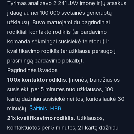
Tyrimas analizavo 2 241 JAV įmonę ir jų atsakus
į daugiau nei 100 000 svetainės generuotų
užklausų. Buvo matuojami du pagrindiniai
rodikliai: kontakto rodiklis (ar pardavimo
komanda sėkmingai susisiekė telefonu) ir
kvalifikavimo rodiklis (ar užklausa peraugo į
prasmingą pardavimo pokalbį).
Pagrindinės išvados
100x kontakto rodiklis.
Įmonės, bandžiusios
susisiekti per 5 minutes nuo užklausos, 100
kartų dažniau susisiekė nei tos, kurios laukė 30
minučių.
Šaltinis: HBR
21x kvalifikavimo rodiklis.
Užklausos,
kontaktuotos per 5 minutes, 21 kartą dažniau