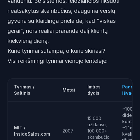
vandeniu. Be sistemos, leidžiančios fiksuoti
neatsakytus skambučius, dauguma verslų
gyvena su klaidinga prielaida, kad "viskas
gerai", nors realiai praranda dalį klientų
kiekvieną dieną.
Kurie tyrimai sutampa, o kurie skiriasi?
Visi reikšmingi tyrimai vienoje lentelėje:
Tyrimas /
Imties
Pagrind
Metai
Šaltinis
dydis
išvada
~100x
didesnė
15 000
kontakto
užklausų,
MIT /
~21x di
2007
100 000+
InsideSales.com
kvalifi
skambučio