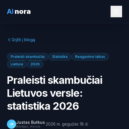
AI
nora
Grįžti į blogą
Praleisti skambučiai
Statistika
Reagavimo laikas
Lietuva
2026
Praleisti skambučiai
Lietuvos versle:
statistika 2026
Justas Butkus
·
2026 m. gegužės 18 d.
·
JB
Įkūrėjas, Ainora