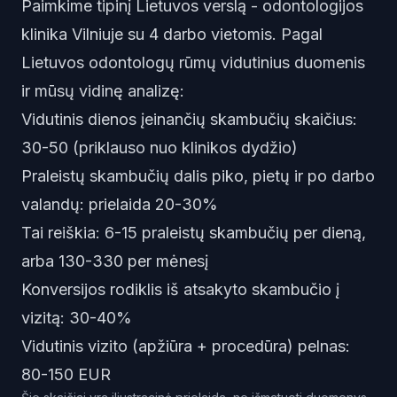
Paimkime tipinį Lietuvos verslą - odontologijos
klinika Vilniuje su 4 darbo vietomis. Pagal
Lietuvos odontologų rūmų vidutinius duomenis
ir mūsų vidinę analizę:
Vidutinis dienos įeinančių skambučių skaičius:
30-50 (priklauso nuo klinikos dydžio)
Praleistų skambučių dalis piko, pietų ir po darbo
valandų: prielaida 20-30%
Tai reiškia: 6-15 praleistų skambučių per dieną,
arba 130-330 per mėnesį
Konversijos rodiklis iš atsakyto skambučio į
vizitą: 30-40%
Vidutinis vizito (apžiūra + procedūra) pelnas:
80-150 EUR