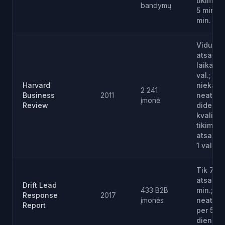
tikimybė
bandymų
5 min. v
min.
Vidutini
atsaky
laikas 
val.; 23
Harvard
niekada
2 241
Business
2011
neatsak
įmonė
Review
didesnė
kvalifi
tikimyb
atsakiu
1 val.
Tik 7%
atsakė 
Drift Lead
433 B2B
min.; 5
Response
2017
įmonės
neatsak
Report
per 5 d
dienas