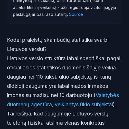
Lankytojų ar užklausų dalis (procentais), kurie
atlieka tikslinį veiksmą - užsiregistruoja vizitui, įsigyja
paslaugą ar pasirašo sutartį.
Source
Kodėl praleistų skambučių statistika svarbi
Lietuvos verslui?
Lietuvos verslo struktūra labai specifiška: pagal
oficialiosios statistikos duomenis šalyje veikia
daugiau nei 110 tūkst. ūkio subjektų, iš kurių
didžioji dauguma yra labai mažos ir mažos
įmonės su mažiau nei 10 darbuotojų (
Valstybės
duomenų agentūra, veikiantys ūkio subjektai
).
Tai reiškia, kad daugumoje Lietuvos verslų
telefoną fiziškai atsiima vienas konkretus