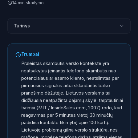
14
min
skaitymo
Turinys
Kodėl praleistų skambučių statistika svarbi Lietuvos
verslui?
Trumpai
Koks yra Lietuvos verslo kontekstas (Statistikos
Praleistas skambutis verslo kontekste yra
departamento duomenys)?
neatsakytas įeinantis telefono skambutis nuo
Ką nustatė Harvard Business Review 5 minučių
potencialaus ar esamo kliento, neatsiimtas per
taisyklės tyrimas?
pirmuosius signalus arba sklandantis balso
Ką parodė MIT / InsideSales lead response tyrimas?
pranešimo dėžutėje. Lietuvos verslams tai
Kaip Lietuva atrodo ES kontekste pagal
didžiausia neatpažinta pajamų skylė: tarptautiniai
skaitmenizacijos duomenis?
tyrimai (MIT / InsideSales.com, 2007) rodo, kad
Kiek skambinančiųjų palieka balso pranešimą ar
reagavimas per 5 minutes vietoj 30 minučių
paskambina vėl?
padidina kontakto tikimybę apie 100 kartų.
Kodėl reagavimo greitis veikia klientų pasitenkinimą?
Lietuvoje problemą gilina verslo struktūra, nes
mažose įmonėse telefoną dažnai atsiima vienas
Kaip greitai realiai atsako vidutinis verslas (Drift)?