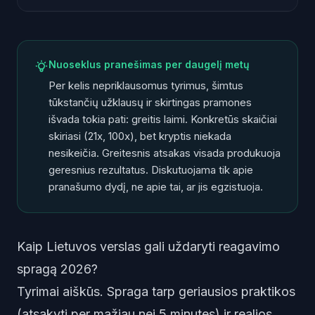
Nuoseklus pranešimas per daugelį metų
Per kelis nepriklausomus tyrimus, šimtus
tūkstančių užklausų ir skirtingas pramones
išvada tokia pati: greitis laimi. Konkretūs skaičiai
skiriasi (21x, 100x), bet kryptis niekada
nesikeičia. Greitesnis atsakas visada produkuoja
geresnius rezultatus. Diskutuojama tik apie
pranašumo dydį, ne apie tai, ar jis egzistuoja.
Kaip Lietuvos verslas gali uždaryti reagavimo
spragą 2026?
Tyrimai aiškūs. Spraga tarp geriausios praktikos
(atsakyti per mažiau nei 5 minutes) ir realios