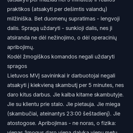
praktikos (atsakyti per dešimtis valandų)
milžiniška. Bet duomenų supratimas - lengvoji
dalis. Spragą uždaryti - sunkioji dalis, nes ji
atsiranda ne dėl nežinojimo, o dėl operacinių
apribojimų.
Kodėl žmogiškos komandos negali uždaryti
spragos
Lietuvos MVĮ savininkai ir darbuotojai negali
atsakyti į kiekvieną skambutį per 5 minutes, nes
daro kitus darbus. Jie kalba kitame skambutyje.
Jie su klientu prie stalo. Jie pietauja. Jie miega
(skambučiai, ateinantys 23:00 šeštadienį). Jie
atostogose. Apribojimas - ne noras, o fizika:
vienas žmogus daro vieną dalyką vienu metu.