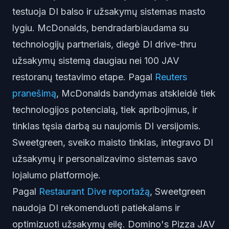
testuoja DI balso ir užsakymų sistemas masto
lygiu. McDonalds, bendradarbiaudama su
technologijų partneriais, diegė DI drive-thru
užsakymų sistemą daugiau nei 100 JAV
restoranų testavimo etape. Pagal
Reuters
pranešimą
, McDonalds bandymas atskleidė tiek
technologijos potencialą, tiek apribojimus, ir
tinklas tęsia darbą su naujomis DI versijomis.
Sweetgreen, sveiko maisto tinklas, integravo DI
užsakymų ir personalizavimo sistemas savo
lojalumo platformoje.
Pagal
Restaurant Dive reportažą
, Sweetgreen
naudoja DI rekomenduoti patiekalams ir
optimizuoti užsakymų eilę. Domino's Pizza JAV