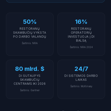
papildomo administratoriaus?
Kokios yra DI rezervacijų sistemos rizikos ir
apribojimai?
50%
16%
Kaip pradėti diegti DI rezervacijų sistemą restorane?
RESTORANŲ
RESTORANŲ
SKAMBUČIŲ VYKSTA
OPERATORIŲ
PO DARBO VALANDŲ
INVESTUOJA Į DI
BALSĄ
Šaltinis
:
NRA
Šaltinis
:
NRA 2024
80 mlrd. $
24/7
DI SUTAUPYS
DI SISTEMOS DARBO
SKAMBUČIŲ
LAIKAS
CENTRAMS IKI 2026
Šaltinis
:
McKinsey
Šaltinis
:
Gartner