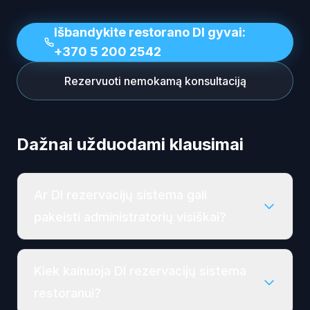
Išbandykite restorano DI gyvai:
+370 5 200 2542
Rezervuoti nemokamą konsultaciją
Dažnai užduodami klausimai
Ar DI rezervacijų sistema gali
pakeisti administratorių visiškai?
Kiek kainuoja DI rezervacijų sistema
restoranui?