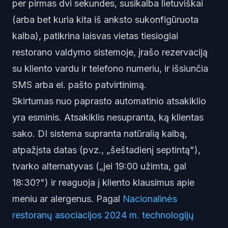
per pirmas dvi sekundes, susikalba lietuviškai
(arba bet kuria kita iš anksto sukonfigūruota
kalba), patikrina laisvas vietas tiesiogiai
restorano valdymo sistemoje, įrašo rezervaciją
su kliento vardu ir telefono numeriu, ir išsiunčia
SMS arba el. pašto patvirtinimą.
Skirtumas nuo paprasto automatinio atsakiklio
yra esminis. Atsakiklis nesupranta, ką klientas
sako. DI sistema supranta natūralią kalbą,
atpažįsta datas (pvz., „šeštadienį septintą"),
tvarko alternatyvas („jei 19:00 užimta, gal
18:30?") ir reaguoja į kliento klausimus apie
meniu ar alergenus. Pagal
Nacionalinės
restoranų asociacijos 2024 m. technologijų