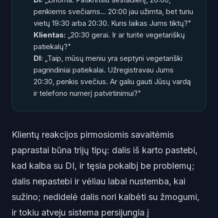
penkiems svečiams... 20:00 jau užimta, bet turiu
vietų 19:30 arba 20:30. Kuris laikas Jums tiktų?"
Klientas:
„20:30 gerai. Ir ar turite vegetariškų
patiekalų?"
DI:
„Taip, mūsų meniu yra septyni vegetariški
pagrindiniai patiekalai. Užregistravau Jums
20:30, penkis svečius. Ar galiu gauti Jūsų vardą
ir telefono numerį patvirtinimui?"
Klientų reakcijos pirmosiomis savaitėmis
paprastai būna trijų tipų: dalis iš karto pastebi,
kad kalba su DI, ir tęsia pokalbį be problemų;
dalis nepastebi ir vėliau labai nustemba, kai
sužino; nedidelė dalis nori kalbėti su žmogumi,
ir tokiu atveju sistema persijungia į