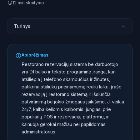
12
min
skaitymo
Turinys
Kas yra DI rezervacijų sistema be darbuotojo?
Kaip veikia DI rezervacijų sistema žingsnis po
Apibrėžimas
žingsnio?
Restorano rezervacijų sistema be darbuotojo
Kodėl restoranai vis dažniau pereina prie
yra DI balso ir teksto programinė įranga, kuri
automatizuotų rezervacijų?
atsiliepia į telefono skambučius ir žinutes,
Kaip DI sistema integruojasi su POS ir rezervacijų
patikrina staliukų prieinamumą realiu laiku, įrašo
platformomis?
rezervaciją į restorano sistemą ir išsiunčia
Kokie pasauliniai pavyzdžiai patvirtina, kad sistema
patvirtinimą be jokio žmogaus įsikišimo. Ji veikia
veikia?
24/7, kalba keliomis kalbomis, jungiasi prie
Kaip ši sistema veikia Lietuvos restoranų kontekste?
populiarių POS ir rezervacijų platformų, ir
Ką jaučia klientas kalbėdamas su DI rezervacijų
kainuoja gerokai mažiau nei papildomas
sistema?
administratorius.
Kiek sutaupo restoranas, naudodamas DI vietoj