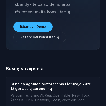
Išbandykite balso demo arba
užsirezervuokite konsultaciją.
Išbandyti Demo
Rezervuoti konsultaciją
Susiję straipsniai
DI balso agentas restoranams Lietuvoje 2026:
12 geriausių sprendimų
Palyginimas: Slang AI, Kea, OpenTable, Resy, Tock,
Žangalis, Ziruk, Chamelo, Tyvi.lt, Wolt/Bolt Food,
AINORA.