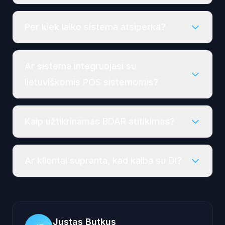
Per kiek laiko sistema atsiperka?
Ar sistema integruojasi su
lietuviškomis POS sistemomis?
Kaip užtikrinamas BDAR atitikimas?
Ar klientai supranta, kad kalba su DI?
Justas Butkus