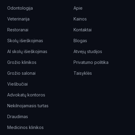
Odontologija
Apie
Veterinarija
Kainos
Restoranai
Kontaktai
Skolų išieškojimas
Blogas
AI skolų išieškojimas
Atvejų studijos
Grožio klinikos
Privatumo politika
Grožio salonai
Taisyklės
Viešbučiai
Advokatų kontoros
Nekilnojamasis turtas
Draudimas
Medicinos klinikos