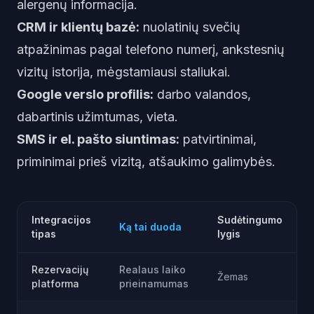
alergenų informacija.
CRM ir klientų bazė:
nuolatinių svečių
atpažinimas pagal telefono numerį, ankstesnių
vizitų istorija, mėgstamiausi staliukai.
Google verslo profilis:
darbo valandos,
dabartinis užimtumas, vieta.
SMS ir el. pašto siuntimas:
patvirtinimai,
priminimai prieš vizitą, atšaukimo galimybės.
Integracijos
Sudėtingumo
Ką tai duoda
tipas
lygis
Rezervacijų
Realaus laiko
Žemas
platforma
prieinamumas