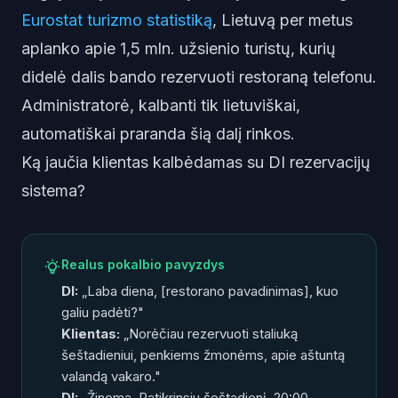
Eurostat turizmo statistiką
, Lietuvą per metus
aplanko apie 1,5 mln. užsienio turistų, kurių
didelė dalis bando rezervuoti restoraną telefonu.
Administratorė, kalbanti tik lietuviškai,
automatiškai praranda šią dalį rinkos.
Ką jaučia klientas kalbėdamas su DI rezervacijų
sistema?
Realus pokalbio pavyzdys
DI:
„Laba diena, [restorano pavadinimas], kuo
galiu padėti?"
Klientas:
„Norėčiau rezervuoti staliuką
šeštadieniui, penkiems žmonėms, apie aštuntą
valandą vakaro."
DI:
„Žinoma. Patikrinsiu šeštadienį, 20:00,