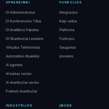
SPRENDIMAI
FUNKCIJOS
DI Administratorius
Integracijos
DI Konferencinis Tiltas
Kaip veikia
DI Analitikos Paketas
Platforma
DI Skambučiai Leadams
Funkcijos
Virtualus Telefonistas
Saugumas
Automatinis Atsakiklis
Įmonėms
AI agentas
AI balsas verslui
AI skambučiai verslui
Praleisti skambučiai
INDUSTRIJOS
ĮMONĖ