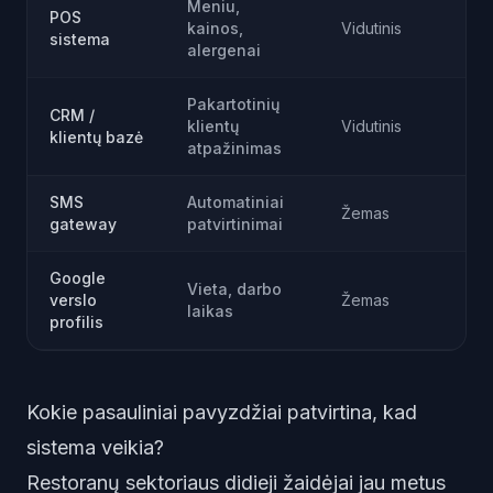
Meniu,
POS
kainos,
Vidutinis
sistema
alergenai
Pakartotinių
CRM /
klientų
Vidutinis
klientų bazė
atpažinimas
SMS
Automatiniai
Žemas
gateway
patvirtinimai
Google
Vieta, darbo
verslo
Žemas
laikas
profilis
Kokie pasauliniai pavyzdžiai patvirtina, kad
sistema veikia?
Restoranų sektoriaus didieji žaidėjai jau metus