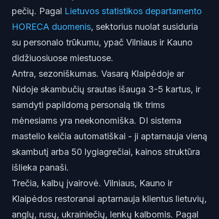
pečių. Pagal
Lietuvos statistikos departamento
HORECA duomenis
, sektorius nuolat susiduria
su personalo trūkumu, ypač Vilniaus ir Kauno
didžiuosiuose miestuose.
Antra, sezoniškumas. Vasarą Klaipėdoje ar
Nidoje skambučių srautas išauga 3-5 kartus, ir
samdyti papildomą personalą tik trims
mėnesiams yra neekonomiška. DI sistema
mastelio keičia automatiškai - ji aptarnauja vieną
skambutį arba 50 lygiagrečiai, kainos struktūra
išlieka panaši.
Trečia, kalbų įvairovė. Vilniaus, Kauno ir
Klaipėdos restoranai aptarnauja klientus lietuvių,
anglų, rusų, ukrainiečių, lenkų kalbomis. Pagal