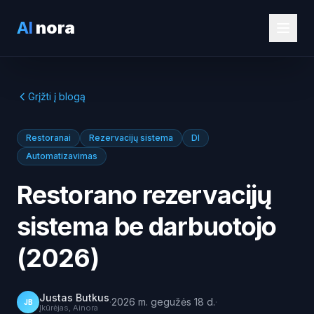
AI
nora
Grįžti į blogą
Restoranai
Rezervacijų sistema
DI
Automatizavimas
Restorano rezervacijų
sistema be darbuotojo
(2026)
Justas Butkus
·
2026 m. gegužės 18 d.
·
JB
Įkūrėjas, Ainora