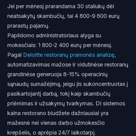
Jei per mėnesį prarandama 30 staliukų dėl
neatsakytų skambučių, tai 4 800-9 600 eurų
prarastų pajamų.
Papildomo administratoriaus alyga su
mokesčiais: 1 800-2 400 eurų per mėnesį.
Pagal
Deloitte restoranų pramonės analizę
,
automatizavimas mažose ir vidutinėse restoranų
grandinėse generuoja 8-15% operacinių
sąnaudų sumažėjimą, jeigu jis sukoncentruotas į
pasikartojantį darbą, tokį kaip skambučių
priėmimas ir užsakymų tvarkymas. DI sistemos
kaina restorano biudžete dažniausiai yra
mažesnė nei vienas darbo užmokesčio
krepšelis, o aprėpia 24/7 laikotarpį.