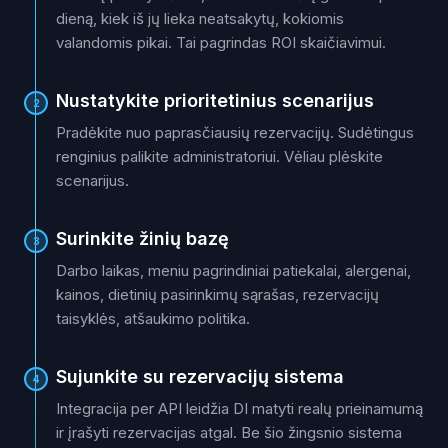
dieną, kiek iš jų lieka neatsakytų, kokiomis
valandomis pikai. Tai pagrindas ROI skaičiavimui.
Nustatykite prioritetinius scenarijus
2
Pradėkite nuo paprasčiausių rezervacijų. Sudėtingus
renginius palikite administratoriui. Vėliau plėskite
scenarijus.
Surinkite žinių bazę
3
Darbo laikas, meniu pagrindiniai patiekalai, alergenai,
kainos, dietinių pasirinkimų sąrašas, rezervacijų
taisyklės, atšaukimo politika.
Sujunkite su rezervacijų sistema
4
Integracija per API leidžia DI matyti realų prieinamumą
ir įrašyti rezervacijas atgal. Be šio žingsnio sistema