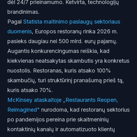
dėl 24/7 prieinamumo. Ketvirta, technologijų
brandinimas.
Pagal
Statista maitinimo paslaugų sektoriaus
duomenis
, Europos restoranų rinka 2026 m.
pasieks daugiau nei 500 mlrd. eurų pajamų.
Augantis konkurencingumas reiškia, kad
kiekvienas neatsakytas skambutis yra konkretus
nuostolis. Restoranas, kuris atsako 100%
skambučių, turi struktūrinį pranašumą prieš tą,
kuris atsako 70%.
McKinsey ataskaitoje „Restaurants Reopen,
Reimagined"
nurodoma, kad restoranų sektorius
po pandemijos pereina prie skaitmeninių
kontaktinių kanalų ir automatizuoto klientų