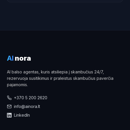
AI
nora
AI balso agentas, kuris atsiliepia į skambučius 24/7,
rezervuoja susitikimus ir praleistus skambučius paverčia
pajamomis.
+370 5 200 2620
info@ainora.lt
LinkedIn