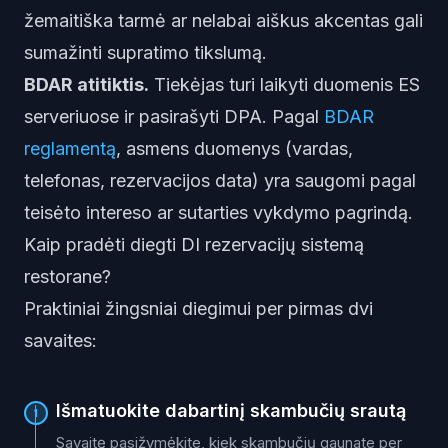
žemaitiška tarmė ar nelabai aiškus akcentas gali
sumažinti supratimo tikslumą.
BDAR atitiktis.
Tiekėjas turi laikyti duomenis ES
serveriuose ir pasirašyti DPA. Pagal
BDAR
reglamentą
, asmens duomenys (vardas,
telefonas, rezervacijos data) yra saugomi pagal
teisėto intereso ar sutarties vykdymo pagrindą.
Kaip pradėti diegti DI rezervacijų sistemą
restorane?
Praktiniai žingsniai diegimui per pirmas dvi
savaites:
Išmatuokite dabartinį skambučių srautą
1
Savaitę pasižymėkite, kiek skambučių gaunate per