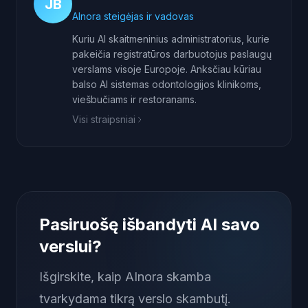
JB
AInora steigėjas ir vadovas
Kuriu AI skaitmeninius administratorius, kurie
pakeičia registratūros darbuotojus paslaugų
verslams visoje Europoje. Anksčiau kūriau
balso AI sistemas odontologijos klinikoms,
viešbučiams ir restoranams.
Visi straipsniai
Pasiruošę išbandyti AI savo
verslui?
Išgirskite, kaip AInora skamba
tvarkydama tikrą verslo skambutį.