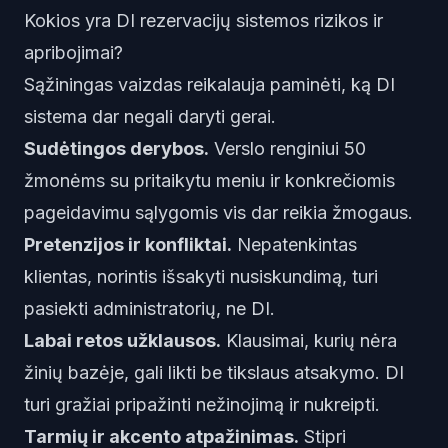
Kokios yra DI rezervacijų sistemos rizikos ir
apribojimai?
Sąžiningas vaizdas reikalauja paminėti, ką DI
sistema dar negali daryti gerai.
Sudėtingos derybos.
Verslo renginiui 50
žmonėms su pritaikytu meniu ir konkrečiomis
pageidavimu sąlygomis vis dar reikia žmogaus.
Pretenzijos ir konfliktai.
Nepatenkintas
klientas, norintis išsakyti nusiskundimą, turi
pasiekti administratorių, ne DI.
Labai retos užklausos.
Klausimai, kurių nėra
žinių bazėje, gali likti be tikslaus atsakymo. DI
turi gražiai pripažinti nežinojimą ir nukreipti.
Tarmių ir akcento atpažinimas.
Stipri