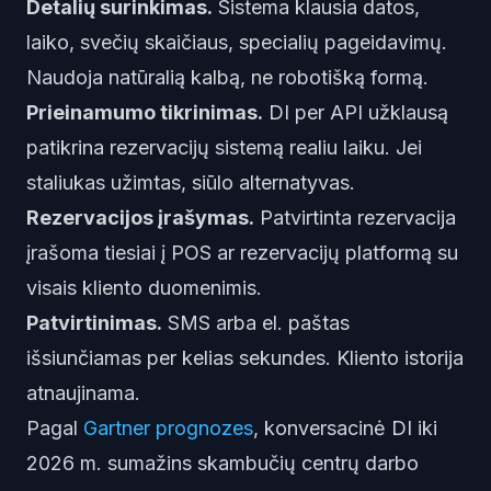
Detalių surinkimas.
Sistema klausia datos,
laiko, svečių skaičiaus, specialių pageidavimų.
Naudoja natūralią kalbą, ne robotišką formą.
Prieinamumo tikrinimas.
DI per API užklausą
patikrina rezervacijų sistemą realiu laiku. Jei
staliukas užimtas, siūlo alternatyvas.
Rezervacijos įrašymas.
Patvirtinta rezervacija
įrašoma tiesiai į POS ar rezervacijų platformą su
visais kliento duomenimis.
Patvirtinimas.
SMS arba el. paštas
išsiunčiamas per kelias sekundes. Kliento istorija
atnaujinama.
Pagal
Gartner prognozes
, konversacinė DI iki
2026 m. sumažins skambučių centrų darbo