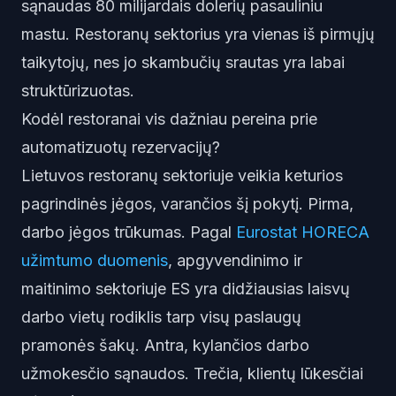
sąnaudas 80 milijardais dolerių pasauliniu
mastu. Restoranų sektorius yra vienas iš pirmųjų
taikytojų, nes jo skambučių srautas yra labai
struktūrizuotas.
Kodėl restoranai vis dažniau pereina prie
automatizuotų rezervacijų?
Lietuvos restoranų sektoriuje veikia keturios
pagrindinės jėgos, varančios šį pokytį. Pirma,
darbo jėgos trūkumas. Pagal
Eurostat HORECA
užimtumo duomenis
, apgyvendinimo ir
maitinimo sektoriuje ES yra didžiausias laisvų
darbo vietų rodiklis tarp visų paslaugų
pramonės šakų. Antra, kylančios darbo
užmokesčio sąnaudos. Trečia, klientų lūkesčiai