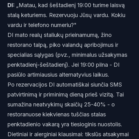
DI:
„Matau, kad šeštadienį 19:00 turime laisvą
stalą keturiems. Rezervuoju Jūsų vardu. Kokiu
vardu ir telefono numeriu?"
DI mato realų staliukų prieinamumą, žino
restorano talpą, piko valandų apribojimus ir
specialias sąlygas (pvz., minimalus užsakymas
penktadienį-šeštadienį). Jei 19:00 pilna - DI
pasiūlo artimiausius alternatyvius laikus.
Po rezervacijos DI automatiškai siunčia SMS
patvirtinimą ir priminimą dieną prieš vizitą. Tai
sumažina neatvykimų skaičių 25-40% - o
restoranuose kiekvienas tuščias stalas
penktadienio vakarą yra tiesioginis nuostolis.
Dietiniai ir alerginiai klausimai: tikslūs atsakymai