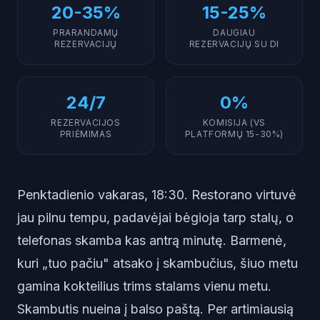
20-35%
15-25%
PRARANDAMŲ
DAUGIAU
REZERVACIJŲ
REZERVACIJŲ SU DI
24/7
0%
REZERVACIJOS
KOMISIJA (VS
PRIĖMIMAS
PLATFORMŲ 15-30%)
Penktadienio vakaras, 18:30. Restorano virtuvė
jau pilnu tempu, padavėjai bėgioja tarp stalų, o
telefonas skamba kas antrą minutę. Barmenė,
kuri „tuo pačiu" atsako į skambučius, šiuo metu
gamina kokteilius trims stalams vienu metu.
Skambutis nueina į balso paštą. Per artimiausią