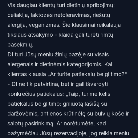
Vis daugiau klientų turi dietinių apribojimų:
celiakija, laktozės netoleravimas, riešutų
alergija, veganizmas. Šie klausimai reikalauja
tikslaus atsakymo - klaida gali turėti rimtų
pasekmių.
DI turi Jūsų meniu žinių bazėje su visais
alergenais ir dietinėmis kategorijomis. Kai
klientas klausia „Ar turite patiekalų be glitimo?"
- DI ne tik patvirtina, bet ir gali išvardyti
konkrečius patiekalus: „Taip, turime kelis
patiekalus be glitimo: griliuotą lašišą su
daržovėmis, antienos krūtinėlę su bulvių koše ir
salotų pasirinkimą. Ar norėtumėte, kad
pažymėčiau Jūsų rezervacijoje, jog reikia meniu