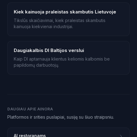
Kiek kainuoja praleistas skambutis Lietuvoje
Tikslūs skaičiavimai, kiek praleistas skambutis
kainuoja kiekvienai industrijai.
Daugiakalbis DI Baltijos verslui
Kaip DI aptarnauja klientus keliomis kalbomis be
papildomų darbuotojų.
DAUGIAU APIE AINORA
Platformos ir srities puslapiai, susiję su šiuo straipsniu.
AI restoranams