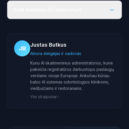
Kiek kainuoja DI restoranui?
Justas Butkus
JB
AInora steigėjas ir vadovas
Kuriu AI skaitmeninius administratorius, kurie
pakeičia registratūros darbuotojus paslaugų
verslams visoje Europoje. Anksčiau kūriau
balso AI sistemas odontologijos klinikoms,
viešbučiams ir restoranams.
Visi straipsniai