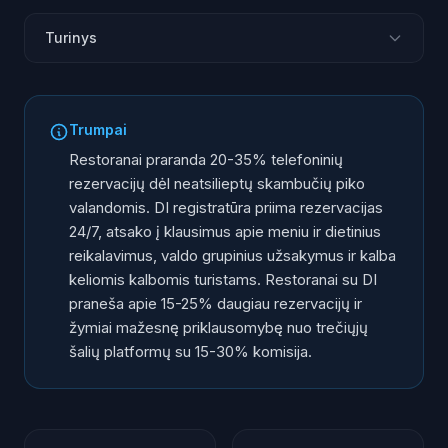
Turinys
Restorano telefono problema: virtuvė prieš ragelį
Staliukų rezervacijos automatizavimas
Trumpai
Dietiniai ir alerginiai klausimai: tikslūs atsakymai
Restoranai praranda 20-35% telefoninių
Grupiniai renginiai ir privatūs vakarėliai
rezervacijų dėl neatsilieptų skambučių piko
valandomis. DI registratūra priima rezervacijas
Piko valandų valdymas: kai skambina visi vienu metu
24/7, atsako į klausimus apie meniu ir dietinius
Daugiakalbis aptarnavimas turistams
reikalavimus, valdo grupinius užsakymus ir kalba
ROI restoranui: skaičiai
keliomis kalbomis turistams. Restoranai su DI
praneša apie 15-25% daugiau rezervacijų ir
žymiai mažesnę priklausomybę nuo trečiųjų
šalių platformų su 15-30% komisija.