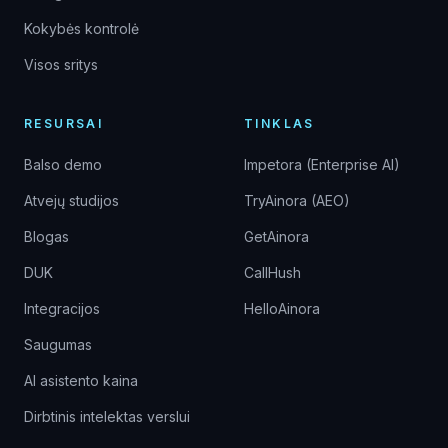
Kokybės kontrolė
Visos sritys
RESURSAI
TINKLAS
Balso demo
Impetora (Enterprise AI)
Atvejų studijos
TryAinora (AEO)
Blogas
GetAinora
DUK
CallHush
Integracijos
HelloAinora
Saugumas
AI asistento kaina
Dirbtinis intelektas verslui