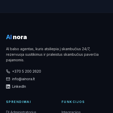
AI
nora
AI balso agentas, kuris atsiliepia į skambučius 24/7,
rezervuoja susitikimus ir praleistus skambučius paverčia
pajamomis.
+370 5 200 2620
info@ainora.lt
LinkedIn
SPRENDIMAI
FUNKCIJOS
DI Administratorius
Integracijos