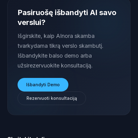
Pasiruošę išbandyti AI savo
verslui?
Išgirskite, kaip AInora skamba
tvarkydama tikrą verslo skambutį.
Išbandykite balso demo arba
užsirezervuokite konsultaciją.
Išbandyti Demo
Rezervuoti konsultaciją