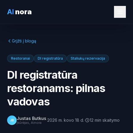
AI
nora
Grįžti į blogą
Restoranai
DI registratūra
Staliukų rezervacija
DI registratūra
restoranams: pilnas
vadovas
Justas Butkus
·
2026 m. kovo 18 d.
·
12
min
skaitymo
JB
Įkūrėjas, Ainora