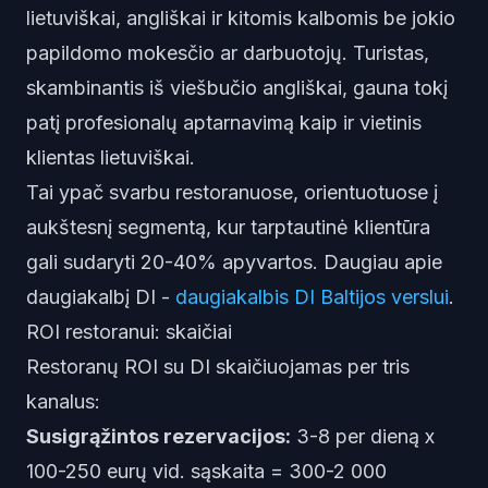
lietuviškai, angliškai ir kitomis kalbomis be jokio
papildomo mokesčio ar darbuotojų. Turistas,
skambinantis iš viešbučio angliškai, gauna tokį
patį profesionalų aptarnavimą kaip ir vietinis
klientas lietuviškai.
Tai ypač svarbu restoranuose, orientuotuose į
aukštesnį segmentą, kur tarptautinė klientūra
gali sudaryti 20-40% apyvartos. Daugiau apie
daugiakalbį DI -
daugiakalbis DI Baltijos verslui
.
ROI restoranui: skaičiai
Restoranų ROI su DI skaičiuojamas per tris
kanalus:
Susigrąžintos rezervacijos:
3-8 per dieną x
100-250 eurų vid. sąskaita = 300-2 000