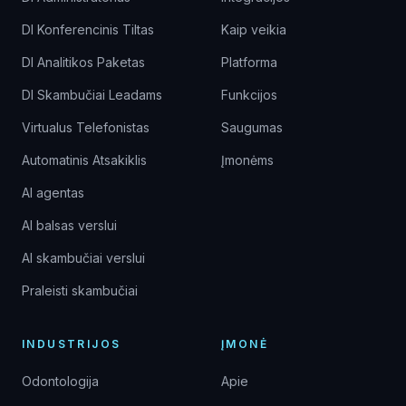
DI Konferencinis Tiltas
Kaip veikia
DI Analitikos Paketas
Platforma
DI Skambučiai Leadams
Funkcijos
Virtualus Telefonistas
Saugumas
Automatinis Atsakiklis
Įmonėms
AI agentas
AI balsas verslui
AI skambučiai verslui
Praleisti skambučiai
INDUSTRIJOS
ĮMONĖ
Odontologija
Apie