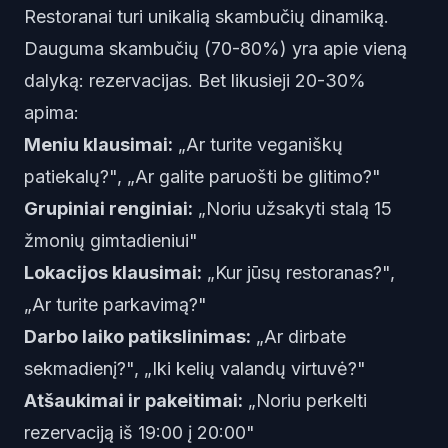
Restoranai turi unikalią skambučių dinamiką.
Dauguma skambučių (70-80%) yra apie vieną
dalyką: rezervacijas. Bet likusieji 20-30%
apima:
Meniu klausimai:
„Ar turite veganiškų
patiekalų?", „Ar galite paruošti be glitimo?"
Grupiniai renginiai:
„Noriu užsakyti stalą 15
žmonių gimtadieniui"
Lokacijos klausimai:
„Kur jūsų restoranas?",
„Ar turite parkavimą?"
Darbo laiko patikslinimas:
„Ar dirbate
sekmadienį?", „Iki kelių valandų virtuvė?"
Atšaukimai ir pakeitimai:
„Noriu perkelti
rezervaciją iš 19:00 į 20:00"