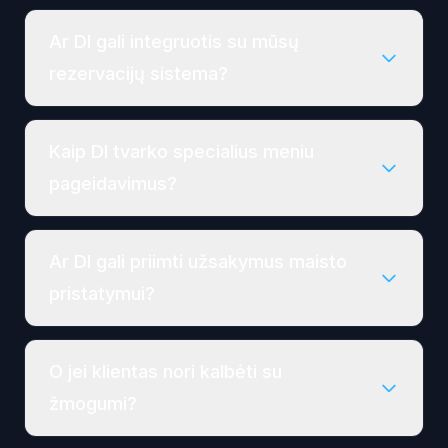
Ar DI gali integruotis su mūsų
rezervacijų sistema?
Kaip DI tvarko specialius meniu
pageidavimus?
Ar DI gali priimti užsakymus maisto
pristatymui?
O jei klientas nori kalbėti su
žmogumi?