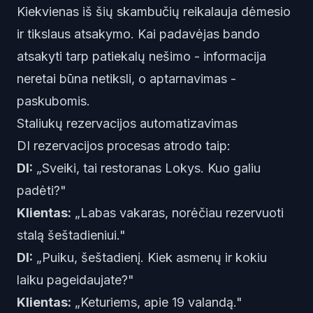
Kiekvienas iš šių skambučių reikalauja dėmesio
ir tikslaus atsakymo. Kai padavėjas bando
atsakyti tarp patiekalų nešimo - informacija
neretai būna netiksli, o aptarnavimas -
paskubomis.
Staliukų rezervacijos automatizavimas
DI rezervacijos procesas atrodo taip:
DI:
„Sveiki, tai restoranas Lokys. Kuo galiu
padėti?"
Klientas:
„Labas vakaras, norėčiau rezervuoti
stalą šeštadieniui."
DI:
„Puiku, šeštadienį. Kiek asmenų ir kokiu
laiku pageidaujate?"
Klientas:
„Keturiems, apie 19 valandą."