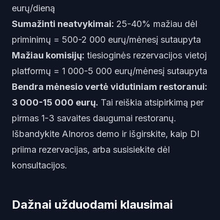
eurų/dieną
Sumažinti neatvykimai:
25-40% mažiau dėl
priminimų = 500-2 000 eurų/mėnesį sutaupyta
Mažiau komisijų:
tiesioginės rezervacijos vietoj
platformų = 1 000-5 000 eurų/mėnesį sutaupyta
Bendra mėnesio vertė vidutiniam restoranui:
3 000-15 000 eurų.
Tai reiškia atsipirkimą per
pirmas 1-3 savaites daugumai restoranų.
Išbandykite AInoros demo
ir išgirskite, kaip DI
priima rezervacijas, arba
susisiekite dėl
konsultacijos
.
Dažnai užduodami klausimai