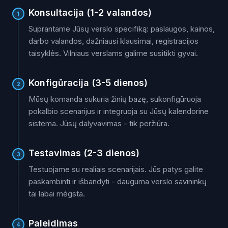
Konsultacija (1-2 valandos)
1
Suprantame Jūsų verslo specifiką: paslaugos, kainos,
darbo valandos, dažniausi klausimai, registracijos
taisyklės. Vilniaus verslams galime susitikti gyvai.
Konfigūracija (3-5 dienos)
2
Mūsų komanda sukuria žinių bazę, sukonfigūruoja
pokalbio scenarijus ir integruoja su Jūsų kalendorine
sistema. Jūsų dalyvavimas - tik peržiūra.
Testavimas (2-3 dienos)
3
Testuojame su realiais scenarijais. Jūs patys galite
paskambinti ir išbandyti - dauguma verslo savininkų
tai labai mėgsta.
Paleidimas
4