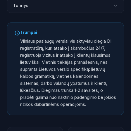
Turinys
DI registratūra Vilniaus kontekste
Kas Vilniuje jau naudoja
Trumpai
Kodėl vietinis tiekėjas pranašesnis
Vilniaus paslaugų verslai vis aktyviau diegia DI
Kaip tai veikia praktiškai
registratūrą, kuri atsako į skambučius 24/7,
registruoja vizitus ir atsako į klientų klausimus
Diegimo procesas Vilniaus verslui
lietuviškai. Vietinis tiekėjas pranašesnis, nes
Kainų realybė
supranta Lietuvos verslo specifiką: lietuvių
Ar tai tinka Jūsų verslui
kalbos gramatiką, vietines kalendorines
sistemas, darbo valandų ypatumus ir klientų
lūkesčius. Diegimas trunka 1-2 savaites, o
pradėti galima nuo naktinio padengimo be jokios
rizikos dabartinėms operacijoms.