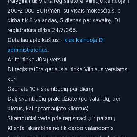
Palyginimui: viena registratorė Vilniuje kainuoja 1
200-2 000 EUR/mėn. su visais mokesčiais, o
dirba tik 8 valandas, 5 dienas per savaitę. DI
registratūra dirba 24/7/365.
Detaliau apie kaštus -
kiek kainuoja DI
administratorius
.
Ar tai tinka Jūsų verslui
DI registratūra geriausiai tinka Vilniaus verslams,
kur:
Gaunate 10+ skambučių per dieną
Dalį skambučių praleidžiate (po valandų, per
pietus, kai aptarnaujate klientus)
Skambučiai veda prie registracijų ir pajamų
Klientai skambina ne tik darbo valandomis