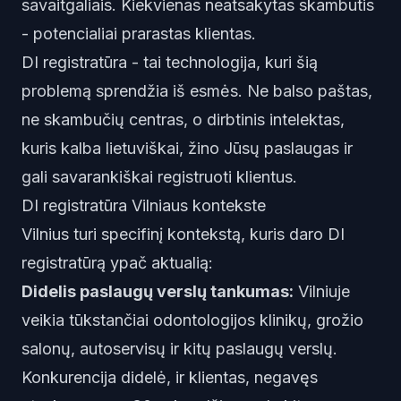
savaitgaliais. Kiekvienas neatsakytas skambutis
- potencialiai prarastas klientas.
DI registratūra - tai technologija, kuri šią
problemą sprendžia iš esmės. Ne balso paštas,
ne skambučių centras, o dirbtinis intelektas,
kuris kalba lietuviškai, žino Jūsų paslaugas ir
gali savarankiškai registruoti klientus.
DI registratūra Vilniaus kontekste
Vilnius turi specifinį kontekstą, kuris daro DI
registratūrą ypač aktualią:
Didelis paslaugų verslų tankumas:
Vilniuje
veikia tūkstančiai odontologijos klinikų, grožio
salonų, autoservisų ir kitų paslaugų verslų.
Konkurencija didelė, ir klientas, negavęs