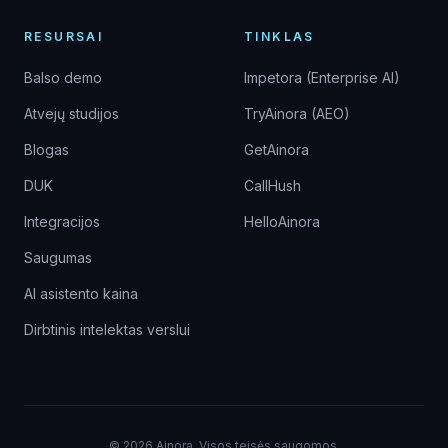
RESURSAI
TINKLAS
Balso demo
Impetora (Enterprise AI)
Atvejų studijos
TryAinora (AEO)
Blogas
GetAinora
DUK
CallHush
Integracijos
HelloAinora
Saugumas
AI asistento kaina
Dirbtinis intelektas verslui
©
2026
Ainora.
Visos teisės saugomos.