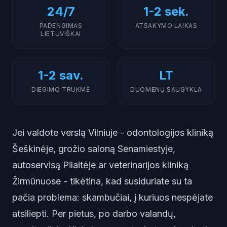
24/7
1-2 sek.
PADENGIMAS
ATSAKYMO LAIKAS
LIETUVIŠKAI
1-2 sav.
LT
DIEGIMO TRUKMĖ
DUOMENŲ SAUGYKLA
Jei valdote verslą Vilniuje - odontologijos kliniką
Šeškinėje, grožio saloną Senamiestyje,
autoservisą Pilaitėje ar veterinarijos kliniką
Žirmūnuose - tikėtina, kad susiduriate su ta
pačia problema: skambučiai, į kuriuos nespėjate
atsiliepti. Per pietus, po darbo valandų,