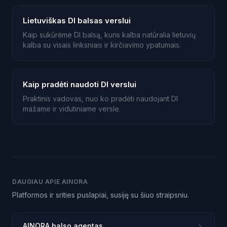
Lietuviškas DI balsas verslui
Kaip sukūrėme DI balsą, kuris kalba natūralia lietuvių
kalba su visais linksniais ir kirčiavimo ypatumais.
Kaip pradėti naudoti DI verslui
Praktinis vadovas, nuo ko pradėti naudojant DI
mažame ir vidutiniame versle.
DAUGIAU APIE AINORA
Platformos ir srities puslapiai, susiję su šiuo straipsniu.
AINORA balso agentas