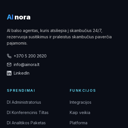
AI
nora
AI balso agentas, kuris atsiliepia į skambučius 24/7,
rezervuoja susitikimus ir praleistus skambučius paverčia
pajamomis.
+370 5 200 2620
info@ainora.lt
LinkedIn
SPRENDIMAI
FUNKCIJOS
DI Administratorius
Integracijos
DI Konferencinis Tiltas
Kaip veikia
DI Analitikos Paketas
Platforma