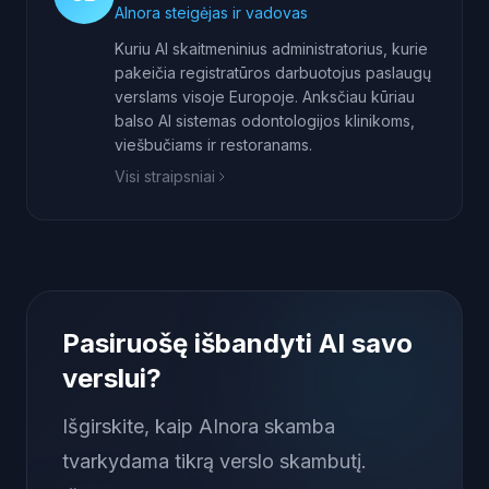
AInora steigėjas ir vadovas
Kuriu AI skaitmeninius administratorius, kurie
pakeičia registratūros darbuotojus paslaugų
verslams visoje Europoje. Anksčiau kūriau
balso AI sistemas odontologijos klinikoms,
viešbučiams ir restoranams.
Visi straipsniai
Pasiruošę išbandyti AI savo
verslui?
Išgirskite, kaip AInora skamba
tvarkydama tikrą verslo skambutį.