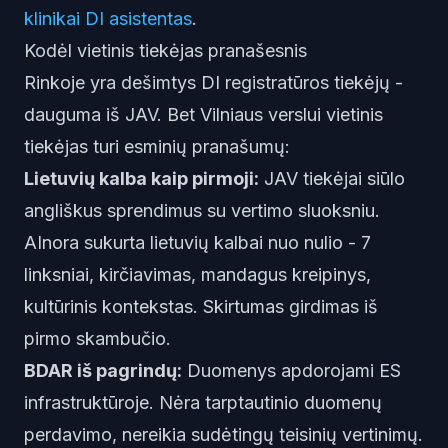
klinikai DI asistentas
.
Kodėl vietinis tiekėjas pranašesnis
Rinkoje yra dešimtys DI registratūros tiekėjų -
dauguma iš JAV. Bet Vilniaus verslui vietinis
tiekėjas turi esminių pranašumų:
Lietuvių kalba kaip pirmoji:
JAV tiekėjai siūlo
angliškus sprendimus su vertimo sluoksniu.
AInora sukurta lietuvių kalbai nuo nulio - 7
linksniai, kirčiavimas, mandagus kreipinys,
kultūrinis kontekstas. Skirtumas girdimas iš
pirmo skambučio.
BDAR iš pagrindų:
Duomenys apdorojami ES
infrastruktūroje. Nėra tarptautinio duomenų
perdavimo, nereikia sudėtingų teisinių vertinimų.