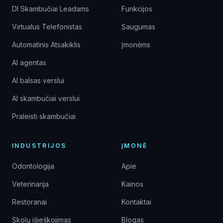
DI Skambučiai Leadams
Funkcijos
Virtualus Telefonistas
Saugumas
Automatinis Atsakiklis
Įmonėms
AI agentas
AI balsas verslui
AI skambučiai verslui
Praleisti skambučiai
INDUSTRIJOS
ĮMONĖ
Odontologija
Apie
Veterinarija
Kainos
Restoranai
Kontaktai
Skolų išieškojimas
Blogas