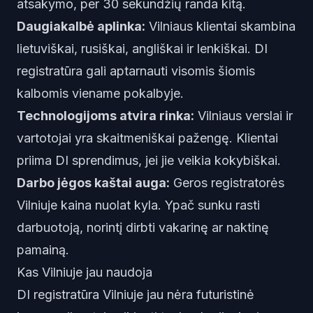
atsakymo, per 30 sekundžių randa kitą.
Daugiakalbė aplinka:
Vilniaus klientai skambina
lietuviškai, rusiškai, angliškai ir lenkiškai. DI
registratūra gali aptarnauti visomis šiomis
kalbomis viename pokalbyje.
Technologijoms atvira rinka:
Vilniaus verslai ir
vartotojai yra skaitmeniškai pažengę. Klientai
priima DI sprendimus, jei jie veikia kokybiškai.
Darbo jėgos kaštai auga:
Geros registratorės
Vilniuje kaina nuolat kyla. Ypač sunku rasti
darbuotoją, norintį dirbti vakarinę ar naktinę
pamainą.
Kas Vilniuje jau naudoja
DI registratūra Vilniuje jau nėra futuristinė