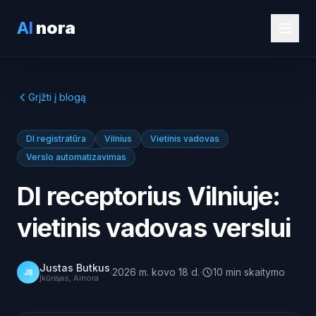
AI
nora
Grįžti į blogą
DI registratūra
Vilnius
Vietinis vadovas
Verslo automatizavimas
DI receptorius Vilniuje:
vietinis vadovas verslui
Justas Butkus
·
2026 m. kovo 18 d.
·
10
min
skaitymo
JB
Įkūrėjas, Ainora