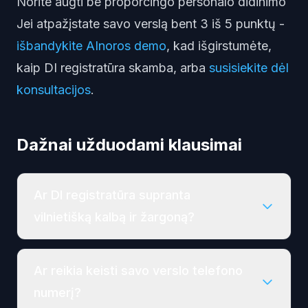
Norite augti be proporcingo personalo didinimo
Jei atpažįstate savo verslą bent 3 iš 5 punktų -
išbandykite AInoros demo
, kad išgirstumėte,
kaip DI registratūra skamba, arba
susisiekite dėl
konsultacijos
.
Dažnai užduodami klausimai
Ar DI registratūra supranta
vilnietišką kalbą ir žargoną?
Ar reikia keisti savo verslo telefono
numerį?