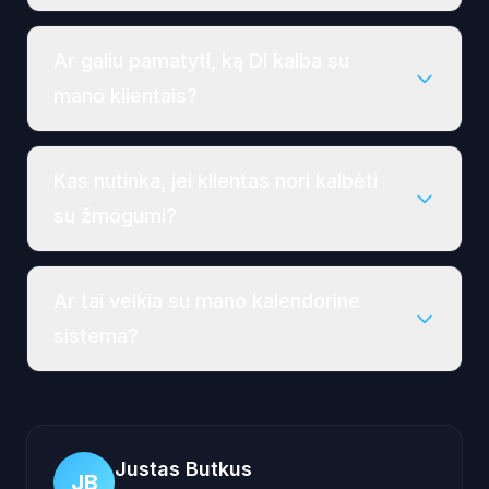
Ar galiu pamatyti, ką DI kalba su
mano klientais?
Kas nutinka, jei klientas nori kalbėti
su žmogumi?
Ar tai veikia su mano kalendorine
sistema?
Justas Butkus
JB