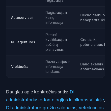
registracija
Registracija ir
Cecho darbuotoja
Autoservisai
kainų
nebepertraukiami
informacija
Pirminė
kvalifikacija ir
Greitis iki
NT agentūros
apžiūrų
potencialaus klie
planavimas
Rezervacijos ir
Daugiakalbis
Viešbučiai
informacija
aptarnavimas 24
turistams
Daugiau apie konkrečias sritis:
DI
administratorius odontologijos klinikoms Vilniuje
,
DI administratorė grožio salonams
,
veterinarijos