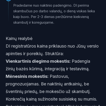
Pradedame nuo naktinio padengimo. DI perima
skambučius po darbo valandų, o dieną viskas lieka
kaip buvo. Per 2-3 dienas peržiūrime kiekvieną
skambutį ir koreguojame.
Kainų realybė
DI registratūros kaina priklauso nuo Jūsų verslo
apimties ir poreikių. Struktūra:
Vienkartinis diegimo mokestis:
Padengia
žinių bazės kūrimą, integraciją ir testavimą.
Mėnesinis mokestis:
Pastovus,
prognozuojamas. Be naktinių antkainių, be
šventinių priedų, be mokesčio už skambutį.
Konkrečią kainą sužinosite
susisiekę su mumis
.