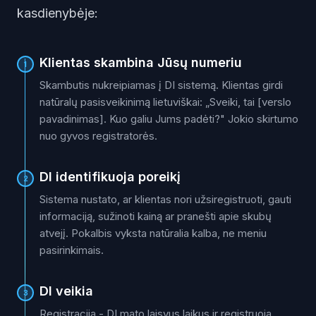
kasdienybėje:
Klientas skambina Jūsų numeriu
1
Skambutis nukreipiamas į DI sistemą. Klientas girdi
natūralų pasisveikinimą lietuviškai: „Sveiki, tai [verslo
pavadinimas]. Kuo galiu Jums padėti?" Jokio skirtumo
nuo gyvos registratorės.
DI identifikuoja poreikį
2
Sistema nustato, ar klientas nori užsiregistruoti, gauti
informaciją, sužinoti kainą ar pranešti apie skubų
atvejį. Pokalbis vyksta natūralia kalba, ne meniu
pasirinkimais.
DI veikia
3
Registracija - DI mato laisvus laikus ir registruoja.