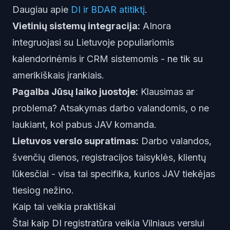
Daugiau apie
DI ir BDAR atitiktį
.
Vietinių sistemų integracija:
AInora
integruojasi su Lietuvoje populiariomis
kalendorinėmis ir CRM sistemomis - ne tik su
amerikiškais įrankiais.
Pagalba Jūsų laiko juostoje:
Klausimas ar
problema? Atsakymas darbo valandomis, o ne
laukiant, kol pabus JAV komanda.
Lietuvos verslo supratimas:
Darbo valandos,
švenčių dienos, registracijos taisyklės, klientų
lūkesčiai - visa tai specifika, kurios JAV tiekėjas
tiesiog nežino.
Kaip tai veikia praktiškai
Štai kaip DI registratūra veikia Vilniaus verslui