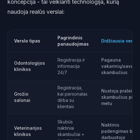
koncepcija - tai veikianti technologija, kurią
naudoja realūs verslai:
Pagrindinis
Verslo tipas
Didžiausia vertė
panaudojimas
Registracija ir
Pagauna
Odontologijos
informacija
vakarinių/savaitg
klinikos
24/7
skambučius
Registracija,
Nustoja praleisti
Grožio
kai personalas
skambučius piko
salonai
dirba su
metu
klientais
Skubūs
Naktinis
Veterinarijos
naktiniai
padengimas be
klinikos
skambučiai +
darbuotojo