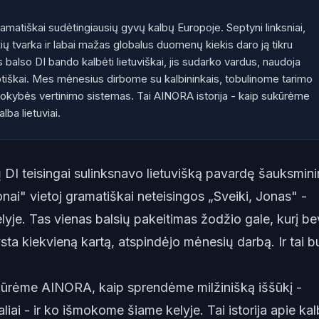
gramatiškai sudėtingiausių gyvų kalbų Europoje. Septyni linksniai,
ių tvarka ir labai mažas globalus duomenų kiekis daro ją tikru
 balso DI bando kalbėti lietuviškai, jis sudarko vardus, naudoja
otiškai. Mes mėnesius dirbome su kalbininkais, tobulinome tarimo
kokybės vertinimo sistemas. Tai AINORA istorija - kaip sukūrėme
alba lietuviai.
ų DI teisingai sulinksnavo lietuvišką pavardę šauksmin
Jonai" vietoj gramatiškai neteisingos „Sveiki, Jonas" -
yje. Tas vienas balsių pakeitimas žodžio gale, kurį be
sta kiekvieną kartą, atspindėjo mėnesių darbą. Ir tai 
ukūrėme AINORA, kaip sprendėme milžinišką iššūkį -
raliai - ir ko išmokome šiame kelyje. Tai istorija apie kal