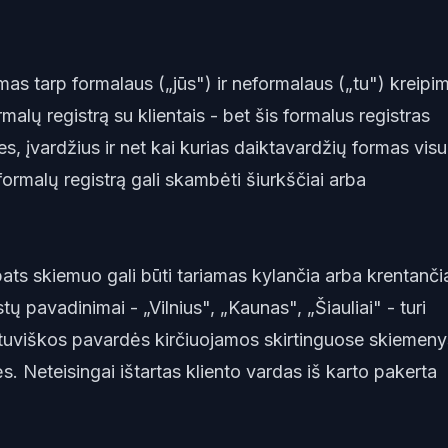
mas tarp formalaus („jūs") ir neformalaus („tu") kreipim
malų registrą su klientais - bet šis formalus registras
 įvardžius ir net kai kurias daiktavardžių formas vis
ormalų registrą gali skambėti šiurkščiai arba
as pats skiemuo gali būti tariamas kylančia arba krentanči
tų pavadinimai - „Vilnius", „Kaunas", „Šiauliai" - turi
ietuviškos pavardės kirčiuojamos skirtinguose skiemen
s. Neteisingai ištartas kliento vardas iš karto pakerta