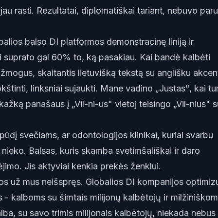
au rasti. Rezultatai, diplomatiškai tariant, nebuvo paru
lios balso DI platformos demonstracinę liniją ir
Ji suprato gal 60% to, ką pasakiau. Kai bandė kalbėti
p žmogus, skaitantis lietuvišką tekstą su anglišku akcen
okštinti, linksniai sujaukti. Mane vadino „Justas", kai tu
 kažką panašaus į „Vil-ni-us" vietoj teisingo „Vil-nius" 
ūdį svečiams, ar odontologijos klinikai, kuriai svarbu
i nieko. Balsas, kuris skamba svetimšališkai ir daro
ėjimo. Jis aktyviai kenkia prekės ženklui.
os už mus neišspręs. Globalios DI kompanijos optimiz
 - kalboms su šimtais milijonų kalbėtojų ir milžiniškom
ba, su savo trimis milijonais kalbėtojų, niekada nebus