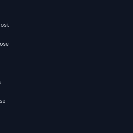
osi.
uose
a
yse