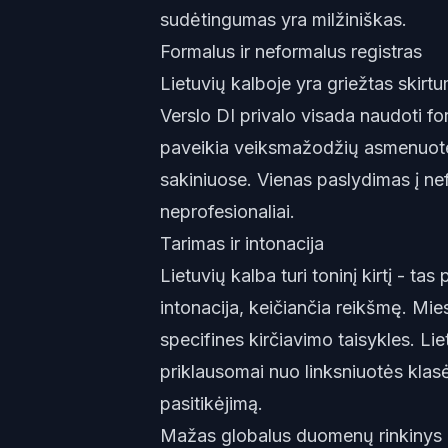
sudėtingumas yra milžiniškas.
Formalus ir neformalus registras
Lietuvių kalboje yra griežtas skirtu
Verslo DI privalo visada naudoti for
paveikia veiksmažodžių asmenuotes,
sakiniuose. Vienas paslydimas į nef
neprofesionaliai.
Tarimas ir intonacija
Lietuvių kalba turi toninį kirtį - t
intonacija, keičiančia reikšmę. Mies
specifines kirčiavimo taisykles. L
priklausomai nuo linksniuotės klasė
pasitikėjimą.
Mažas globalus duomenų rinkinys