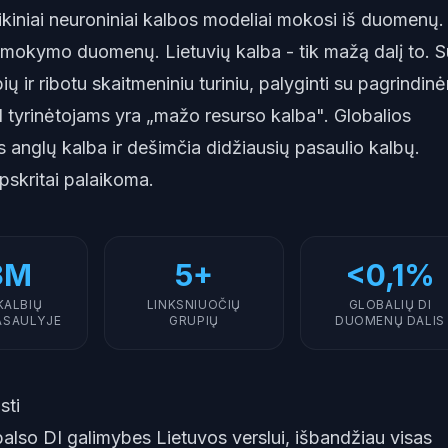
ikiniai neuroniniai kalbos modeliai mokosi iš duomenų.
ų mokymo duomenų. Lietuvių kalba - tik mažą dalį to. S
ų ir ribotu skaitmeniniu turiniu, palyginti su pagrindin
I tyrinėtojams yra „mažo resurso kalba". Globalios
s anglų kalba ir dešimčia didžiausių pasaulio kalbų.
apskritai palaikoma.
3M
5+
<0,1%
KALBIŲ
LINKSNIUOČIŲ
GLOBALIŲ DI
ASAULYJE
GRUPIŲ
DUOMENŲ DALIS
sti
 balso DI galimybes Lietuvos verslui, išbandžiau visas