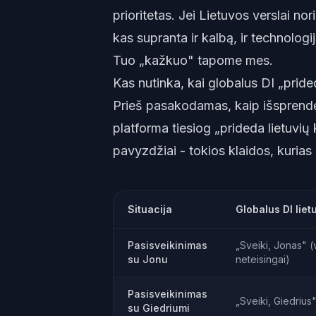
prioritetas. Jei Lietuvos verslai nori
kas supranta ir kalbą, ir technologij
Tuo „kažkuo" tapome mes.
Kas nutinka, kai globalus DI „pride
Prieš pasakodamas, kaip išsprendė
platforma tiesiog „prideda lietuvių
pavyzdžiai - tokios klaidos, kuria
Situacija
Globalus DI liet
Pasisveikinimas
„Sveiki, Jonas" (
su Jonu
neteisingai)
Pasisveikinimas
„Sveiki, Giedrius
su Giedriumi