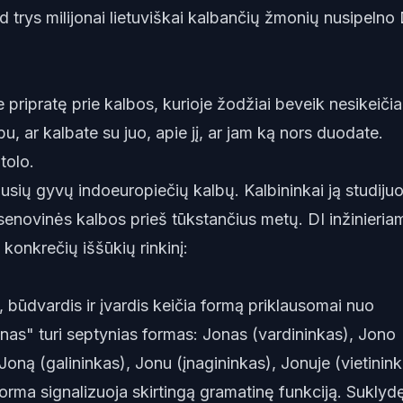
kad trys milijonai lietuviškai kalbančių žmonių nusipelno 
?
e pripratę prie kalbos, kurioje žodžiai beveik nesikeičia
, ar kalbate su juo, apie jį, ar jam ką nors duodate.
tolo.
ausių gyvų indoeuropiečių kalbų. Kalbininkai ją studijuo
enovinės kalbos prieš tūkstančius metų. DI inžinieria
 konkrečių iššūkių rinkinį:
, būdvardis ir įvardis keičia formą priklausomai nuo
onas" turi septynias formas: Jonas (vardininkas), Jono
Joną (galininkas), Jonu (įnagininkas), Jonuje (vietinink
orma signalizuoja skirtingą gramatinę funkciją. Suklyd