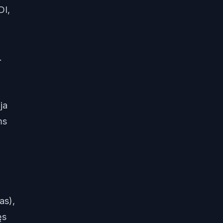
DI,
.
ja
ms
as),
ęs