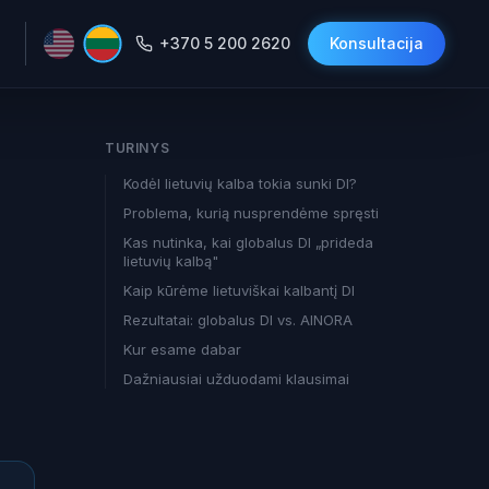
+370 5 200 2620
Konsultacija
TURINYS
Kodėl lietuvių kalba tokia sunki DI?
Problema, kurią nusprendėme spręsti
Kas nutinka, kai globalus DI „prideda
lietuvių kalbą"
Kaip kūrėme lietuviškai kalbantį DI
Rezultatai: globalus DI vs. AINORA
Kur esame dabar
Dažniausiai užduodami klausimai