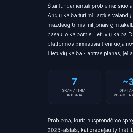
Štai fundamentali problema: šiuola
Anglų kalba turi milijardus valand
maždaug trimis milijonais gimtakalbi
pasaulio kalbomis, lietuvių kalba D
platformos pirmiausia treniruojamo
Lietuvių kalba - antras planas, jei 
7
~
GRAMATINIAI
GIMTA
LINKSNIAI
VISAME P
Problema, kurią nusprendėme sprę
2025-aisiais, kai pradėjau tyrinėti