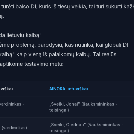
 turėti balso DI, kuris iš tiesų veikia, tai turi sukurti kaž
ą.
da lietuvių kalbą"
me problemą, parodysiu, kas nutinka, kai globali DI
 kalbą" kaip vieną iš palaikomų kalbų. Tai realūs
s aptikome testavimo metu:
uviškai
AINORA lietuviškai
vardininkas -
„Sveiki, Jonai" (šauksmininkas -
teisingai)
„Sveiki, Giedriau" (šauksmininkas -
" (vardininkas)
teisingai)