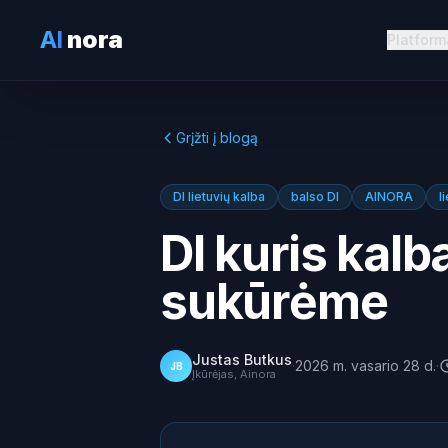
AI
nora
Platform
Grįžti į blogą
DI lietuvių kalba
balso DI
AINORA
l
DI kuris kalba
sukūrėme
Justas Butkus
·
2026 m. vasario 28 d.
·
JB
Įkūrėjas, Ainora