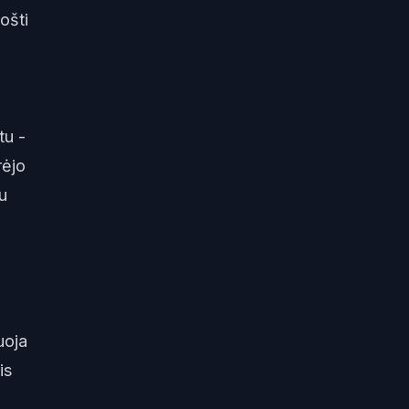
ošti
tu -
rėjo
su
uoja
is