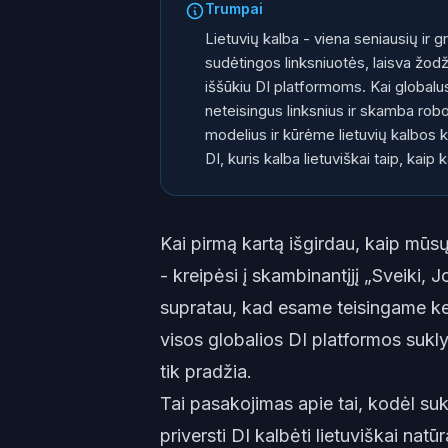
Trumpai
Lietuvių kalba - viena seniausių ir 
sudėtingos linksniuotės, laisva žodž
iššūkiu DI platformoms. Kai globalus
neteisingus linksnius ir skamba rob
modelius ir kūrėme lietuvių kalbos 
DI, kuris kalba lietuviškai taip, kaip k
Kai pirmą kartą išgirdau, kaip mūs
- kreipėsi į skambinantįjį „Sveiki, 
supratau, kad esame teisingame kel
visos globalios DI platformos sukly
tik pradžia.
Tai pasakojimas apie tai, kodėl s
priversti DI kalbėti lietuviškai natū