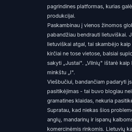
pagrindines platformas, kurias galėj
produkcijai.
Paskambinau į vienos žinomos globa
pabandžiau bendrauti lietuviškai. 
lietuviškai atgal, tai skambėjo kai
kirčiai ne tose vietose, balsiai supl
sakyti „Justai". „Vilnių" ištarė kaip
minkštu „l".
Viešbučiui, bandančiam padaryti įsp
pasitikėjimas - tai buvo blogiau ne
gramatines klaidas, nekuria pasitik
Supratau, kad niekas šios problem
anglų, mandarinų ir ispanų kalboms
komercinėmis rinkomis. Lietuvių kal