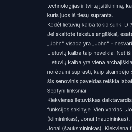
technologijas ir tvirtą įsitikinimą, 
kuris juos iš tiesų supranta.
Kodėl lietuvių kalba tokia sunki DI
Jei skaitote tekstus angliškai, esat
„John" visada yra „John" - nesvarbu
Lietuvių kalba taip neveikia. Net iš 
Lietuvių kalba yra viena archajiški
norėdami suprasti, kaip skambėjo s
šis senovinis paveldas reiškia labai
Septyni linksniai
Kiekvienas lietuviškas daiktavardis
funkcijos sakinyje. Vien vardas „J
(kilmininkas), Jonui (naudininkas), 
Jonai (šauksmininkas). Kiekviena f