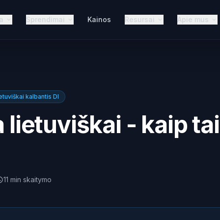
a
Sprendimai
Kainos
Resursai
Apie mus
ietuviškai kalbantis DI
 lietuviškai - kaip tai
11
min
skaitymo