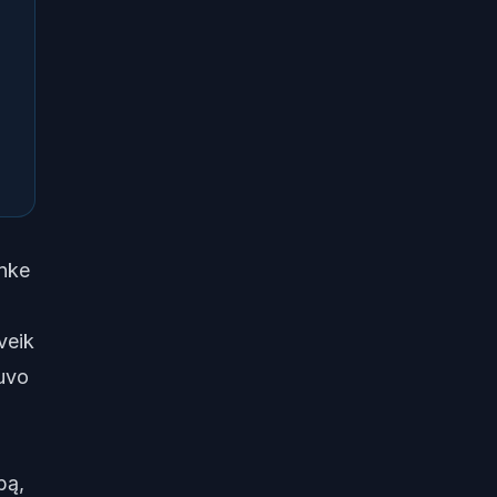
inke
veik
buvo
bą,