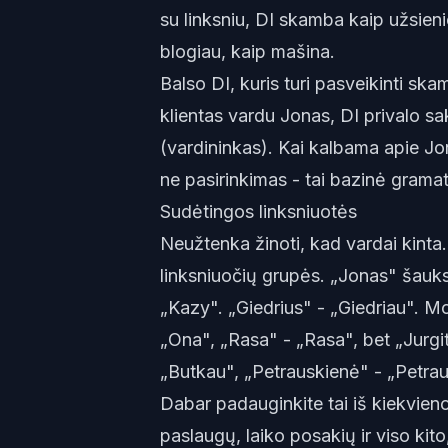
su linksniu, DI skamba kaip užsieni
blogiau, kaip mašina.
Balso DI, kuris turi pasveikinti ska
klientas vardu Jonas, DI privalo sa
(vardininkas). Kai kalbama apie Jon
ne pasirinkimas - tai bazinė gramati
Sudėtingos linksniuotės
Neužtenka žinoti, kad vardai kinta.
linksniuočių grupės. „Jonas" šauks
„Kazy". „Giedrius" - „Giedriau". Mot
„Ona", „Rasa" - „Rasa", bet „Jurg
„Butkau", „Petrauskienė" - „Petrau
Dabar padauginkite tai iš kiekvieno 
paslaugų, laiko posakių ir viso kit