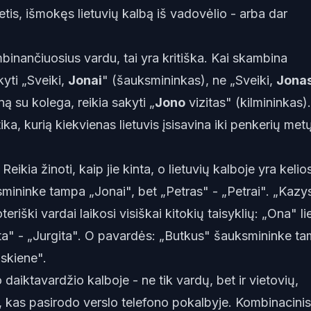
etis, išmokęs lietuvių kalbą iš vadovėlio - arba dar
mbinančiuosius vardu, tai yra kritiška. Kai skambina
kyti „Sveiki,
Jonai
" (šauksmininkas), ne „Sveiki,
Jona
ą su kolega, reikia sakyti „
Jono
vizitas" (kilmininkas).
ka, kurią kiekvienas lietuvis įsisavina iki penkerių met
 Reikia žinoti,
kaip
jie kinta, o lietuvių kalboje yra kelio
mininke tampa „Jonai", bet „Petras" - „Petrai". „Kazy
eriški vardai laikosi visiškai kitokių taisyklių: „Ona" li
ita" - „Jurgita". O pavardės: „Butkus" šauksmininke t
skiene".
daiktavardžio kalboje - ne tik vardų, bet ir vietovių,
o, kas pasirodo verslo telefono pokalbyje. Kombinacinis