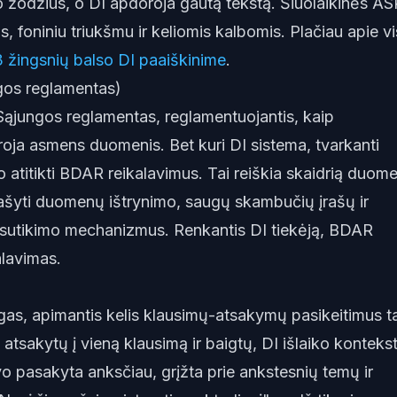
 žodžius, o DI apdoroja gautą tekstą. Šiuolaikinės AS
s, foniniu triukšmu ir keliomis kalbomis. Plačiau apie v
3 žingsnių balso DI paaiškinime
.
os reglamentas)
ąjungos reglamentas, reglamentuojantis, kaip
roja asmens duomenis. Bet kuri DI sistema, tvarkanti
lo atitikti BDAR reikalavimus. Tai reiškia skaidrią duom
prašyti duomenų ištrynimo, saugų skambučių įrašų ir
s sutikimo mechanizmus. Renkantis DI tiekėją, BDAR
alavimas.
ogas, apimantis kelis klausimų-atsakymų pasikeitimus t
 atsakytų į vieną klausimą ir baigtų, DI išlaiko konteks
vo pasakyta anksčiau, grįžta prie ankstesnių temų ir