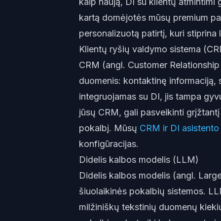
kaip naują, DI su klientų atmintimi 
kartą domėjotės mūsų premium pake
personalizuotą patirtį, kuri stiprina
Klientų ryšių valdymo sistema (C
CRM (angl. Customer Relationship
duomenis: kontaktinę informaciją, s
integruojamas su DI, jis tampa gyvu
jūsų CRM, gali pasveikinti grįžtantį 
pokalbį. Mūsų
CRM ir DI asistento
konfigūracijas.
Didelis kalbos modelis (LLM)
Didelis kalbos modelis (angl. Large
šiuolaikinės pokalbių sistemos. LL
milžiniškų tekstinių duomenų kiekių