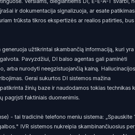
eitinguose. Verslams, diegiantiems DI, E-E-A-T svarbi, 
 įrašai ir dokumentacija signalizuoja, ar esate patikimas
uriam trūksta tikros ekspertizės ar realios patirties, bus
a generuoja užtikrintai skambančią informaciją, kuri yra
išgalvota. Pavyzdžiui, DI balso agentas gali paminėti
lo, arba nurodyti neegzistuojančią kainą. Haliucinacijos
ribojimas. Gerai sukurtos DI sistemos mažina
patikrinta žinių baze ir naudodamos tokias technikas 
ų pagrįsti faktiniais duomenimis.
se) - tai tradicinė telefono meniu sistema: „Spauskite 
galbos." IVR sistemos nukreipia skambinančiuosius per