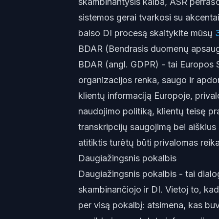
skambinantysis kalba, ASR perrašo
sistemos gerai tvarkosi su akcentai
balso DI procesą skaitykite mūsų
BDAR (Bendrasis duomenų apsaug
BDAR (angl. GDPR) - tai Europos S
organizacijos renka, saugo ir apdo
klientų informaciją Europoje, priva
naudojimo politiką, klientų teisę 
transkripcijų saugojimą bei aiškiu
atitiktis turėtų būti privalomas reik
Daugiažingsnis pokalbis
Daugiažingsnis pokalbis - tai dial
skambinančiojo ir DI. Vietoj to, kad
per visą pokalbį: atsimena, kas bu