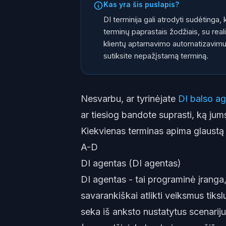
Kas yra šis puslapis?
DI terminija gali atrodyti sudėtinga
terminų paprastais žodžiais, su real
klientų aptarnavimo automatizavimui 
sutiksite nepažįstamą terminą.
Nesvarbu, ar tyrinėjate
DI balso a
ar tiesiog bandote suprasti, ką ju
Kiekvienas terminas apima glaustą 
A-D
DI agentas (DI agentas)
DI agentas - tai programinė įranga, 
savarankiškai atlikti veiksmus tiksl
seka iš anksto nustatytus scenarij