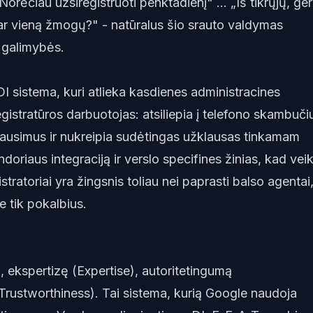
Norėčiau užsiregistruoti penktadienį" ... „Iš tikrųjų, ger
i dar vieną žmogų?" - natūralus šio srauto valdymas
 galimybės.
DI sistema, kuri atlieka kasdienes administracines
gistratūros darbuotojas: atsiliepia į telefono skambuči
klausimus ir nukreipia sudėtingas užklausas tinkamam
doriaus integraciją ir verslo specifines žinias, kad vei
tratoriai yra žingsnis toliau nei paprasti balso agentai
e tik pokalbius.
), ekspertizę (Expertise), autoritetingumą
(Trustworthiness). Tai sistema, kurią Google naudoja