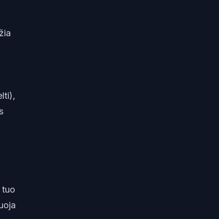
žia
lti),
s
 tuo
tuoja