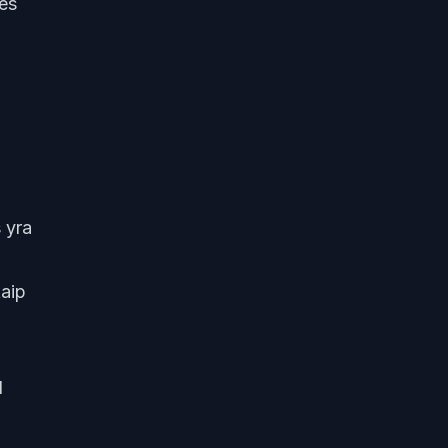
nes
 yra
kaip
1