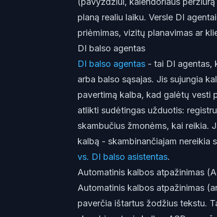
(pavyzdžiui, kalendoriaus peržiūr
planą realiu laiku. Versle DI agent
priėmimas, vizitų planavimas ar kl
DI balso agentas
DI balso agentas
- tai DI agentas,
arba balso sąsajas. Jis sujungia ka
pavertimą kalba, kad galėtų vesti po
atlikti sudėtingas užduotis: registru
skambučius žmonėms, kai reikia. Ji
kalbą - skambinančiajam nereikia s
vs. DI balso asistentas
.
Automatinis kalbos atpažinimas (
Automatinis kalbos atpažinimas (an
paverčia ištartus žodžius tekstu. T