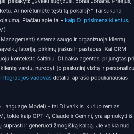
gali pasakyti: „Sveiki sugrįžusi, ponia Jonaite. Praėjusį
tu. Ar norėtumėte tęsti tą pokalbį?" Tai sukuria
 lojalumą. Plačiau apie tai -
kaip DI prisimena klientus
.
RM)
 Management) sistema saugo ir organizuoja klientų
ąveikų istoriją, pirkimų įrašus ir pastabas. Kai CRM
oju konteksto šaltiniu. DI balso agentas, prijungtas pr
klientą vardu, nurodyti jo paskutinį vizitą ir personalizu
 integracijos vadovas
detaliai aprašo populiariausias
 Language Model) - tai DI variklis, kuriuo remiasi
M, tokie kaip GPT-4, Claude ir Gemini, yra apmokyti iš
 suprasti ir generuoti žmogišką kalbą. Jie veikia nuo