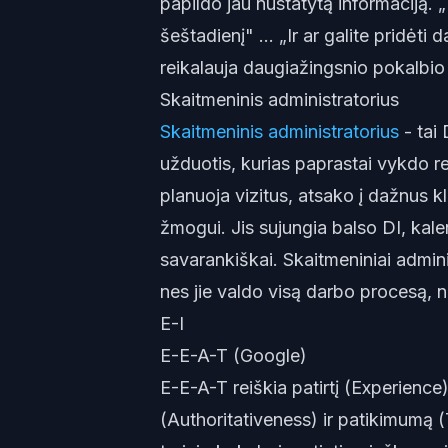
papildo jau nustatytą informaciją. „
šeštadienį" ... „Ir ar galite pridėt
reikalauja daugiažingsnio pokalbio
Skaitmeninis administratorius
Skaitmeninis administratorius
- tai 
užduotis, kurias paprastai vykdo re
planuoja vizitus, atsako į dažnus 
žmogui. Jis sujungia balso DI, kalen
savarankiškai. Skaitmeniniai adminis
nes jie valdo visą darbo procesą, n
E-I
E-E-A-T (Google)
E-E-A-T reiškia patirtį (Experience
(Authoritativeness) ir patikimumą 