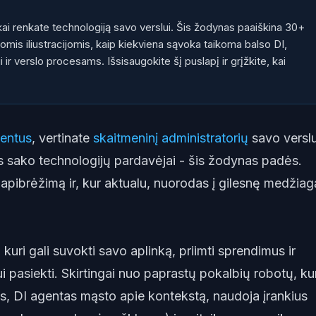
, kai renkate technologiją savo verslui. Šis žodynas paaiškina 30+
iomis iliustracijomis, kaip kiekviena sąvoka taikoma balso DI,
ir verslo procesams. Išsisaugokite šį puslapį ir grįžkite, kai
gentus
, vertinate
skaitmeninį administratorių
savo verslu
ms sako technologijų pardavėjai - šis žodynas padės.
apibrėžimą ir, kur aktualu, nuorodas į gilesnę medžiag
kuri gali suvokti savo aplinką, priimti sprendimus ir
ui pasiekti. Skirtingai nuo paprastų pokalbių robotų, ku
us, DI agentas mąsto apie kontekstą, naudoja įrankius