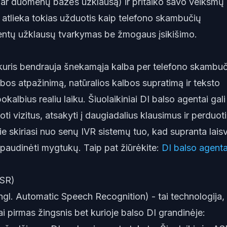
ą ar duomenų bazės užklausą) ir pritaiko savo veiksmų
ai atlieka tokias užduotis kaip telefono skambučių
ientų užklausų tvarkymas be žmogaus įsikišimo.
 kuris bendrauja šnekamąja kalba per telefono skambuč
lbos atpažinimą, natūralios kalbos supratimą ir teksto
kalbius realiu laiku. Šiuolaikiniai DI balso agentai gali
oti vizitus, atsakyti į daugiadalius klausimus ir perduoti
e skiriasi nuo senų IVR sistemų tuo, kad supranta lais
paudinėti mygtukų. Taip pat žiūrėkite:
DI balso agent
ASR)
gl. Automatic Speech Recognition) - tai technologija, 
ai pirmas žingsnis bet kurioje balso DI grandinėje: