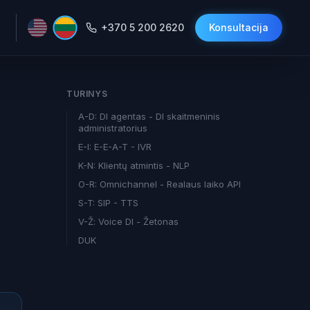
+370 5 200 2620
Konsultacija
TURINYS
A-D: DI agentas - DI skaitmeninis
administratorius
E-I: E-E-A-T - IVR
K-N: Klientų atmintis - NLP
O-R: Omnichannel - Realaus laiko API
S-T: SIP - TTS
V-Ž: Voice DI - Žetonas
DUK