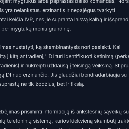
ojant mygtukus arba paprastas balso komandas. Nors
s yra nelankstus, erzinantis ir nepajėgus tvarkyti
ai keičia IVR, nes jie supranta laisvą kalbą ir išsprend
e per mygtukų meniu grandinę.
imas nustatyti, ką skambinantysis nori pasiekti. Kai
 į kitą antradienį," DI turi identifikuoti ketinimą (perke
radienis) ir nukreipti užklausą į teisingą veiksmą. Stipru
gą DI nuo erzinančio. Jis glaudžiai bendradarbiauja su
prastų ne tik žodžius, bet ir tikslą.
ebėjimas prisiminti informaciją iš ankstesnių sąveikų su
inių telefoninių sistemų, kurios kiekvieną skambutį trak