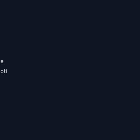
ie
oti