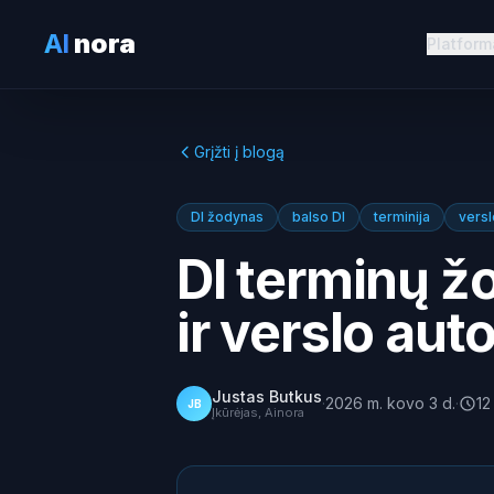
AI
nora
Platform
Grįžti į blogą
DI žodynas
balso DI
terminija
versl
DI terminų ž
ir verslo au
Justas Butkus
·
2026 m. kovo 3 d.
·
12
JB
Įkūrėjas, Ainora