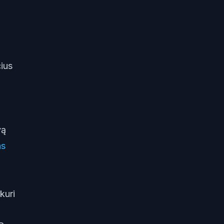
ius
vą
as
kuri