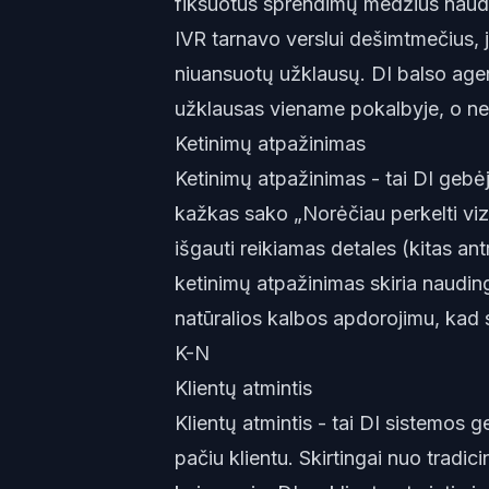
fiksuotus sprendimų medžius naud
IVR tarnavo verslui dešimtmečius, ji
niuansuotų užklausų. DI balso agent
užklausas viename pokalbyje, o n
Ketinimų atpažinimas
Ketinimų atpažinimas - tai DI gebėj
kažkas sako „Norėčiau perkelti vizitą
išgauti reikiamas detales (kitas ant
ketinimų atpažinimas skiria naudin
natūralios kalbos apdorojimu, kad su
K-N
Klientų atmintis
Klientų atmintis - tai DI sistemos g
pačiu klientu. Skirtingai nuo tradic