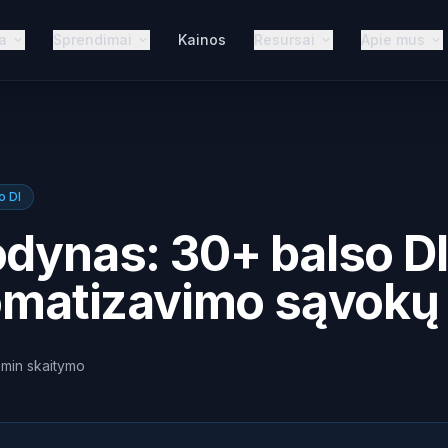
a
Sprendimai
Kainos
Resursai
Apie mus
o DI
odynas: 30+ balso DI
tomatizavimo sąvokų
min
skaitymo