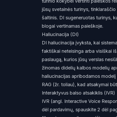
turinio kokybei vertinti paieškos r
jūsų svetainės turinys, tinklaraščio
šaltinis. DI sugeneruotas turinys, k
blogai vertinamas paieškoje.
Haliucinacija (DI)
DI haliucinacija įvyksta, kai sistem
faktiškai neteisinga arba visiškai 
paslaugą, kurios jūsų verslas nesiū
žinomas didelių kalbos modelių ap
haliucinacijas apribodamos modelį 
RAG (žr. toliau), kad atsakymai būt
Interaktyvus balso atsakiklis (IVR)
IVR (angl. Interactive Voice Respon
dėl pardavimų, spauskite 2 dėl pa