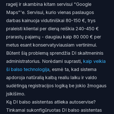
ragelį ir skambina kitam servisui "Google
Maps"'e. Servisui, kurio vienas paslaugos
darbas kainuoja vidutiniškai 80-150 €, trys
praleisti klientai per dieną reiškia 240-450 €
prarastų pajamų - daugiau kaip 80 000 € per
metus esant konservatyviausiam vertinimui.
Būtent šią problemą sprendžia
DI skaitmeninis
administratorius
. Norėdami suprasti,
kaip veikia
ši balso technologija
, esmė ta, kad sistema
apdoroja natūralią kalbą realiu laiku ir valdo
sudėtingą registracijos logiką be jokio žmogaus
įsikišimo.
Ką DI balso asistentas atlieka autoservise?
Tinkamai sukonfigūruotas DI balso asistentas