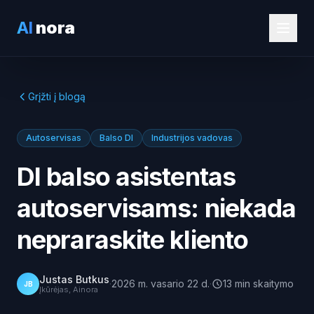
AI
nora
Grįžti į blogą
Autoservisas
Balso DI
Industrijos vadovas
DI balso asistentas
autoservisams: niekada
nepraraskite kliento
Justas Butkus
·
2026 m. vasario 22 d.
·
13
min
skaitymo
JB
Įkūrėjas, Ainora