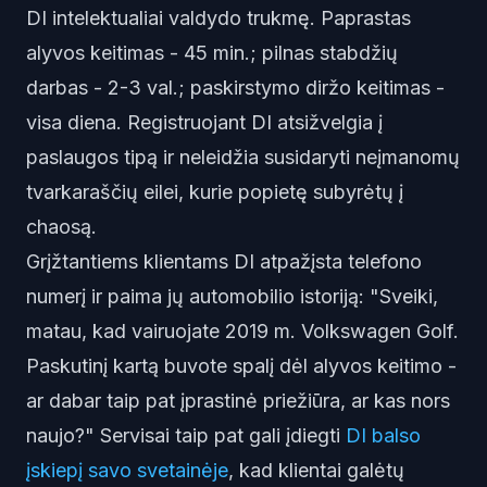
DI intelektualiai valdydo trukmę. Paprastas
alyvos keitimas - 45 min.; pilnas stabdžių
darbas - 2-3 val.; paskirstymo diržo keitimas -
visa diena. Registruojant DI atsižvelgia į
paslaugos tipą ir neleidžia susidaryti neįmanomų
tvarkaraščių eilei, kurie popietę subyrėtų į
chaosą.
Grįžtantiems klientams DI atpažįsta telefono
numerį ir paima jų automobilio istoriją: "Sveiki,
matau, kad vairuojate 2019 m. Volkswagen Golf.
Paskutinį kartą buvote spalį dėl alyvos keitimo -
ar dabar taip pat įprastinė priežiūra, ar kas nors
naujo?" Servisai taip pat gali įdiegti
DI balso
įskiepį savo svetainėje
, kad klientai galėtų