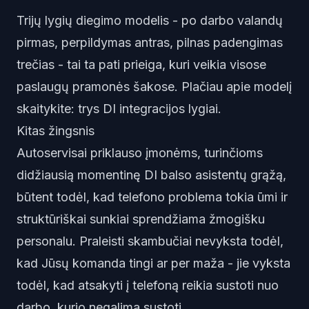
Trijų lygių diegimo modelis - po darbo valandų
pirmas, perpildymas antras, pilnas padengimas
trečias - tai ta pati prieiga, kuri veikia visose
paslaugų pramonės šakose. Plačiau apie modelį
skaitykite:
trys DI integracijos lygiai
.
Kitas žingsnis
Autoservisai priklauso įmonėms, turinčioms
didžiausią momentinę DI balso asistentų grąžą,
būtent todėl, kad telefono problema tokia ūmi ir
struktūriškai sunkiai sprendžiama žmogišku
personalu. Praleisti skambučiai nevyksta todėl,
kad Jūsų komanda tingi ar per maža - jie vyksta
todėl, kad atsakyti į telefoną reikia sustoti nuo
darbo, kurio negalima sustoti.