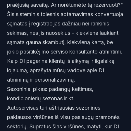
praėjusią savaitę. Ar norėtumėte tą rezervuoti?"
Šis sisteminis tolesnis aptarnavimas konvertuoja
sąmatas į registracijas dažniau nei rankinis
sekimas, nes jis nuoseklus - kiekviena laukianti
sąmata gauna skambutį, kiekvieną kartą, be
jokio pasitikėjimo serviso konsultanto atmintimi.
Kaip DI pagerina klientų išlaikymą ir ilgalaikę
lojalumą, aprašyta mūsų vadove apie
DI
atminimą ir personalizavimą
.
Sezoniniai pikas: padangų keitimas,
kondicionierių sezonas ir kt.
Autoservisas turi aštriausias sezonines
paklausos viršūnes iš visų paslaugų pramonės
sektorių. Supratus šias viršūnes, matyti, kur DI