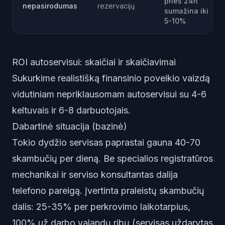
prieš 24h
nepasirodumas
rezervacijų
sumažina iki
5-10%
ROI autoservisui: skaičiai ir skaičiavimai
Sukurkime realistišką finansinio poveikio vaizdą
vidutiniam nepriklausomam autoservisui su 4-6
keltuvais ir 6-8 darbuotojais.
Dabartinė situacija (bazinė)
Tokio dydžio servisas paprastai gauna 40-70
skambučių per dieną. Be specialios registratūros
mechanikai ir serviso konsultantas dalija
telefono pareigą. Įvertinta praleistų skambučių
dalis: 25-35% per perkrovimo laikotarpius,
100% už darbo valandų ribų (servisas uždarytas