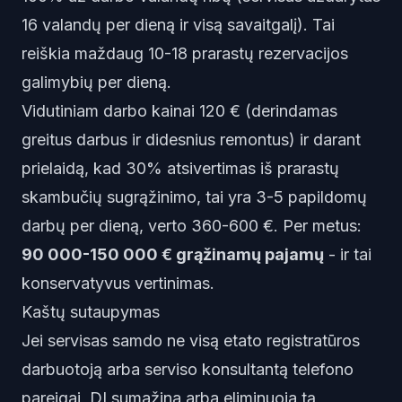
16 valandų per dieną ir visą savaitgalį). Tai
reiškia maždaug 10-18 prarastų rezervacijos
galimybių per dieną.
Vidutiniam darbo kainai 120 € (derindamas
greitus darbus ir didesnius remontus) ir darant
prielaidą, kad 30% atsivertimas iš prarastų
skambučių sugrąžinimo, tai yra 3-5 papildomų
darbų per dieną, verto 360-600 €. Per metus:
90 000-150 000 € grąžinamų pajamų
- ir tai
konservatyvus vertinimas.
Kaštų sutaupymas
Jei servisas samdo ne visą etato registratūros
darbuotoją arba serviso konsultantą telefono
pareigai, DI sumažina arba eliminuoja tą