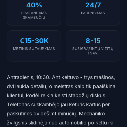
40%
24/7
PRARANDAMA
PADENGIMAS
SKAMBUČIŲ
€15-30K
8-15
METINIS SUTAUPYMAS
SUSIGRĄŽINTŲ VIZITŲ
/ SAV.
Antradienis, 10:30. Ant keltuvo - trys mašinos,
dvi laukia detalių, o meistras kaip tik paaiškina
klientui, kodėl reikia keisti stabdžių diskus.
Telefonas suskambėjo jau keturis kartus per
paskutines dvidešimt minučių. Mechaniko
žvilgsnis slidinėja nuo automobilio po keltu iki