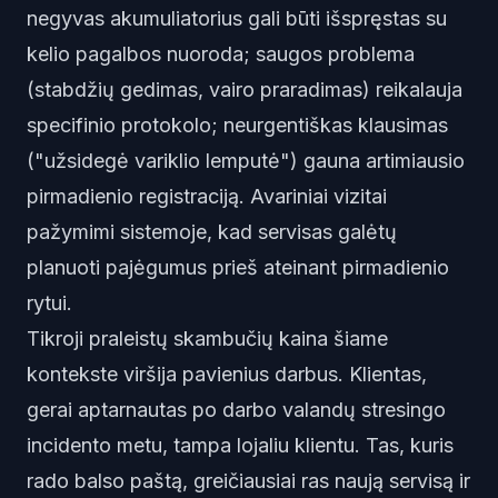
negyvas akumuliatorius gali būti išspręstas su
kelio pagalbos nuoroda; saugos problema
(stabdžių gedimas, vairo praradimas) reikalauja
specifinio protokolo; neurgentiškas klausimas
("užsidegė variklio lemputė") gauna artimiausio
pirmadienio registraciją. Avariniai vizitai
pažymimi sistemoje, kad servisas galėtų
planuoti pajėgumus prieš ateinant pirmadienio
rytui.
Tikroji praleistų skambučių kaina
šiame
kontekste viršija pavienius darbus. Klientas,
gerai aptarnautas po darbo valandų stresingo
incidento metu, tampa lojaliu klientu. Tas, kuris
rado balso paštą, greičiausiai ras naują servisą ir