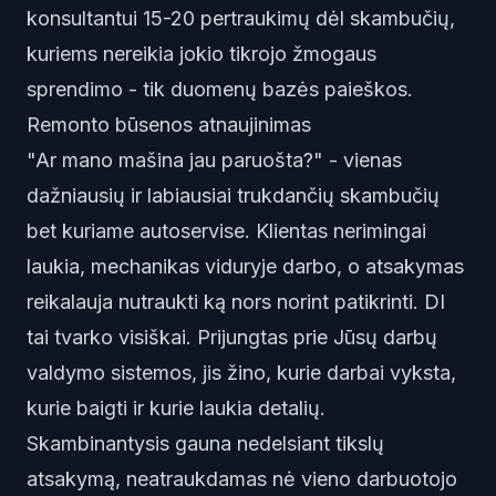
konsultantui 15-20 pertraukimų dėl skambučių,
kuriems nereikia jokio tikrojo žmogaus
sprendimo - tik duomenų bazės paieškos.
Remonto būsenos atnaujinimas
"Ar mano mašina jau paruošta?" - vienas
dažniausių ir labiausiai trukdančių skambučių
bet kuriame autoservise. Klientas nerimingai
laukia, mechanikas viduryje darbo, o atsakymas
reikalauja nutraukti ką nors norint patikrinti. DI
tai tvarko visiškai. Prijungtas prie Jūsų darbų
valdymo sistemos, jis žino, kurie darbai vyksta,
kurie baigti ir kurie laukia detalių.
Skambinantysis gauna nedelsiant tikslų
atsakymą, neatraukdamas nė vieno darbuotojo