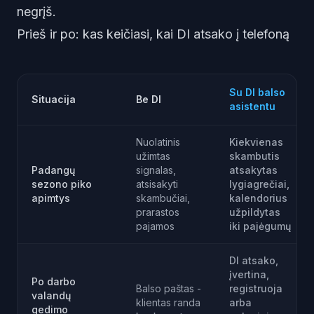
negrįš.
Prieš ir po: kas keičiasi, kai DI atsako į telefoną
Su DI balso
Situacija
Be DI
asistentu
Nuolatinis
Kiekvienas
užimtas
skambutis
Padangų
signalas,
atsakytas
sezono piko
atsisakyti
lygiagrečiai,
apimtys
skambučiai,
kalendorius
prarastos
užpildytas
pajamos
iki pajėgumų
DI atsako,
įvertina,
Po darbo
Balso paštas -
registruoja
valandų
klientas randa
arba
gedimo