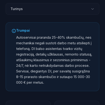
Turinys
Telefono problema autoservise: rankos visada
užimtos
Trumpai
Ką DI balso asistentas atlieka autoservise?
Autoservisai praranda 25-40% skambučių, nes
Sezoniniai pikas: padangų keitimas, kondicionierių
mechanikai negali sustoti darbo metu atsiliepti į
sezonas ir kt.
telefoną. DI balso asistentas tvarko vizitų
Skambučiai po darbo valandų ir avarinio aptarnavimo
registraciją, detalių užklausas, remonto statusą,
Prieš ir po: kas keičiasi, kai DI atsako į telefoną
atšaukimų klausimus ir sezoninius priminimus -
24/7, nė karto netrukdydamas darbo procese.
ROI autoservisui: skaičiai ir skaičiavimai
Servisai, diegiantys DI, per savaitę susigrąžina
Diegimas: kaip pradėti neprarandant ritmo
8-15 prarasto skambučio ir sutaupo 15 000-30
Kitas žingsnis
000 € per metus.