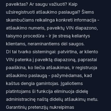
paveiktas? Ar saugu važiuoti? Kaip
užsiregistruoti atšaukimo paslaugai? Šiems
skambučiams reikalinga konkreti informacija -
atšaukimo numeris, paveiktų VIN diapazono,
taisymo procedūra - ir jie stresą keliantys
klientams, neraminantiems dėl saugos.
DI tai tvarko sistemingai: patvirtina, ar kliento
VIN patenka į paveiktą diapazoną, paprastai
paaiškina, ko liečia atšaukimas, ir registruoja
atšaukimo paslaugą - pažymėdamas, kad
kaštus dengia gamintojas. Įgaliotiems
platintojams ši funkcija eliminuoja didelę
administracinę naštą didelių atšaukimų metu.
Garantinių pretenzijų nukreipimas