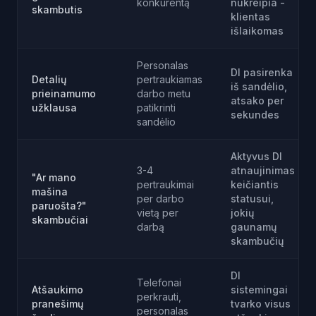
konkurentą
nukreipia -
skambutis
klientas
išlaikomas
Personalas
DI pasirenka
Detalių
pertraukiamas
iš sandėlio,
prieinamumo
darbo metu
atsako per
užklausa
patikrinti
sekundes
sandėlio
Aktyvus DI
3-4
atnaujinimas
"Ar mano
pertraukimai
keičiantis
mašina
per darbo
statusui,
paruošta?"
vietą per
jokių
skambučiai
darbą
gaunamų
skambučių
DI
Telefonai
Atšaukimo
sistemingai
perkrauti,
pranešimų
tvarko visus
personalas