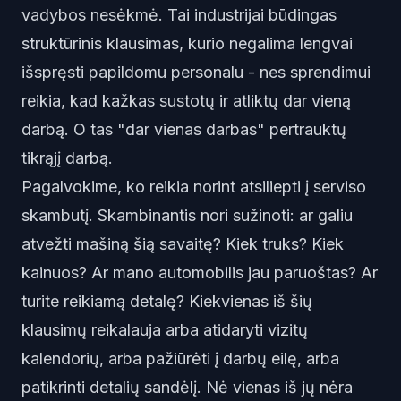
vadybos nesėkmė. Tai industrijai būdingas
struktūrinis klausimas, kurio negalima lengvai
išspręsti papildomu personalu - nes sprendimui
reikia, kad kažkas sustotų ir atliktų dar vieną
darbą. O tas "dar vienas darbas" pertrauktų
tikrąjį darbą.
Pagalvokime, ko reikia norint atsiliepti į serviso
skambutį. Skambinantis nori sužinoti: ar galiu
atvežti mašiną šią savaitę? Kiek truks? Kiek
kainuos? Ar mano automobilis jau paruoštas? Ar
turite reikiamą detalę? Kiekvienas iš šių
klausimų reikalauja arba atidaryti vizitų
kalendorių, arba pažiūrėti į darbų eilę, arba
patikrinti detalių sandėlį. Nė vienas iš jų nėra