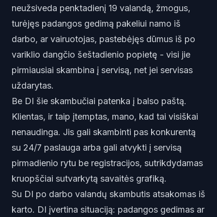
neužsiveda penktadienį 19 valandą, žmogus,
turėjęs padangos gedimą pakeliui namo iš
darbo, ar vairuotojas, pastebėjęs dūmus iš po
variklio dangčio šeštadienio popietę - visi jie
pirmiausiai skambina į servisą, net jei servisas
uždarytas.
Be DI šie skambučiai patenka į balso paštą.
Klientas, ir taip įtemptas, mano, kad tai visiškai
nenaudinga. Jis gali skambinti pas konkurentą
su 24/7 paslauga arba gali atvykti į servisą
pirmadienio rytu be registracijos, sutrikdydamas
kruopščiai sutvarkytą savaitės grafiką.
Su DI po darbo valandų skambutis atsakomas iš
karto. DI įvertina situaciją: padangos gedimas ar