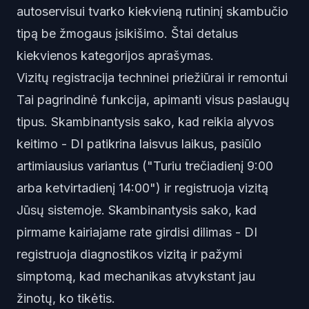
autoservisui tvarko kiekvieną rutininį skambučio
tipą be žmogaus įsikišimo. Štai detalus
kiekvienos kategorijos aprašymas.
Vizitų registracija techninei priežiūrai ir remontui
Tai pagrindinė funkcija, apimanti visus paslaugų
tipus. Skambinantysis sako, kad reikia alyvos
keitimo - DI patikrina laisvus laikus, pasiūlo
artimiausius variantus ("Turiu trečiadienį 9:00
arba ketvirtadienį 14:00") ir registruoja vizitą
Jūsų sistemoje. Skambinantysis sako, kad
pirmame kairiajame rate girdisi dilimas - DI
registruoja diagnostikos vizitą ir pažymi
simptomą, kad mechanikas atvykstant jau
žinotų, ko tikėtis.