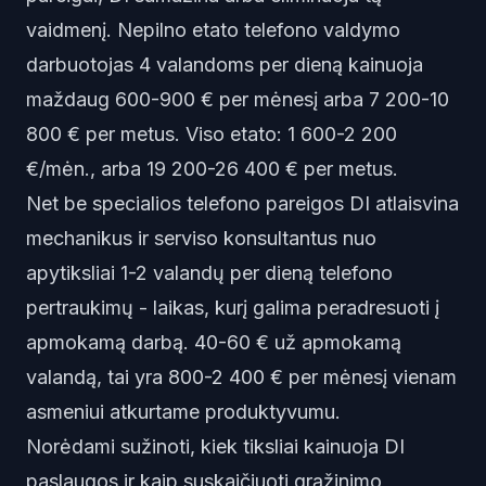
vaidmenį. Nepilno etato telefono valdymo
darbuotojas 4 valandoms per dieną kainuoja
maždaug 600-900 € per mėnesį arba 7 200-10
800 € per metus. Viso etato: 1 600-2 200
€/mėn., arba 19 200-26 400 € per metus.
Net be specialios telefono pareigos DI atlaisvina
mechanikus ir serviso konsultantus nuo
apytiksliai 1-2 valandų per dieną telefono
pertraukimų - laikas, kurį galima peradresuoti į
apmokamą darbą. 40-60 € už apmokamą
valandą, tai yra 800-2 400 € per mėnesį vienam
asmeniui atkurtame produktyvumu.
Norėdami sužinoti, kiek tiksliai kainuoja DI
paslaugos ir kaip suskaičiuoti grąžinimo