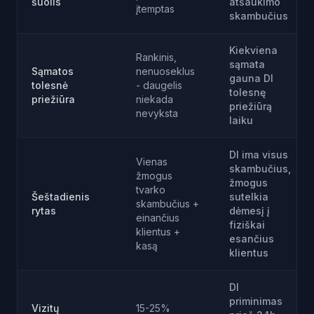
šuolis
atšaukimo
įtemptas
skambučius
Kiekviena
Rankinis,
sąmata
Sąmatos
nenuoseklus
gauna DI
tolesnė
- daugelis
tolesnę
priežiūra
niekada
priežiūrą
nevyksta
laiku
DI ima visus
Vienas
skambučius,
žmogus
žmogus
tvarko
Šeštadienis
sutelkia
skambučius +
rytas
dėmesį į
einančius
fiziškai
klientus +
esančius
kasą
klientus
DI
priminimas
Vizitų
15-25%