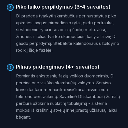
Piko laiko perpildymas (3-4 savaitės)
4
DI pradeda tvarkyti skambučius per nustatytus piko
apimties langus: pirmadienio rytai, pietų pertrauka,
šeštadienio rytai ir sezoninių šuolių metu. Jūsų
žmonės ir toliau tvarko skambučius, kai yra laisvi; DI
gaudo perpildymą. Stebėkite kalendoriaus užpildymo
rodiklį šioje fazėje.
Pilnas padengimas (4+ savaitės)
5
Remiantis ankstesnių fazių veiklos duomenimis, DI
pereina prie visiško skambučių valdymo. Serviso
konsultantai ir mechanikai visiškai atlaisvinti nuo
telefono pertraukimų. Savaitinė DI skambučių žurnalų
peržiūra užtikrina nuolatinį tobulėjimą - sistema
mokosi iš kraštinių atvejų ir neįprastų užklausų laikui
bėgant.