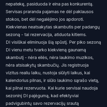
nepatekę, pasiduoda ir eina pas konkurentą.
Servisas praranda pajamas ne dėl paklausos
stokos, bet dėl negalėjimo jos apdoroti.
Kiekvienas neatsakytas skambutis per padangų
sezoną - tai rezervacija, atiduota kitiems.
DI visiškai eliminuoja šią spūstį. Per piko sezoną
DI vienu metu tvarko kiekvieną gaunamą
skambutį - nėra eilės, nėra laukimo muzikos,
nėra atsisakytų skambučių. Jis registruoja
vizitus realiu laiku, nustoja siūlyti laikus, kai
kalendorius pilnas, ir siūlo laukimo sąrašo vietą,
kai pilnai rezervuota. Kai kurie servisai naudoja
sezoninį DI pajėgumą, kad efektyviai
padvigubintų savo rezervacijų srautą