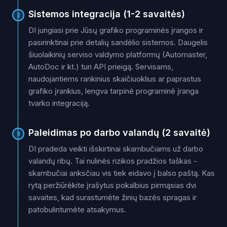
Sistemos integracija (1-2 savaitės)
2
DI jungiasi prie Jūsų grafiko programinės įrangos ir
pasirinktinai prie detalių sandėlio sistemos. Daugelis
šiuolaikinių serviso valdymo platformų (Automaster,
AutoDoc ir kt.) turi API prieigą. Servisams,
naudojantiems rankinius skaičiuoklius ar paprastus
grafiko įrankius, lengva tarpinė programinė įranga
tvarko integraciją.
Paleidimas po darbo valandų (2 savaitė)
3
DI pradeda veikti išskirtinai skambučiams už darbo
valandų ribų. Tai nulinės rizikos pradžios taškas -
skambučiai anksčiau vis tiek eidavo į balso paštą. Kas
rytą peržiūrėkite įrašytus pokalbius pirmąsias dvi
savaites, kad surastumėte žinių bazės spragas ir
patobulintumėte atsakymus.