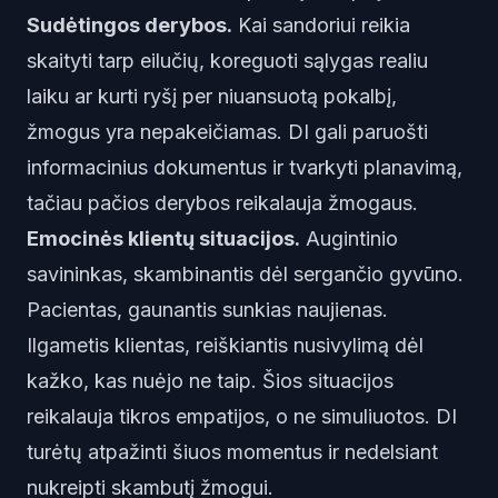
Sudėtingos derybos.
Kai sandoriui reikia
skaityti tarp eilučių, koreguoti sąlygas realiu
laiku ar kurti ryšį per niuansuotą pokalbį,
žmogus yra nepakeičiamas. DI gali paruošti
informacinius dokumentus ir tvarkyti planavimą,
tačiau pačios derybos reikalauja žmogaus.
Emocinės klientų situacijos.
Augintinio
savininkas, skambinantis dėl sergančio gyvūno.
Pacientas, gaunantis sunkias naujienas.
Ilgametis klientas, reiškiantis nusivylimą dėl
kažko, kas nuėjo ne taip. Šios situacijos
reikalauja tikros empatijos, o ne simuliuotos. DI
turėtų atpažinti šiuos momentus ir nedelsiant
nukreipti skambutį žmogui.