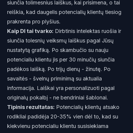
siunčia tolimesnius laiškus, kai prisimena, o tai
reiškia, kad daugelis potencialių klientų tiesiog
prakrenta pro plyšius.
Kaip DI tai tvarko:
Dirbtinis intelektas ruošia ir
siunčia tolesnių veiksmų laiškus pagal Jūsų
nustatytą grafiką. Po skambučio su nauju
potencialiu klientu jis per 30 minučių siunčia
padėkos laišką. Po trijų dienų - žinutę. Po
savaitės - švelnų priminimą su aktualia
informacija. Laiškai yra personalizuoti pagal
originalų pokalbį - ne bendriniai šablonai.
Tipinis rezultatas:
Potencialių klientų atsako
rodikliai padidėja 20-35% vien dėl to, kad su
kiekvienu potencialiu klientu susisiekiama