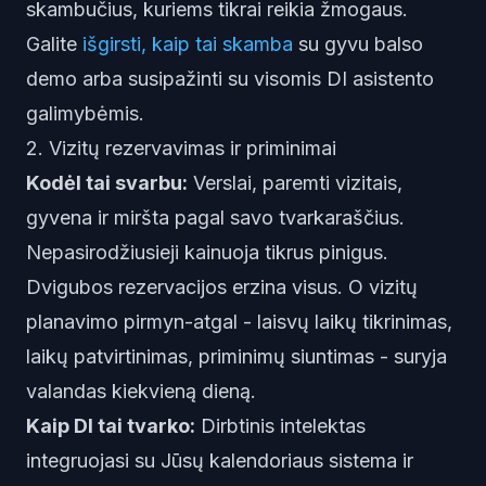
skambučius, kuriems tikrai reikia žmogaus.
Galite
išgirsti, kaip tai skamba
su gyvu balso
demo arba susipažinti su visomis
DI asistento
galimybėmis
.
2. Vizitų rezervavimas ir priminimai
Kodėl tai svarbu:
Verslai, paremti vizitais,
gyvena ir miršta pagal savo tvarkaraščius.
Nepasirodžiusieji kainuoja tikrus pinigus.
Dvigubos rezervacijos erzina visus. O vizitų
planavimo pirmyn-atgal - laisvų laikų tikrinimas,
laikų patvirtinimas, priminimų siuntimas - suryja
valandas kiekvieną dieną.
Kaip DI tai tvarko:
Dirbtinis intelektas
integruojasi su Jūsų kalendoriaus sistema ir