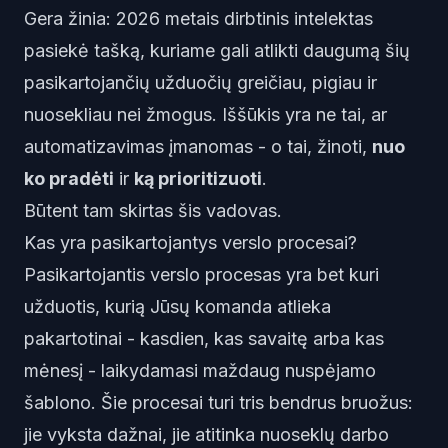
Gera žinia: 2026 metais dirbtinis intelektas
pasiekė tašką, kuriame gali atlikti daugumą šių
pasikartojančių užduočių greičiau, pigiau ir
nuosekliau nei žmogus. Iššūkis yra ne tai, ar
automatizavimas įmanomas - o tai, žinoti,
nuo
ko pradėti
ir
ką prioritizuoti
.
Būtent tam skirtas šis vadovas.
Kas yra pasikartojantys verslo procesai?
Pasikartojantis verslo procesas yra bet kuri
užduotis, kurią Jūsų komanda atlieka
pakartotinai - kasdien, kas savaitę arba kas
mėnesį - laikydamasi maždaug nuspėjamo
šablono. Šie procesai turi tris bendrus bruožus:
jie vyksta dažnai, jie atitinka nuoseklų darbo