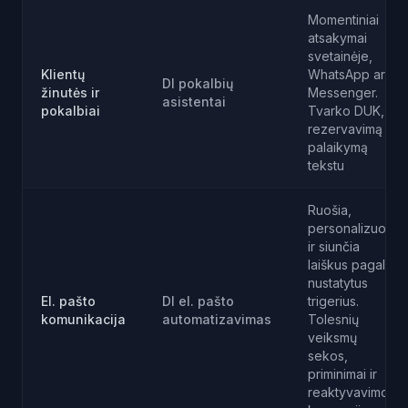
Momentiniai
atsakymai
svetainėje,
Klientų
WhatsApp ar
DI pokalbių
žinutės ir
Messenger.
asistentai
pokalbiai
Tvarko DUK,
rezervavimą ir
palaikymą
tekstu
Ruošia,
personalizuoja
ir siunčia
laiškus pagal
nustatytus
El. pašto
DI el. pašto
trigerius.
komunikacija
automatizavimas
Tolesnių
veiksmų
sekos,
priminimai ir
reaktyvavimo