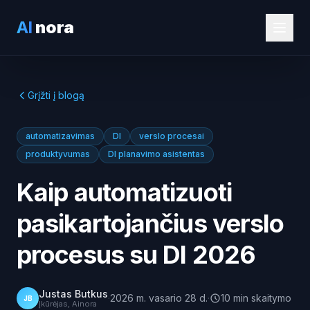
AI
nora
Grįžti į blogą
automatizavimas
DI
verslo procesai
produktyvumas
DI planavimo asistentas
Kaip automatizuoti
pasikartojančius verslo
procesus su DI 2026
Justas Butkus
·
2026 m. vasario 28 d.
·
10
min
skaitymo
JB
Įkūrėjas, Ainora