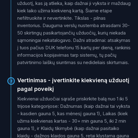
užduotį, kas ją atlieka, kaip dažnai ji vyksta ir maždaug
kiek laiko užima kiekvieną kartą. Šiame etape
nefiltruokite ir nevertinkite. Tikslas - pilnas
inventorius. Dauguma verslų nustemba atrasdami 30-
50 skirtingų pasikartojančių užduočių, kurių niekada
sąmoningai nekatalogavo. Dažni atradimai: atsakymas
į tuos pačius DUK telefonu 15 kartų per dieną, rankinis
informacijos kopijavimas tarp sistemų, tų pačių
patvirtinimo laiškų siuntimas su nedideliais skirtumais.
Vertinimas - įvertinkite kiekvieną užduotį
2
pagal poveikį
Kiekvienai užduočiai sąraše priskirkite balą nuo 1 iki 5
trijose kategorijose: Dažnumas (kaip dažnai tai vyksta
- kasdien gauna 5, kas mėnesį gauna 1), Laikas (kiek
užima kiekvienas kartas - 30+ min gauna 5, iki 2 min
gauna 1), ir Klaidų tikimybė (kaip dažnai pasitaiko
klaidų - dažnos klaidos gauna 5, retai klystama gauna