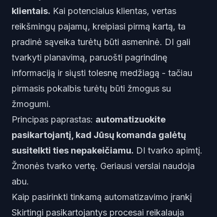
klientais.
Kai potencialus klientas, vertas
reikšmingų pajamų, kreipiasi pirmą kartą, ta
pradinė sąveika turėtų būti asmeninė. DI gali
tvarkyti planavimą, paruošti pagrindinę
informaciją ir siųsti tolesnę medžiagą - tačiau
pirmasis pokalbis turėtų būti žmogus su
žmogumi.
Principas paprastas:
automatizuokite
pasikartojantį, kad Jūsų komanda galėtų
susitelkti ties nepakeičiamu.
DI tvarko apimtį.
Žmonės tvarko vertę. Geriausi verslai naudoja
abu.
Kaip pasirinkti tinkamą automatizavimo įrankį
Skirtingi pasikartojantys procesai reikalauja