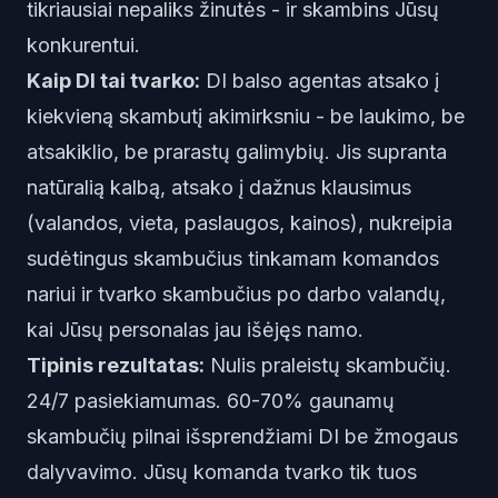
tikriausiai nepaliks žinutės - ir skambins Jūsų
konkurentui.
Kaip DI tai tvarko:
DI balso agentas
atsako į
kiekvieną skambutį akimirksniu - be laukimo, be
atsakiklio, be prarastų galimybių. Jis supranta
natūralią kalbą, atsako į dažnus klausimus
(valandos, vieta, paslaugos, kainos), nukreipia
sudėtingus skambučius tinkamam komandos
nariui ir tvarko skambučius po darbo valandų,
kai Jūsų personalas jau išėjęs namo.
Tipinis rezultatas:
Nulis praleistų skambučių.
24/7 pasiekiamumas. 60-70% gaunamų
skambučių pilnai išsprendžiami DI be žmogaus
dalyvavimo. Jūsų komanda tvarko tik tuos