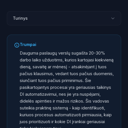
Turinys
Kas yra pasikartojantys verslo procesai?
4 žingsnių automatizavimo sistema
Trumpai
5 procesai, kuriuos verta automatizuoti pirmiausia
Dauguma paslaugų verslų sugaišta 20-30%
Ko DI negali (ir neturėtų) automatizuoti
darbo laiko užduotims, kurios kartojasi kiekvieną
dieną, savaitę ar mėnesį - atsakinėjant į tuos
Kaip pasirinkti tinkamą automatizavimo įrankį
pačius klausimus, vedant tuos pačius duomenis,
Realūs rezultatai
siunčiant tuos pačius priminimus. Šie
Dažnai užduodami klausimai
pasikartojantys procesai yra geriausias taikinys
DI automatizavimui, nes jie yra nuspėjami,
didelės apimties ir mažos rizikos. Šis vadovas
suteikia praktinę sistemą - kaip identifikuoti,
kuriuos procesus automatizuoti pirmiausia, kaip
juos prioritizuoti ir kokie DI įrankiai geriausiai