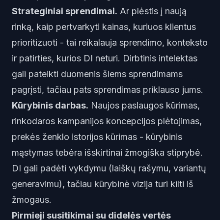
Strateginiai sprendimai.
Ar plėstis į naują
rinką, kaip pertvarkyti kainas, kuriuos klientus
prioritizuoti - tai reikalauja sprendimo, konteksto
ir patirties, kurios DI neturi. Dirbtinis intelektas
gali pateikti duomenis šiems sprendimams
pagrįsti, tačiau pats sprendimas priklauso jums.
Kūrybinis darbas.
Naujos paslaugos kūrimas,
rinkodaros kampanijos koncepcijos plėtojimas,
prekės ženklo istorijos kūrimas - kūrybinis
mąstymas tebėra išskirtinai žmogiška stiprybė.
DI gali padėti vykdymu (laiškų rašymu, variantų
generavimu), tačiau kūrybinė vizija turi kilti iš
žmogaus.
Pirmieji susitikimai su didelės vertės