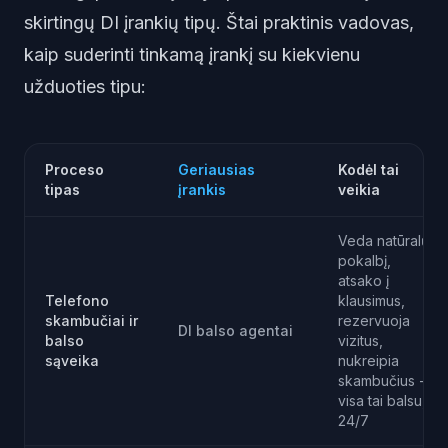
skirtingų DI įrankių tipų. Štai praktinis vadovas,
kaip suderinti tinkamą įrankį su kiekvienu
užduoties tipu:
Proceso
Geriausias
Kodėl tai
tipas
įrankis
veikia
Veda natūralų
pokalbį,
atsako į
Telefono
klausimus,
skambučiai ir
rezervuoja
DI balso agentai
balso
vizitus,
sąveika
nukreipia
skambučius -
visa tai balsu,
24/7