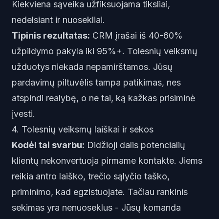
Kiekviena sąveika užfiksuojama tiksliai,
nedelsiant ir nuosekliai.
Tipinis rezultatas:
CRM įrašai iš 40-60%
užpildymo pakyla iki 95%+. Tolesnių veiksmų
užduotys niekada nepamirštamos. Jūsų
pardavimų piltuvėlis tampa patikimas, nes
atspindi realybę, o ne tai, ką kažkas prisiminė
įvesti.
4. Tolesnių veiksmų laiškai ir sekos
Kodėl tai svarbu:
Didžioji dalis potencialių
klientų nekonvertuoja pirmame kontakte. Jiems
reikia antro laiško, trečio sąlyčio taško,
priminimo, kad egzistuojate. Tačiau rankinis
sekimas yra nenuoseklus - Jūsų komanda