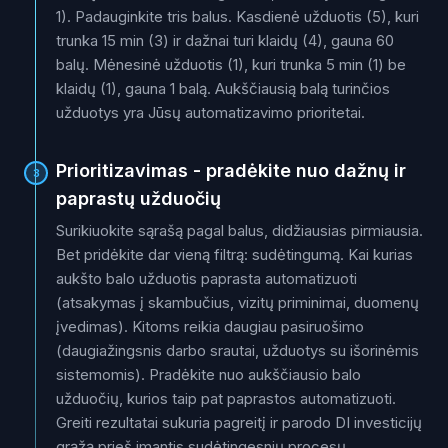
1). Padauginkite tris balus. Kasdienė užduotis (5), kuri
trunka 15 min (3) ir dažnai turi klaidų (4), gauna 60
balų. Mėnesinė užduotis (1), kuri trunka 5 min (1) be
klaidų (1), gauna 1 balą. Aukščiausią balą turinčios
užduotys yra Jūsų automatizavimo prioritetai.
Prioritizavimas - pradėkite nuo dažnų ir
3
paprastų užduočių
Surikiuokite sąrašą pagal balus, didžiausias pirmiausia.
Bet pridėkite dar vieną filtrą: sudėtingumą. Kai kurias
aukšto balo užduotis paprasta automatizuoti
(atsakymas į skambučius, vizitų priminimai, duomenų
įvedimas). Kitoms reikia daugiau pasiruošimo
(daugiažingsnis darbo srautai, užduotys su išorinėmis
sistemomis). Pradėkite nuo aukščiausio balo
užduočių, kurios taip pat paprastos automatizuoti.
Greiti rezultatai sukuria pagreitį ir parodo DI investicijų
grąžą prieš imantis sudėtingesnių procesų.