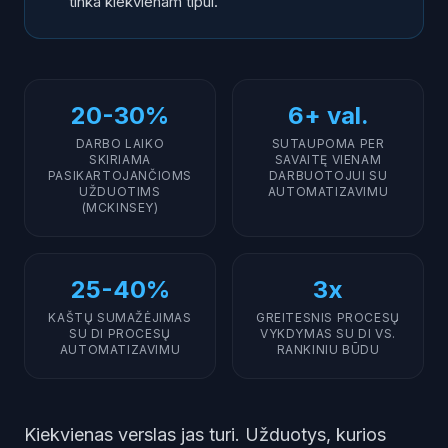
tinka kiekvienam tipui.
20-30%
6+ val.
DARBO LAIKO
SUTAUPOMA PER
SKIRIAMA
SAVAITĘ VIENAM
PASIKARTOJANČIOMS
DARBUOTOJUI SU
UŽDUOTIMS
AUTOMATIZAVIMU
(MCKINSEY)
25-40%
3x
KAŠTŲ SUMAŽĖJIMAS
GREITESNIS PROCESŲ
SU DI PROCESŲ
VYKDYMAS SU DI VS.
AUTOMATIZAVIMU
RANKINIU BŪDU
Kiekvienas verslas jas turi. Užduotys, kurios