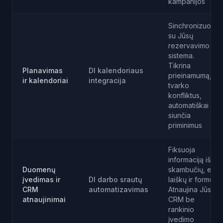
kampanijos
Sinchronizuoja
su Jūsų
rezervavimo
sistema.
Tikrina
Planavimas
DI kalendoriaus
prieinamumą,
ir kalendoriai
integracija
tvarko
konfliktus,
automatiškai
siunčia
priminimus
Fiksuoja
informaciją iš
Duomenų
skambučių, el.
įvedimas ir
DI darbo srautų
laiškų ir formų.
CRM
automatizavimas
Atnaujina Jūsų
atnaujinimai
CRM be
rankinio
įvedimo