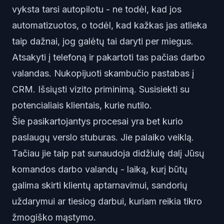
vyksta tarsi autopilotu - ne todėl, kad jos
automatizuotos, o todėl, kad kažkas jas atlieka
taip dažnai, jog galėtų tai daryti per miegus.
Atsakyti į telefoną ir pakartoti tas pačias darbo
valandas. Nukopijuoti skambučio pastabas į
CRM. Išsiųsti vizito priminimą. Susisiekti su
potencialiais klientais, kurie nutilo.
Šie pasikartojantys procesai yra bet kurio
paslaugų verslo stuburas. Jie palaiko veiklą.
Tačiau jie taip pat sunaudoja didžiulę dalį Jūsų
komandos darbo valandų - laiką, kurį būtų
galima skirti klientų aptarnavimui, sandorių
uždarymui ar tiesiog darbui, kuriam reikia tikro
žmogiško mąstymo.