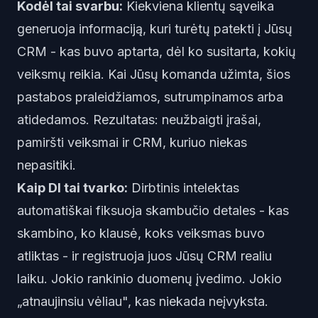
Kodėl tai svarbu:
Kiekviena klientų sąveika
generuoja informaciją, kuri turėtų patekti į Jūsų
CRM - kas buvo aptarta, dėl ko susitarta, kokių
veiksmų reikia. Kai Jūsų komanda užimta, šios
pastabos praleidžiamos, sutrumpinamos arba
atidedamos. Rezultatas: neužbaigti įrašai,
pamiršti veiksmai ir CRM, kuriuo niekas
nepasitiki.
Kaip DI tai tvarko:
Dirbtinis intelektas
automatiškai fiksuoja skambučio detales - kas
skambino, ko klausė, koks veiksmas buvo
atliktas - ir registruoja juos Jūsų CRM realiu
laiku. Jokio rankinio duomenų įvedimo. Jokio
„atnaujinsiu vėliau", kas niekada neįvyksta.