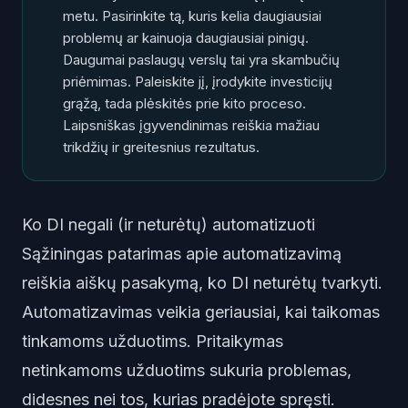
metu. Pasirinkite tą, kuris kelia daugiausiai
problemų ar kainuoja daugiausiai pinigų.
Daugumai paslaugų verslų tai yra skambučių
priėmimas. Paleiskite jį, įrodykite investicijų
grąžą, tada plėskitės prie kito proceso.
Laipsniškas įgyvendinimas reiškia mažiau
trikdžių ir greitesnius rezultatus.
Ko DI negali (ir neturėtų) automatizuoti
Sąžiningas patarimas apie automatizavimą
reiškia aiškų pasakymą, ko DI
neturėtų
tvarkyti.
Automatizavimas veikia geriausiai, kai taikomas
tinkamoms užduotims. Pritaikymas
netinkamoms užduotims sukuria problemas,
didesnes nei tos, kurias pradėjote spręsti.