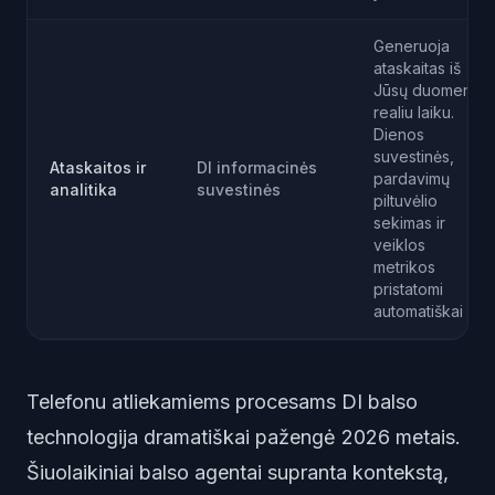
Generuoja
ataskaitas iš
Jūsų duomenų
realiu laiku.
Dienos
suvestinės,
Ataskaitos ir
DI informacinės
pardavimų
analitika
suvestinės
piltuvėlio
sekimas ir
veiklos
metrikos
pristatomi
automatiškai
Telefonu atliekamiems procesams
DI balso
technologija
dramatiškai pažengė 2026 metais.
Šiuolaikiniai balso agentai supranta kontekstą,