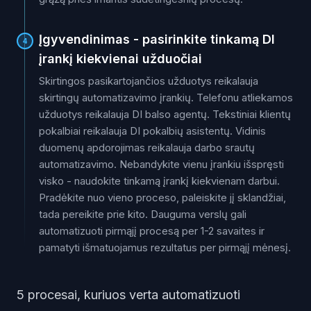
Įgyvendinimas - pasirinkite tinkamą DI
4
įrankį kiekvienai užduočiai
Skirtingos pasikartojančios užduotys reikalauja
skirtingų automatizavimo įrankių. Telefonu atliekamos
užduotys reikalauja DI balso agentų. Tekstiniai klientų
pokalbiai reikalauja DI pokalbių asistentų. Vidinis
duomenų apdorojimas reikalauja darbo srautų
automatizavimo. Nebandykite vienu įrankiu išspręsti
visko - naudokite tinkamą įrankį kiekvienam darbui.
Pradėkite nuo vieno proceso, paleiskite jį sklandžiai,
tada pereikite prie kito. Dauguma verslų gali
automatizuoti pirmąjį procesą per 1-2 savaites ir
pamatyti išmatuojamus rezultatus per pirmąjį mėnesį.
5 procesai, kuriuos verta automatizuoti