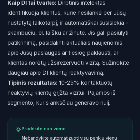
Kaip DI tai tvarko:
Dirbtinis intelektas
identifikuoja klientus, kurie nesilankė per Jūsų
nustatytą laikotarpį, ir automatiškai susisiekia -
skambučiu, el. laišku ar žinute. Jis gali pasiūlyti
patikrinimą, pasidalinti aktualiais naujienomis
apie Jūsų paslaugas ar tiesiog paklausti, ar
klientas norėtų užsirezervuoti vizitą. Sužinokite
daugiau apie
DI klientų reaktyvavimą
.
Tipinis rezultatas:
10-25% kontaktuotų
neaktyvių klientų grįžta vizitui. Pajamos iš
segmento, kuris anksčiau generavo nulį.
Pradėkite nuo vieno
Nebandykite automatizuoti visų penkių vienu