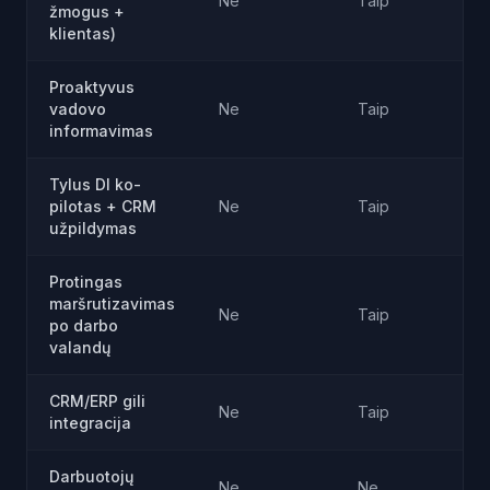
Ne
Taip
žmogus +
klientas)
Proaktyvus
vadovo
Ne
Taip
informavimas
Tylus DI ko-
pilotas + CRM
Ne
Taip
užpildymas
Protingas
maršrutizavimas
Ne
Taip
po darbo
valandų
CRM/ERP gili
Ne
Taip
integracija
Darbuotojų
Ne
Ne