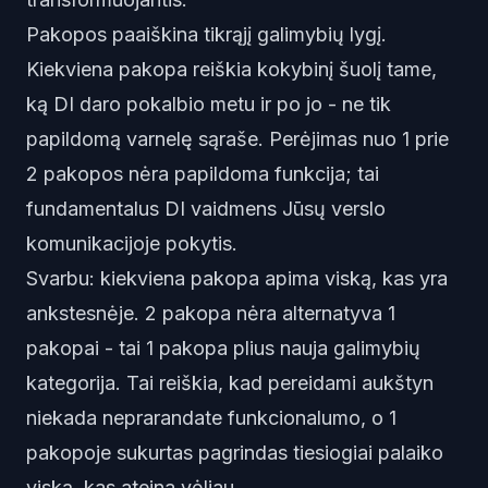
Pakopos paaiškina tikrąjį galimybių lygį.
Kiekviena pakopa reiškia kokybinį šuolį tame,
ką DI daro pokalbio metu ir po jo - ne tik
papildomą varnelę sąraše. Perėjimas nuo 1 prie
2 pakopos nėra papildoma funkcija; tai
fundamentalus DI vaidmens Jūsų verslo
komunikacijoje pokytis.
Svarbu: kiekviena pakopa apima viską, kas yra
ankstesnėje. 2 pakopa nėra alternatyva 1
pakopai - tai 1 pakopa plius nauja galimybių
kategorija. Tai reiškia, kad pereidami aukštyn
niekada neprarandate funkcionalumo, o 1
pakopoje sukurtas pagrindas tiesiogiai palaiko
viską, kas ateina vėliau.