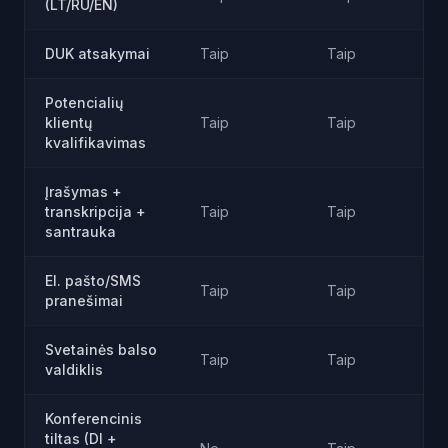
(LT/RU/EN)
DUK atsakymai
Taip
Taip
Potencialių
klientų
Taip
Taip
kvalifikavimas
Įrašymas +
transkripcija +
Taip
Taip
santrauka
El. pašto/SMS
Taip
Taip
pranešimai
Svetainės balso
Taip
Taip
valdiklis
Konferencinis
tiltas (DI +