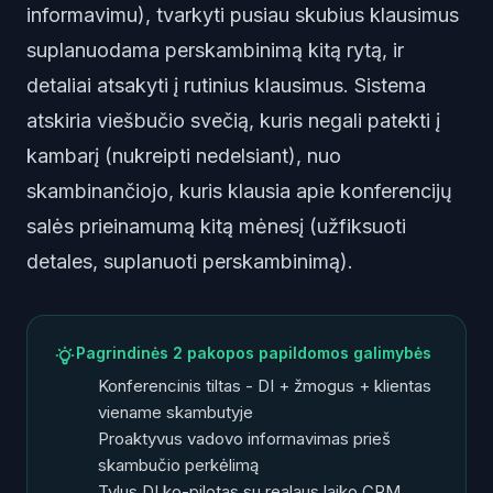
informavimu), tvarkyti pusiau skubius klausimus
suplanuodama perskambinimą kitą rytą, ir
detaliai atsakyti į rutinius klausimus. Sistema
atskiria viešbučio svečią, kuris negali patekti į
kambarį (nukreipti nedelsiant), nuo
skambinančiojo, kuris klausia apie konferencijų
salės prieinamumą kitą mėnesį (užfiksuoti
detales, suplanuoti perskambinimą).
Pagrindinės 2 pakopos papildomos galimybės
Konferencinis tiltas - DI + žmogus + klientas
viename skambutyje
Proaktyvus vadovo informavimas prieš
skambučio perkėlimą
Tylus DI ko-pilotas su realaus laiko CRM