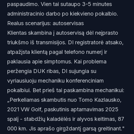
paspaudimo. Vien tai sutaupo 3-5 minutes
administracinio darbo po kiekvieno pokalbio.
Realus scenarijus: autoservisas
Klientas skambina į autoservisą dėl neįprasto
triukšmo iš transmisijos. DI registratorė atsako,
atpažįsta klientą pagal telefono numerį ir
paklausia apie simptomus. Kai problema
peržengia DUK ribas, DI sujungia su
vyriausiuoju mechaniku konferenciniam
pokalbiui. Bet prieš tai paskambina mechanikui:
„Perkeliamas skambutis nuo Tomo Kazlausko,
2021 VW Golf, paskutinis aptarnavimas 2025
spalį - stabdžių kaladėlės ir alyvos keitimas, 87
000 km. Jis aprašo girgždantį garsą greitinant."