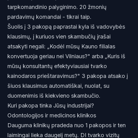
tarpkomandinio palyginimo. 20 žmonių
pardavimų komandai - tikrai taip.
Šuolis į 3 pakopą paprastai kyla iš vadovybės
klausimų, į kuriuos vien skambučių įrašai
atsakyti negali: „Kodėl mūsų Kauno filialas
konvertuoja geriau nei Vilniaus?" arba „Kuris iš
mūsų konsultantų efektyviausiai tvarko
kainodaros prieštaravimus?" 3 pakopa atsako į
šiuos klausimus automatiškai, nuolat, su
duomenimis iš kiekvieno skambučio.
Kuri pakopa tinka Jūsų industrijai?
Odontologijos ir medicinos klinikos
Dauguma klinikų pradeda nuo 1 pakopos ir ten
laimingai lieka daugelį metų. DI tvarko vizitų