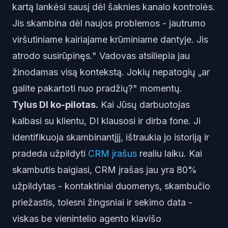
kartą lankėsi sausį dėl šaknies kanalo kontrolės.
Jis skambina dėl naujos problemos - jautrumo
viršutiniame kairiajame krūminiame dantyje. Jis
atrodo susirūpinęs." Vadovas atsiliepia jau
žinodamas visą kontekstą. Jokių nepatogių „ar
galite pakartoti nuo pradžių?" momentų.
Tylus DI ko-pilotas.
Kai Jūsų darbuotojas
kalbasi su klientu, DI klausosi ir dirba fone. Ji
identifikuoja skambinantįjį, ištraukia jo istoriją ir
pradeda užpildyti
CRM įrašus
realiu laiku. Kai
skambutis baigiasi, CRM įrašas jau yra 80%
užpildytas - kontaktiniai duomenys, skambučio
priežastis, tolesni žingsniai ir sekimo data -
viskas be vienintelio agento klavišo