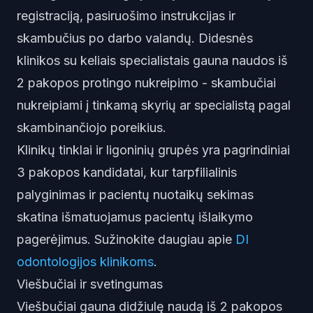
registraciją, pasiruošimo instrukcijas ir
skambučius po darbo valandų. Didesnės
klinikos su keliais specialistais gauna naudos iš
2 pakopos protingo nukreipimo - skambučiai
nukreipiami į tinkamą skyrių ar specialistą pagal
skambinančiojo poreikius.
Klinikų tinklai ir ligoninių grupės yra pagrindiniai
3 pakopos kandidatai, kur tarpfilialinis
palyginimas ir pacientų nuotaikų sekimas
skatina išmatuojamus pacientų išlaikymo
pagerėjimus. Sužinokite daugiau apie
DI
odontologijos klinikoms
.
Viešbučiai ir svetingumas
Viešbučiai gauna didžiulę naudą iš 2 pakopos