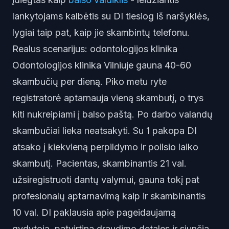
lankytojams kalbėtis su DI tiesiog iš naršyklės,
lygiai taip pat, kaip jie skambintų telefonu.
Realus scenarijus: odontologijos klinika
Odontologijos klinika Vilniuje gauna 40-60
skambučių per dieną. Piko metu ryte
registratorė aptarnauja vieną skambutį, o trys
kiti nukreipiami į balso paštą. Po darbo valandų
skambučiai lieka neatsakyti. Su 1 pakopa DI
atsako į kiekvieną perpildymo ir poilsio laiko
skambutį. Pacientas, skambinantis 21 val.
užsiregistruoti dantų valymui, gauna tokį pat
profesionalų aptarnavimą kaip ir skambinantis
10 val. DI paklausia apie pageidaujamą
gydytoją, patvirtina draudimo detales ir siunčia