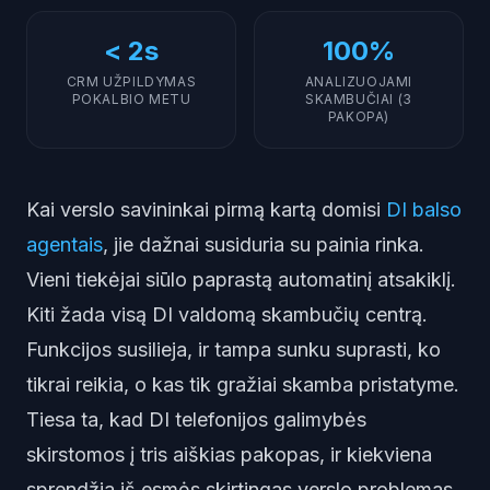
< 2s
100%
CRM UŽPILDYMAS
ANALIZUOJAMI
POKALBIO METU
SKAMBUČIAI (3
PAKOPA)
Kai verslo savininkai pirmą kartą domisi
DI balso
agentais
, jie dažnai susiduria su painia rinka.
Vieni tiekėjai siūlo paprastą automatinį atsakiklį.
Kiti žada visą DI valdomą skambučių centrą.
Funkcijos susilieja, ir tampa sunku suprasti, ko
tikrai reikia, o kas tik gražiai skamba pristatyme.
Tiesa ta, kad DI telefonijos galimybės
skirstomos į tris aiškias pakopas, ir kiekviena
sprendžia iš esmės skirtingas verslo problemas.