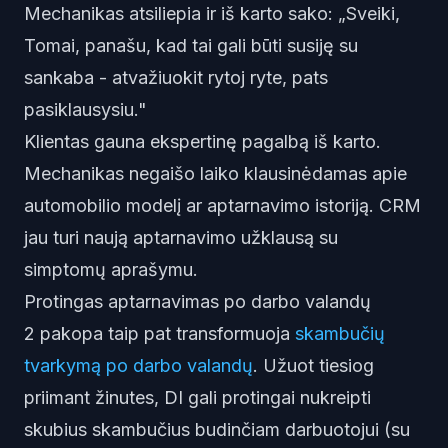
Mechanikas atsiliepia ir iš karto sako: „Sveiki,
Tomai, panašu, kad tai gali būti susiję su
sankaba - atvažiuokit rytoj ryte, pats
pasiklausysiu."
Klientas gauna ekspertinę pagalbą iš karto.
Mechanikas negaišo laiko klausinėdamas apie
automobilio modelį ar aptarnavimo istoriją. CRM
jau turi naują aptarnavimo užklausą su
simptomų aprašymu.
Protingas aptarnavimas po darbo valandų
2 pakopa taip pat transformuoja
skambučių
tvarkymą po darbo valandų
. Užuot tiesiog
priimant žinutes, DI gali protingai nukreipti
skubius skambučius budinčiam darbuotojui (su