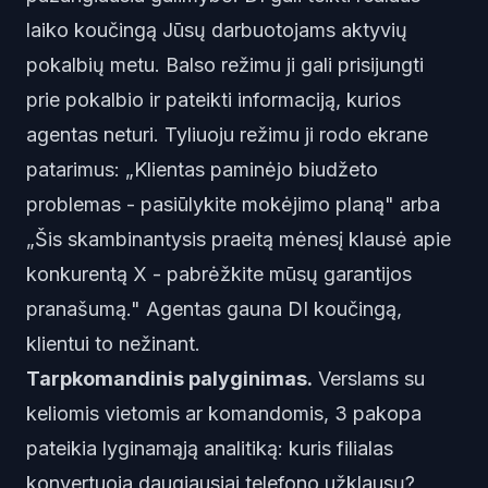
laiko koučingą Jūsų darbuotojams aktyvių
pokalbių metu. Balso režimu ji gali prisijungti
prie pokalbio ir pateikti informaciją, kurios
agentas neturi. Tyliuoju režimu ji rodo ekrane
patarimus: „Klientas paminėjo biudžeto
problemas - pasiūlykite mokėjimo planą" arba
„Šis skambinantysis praeitą mėnesį klausė apie
konkurentą X - pabrėžkite mūsų garantijos
pranašumą." Agentas gauna DI koučingą,
klientui to nežinant.
Tarpkomandinis palyginimas.
Verslams su
keliomis vietomis ar komandomis, 3 pakopa
pateikia lyginamąją analitiką: kuris filialas
konvertuoja daugiausiai telefono užklausų?