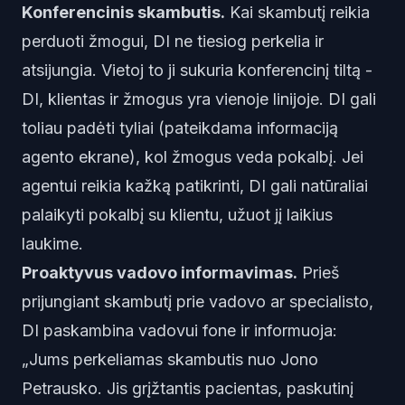
Konferencinis skambutis.
Kai skambutį reikia
perduoti žmogui, DI ne tiesiog perkelia ir
atsijungia. Vietoj to ji sukuria konferencinį tiltą -
DI, klientas ir žmogus yra vienoje linijoje. DI gali
toliau padėti tyliai (pateikdama informaciją
agento ekrane), kol žmogus veda pokalbį. Jei
agentui reikia kažką patikrinti, DI gali natūraliai
palaikyti pokalbį su klientu, užuot jį laikius
laukime.
Proaktyvus vadovo informavimas.
Prieš
prijungiant skambutį prie vadovo ar specialisto,
DI paskambina vadovui fone ir informuoja:
„Jums perkeliamas skambutis nuo Jono
Petrausko. Jis grįžtantis pacientas, paskutinį