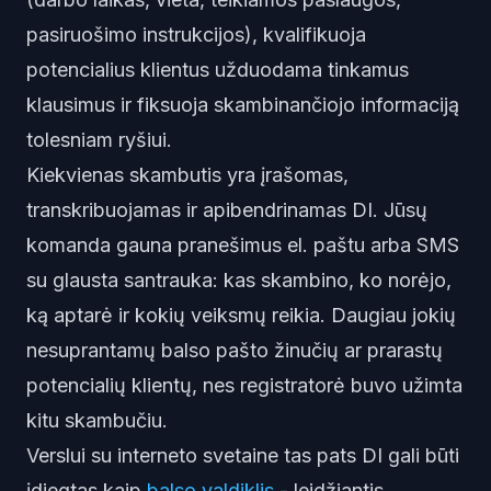
pasiruošimo instrukcijos), kvalifikuoja
potencialius klientus užduodama tinkamus
klausimus ir fiksuoja skambinančiojo informaciją
tolesniam ryšiui.
Kiekvienas skambutis yra įrašomas,
transkribuojamas ir apibendrinamas DI. Jūsų
komanda gauna pranešimus el. paštu arba SMS
su glausta santrauka: kas skambino, ko norėjo,
ką aptarė ir kokių veiksmų reikia. Daugiau jokių
nesuprantamų balso pašto žinučių ar prarastų
potencialių klientų, nes registratorė buvo užimta
kitu skambučiu.
Verslui su interneto svetaine tas pats DI gali būti
įdiegtas kaip
balso valdiklis
- leidžiantis