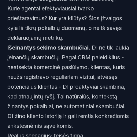
Kurie agentai efektyviausiai tvarko
prieštaravimus? Kur yra kliūtys? Šios įžvalgos
kyla iš tikrų pokalbių duomenų, o ne iš savęs
deklaruojamų metrikų.
Išeinantys sekimo skambučiai.
DI ne tik laukia
įeinančių skambučių. Pagal CRM paleidiklius -
neatsekta komercinė pasiūlymo, klientas, kuris
neužsiregistravo reguliariam vizitui, atvėsęs
potencialus klientas - DI proaktyviai skambina,
kad atnaujintų ryšį. Tai natūralūs, kontekstą
žinantys pokalbiai, ne automatiniai skambučiai.
DI žino kliento istoriją ir gali remtis konkrečiomis
ankstesnėmis sąveikomis.
Realus scenarijus: teisės firma