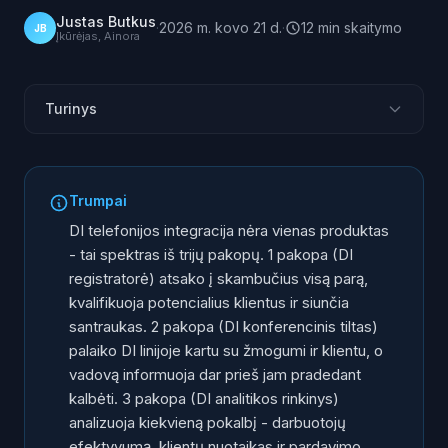
Justas Butkus
·
2026 m. kovo 21 d.
·
12
min
skaitymo
JB
Įkūrėjas, Ainora
Turinys
Kodėl pakopos, o ne funkcijų sąrašas
1 pakopa: DI registratorė
Trumpai
2 pakopa: DI konferencinis tiltas
DI telefonijos integracija nėra vienas produktas
3 pakopa: DI analitikos rinkinys
- tai spektras iš trijų pakopų. 1 pakopa (DI
registratorė) atsako į skambučius visą parą,
Pakopų palyginimas
kvalifikuoja potencialius klientus ir siunčia
Augimo kelias: kaip verslas pereina tarp pakopų
santraukas. 2 pakopa (DI konferencinis tiltas)
Kuri pakopa tinka Jūsų industrijai?
palaiko DI linijoje kartu su žmogumi ir klientu, o
Dažnai užduodami klausimai
vadovą informuoja dar prieš jam pradedant
kalbėti. 3 pakopa (DI analitikos rinkinys)
analizuoja kiekvieną pokalbį - darbuotojų
efektyvumą, klientų nuotaikas ir pardavimo