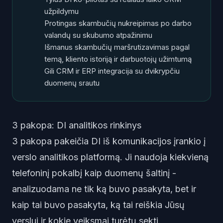
užpildymu
Protingas skambučių nukreipimas po darbo
valandų su skubumo atpažinimu
Išmanus skambučių maršrutizavimas pagal
temą, kliento istoriją ir darbuotojų užimtumą
Gili CRM ir ERP integracija su dvikrypčiu
duomenų srautu
3 pakopa: DI analitikos rinkinys
3 pakopa pakeičia DI iš komunikacijos įrankio į
verslo analitikos platformą. Ji naudoja kiekvieną
telefoninį pokalbį kaip duomenų šaltinį -
analizuodama ne tik ką buvo pasakyta, bet ir
kaip tai buvo pasakyta, ką tai reiškia Jūsų
verslui ir kokie veiksmai turėtų sekti.