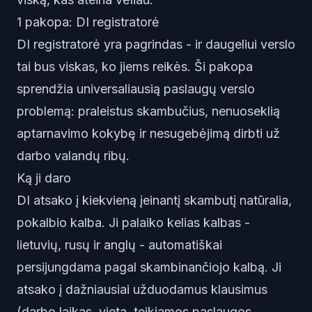
1 pakopa: DI registratorė
DI registratorė yra pagrindas - ir daugeliui verslo
tai bus viskas, ko jiems reikės. Ši pakopa
sprendžia universaliausią paslaugų verslo
problemą: praleistus skambučius, nenuoseklią
aptarnavimo kokybę ir nesugebėjimą dirbti už
darbo valandų ribų.
Ką ji daro
DI atsako į kiekvieną įeinantį skambutį natūralia,
pokalbio kalba. Ji palaiko kelias kalbas -
lietuvių, rusų ir anglų - automatiškai
persijungdama pagal skambinančiojo kalbą. Ji
atsako į dažniausiai užduodamus klausimus
(darbo laikas, vieta, teikiamos paslaugos,