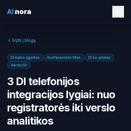
AI
nora
Grįžti į blogą
DI balso agentas
Konferencinis tiltas
DI ko-pilotas
Verslo DI
3 DI telefonijos
integracijos lygiai: nuo
registratorės iki verslo
analitikos