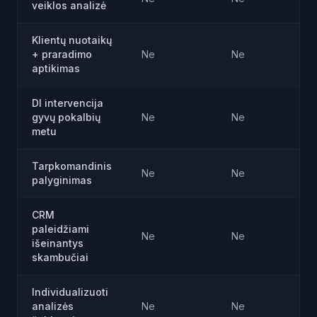
veiklos analizė
Klientų nuotaikų
+ praradimo
Ne
Ne
aptikimas
DI intervencija
gyvų pokalbių
Ne
Ne
metu
Tarpkomandinis
Ne
Ne
palyginimas
CRM
paleidžiami
Ne
Ne
išeinantys
skambučiai
Individualizuoti
analizės
Ne
Ne