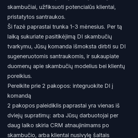
skambučiai, užfiksuoti potencialūs klientai,
pristatytos santraukos.
Ši fazė paprastai trunka 1-3 mėnesius. Per tą
laiką sukuriate pasitikėjimą DI skambučių
tvarkymu, Jūsų komanda išmoksta dirbti su DI
sugeneruotomis santraukomis, ir sukaupiate
duomenų apie skambučių modelius bei klientų
poreikius.
Pereikite prie 2 pakopos: integruokite DI į
komandą
2 pakopos paleidiklis paprastai yra vienas iš
dviejų supratimų: arba Jūsų darbuotojai per
daug laiko skiria CRM atnaujinimams po
skambučio, arba klientai nusivylę šaltais