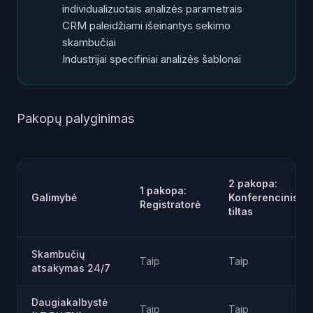
individualizuotais analizės parametrais
CRM paleidžiami išeinantys sekimo
skambučiai
Industrijai specifiniai analizės šablonai
Pakopų palyginimas
2 pakopa:
1 pakopa:
Galimybė
Konferencinis
Registratorė
tiltas
Skambučių
Taip
Taip
atsakymas 24/7
Daugiakalbystė
Taip
Taip