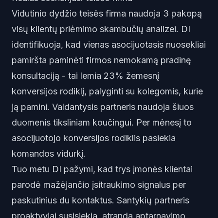
Vidutinio dydžio teisės firma naudoja 3 pakopą
visų klientų priėmimo skambučių analizei. DI
identifikuoja, kad vienas asocijuotasis nuosekliai
pamiršta paminėti firmos nemokamą pradinę
konsultaciją - tai lemia 23% žemesnį
konversijos rodiklį, palyginti su kolegomis, kurie
ją pamini. Valdantysis partneris naudoja šiuos
duomenis tiksliniam koučingui. Per mėnesį to
asocijuotojo konversijos rodiklis pasiekia
komandos vidurkį.
Tuo metu DI pažymi, kad trys įmonės klientai
parodė mažėjančio įsitraukimo signalus per
paskutinius du kontaktus. Santykių partneris
proaktyviai susisiekia, atranda aptarnavimo