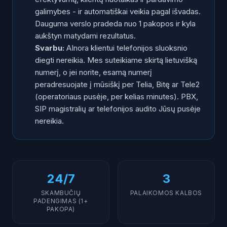
galimybes - ir automatiškai veikia pagal išvadas.
Dauguma verslo pradeda nuo 1 pakopos ir kyla
aukštyn matydami rezultatus.
Svarbu:
AInora klientui telefonijos sluoksnio
diegti nereikia. Mes suteikiame skirtą lietuvišką
numerį, o jei norite, esamą numerį
peradresuojate į mūsiškį per Telia, Bitę ar Tele2
(operatoriaus pusėje, per kelias minutes). PBX,
SIP magistralių ar telefonijos audito Jūsų pusėje
nereikia.
24/7
3
SKAMBUČIŲ
PALAIKOMOS KALBOS
PADENGIMAS (1+
PAKOPA)