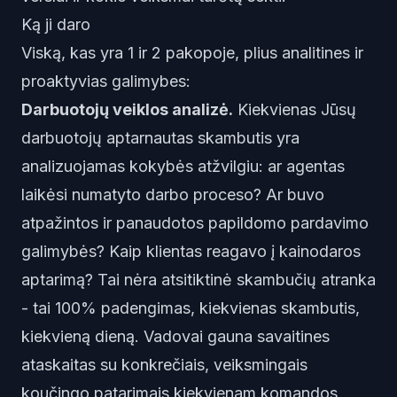
Ką ji daro
Viską, kas yra 1 ir 2 pakopoje, plius analitines ir
proaktyvias galimybes:
Darbuotojų veiklos analizė.
Kiekvienas Jūsų
darbuotojų aptarnautas skambutis yra
analizuojamas kokybės atžvilgiu: ar agentas
laikėsi numatyto darbo proceso? Ar buvo
atpažintos ir panaudotos papildomo pardavimo
galimybės? Kaip klientas reagavo į kainodaros
aptarimą? Tai nėra atsitiktinė skambučių atranka
- tai 100% padengimas, kiekvienas skambutis,
kiekvieną dieną. Vadovai gauna savaitines
ataskaitas su konkrečiais, veiksmingais
koučingo patarimais kiekvienam komandos