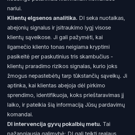
nariui.
Klientų elgsenos analitika.
DI seka nuotaikas,
abejonių signalus ir įsitraukimo lygį visose
klientų sąveikose. Ji gali pažymėti, kai
ilgamečio kliento tonas neigiama kryptimi
pasikeitė per paskutinius tris skambučius -
klientų praradimo rizikos signalas, kurio joks
žmogus nepastebėtų tarp tūkstančių sąveikų. Ji
aptinka, kai klientas abejoja dėl pirkimo
sprendimo, identifikuoja, koks prieštaravimas jį
laiko, ir pateikia šią informaciją Jūsų pardavimų
komandai.
DI intervencija gyvų pokalbių metu.
Tai
pažangiausia galimybė: DI gali teikti realaus