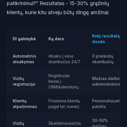
patikrinimui?” Rezultatas - 15-30% grąžintų
klientų, kurie kitu atveju būtų dingę amžinai.
Kokį rezultatą
DI galimybė
Ką daro
duoda
Automatinis
Atsako į visus
0 praleistų
atsakymas
skambučius 24/7
skambučių
Registruoja
Vizitų
Mažiau darbo
tiesiai į
registracija
administratorei
CRM/kalendorių
Klientų
Prisimena klientą
Personalizuota
atpažinimas
pagal tel. numerį
patirtis
30-50%
Vizitų
Skambina/siunčia
mažiau