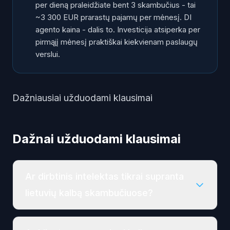
per dieną praleidžiate bent 3 skambučius - tai
~3 300 EUR prarastų pajamų per mėnesį. DI
agento kaina - dalis to. Investicija atsiperka per
pirmąjį mėnesį praktiškai kiekvienam paslaugų
verslui.
Dažniausiai užduodami klausimai
Dažnai užduodami klausimai
Ar dirbtinis intelektas tikrai supranta
lietuvių kalbą skambučiuose?