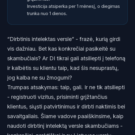
Investicija atsiperka per 1 mėnesį, o diegimas
trunka nuo 1 dienos.
“Dirbtinis intelektas versle” - frazė, kurią girdi
vis dažniau. Bet kas konkrečiai pasikeitė su
skambučiais? Ar DI tikrai gali atsiliepti į telefoną
ir kalbėtis su klientu taip, kad šis nesuprastų,
jog kalba ne su žmogumi?
Trumpas atsakymas: taip, gali. Ir ne tik atsiliepti
- registruoti vizitus, prisiminti grįžtančius
klientus, siųsti patvirtinimus ir dirbti naktimis bei
savaitgaliais. Šiame vadove paaiškinsime, kaip
naudoti dirbtinį intelektą versle skambučiams -