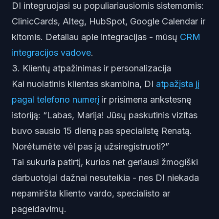
DI integruojasi su populiariausiomis sistemomis:
ClinicCards, Alteg, HubSpot, Google Calendar ir
kitomis. Detaliau apie integracijas - mūsų
CRM
integracijos vadove
.
3. Klientų atpažinimas ir personalizacija
Kai nuolatinis klientas skambina, DI
atpažįsta jį
pagal telefono numerį
ir prisimena ankstesnę
istoriją: “Labas, Marija! Jūsų paskutinis vizitas
buvo sausio 15 dieną pas specialistę Renatą.
Norėtumėte vėl pas ją užsiregistruoti?”
Tai sukuria patirtį, kurios net geriausi žmogiški
darbuotojai dažnai nesuteikia - nes DI niekada
nepamiršta kliento vardo, specialisto ar
pageidavimų.