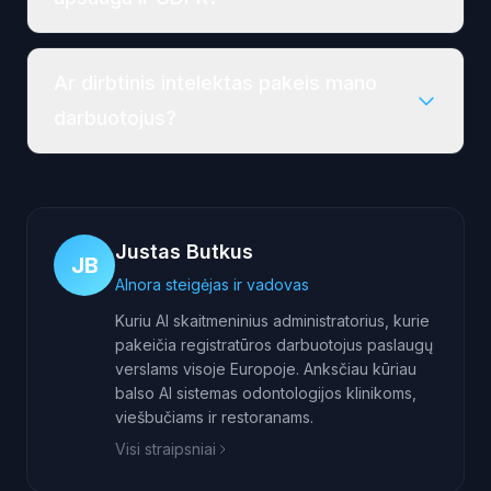
Ar dirbtinis intelektas pakeis mano
darbuotojus?
Justas Butkus
JB
AInora steigėjas ir vadovas
Kuriu AI skaitmeninius administratorius, kurie
pakeičia registratūros darbuotojus paslaugų
verslams visoje Europoje. Anksčiau kūriau
balso AI sistemas odontologijos klinikoms,
viešbučiams ir restoranams.
Visi straipsniai