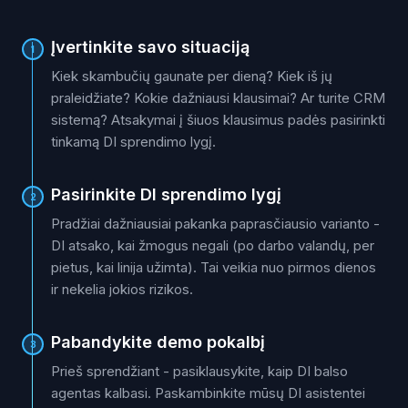
Įvertinkite savo situaciją
1
Kiek skambučių gaunate per dieną? Kiek iš jų
praleidžiate? Kokie dažniausi klausimai? Ar turite CRM
sistemą? Atsakymai į šiuos klausimus padės pasirinkti
tinkamą DI sprendimo lygį.
Pasirinkite DI sprendimo lygį
2
Pradžiai dažniausiai pakanka paprasčiausio varianto -
DI atsako, kai žmogus negali (po darbo valandų, per
pietus, kai linija užimta). Tai veikia nuo pirmos dienos
ir nekelia jokios rizikos.
Pabandykite demo pokalbį
3
Prieš sprendžiant - pasiklausykite, kaip DI balso
agentas kalbasi. Paskambinkite mūsų DI asistentei