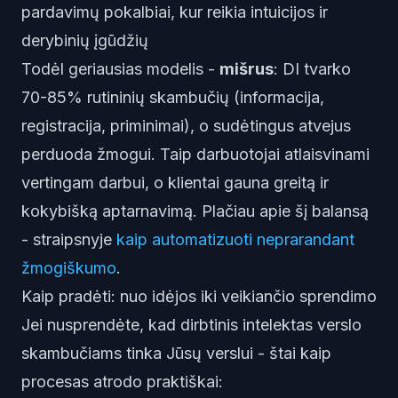
pardavimų pokalbiai, kur reikia intuicijos ir
derybinių įgūdžių
Todėl geriausias modelis -
mišrus
: DI tvarko
70-85% rutininių skambučių (informacija,
registracija, priminimai), o sudėtingus atvejus
perduoda žmogui. Taip darbuotojai atlaisvinami
vertingam darbui, o klientai gauna greitą ir
kokybišką aptarnavimą. Plačiau apie šį balansą
- straipsnyje
kaip automatizuoti neprarandant
žmogiškumo
.
Kaip pradėti: nuo idėjos iki veikiančio sprendimo
Jei nusprendėte, kad dirbtinis intelektas verslo
skambučiams tinka Jūsų verslui - štai kaip
procesas atrodo praktiškai: