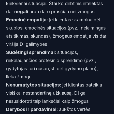
kiekvienai situacijai. Štai ko dirbtinis intelektas
dar
negali
arba daro prasčiau nei žmogus:
Emocinė empatija:
jei klientas skambina dėl
skubios, emocinės situacijos (pvz., nelaimingas
atsitikimas, skundas), žmogaus empatija vis dar
viršija DI galimybes
Sudėtingi sprendimai:
situacijos,
reikalaujančios profesinio sprendimo (pvz.,
gydytojas turi nuspręsti dėl gydymo plano),
lieka žmogui
Nenumatytos situacijos:
jei klientas pateikia
visiškai nestandartinę užklausą, DI gali
nesusidoroti taip lanksčiai kaip žmogus
Derybos ir pardavimai:
aukštos vertės