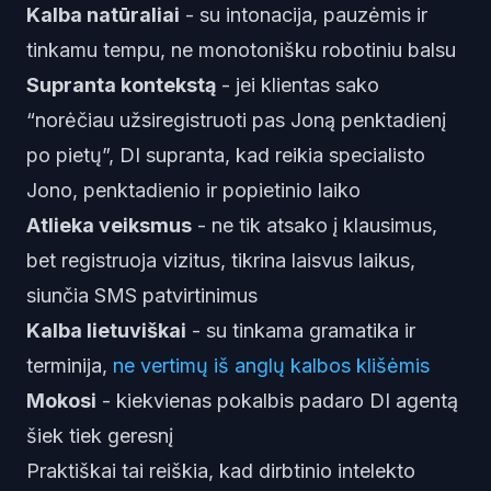
Kalba natūraliai
- su intonacija, pauzėmis ir
tinkamu tempu, ne monotonišku robotiniu balsu
Supranta kontekstą
- jei klientas sako
“norėčiau užsiregistruoti pas Joną penktadienį
po pietų”, DI supranta, kad reikia specialisto
Jono, penktadienio ir popietinio laiko
Atlieka veiksmus
- ne tik atsako į klausimus,
bet registruoja vizitus, tikrina laisvus laikus,
siunčia SMS patvirtinimus
Kalba lietuviškai
- su tinkama gramatika ir
terminija,
ne vertimų iš anglų kalbos klišėmis
Mokosi
- kiekvienas pokalbis padaro DI agentą
šiek tiek geresnį
Praktiškai tai reiškia, kad dirbtinio intelekto