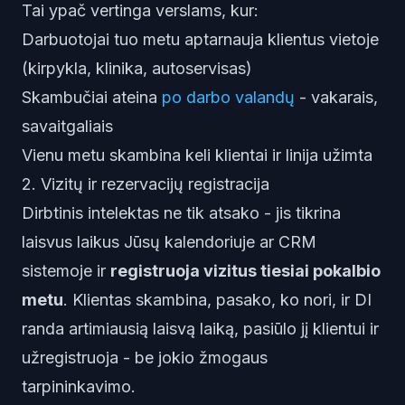
Tai ypač vertinga verslams, kur:
Darbuotojai tuo metu aptarnauja klientus vietoje
(kirpykla, klinika, autoservisas)
Skambučiai ateina
po darbo valandų
- vakarais,
savaitgaliais
Vienu metu skambina keli klientai ir linija užimta
2. Vizitų ir rezervacijų registracija
Dirbtinis intelektas ne tik atsako - jis tikrina
laisvus laikus Jūsų kalendoriuje ar CRM
sistemoje ir
registruoja vizitus tiesiai pokalbio
metu
. Klientas skambina, pasako, ko nori, ir DI
randa artimiausią laisvą laiką, pasiūlo jį klientui ir
užregistruoja - be jokio žmogaus
tarpininkavimo.