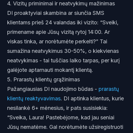
4. Vizitų priminimai ir neatvykimų mažinimas
DI proaktyviai skambina ar siunčia SMS
klientams prieš 24 valandas iki vizito: “Sveiki,
primename apie Jūsų vizitą rytoj 14:00. Ar
viskas tinka, ar norėtumėte perkelti?” Tai
sumažina neatvykimus 30-50%, o kiekvienas
neatvykimas - tai tuščias laiko tarpas, per kurį
galėjote aptarnauti mokantį klientą.
5. Prarastų klientų grąžinimas
Pažangiausias DI naudojimo būdas -
prarastų
klientų reaktyvavimas
. DI aptinka klientus, kurie
nesilankė 6+ mėnesius, ir pats susisiekia:
“Sveika, Laura! Pastebėjome, kad jau seniai
Jūsų nematėme. Gal norėtumėte užsiregistruoti