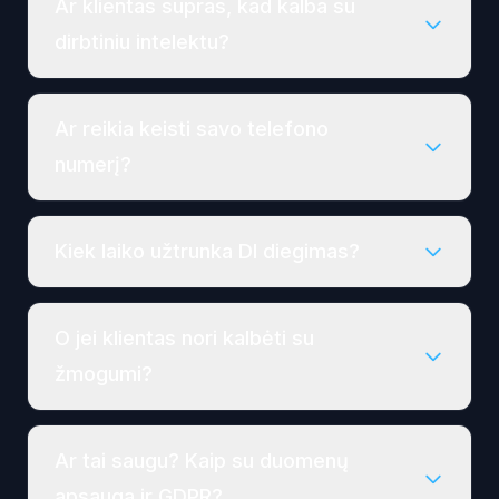
Ar klientas supras, kad kalba su
dirbtiniu intelektu?
Ar reikia keisti savo telefono
numerį?
Kiek laiko užtrunka DI diegimas?
O jei klientas nori kalbėti su
žmogumi?
Ar tai saugu? Kaip su duomenų
apsauga ir GDPR?