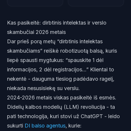
Kas pasikeitė: dirbtinis intelektas ir verslo
skambučiai 2026 metais
Dar prieš porą metų “dirbtinis intelektas
skambučiams” reiškė robotizuotą balsą, kuris
liepė spausti mygtukus: “spauskite 1 dėl
informacijos, 2 dėl registracijos...” Klientai to
nekentė - dauguma tiesiog padėdavo ragelį,
niekada nesusisiekę su verslu.
2024-2026 metais viskas pasikeitė iš esmės.
Didelių kalbos modelių (LLM) revoliucija - ta
pati technologija, kuri stovi už ChatGPT - leido
sukurti
DI balso agentus
, kurie: