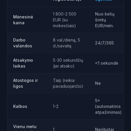
1 800-2 500
Nuo kelių
Mėnesinė
EUR (su
šimtų
kaina
mokesčiais)
EUR/mėn.
Darbo
8 val./dieną, 5
24/7/365
valandos
d./savaitę
Atsakymo
5-30 sekundžių
<1 sekundė
laikas
(jei atsako)
Atostogos ir
Taip (reikia
Ne
ligos
pavaduojančio)
5+
Kalbos
1-2
(automatinis
atpažinimas)
Vienu metu
1
Neribotai