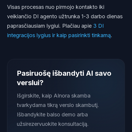
Visas procesas nuo pirmojo kontakto iki
veikiančio DI agento užtrunka 1-3 darbo dienas
paprasčiausiam lygiui. Plačiau apie
3 DI
integracijos lygius ir kaip pasirinkti tinkamą
.
Pasiruošę išbandyti AI savo
verslui?
Išgirskite, kaip AInora skamba
tvarkydama tikrą verslo skambutį.
Išbandykite balso demo arba
užsirezervuokite konsultaciją.