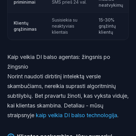
priminimai
SMS prieš 24 val.
neatvykimų
Susisiekia su
15-30%
Klientų
neaktyviais
grąžintų
grąžinimas
klientais
klientų
Kaip veikia DI balso agentas: žingsnis po
žingsnio
Norint naudoti dirbtinį intelektą versle
skambučiams, nereikia suprasti algoritminių
subtilybių. Bet pravartu žinoti, kas vyksta viduje,
kai klientas skambina. Detaliau - mūsų
straipsnyje
kaip veikia DI balso technologija
.