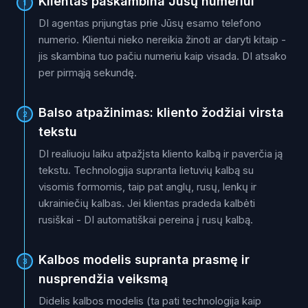
Klientas paskambina Jūsų numeriui
1
DI agentas prijungtas prie Jūsų esamo telefono
numerio. Klientui nieko nereikia žinoti ar daryti kitaip -
jis skambina tuo pačiu numeriu kaip visada. DI atsako
per pirmąją sekundę.
Balso atpažinimas: kliento žodžiai virsta
2
tekstu
DI realiuoju laiku atpažįsta kliento kalbą ir paverčia ją
tekstu. Technologija supranta lietuvių kalbą su
visomis formomis, taip pat anglų, rusų, lenkų ir
ukrainiečių kalbas. Jei klientas pradeda kalbėti
rusiškai - DI automatiškai pereina į rusų kalbą.
Kalbos modelis supranta prasmę ir
3
nusprendžia veiksmą
Didelis kalbos modelis (ta pati technologija kaip