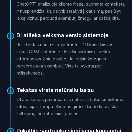
ChatGPT) analizuoja kliento frazę, supranta kontekstą
ir nusprendžia, ką daryti: atsakyti į klausimą, pasiūlyti
laiką vizitui, perduoti skambutį žmogui ar kažką kita.
DI atlieka veiksmą verslo sistemoje
4
Jei klientas nori užsiregistruoti - DI tikrina laisvus
laikus CRM sistemoje. Jei klausia kainų - ieško
informacijos žinių bazėje. Jei reikia žmogaus -
peradresuoja skambutį. Visa tai vyksta per
milisekundes.
Tekstas virsta natūraliu balsu
5
DI atsakymas paverčiamas natūraliu balsu su tinkama
intonacija ir tempu. Klientas girdi sklandų lietuvišką
kalbėjimą, ne robotinius garsus.
Pokalbio santrauka siunčiama komandai
6