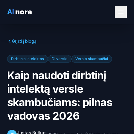
AI
nora
Grįžti į blogą
Dirbtinis intelektas
DI versle
Verslo skambučiai
Kaip naudoti dirbtinį
intelektą versle
skambučiams: pilnas
vadovas 2026
Justas Butkus