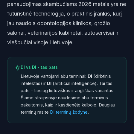
panaudojimas skambučiams 2026 metais yra ne
futuristinė technologija, o praktinis įrankis, kurį
jau naudoja odontologijos klinikos, grožio
salonai, veterinarijos kabinetai, autoservisai ir
viešbučiai visoje Lietuvoje.
DI vs DI - tas pats
Lietuvoje vartojami abu terminai:
DI
(dirbtinis
intelektas) ir
DI
(artificial intelligence). Tai tas
pats - tiesiog lietuviškas ir angliškas variantas.
Šiame straipsnyje naudosime abu terminus
pakaitomis, kaip ir kasdienėje kalboje. Daugiau
terminų rasite
DI terminų žodyne
.