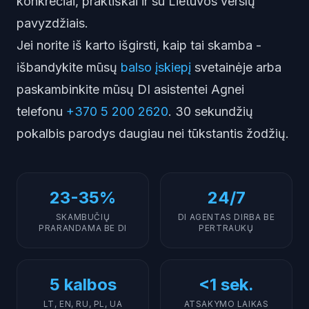
konkrečiai, praktiškai ir su Lietuvos verslų
pavyzdžiais.
Jei norite iš karto išgirsti, kaip tai skamba -
išbandykite mūsų
balso įskiepį
svetainėje arba
paskambinkite mūsų DI asistentei Agnei
telefonu
+370 5 200 2620
. 30 sekundžių
pokalbis parodys daugiau nei tūkstantis žodžių.
23-35%
24/7
SKAMBUČIŲ
DI AGENTAS DIRBA BE
PRARANDAMA BE DI
PERTRAUKŲ
5 kalbos
<1 sek.
LT, EN, RU, PL, UA
ATSAKYMO LAIKAS