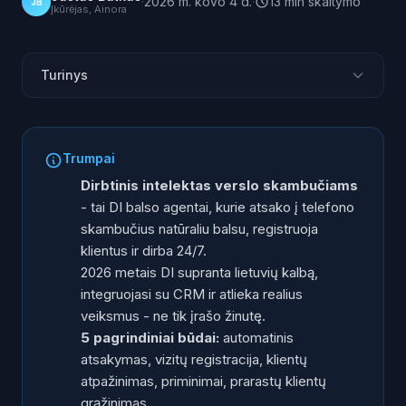
·
2026 m. kovo 4 d.
·
13
min
skaitymo
JB
Įkūrėjas, Ainora
Turinys
Kas pasikeitė: DI ir verslo skambučiai 2026
5 būdai naudoti dirbtinį intelektą skambučiams
Trumpai
Kaip veikia DI balso agentas: žingsnis po žingsnio
Dirbtinis intelektas verslo skambučiams
Tipiniai pritaikymo scenarijai Lietuvoje
- tai DI balso agentai, kurie atsako į telefono
skambučius natūraliu balsu, registruoja
Ko dirbtinis intelektas dar negali
klientus ir dirba 24/7.
Kaip pradėti: nuo idėjos iki veikiančio sprendimo
2026 metais DI supranta lietuvių kalbą,
Kiek tai kainuoja ir ar apsimoka
integruojasi su CRM ir atlieka realius
Dažniausiai užduodami klausimai
veiksmus - ne tik įrašo žinutę.
5 pagrindiniai būdai:
automatinis
atsakymas, vizitų registracija, klientų
atpažinimas, priminimai, prarastų klientų
grąžinimas.