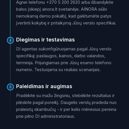
Agnei telefonu +370 5 200 2620 arba išbandykite
balso įskiepį ainora.lt svetainėje. AINORA siūlo
nemokamą demo pokalbį, kad galėtumėte patys
įvertinti kokybę ir pritaikymą Jūsų verslo specifikai.
Diegimas ir testavimas
4
DI agentas sukonfigūruojamas pagal Jūsų verslo
specifiką: paslaugos, kainos, darbo valandos,
terminija. Prijungiamas prie Jūsų esamo telefono
numerio. Testuojama su realiais scenarijais.
Paleidimas ir augimas
5
Pradėkite su mažu žingsniu, stebėkite rezultatus ir
plėskite pagal poreikį. Daugelis verslų pradeda nuo
praleistų skambučių - ir per kelis mėnesius pereina
prie pilno DI administratoriaus.