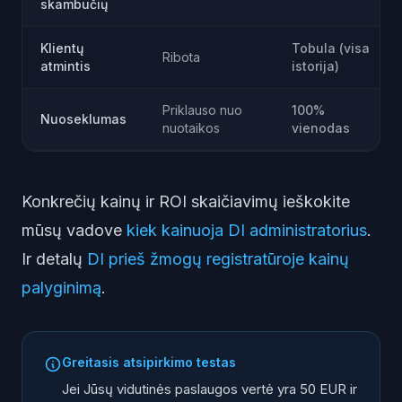
skambučių
Klientų
Tobula (visa
Ribota
atmintis
istorija)
Priklauso nuo
100%
Nuoseklumas
nuotaikos
vienodas
Konkrečių kainų ir ROI skaičiavimų ieškokite
mūsų vadove
kiek kainuoja DI administratorius
.
Ir detalų
DI prieš žmogų registratūroje kainų
palyginimą
.
Greitasis atsipirkimo testas
Jei Jūsų vidutinės paslaugos vertė yra 50 EUR ir