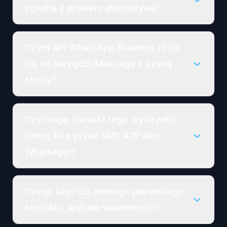
zgodna z prawem alternatywa?
Czym API WhatsApp Business różni
się od narzędzi iMessage z szarej
strefy?
Czy mogę zamiast tego wystrzelić
zimną listę przez SMS A2P albo
WhatsApp?
Czego użyć do zimnego pierwszego
kontaktu, jeśli nie wiadomości?