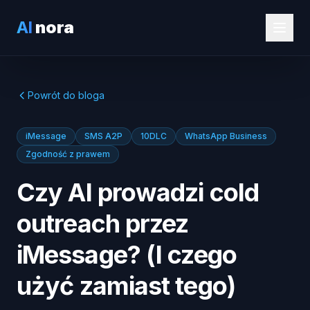
AI
nora
Powrót do bloga
iMessage
SMS A2P
10DLC
WhatsApp Business
Zgodność z prawem
Czy AI prowadzi cold
outreach przez
iMessage? (I czego
użyć zamiast tego)