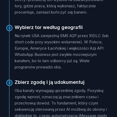
tory, gdzie praca, którą wykonasz, faktycznie
procentuje, zamiast kończyć się banem.
Wybierz tor według geografii
2
Na rynek USA zarejestruj SMS A2P przez 10DLC (lub
short code przy wysokim wolumenie). W Polsce,
Europie, Ameryce Łacińskiej i większości Azji API
WhatsApp Business jest zwykle mocniejszym
kanałem, bo to tam odbiorcy już są. Wiele
programów prowadzi oba.
Zbierz zgodę i ją udokumentuj
3
Oba kanały wymagają uprzedniej zgody. Pozyskuj
zgodę wprost, oznaczaj ją znacznikiem czasu i
przechowuj dowód. To fundament, który czyni
sekwencję sterowaną przez AI możliwą do obrony i
dokładnie to, czego automatyzacja iMessage nigdy