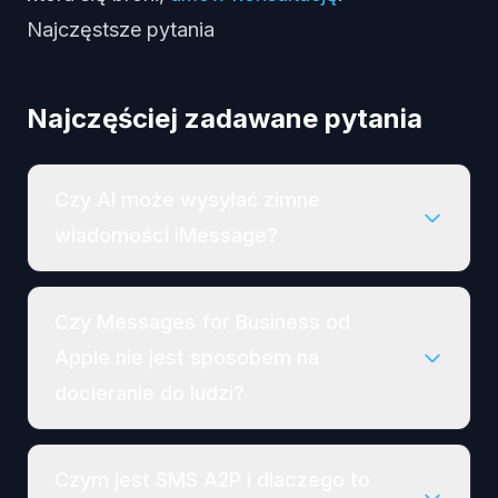
Najczęstsze pytania
Najczęściej zadawane pytania
Czy AI może wysyłać zimne
wiadomości iMessage?
Czy Messages for Business od
Apple nie jest sposobem na
docieranie do ludzi?
Czym jest SMS A2P i dlaczego to