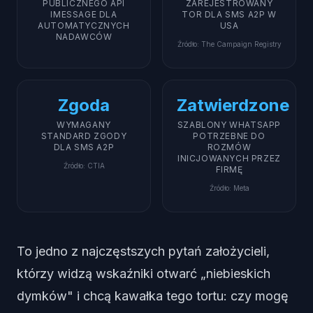
PUBLICZNEGO API
ZAREJESTROWANY
IMESSAGE DLA
TOR DLA SMS A2P W
AUTOMATYCZNYCH
USA
NADAWCÓW
Źródło
:
The Campaign Registry
Zgoda
Zatwierdzone
WYMAGANY
SZABLONY WHATSAPP
STANDARD ZGODY
POTRZEBNE DO
DLA SMS A2P
ROZMÓW
INICJOWANYCH PRZEZ
Źródło
:
CTIA
FIRMĘ
Źródło
:
Meta
To jedno z najczęstszych pytań założycieli,
którzy widzą wskaźniki otwarć „niebieskich
dymków" i chcą kawałka tego tortu: czy mogę