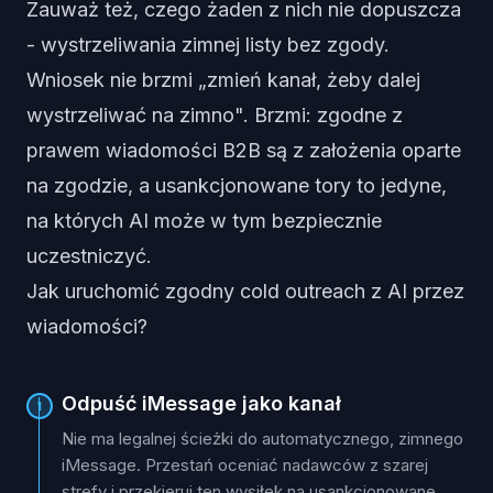
Zauważ też, czego żaden z nich nie dopuszcza
- wystrzeliwania zimnej listy bez zgody.
Wniosek nie brzmi „zmień kanał, żeby dalej
wystrzeliwać na zimno". Brzmi: zgodne z
prawem wiadomości B2B są z założenia oparte
na zgodzie, a usankcjonowane tory to jedyne,
na których AI może w tym bezpiecznie
uczestniczyć.
Jak uruchomić zgodny cold outreach z AI przez
wiadomości?
Odpuść iMessage jako kanał
1
Nie ma legalnej ścieżki do automatycznego, zimnego
iMessage. Przestań oceniać nadawców z szarej
strefy i przekieruj ten wysiłek na usankcjonowane