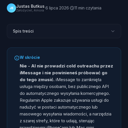
Justas Butkus
·
6 lipca 2026
·
11
min
czytania
JB
Założyciel, Ainora
Spis treści
Czy AI prowadzi cold outreach przez iMessage?
Dlaczego AI nie może wysyłać zimnych wiadomości
W skrócie
iMessage?
Nie - AI nie prowadzi cold outreachu przez
A co z narzędziami z szarej strefy do iMessage?
iMessage i nie powinieneś próbować go
Czego użyć zamiast tego? SMS A2P (10DLC i short
do tego zmusić.
iMessage to zamknięta
code)
usługa między osobami, bez publicznego API
Drugi zgodny kanał: API WhatsApp Business
do automatycznego wysyłania komercyjnego.
Regulamin Apple zakazuje używania usługi do
iMessage kontra SMS A2P kontra WhatsApp Business:
porównanie
nadużyć w postaci automatycznego lub
masowego wysyłania wiadomości, a narzędzia
Jak uruchomić zgodny cold outreach z AI przez
wiadomości?
z szarej strefy, które to udają, sterując
prawdziwymi iPhone'ami lub Mac mini,