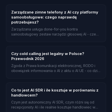
Zarządzane zimne telefony z AI czy platformy
samoobsługowe: czego naprawdę
potrzebujesz?
Zarządzana usługa done-for-you kontra
samoobsługowy zestaw narzędzi głosowej AI - czego
naprawdę wymaga od Ciebie każde rozwiązanie i jak
wybrać.
Czy cold calling jest legalny w Polsce?
Przewodnik 2026
Zgoda z Prawa komunikacji elektronicznej, RODO i
obowiązek informowania o AI z aktu o AI UE - co dziś
obowiązuje przy zimnych telefonach.
Co to jest AI SDR i ile kosztuje w porównaniu z
handlowcem?
Czym jest autonomiczny AI SDR, czym różni się od
recepcjonisty AI i ile realnie kosztuje handlowiec w