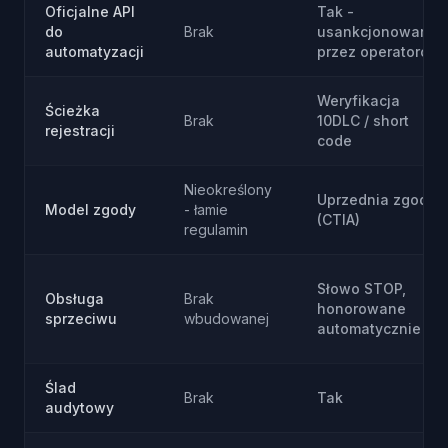
Oficjalne API
Tak -
do
Brak
usankcjonowane
automatyzacji
przez operatorów
Weryfikacja
Ścieżka
Brak
10DLC / short
rejestracji
code
Nieokreślony
Uprzednia zgoda
Model zgody
- łamie
(CTIA)
regulamin
Słowo STOP,
Obsługa
Brak
honorowane
sprzeciwu
wbudowanej
automatycznie
Ślad
Brak
Tak
audytowy