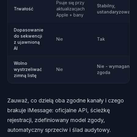
Psuje się przy
Stabilny,
Trwałość
aktualizacjach
ustandaryzowany
Apple + bany
Dopasowanie
do sekwencji
Nie
Tak
z ujawnioną
AI
Wolno
Nie - wymagana
wystrzeliwać
Nie
zgoda
zimną listę
Zauważ, co dzielą oba zgodne kanały i czego
brakuje iMessage: oficjalne API, ścieżkę
rejestracji, zdefiniowany model zgody,
automatyczny sprzeciw i ślad audytowy.