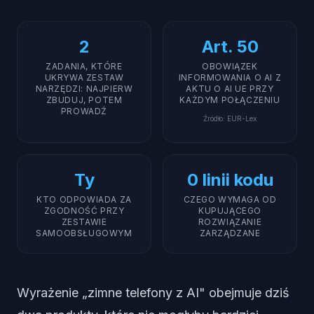
2
Art. 50
ZADANIA, KTÓRE
OBOWIĄZEK
UKRYWA ZESTAW
INFORMOWANIA O AI Z
NARZĘDZI: NAJPIERW
AKTU O AI UE PRZY
ZBUDUJ, POTEM
KAŻDYM POŁĄCZENIU
PROWADŹ
Źródło
:
EUR-Lex
Ty
0 linii kodu
KTO ODPOWIADA ZA
CZEGO WYMAGA OD
ZGODNOŚĆ PRZY
KUPUJĄCEGO
ZESTAWIE
ROZWIĄZANIE
SAMOOBSŁUGOWYM
ZARZĄDZANE
Wyrażenie „zimne telefony z AI" obejmuje dziś