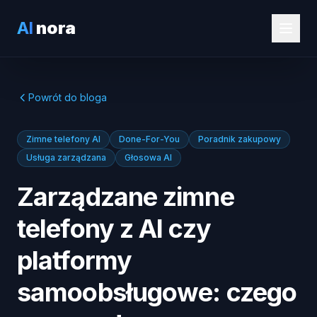
AI
nora
Powrót do bloga
Zimne telefony AI
Done-For-You
Poradnik zakupowy
Usługa zarządzana
Głosowa AI
Zarządzane zimne
telefony z AI czy
platformy
samoobsługowe: czego