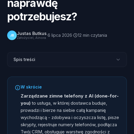
naprawdę
potrzebujesz?
Justas Butkus
·
6 lipca 2026
·
12
min
czytania
JB
Założyciel, Ainora
Spis treści
Zarządzane czy samoobsługowe: krótka odpowiedź
Czym są zarządzane zimne telefony z AI (done-for-
W skrócie
you)?
Zarządzane zimne telefony z AI (done-for-
Czym jest samoobsługowy zestaw narzędzi głosowej
you)
to usługa, w której dostawca buduje,
AI?
prowadzi i bierze na siebie całą kampanię
Czego tak naprawdę wymaga od Ciebie każde
wychodzącą - zdobywa i oczyszcza listę, pisze
rozwiązanie?
skrypty, rejestruje numery telefonów, podłącza
Jaką ukrytą pracę zostawia na Twoim biurku zestaw
Twój CRM, obsługuje warstwę zgodności z