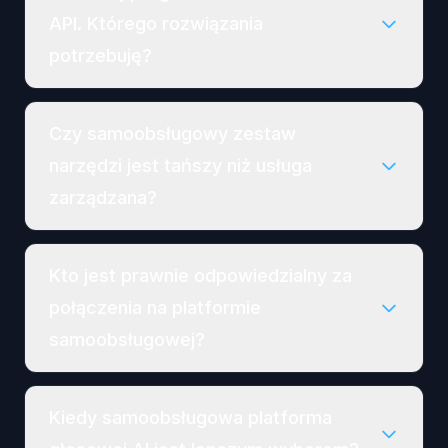
API. Którego rozwiązania
potrzebuję?
Czy samoobsługowy zestaw
narzędzi jest tańszy niż usługa
zarządzana?
Kto jest prawnie odpowiedzialny za
połączenia na platformie
samoobsługowej?
Kiedy samoobsługowa platforma