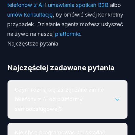
telefonów z AI
i
umawiania spotkań B2B
albo
umów konsultację
, by omówić swój konkretny
przypadek. Działanie agenta możesz usłyszeć
na żywo na naszej
platformie
.
Najczęstsze pytania
Najczęściej zadawane pytania
Czym różnią się zarządzane zimne
telefony z AI od platformy
samoobsługowej?
Nie chcę programować ani składać