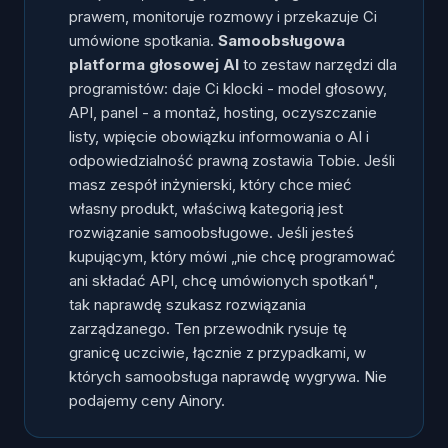
samoobsługowy?
prawem, monitoruje rozmowy i przekazuje Ci
Kiedy samoobsługowa platforma ma sens?
umówione spotkania.
Samoobsługowa
Kiedy wybrać rozwiązanie zarządzane?
platforma głosowej AI
to zestaw narzędzi dla
programistów: daje Ci klocki - model głosowy,
Jak wybrać między nimi?
API, panel - a montaż, hosting, oczyszczanie
Najczęstsze pytania
listy, wpięcie obowiązku informowania o AI i
odpowiedzialność prawną zostawia Tobie. Jeśli
masz zespół inżynierski, który chce mieć
własny produkt, właściwą kategorią jest
rozwiązanie samoobsługowe. Jeśli jesteś
kupującym, który mówi „nie chcę programować
ani składać API, chcę umówionych spotkań",
tak naprawdę szukasz rozwiązania
zarządzanego. Ten przewodnik rysuje tę
granicę uczciwie, łącznie z przypadkami, w
których samoobsługa naprawdę wygrywa. Nie
podajemy ceny Ainory.