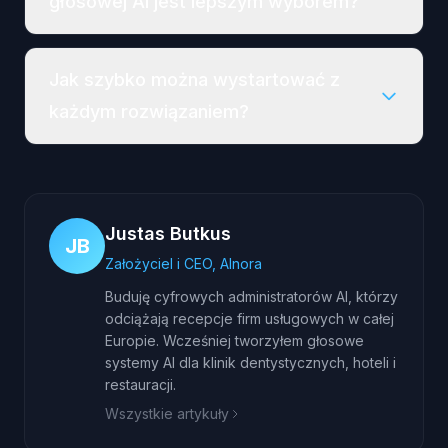
głosowej AI jest lepszym wyborem?
Jak szybko można wystartować z
każdym rozwiązaniem?
Justas Butkus
JB
Założyciel i CEO, AInora
Buduję cyfrowych administratorów AI, którzy
odciążają recepcje firm usługowych w całej
Europie. Wcześniej tworzyłem głosowe
systemy AI dla klinik dentystycznych, hoteli i
restauracji.
Wszystkie artykuły