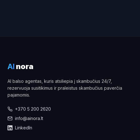
AI
nora
AI balso agentas, kuris atsiliepia į skambučius 24/7,
rezervuoja susitikimus ir praleistus skambučius paverčia
pajamomis.
+370 5 200 2620
info@ainora.lt
LinkedIn