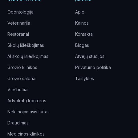
Odontologija
Apie
Veterinarija
Kainos
Restoranai
Kontaktai
Skolų išieškojimas
Blogas
AI skolų išieškojimas
Atvejų studijos
Grožio klinikos
Privatumo politika
Grožio salonai
Taisyklės
Viešbučiai
Advokatų kontoros
Nekilnojamasis turtas
Draudimas
Medicinos klinikos