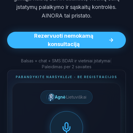
įstatymų palaikymo ir sąskaitų kontrolės.
AINORA tai pristato.
Rezervuoti nemokamą
konsultaciją
Balsas + chat + SMS
|
BDAR ir vietiniai įstatymai
|
Paleidimas per 2 savaites
PABANDYKITE NARŠYKLĖJE - BE REGISTRACIJOS
Agnė
·
Lietuviškai