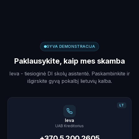
GYVA DEMONSTRACIJA
Paklausykite, kaip mes skamba
Ieva - tiesioginė DI skolų asistentė. Paskambinkite ir
išgirskite gyvą pokalbį lietuvių kalba.
LT
Ieva
UAB Kreditorius
+370 5 200 2605