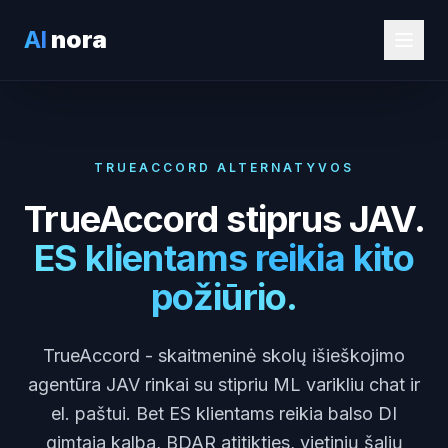
AI
nora
TRUEACCORD ALTERNATYVOS
TrueAccord stiprus JAV.
ES klientams reikia kito
požiūrio.
TrueAccord - skaitmeninė skolų išieškojimo
agentūra JAV rinkai su stipriu ML varikliu chat ir
el. paštui. Bet ES klientams reikia balso DI
gimtąja kalba, BDAR atitikties, vietinių šalių