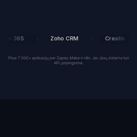
·
·
·
 365
Zoho CRM
Creatio
Plius 7 000+ aplikacijų per Zapier, Make ir n8n. Jei Jūsų sistema turi
API, prijungsime.