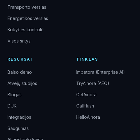
Transporto verslas
Energetikos verslas
Kokybės kontrolė
Visos sritys
RESURSAI
TINKLAS
Balso demo
Impetora (Enterprise AI)
Atvejų studijos
TryAinora (AEO)
Blogas
GetAinora
DUK
CallHush
Integracijos
HelloAinora
Saugumas
AI asistento kaina