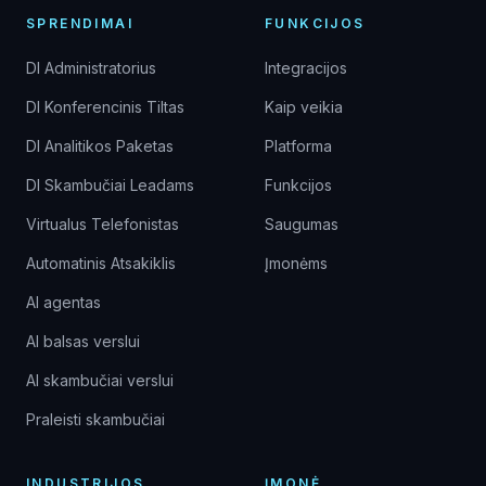
SPRENDIMAI
FUNKCIJOS
DI Administratorius
Integracijos
DI Konferencinis Tiltas
Kaip veikia
DI Analitikos Paketas
Platforma
DI Skambučiai Leadams
Funkcijos
Virtualus Telefonistas
Saugumas
Automatinis Atsakiklis
Įmonėms
AI agentas
AI balsas verslui
AI skambučiai verslui
Praleisti skambučiai
INDUSTRIJOS
ĮMONĖ