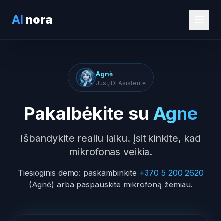
AI
nora
Agnė
Jūsų DI Asistentė
Pakalbėkite su
Agne
Išbandykite realiu laiku. Įsitikinkite, kad
mikrofonas veikia.
Tiesioginis demo: paskambinkite
+370 5 200 2620
(Agnė) arba paspauskite mikrofoną žemiau.