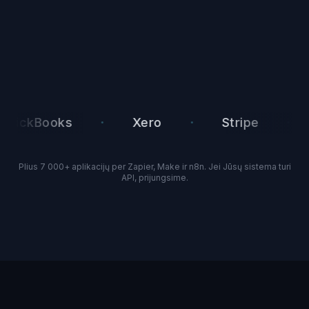
·
·
·
ckBooks
Xero
Stripe
Tw
Plius 7 000+ aplikacijų per Zapier, Make ir n8n. Jei Jūsų sistema turi
API, prijungsime.