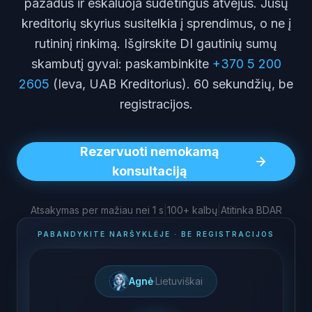
pažadus ir eskaluoja sudėtingus atvejus. Jūsų
kreditorių skyrius susitelkia į sprendimus, o ne į
rutininį rinkimą. Išgirskite DI gautinių sumų
skambutį gyvai: paskambinkite
+370 5 200
2605
(Ieva, UAB Kreditorius). 60 sekundžių, be
registracijos.
Rezervuoti nemokamą
konsultaciją
Atsakymas per mažiau nei 1 s
|
100+ kalbų
|
Atitinka BDAR
PABANDYKITE NARŠYKLĖJE · BE REGISTRACIJOS
Agnė
·
Lietuviškai