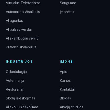
Virtualus Telefonistas
Saugumas
Automatinis Atsakiklis
Įmonėms
AI agentas
AI balsas verslui
AI skambučiai verslui
Praleisti skambučiai
INDUSTRIJOS
ĮMONĖ
Odontologija
Apie
Veterinarija
Kainos
Restoranai
Kontaktai
Skolų išieškojimas
Blogas
AI skolų išieškojimas
Atvejų studijos