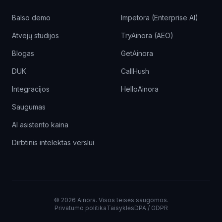
Balso demo
Impetora (Enterprise AI)
Atvejų studijos
TryAinora (AEO)
Blogas
GetAinora
DUK
CallHush
Integracijos
HelloAinora
Saugumas
AI asistento kaina
Dirbtinis intelektas verslui
©
2026
Ainora.
Visos teisės saugomos.
Privatumo politika
Taisyklės
DPA / GDPR