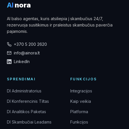
AI
nora
AI balso agentas, kuris atsiliepia į skambučius 24/7,
rezervuoja susitikimus ir praleistus skambučius paverčia
pajamomis.
+370 5 200 2620
info@ainora.lt
LinkedIn
SPRENDIMAI
FUNKCIJOS
DI Administratorius
Integracijos
DI Konferencinis Tiltas
Kaip veikia
DI Analitikos Paketas
Platforma
DI Skambučiai Leadams
Funkcijos