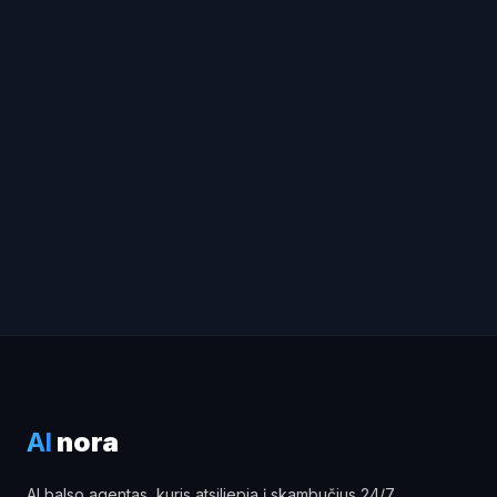
AI
nora
AI balso agentas, kuris atsiliepia į skambučius 24/7,