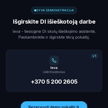
GYVA DEMONSTRACIJA
Išgirskite DI išieškotoją darbe
Ieva - tiesioginė DI skolų išieškojimo asistentė.
Paskambinkite ir išgirskite tikrą pokalbį.
LT
Ieva
UAB Kreditorius
+370 5 200 2605
Rezervuoti demo pokalbį