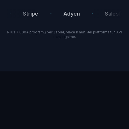
·
·
·
Stripe
Adyen
Salesforce
Plius 7 000+ programų per Zapier, Make ir n8n. Jei platforma turi API
- sujungsime.