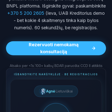
BNPL platforma. Išgirskite gyvai: paskambinkite
+370 5 200 2605
(Ieva, UAB Kreditorius demo
- bet kokie 4 skaitmenys tinka kaip bylos
numeris). 60 sekundžių, be registracijos.
Rezervuoti nemokamą
konsultaciją
Atsako per <1s
|
100+ kalbų
|
BDAR paruošta
|
CCD II atitiktis
IŠBANDYKITE NARŠYKLĖJE · BE REGISTRACIJOS
Agnė
·
Lietuviškai