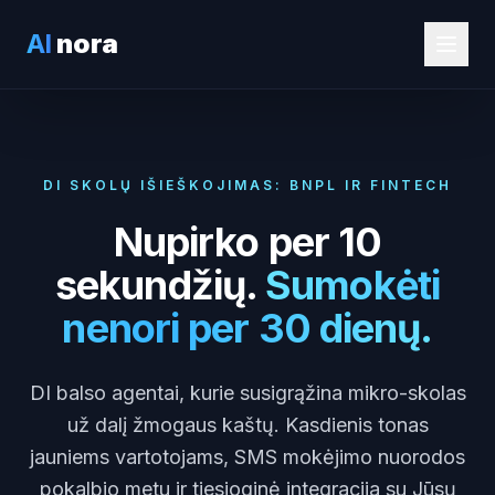
AI
nora
DI SKOLŲ IŠIEŠKOJIMAS: BNPL IR FINTECH
Nupirko per 10
sekundžių.
Sumokėti
nenori per 30 dienų.
DI balso agentai, kurie susigrąžina mikro-skolas
už dalį žmogaus kaštų. Kasdienis tonas
jauniems vartotojams, SMS mokėjimo nuorodos
pokalbio metu ir tiesioginė integracija su Jūsų