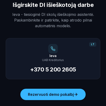
Išgirskite DI išieškotoją darbe
Ieva - tiesioginė DI skolų išieškojimo asistentė.
Paskambinkite ir patirkite, kaip atrodo pilnai
automatinis modelis.
LT
Ieva
UAB Kreditorius
+370 5 200 2605
Rezervuoti demo pokalbį