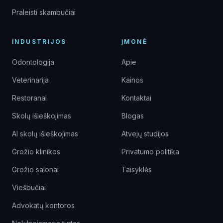
Praleisti skambučiai
INDUSTRIJOS
ĮMONĖ
Odontologija
Apie
Veterinarija
Kainos
Restoranai
Kontaktai
Skolų išieškojimas
Blogas
AI skolų išieškojimas
Atvejų studijos
Grožio klinikos
Privatumo politika
Grožio salonai
Taisyklės
Viešbučiai
Advokatų kontoros