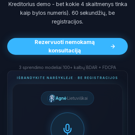
Kreditorius demo - bet kokie 4 skaitmenys tinka
kaip bylos numeris). 60 sekundžių, be
registracijos.
Rezervuoti nemokamą
konsultaciją
3 sprendimo modeliai
|
100+ kalbų
|
BDAR + FDCPA
IŠBANDYKITE NARŠYKLĖJE · BE REGISTRACIJOS
Agnė
·
Lietuviškai