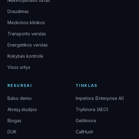
Nekilnojamasis turtas
Draudimas
Medicinos klinikos
Transporto verslas
Energetikos verslas
Kokybės kontrolė
Visos sritys
RESURSAI
TINKLAS
Balso demo
Impetora (Enterprise AI)
Atvejų studijos
TryAinora (AEO)
Blogas
GetAinora
DUK
CallHush