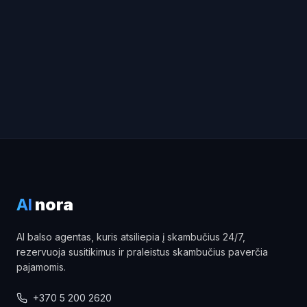
AI
nora
AI balso agentas, kuris atsiliepia į skambučius 24/7,
rezervuoja susitikimus ir praleistus skambučius paverčia
pajamomis.
+370 5 200 2620