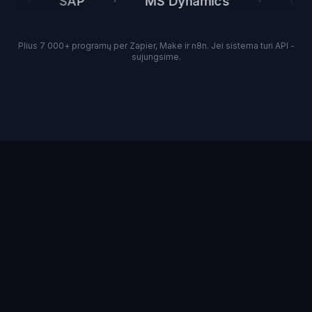
·
·
SAP
MS Dynamics
QuickBo
Plius 7 000+ programų per Zapier, Make ir n8n. Jei sistema turi API -
sujungsime.