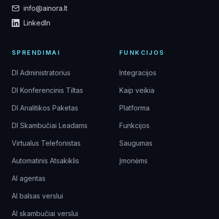
info@ainora.lt
LinkedIn
SPRENDIMAI
FUNKCIJOS
DI Administratorius
Integracijos
DI Konferencinis Tiltas
Kaip veikia
DI Analitikos Paketas
Platforma
DI Skambučiai Leadams
Funkcijos
Virtualus Telefonistas
Saugumas
Automatinis Atsakiklis
Įmonėms
AI agentas
AI balsas verslui
AI skambučiai verslui